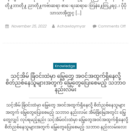
တို႔ဘာတို႔ ညာတို႔ကဗ်ာဆရာ စာေရးဆရာေတြနဲ႔ေတြ႕ရင္..၊ ပိုပို
သာသာအိုက္တင္ […]
Posted
Author
November 25, 2022
Achawlaymyar
Comments Off
on
on
ktv
မမ
တ
စ္ေ
Knowledge
ယာ
က္
သင့်အိမ် ခြံဝင်းထဲမှာ မြွေတွေ အဝင်အထွက်ရှိနေလို့
ရဲ႕
စိတ်ညစ်နေသူများအတွက် မြွေတွေပြေးစေမည့် သဘာဝ
မ
နည်းလမ်း
ရွ
က္
သင့်အိမ် ခြံဝင်းထဲမှာ မြွေတွေ အဝင်အထွက်ရှိနေလို့ စိတ်ညစ်နေသူများ
တ
အတွက် မြွေတွေပြေးစေမည့် သဘာဝ နည်းလမ်း အိမ်ခြံမြေအတွင်း မြွေ
မ္း
တွေ့လျှင် လုပ်ရမည့်နည်း သင့်အိမ်ဝင်းထဲမှာ မြွေတွေအဝင်အထွက်ရှိနေလို့
ေျ
စိတ်ညစ်နေသူများအတွက် မြွေတွေပြေးစေမည့် သဘာဝ နည်းလမ်းလေး
ပာျ