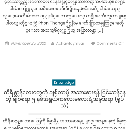
င့္ေသာ္လည္းေကာင္း ေနအိမ္တြင္ေမြးထားတတ္ၾကပါတယ္။ ေ႐ႊ
ငါးမ်ားတြင္လည္း အမ်ိဳးအစားအမ်ိဳးမ်ိဳးရွိေနခဲ့ၿပီး အခ်ိဳ႕ငါးမ်ားသည္
သူေ႒းႀကီးမ်ားသာ ဝယ္ယူႏိုင္ေလာက္ေအာင္ တန္ဖိုးႀကီးလွတာျဖစ္
ပါတယ္။ထိုင္းႏိုင္ငံ Phon Thongခ႐ိုင္အနီးမွ ေက်း႐ြာတစ္ခုတြင္ေနထို
င္ေသာ အသက္၆၇ႏွစ္အ႐ြယ္ အဖြားတန္ဟာ […]
Posted
Author
November 25, 2022
Achawlaymyar
Comments Off
on
on
တန်ဖိုး
ကြီး
ရွှေ
ငါး
Knowledge
တစ်
ကောင်
တိရိစ္ဆာန်လေးတွေကို ချစ်တာမို့ အသားစားရန် ငြင်းဆန်နေ
ကို
တဲ့ ချစ်စရာ ၅ နှစ်အရွယ်ကလေးမလေးရဲ့အမူအရာ (ရုပ်
ကံကောင်း
သံ)
စွာ
ဖြ
တိရိစာၦန္ေလးေတြကို ခ်စ္တာမို႔ အသားစားရန္ ျငင္းဆန္ေနတဲ့ ခ်စ္စရာ
င့်
၅ ႏွစ္အ႐ြယ္ကေလးမေလးရဲ႕အမူအရာ (႐ုပ္သံ) ၅ ႏွစ္အ႐ြယ္ကေလးငယ္က သူမ