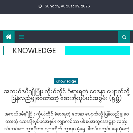
Skip
Sunday, August 09, 2026
to
content
KNOWLEDGE
Knowledge
အကယ်ဒမီချိုပြုံး ကိုယ်တိုင် ခံစားရတဲ့ ဝေဒနာ ပျောက်လို့
ပြန်လည်မျှဝေထားတဲ့ ဆေးအိုးပုပ်ပင်အစွမ်း (ရုပ္သံ)
အကယ်ဒမီချိုပြုံး ကိုယ်တိုင် ခံစားရတဲ့ ဝေဒနာ ပျောက်လို့ ပြန်လည်မျှဝေ
ထားတဲ့ ဆေးအိုးပုပ်ပင်အစွမ်း လျှာကင်ဆာ ပါးစပ်အတွင်းအပူနာ လည်း
ပင်းကင်ဆာ သွားပိုးစား သွားကိုက် သွားနာ မဲ့ခရု ပါးစပ်အတွင်း ရေယုံစတဲ့