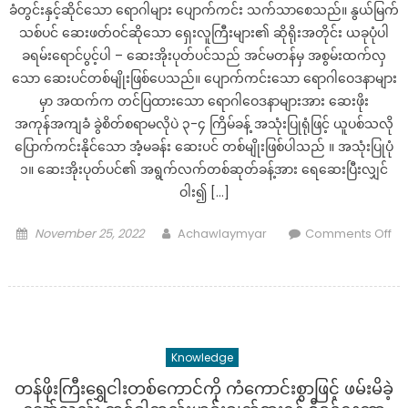
ခံတွင်းနှင့်ဆိုင်သော ရောဂါများ ပျောက်ကင်း သက်သာစေသည်။ နွယ်မြက်
သစ်ပင် ဆေးဖတ်ဝင်ဆိုသော ရှေးလူကြီးများ၏ ဆိုရိုးအတိုင်း ယခုပုံပါ
ခရမ်းရောင်ပွင့်ပါ – ဆေးအိုးပုတ်ပင်သည် အင်မတန်မှ အစွမ်းထက်လှ
သော ဆေးပင်တစ်မျိုးဖြစ်ပေသည်။ ပျောက်ကင်းသော ရောဂါဝေဒနာများ
မှာ အထက်က တင်ပြထားသော ရောဂါဝေဒနာများအား ဆေးဖိုး
အကုန်အကျခံ ခွဲစိတ်စရာမလိုပဲ ၃-၄ ကြိမ်ခန့် အသုံးပြုရုံဖြင့် ယူပစ်သလို
ပြောက်ကင်းနိုင်သော အံ့မခန်း ဆေးပင် တစ်မျိုးဖြစ်ပါသည် ။ အသုံးပြုပုံ
၁။ ဆေးအိုးပုတ်ပင်၏ အရွက်လက်တစ်ဆုတ်ခန့်အား ရေဆေးပြီးလျှင်
ဝါး၍ […]
Posted
Author
November 25, 2022
Achawlaymyar
Comments Off
on
on
အကယ်ဒမီ
ချိုပြုံး
ကိုယ်တိုင်
ခံစား
Knowledge
ရ
တဲ့
တန်ဖိုးကြီးရွှေငါးတစ်ကောင်ကို ကံကောင်းစွာဖြင့် ဖမ်းမိခဲ့
ဝေဒနာ