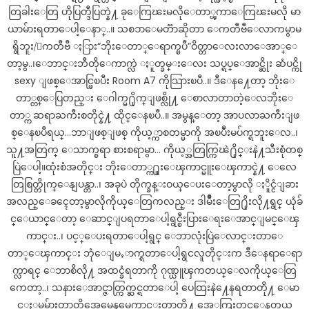
တြခါးေတြ ဟိုပြတ္ဒီပြတ္နဲ႔ ခုေကြၽးမလိုေတာ္ၾကာေကြၽးမလို မာ
လေး
ယာမ်ားရတာေပါ့ေနာ္..။ သစၥာေမတၱာဆိုတာ ေကတီဗီေလာကမွာမ
နဲ့
ရွိဘူး/ေကတီဗီ ႏြား“ဘိုးေတာ္ေရာက္ၿပီ”ဝိတ္တာေလးလာေအာ္ေ
တွေ့
ခဲ့
တာ့မွ..၊ေဘာင္းဘီတိုေကာက္လဲ ႏူတ္ခမ္းေလး သပ္ရပ္ေအာင္ဆိုး ဆံပင္ကို
သော
sexy ျဖစ္ေအာင္ဖြၿပီး Room A7 ကိုသြားၿပီ..။ ဒီေန႔ေတာ့ ဘိုးေ
ည
တာ္တစ္ေပြတည္း ေဂါက္မ႐ိုက္ျဖစ္လို႔ ေစာလာတာတဲ့ေလဘိုးေ
ငှက်
တာ္က ဆရာႀကီးစတိုင္နဲ႔ ထိုင္ေနၿပီ..။ အမွန္ေတာ့ အာပလာႀကီးျဖ
မ
စ္ေနၿပီရယ္…ဘာျဖစ္ျဖစ္ ကိုယ့္ကာစတမ္မာကို အၿပဳံးမပ်က္ရဘူးေလ..၊
လေး
သူ႔အတြက္ ေသာက္စရာ စားစရာမွာ… ကိုယ့္အတြက္ကြၽဲ႐ိုင္းနဲ႔သီးစုံတစ္
တစ်
ပြဲေပါ့။ထုံးစံအတိုင္း ဘိုးေတာ္က႐ူးေၾကာင္မူးေၾကာင္နဲ႔ ေလေ
ယောက်
တြစြတ္တိုက္ေနျပန္တာ..၊ အခုပဲ တိုက္ခန္းဝယ္ေပးေတာ့မွာလို ႏိူင္ငံျခား
ရဲ့
အလည္ေခၚေတာ့မွာလိုကိုယ္ေတြကလည္း ဒါမ်ိဳးေတြ႐ိုးလို႔ရွင္ ယုံခ်
ကြေကွဲ
င္ေယာင္ေတာ့ ေဆာင္ျပရတာေပါ့ရွင္စီးပြားေရးေအာင္ျမင္ေၾ
စရာ
ကာင္း..၊ ပင့္ေပးရတာေပါ့ရွင္ ေဘာလုံးပြဲေလာင္းတာေ
ဖြစ်ရပ်
တာ္ေၾကာင္း ဘုံေျမႇာက္ရတာေပါ့ရွငလူတိုင္းက ဒီေနရာေရာ
လေး
ပါ
က္လာရင္ ေဘာစိလို႔ အထင္ခံရတာကို ဂုဏ္ယူၾကတယ္ေလကိုယ္ေတြ
ကေတာ့..၊ သနားေအာင္ဇာတ္ကြက္ဆင္ရတာေပါ့ ပေထြးနဲ႔ေနရတာတို႔ ေမာ
င္ႏွမမ်ားတာတိုအေမေနမေကာင္းတာတို႔ အေႂကြးတင္ေနတယ္