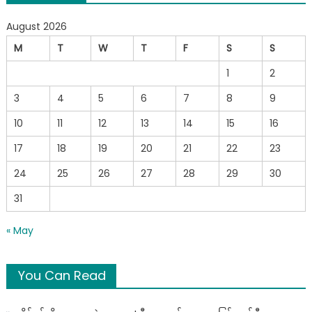
တွေ
August 2026
အဝင်အထွက်
ရှိ
M
T
W
T
F
S
S
နေ
1
2
လို့
စိတ်ညစ်
3
4
5
6
7
8
9
နေ
10
11
12
13
သူများ
14
15
16
အတွက်
17
18
19
20
21
22
23
မြွေ
တွေ
24
25
26
27
28
29
30
ပြေး
31
စေ
မည့်
« May
သဘာ
ဝ
နည်း
You Can Read
လမ်း