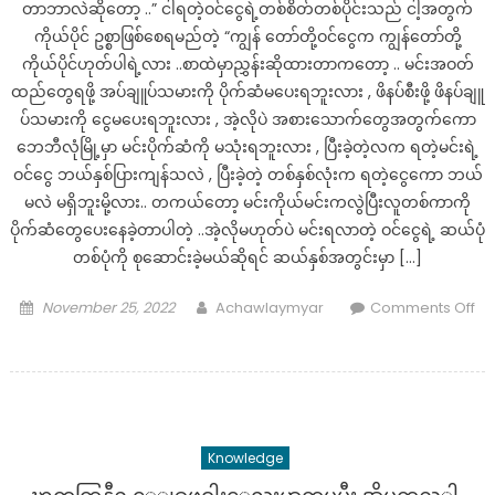
တာဘာလဲဆိုတော့ ..” ငါရတဲ့ဝင်ငွေရဲ့တစ်စိတ်တစ်ပိုင်းသည် ငါ့အတွက်
မိ
စေ
ကိုယ်ပိုင် ဥစ္စာဖြစ်စေရမည်တဲ့ “ကျွန် တော်တို့ဝင်ငွေက ကျွန်တော်တို့
နဲ့
ကိုယ်ပိုင်ဟုတ်ပါရဲ့လား ..စာထဲမှာညွှန်းဆိုထားတာကတော့ .. မင်းအဝတ်
နော်..
ထည်တွေရဖို့ အပ်ချူပ်သမားကို ပိုက်ဆံမပေးရဘူးလား , ဖိနပ်စီးဖို့ ဖိနပ်ချူ
ပ်သမားကို ငွေမပေးရဘူးလား , အဲ့လိုပဲ အစားသောက်တွေအတွက်ကော
ဘေဘီလုံမြို့မှာ မင်းပိုက်ဆံကို မသုံးရဘူးလား , ပြီးခဲ့တဲ့လက ရတဲ့မင်းရဲ့
ဝင်ငွေ ဘယ်နှစ်ပြားကျန်သလဲ , ပြီးခဲ့တဲ့ တစ်နှစ်လုံးက ရတဲ့ငွေကော ဘယ်
မလဲ မရှိဘူးမို့လား.. တကယ်တော့ မင်းကိုယ်မင်းကလွဲပြီးလူတစ်ကာကို
ပိုက်ဆံတွေပေးနေခဲ့တာပါတဲ့ ..အဲ့လိုမဟုတ်ပဲ မင်းရလာတဲ့ ဝင်ငွေရဲ့ ဆယ်ပုံ
တစ်ပုံကို စုဆောင်းခဲ့မယ်ဆိုရင် ဆယ်နှစ်အတွင်းမှာ […]
Posted
Author
November 25, 2022
Achawlaymyar
Comments Off
on
on
ဘေ
ဘီ
လုံ
မှာ
Knowledge
အ
ချမ်းသာ