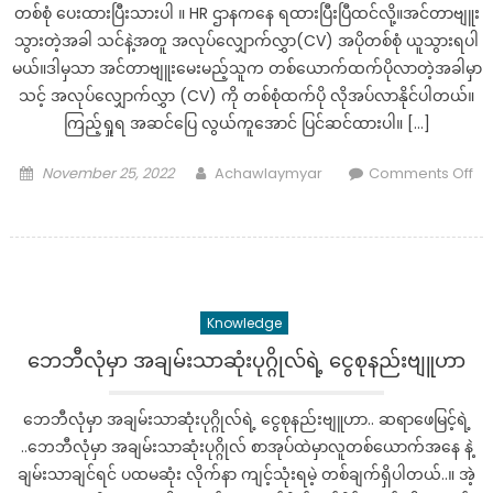
ဆ
တစ်စုံ ပေးထားပြီးသားပါ ။ HR ဌာနကနေ ရထားပြီးပြီထင်လို့။အင်တာဗျူး
င္ျ
သွားတဲ့အခါ သင်နဲ့အတူ အလုပ်လျှောက်လွှာ(CV) အပိုတစ်စုံ ယူသွားရပါ
ခ
မယ်။ဒါမှသာ အင်တာဗျူးမေးမည့်သူက တစ်ယောက်ထက်ပိုလာတဲ့အခါမှာ
င္
သင့် အလုပ်လျှောက်လွှာ (CV) ကို တစ်စုံထက်ပို လိုအပ်လာနိုင်ပါတယ်။
ရ
ကြည့်ရှုရ အဆင်ပြေ လွယ်ကူအောင် ပြင်ဆင်ထားပါ။ […]
မ
ည့္
Posted
Author
November 25, 2022
Achawlaymyar
Comments Off
အ
on
on
ခ်
အလုပ်
က္(5)ခ်
အင်တာဗျူး
က္
မှာ
ဒီ
Knowledge
စကား
၁၂
ဘေဘီလုံမှာ အချမ်းသာဆုံးပုဂ္ဂိုလ်ရဲ့ ငွေစုနည်းဗျူဟာ
ခွန်း
လုံး
ဘေဘီလုံမှာ အချမ်းသာဆုံးပုဂ္ဂိုလ်ရဲ့ ငွေစုနည်းဗျူဟာ.. ဆရာဖေမြင့်ရဲ့
ဝ
..ဘေဘီလုံမှာ အချမ်းသာဆုံးပုဂ္ဂိုလ် စာအုပ်ထဲမှာလူတစ်ယောက်အနေ နဲ့
မ
ချမ်းသာချင်ရင် ပထမဆုံး လိုက်နာ ကျင့်သုံးရမဲ့ တစ်ချက်ရှိပါတယ်..။ အဲ့
ပြော