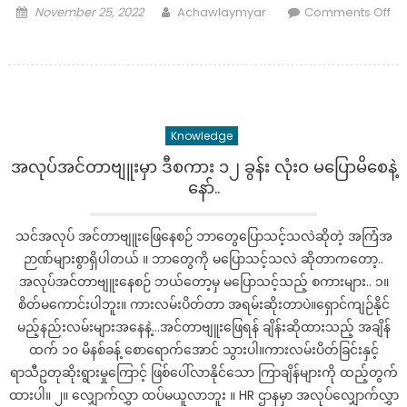
Posted
Author
November 25, 2022
Achawlaymyar
Comments Off
(ရုပ်
on
on
သံ)
ဖု
န္း
သုံး
တဲ့
Knowledge
လူ
တို
အလုပ်အင်တာဗျူးမှာ ဒီစကား ၁၂ ခွန်း လုံးဝ မပြောမိစေနဲ့
င္း
နော်..
မျ
ဖ
သင်အလုပ် အင်တာဗျူးဖြေနေစဉ် ဘာတွေပြောသင့်သလဲဆိုတဲ့ အကြံအ
စ္
ဉာဏ်များစွာရှိပါတယ် ။ ဘာတွေကို မပြောသင့်သလဲ ဆိုတာကတော့..
မေ
အလုပ်အင်တာဗျူးနေစဉ် ဘယ်တော့မှ မပြောသင့်သည့် စကားများ.. ၁။
န
စိတ်မကောင်းပါဘူး။ ကားလမ်းပိတ်တာ အရမ်းဆိုးတာပဲ။ရှောင်ကျဉ်နိုင်
သိ
ထား
မည့်နည်းလမ်းများအနေနဲ့…အင်တာဗျူးဖြေရန် ချိန်းဆိုထားသည့် အချိန်
သ
ထက် ၁၀ မိနစ်ခန့် စောရောက်အောင် သွားပါ။ကားလမ်းပိတ်ခြင်းနှင့်
င့္ၿ
ရာသီဥတုဆိုးရွားမှုကြောင့် ဖြစ်ပေါ်လာနိုင်သော ကြာချိန်များကို ထည့်တွက်
ပီး
ထားပါ။ ၂။ လျှောက်လွှာ ထပ်မယူလာဘူး ။ HR ဌာနမှာ အလုပ်လျှောက်လွှာ