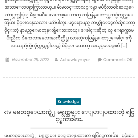
အသာေလၽွာက္သြားတယ္..။ မီးမလင္းတလင္းမွာ မပီဝိုးတဝါးဆယ္ေ
က်ာ္သက္အရြယ္ မိန္းမပ်ိဳေလးတစ္ေယာက္ ကၽြန္ေတာ့္အထင္မ်က္ရည္ေ
တြမ်ား ဝိုင္းေနသလား မသိပါဘူး..မင္းနာမည္ ဘယ္လိုေခၚလဲဆိုေတာ့
ဝိုင္းတဲ့ နာမည္ေမးတုန္းရွိေသးတယ္။ ေခါင္းဆိုတဲ့ လူ ေရာက္လာၿ
ပီးညီက ဒီကေလးမေလးႀကိဳက္လို႔လားတဲ့ကၽြန္ေတာ့္ေခါင္းကို
အသာညိတ္မိလိုက္တယ္ထင္ပါတယ္ကဲ မိဝိုင္း ထေတာ့ အလုပ္ေပၚၿပီ […]
Posted
Author
November 25, 2022
Achawlaymyar
Comments Off
on
on
အတွေ့အကြုံ
သစ်
တွေ
လိုချင်
Knowledge
တဲ့
မ
ktv မမတစ္ေယာက္ရဲ႕ မရွက္တမ္း ေျပာျပထားတဲ့ ရင္ဖြ
နူး
င့္စကားမ်ား..
မ
နပ်
မမတစ္ေယာက္ရဲ႕ မရွက္တမ္း ေျပာျပထားတဲ့ ရင္ဖြင့္စကားမ်ား.. ပုခုံးေ
ကောင်