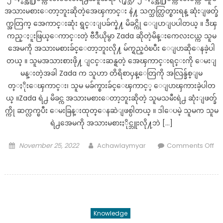
ဖမ်းမိ
အသားမစားေတာ့ဘူးဆိုတဲ့အေၾကာင္း နဲ႔ သက္သတ္လြတ္စားရန္ ဆုံးျဖတ္ခ်
ခဲ့
က္အတြက္ အေကာင္းဆုံး ရွင္းျပခ်က္နဲ႔ မိခင္ကို ေျပာျပပါတယ္ ။ ဒီၾ
သော်လည်း
တစ်ခါတည်း
ကည္ႏူးဖြယ္ေကာင္းတဲ့ ဗီဒီယိုမွာ Zada ​​ဆိုတဲ့မိန္းကေလးငယ္က သူမ
ဟင်း
အေမကို အသားမစားခ်င္ေတာ့ဘူးလို႔ မ်က္ရည္ဝဲၿပီး ေျပာဆိုေနခဲ့ပါ
ချက်
တယ္ ။ သူမအသားစားဖို႔ ျငင္းဆန္ရတဲ့ အေၾကာင္းရင္းကို ေမးျ
စား
မန္းတဲ့အခါ Zada ​​က သူဟာ တိရိစာၦန္ေတြကို အလြန္ခ်စ္ျမ
ရန်
တ္ႏိုးေၾကာင္း၊ သူမ မခ်က္စားခ်င္ေၾကာင့္ ေျပာၾကားခဲ့ပါတ
စီ
ယ္ ။Zada ရဲ႕ မိခင္က အသားမစားေတာ့ဘူးဆိုတဲ့ သူမသမီးရဲ႕ ဆုံးျဖတ္ခ်
စ
က္ကို ဆက္လက္ၿပီး ေမးခြန္းထုတ္ေနဆဲျဖစ္ပါတယ္ ။ ဒါေပမဲ့ သူမက သူမ
ဥ်
ရဲ႕အေမကို အသားမစားႏိုင္ဘူးလို႔ဘဲ […]
နေ
တာ
Posted
Author
November 25, 2022
Achawlaymyar
Comments Off
ကြော
on
on
င့်
တိ
အိမ်နီးချင်း
ရိ
များ
စ္
က..See
ဆာ
More
Knowledge
န်