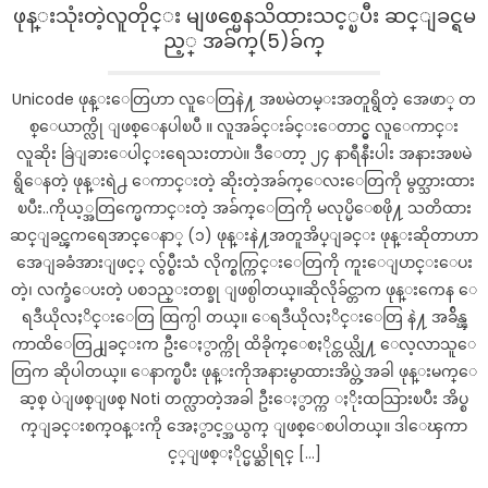
လေး
ဖုန္းသုံးတဲ့လူတိုင္း မျဖစ္မေနသိထားသင့္ၿပီး ဆင္ျခင္ရမ
တွေ
ည့္ အခ်က္(5)ခ်က္
ကို
ချစ်
Unicode ဖုန္းေတြဟာ လူေတြနဲ႔ အၿမဲတမ္းအတူရွိတဲ့ အေဖာ္ တ
တာ
စ္ေယာက္လို ျဖစ္ေနပါၿပီ ။ လူအခ်င္းခ်င္းေတာင္မွ လူေကာင္း
မို့
လူဆိုး ခြဲျခားေပါင္းရေသးတာပဲ။ ဒီေတာ့ ၂၄ နာရီနီးပါး အနားအၿမဲ
အသားစား
ရွိေနတဲ့ ဖုန္းရဲ႕ ေကာင္းတဲ့ ဆိုးတဲ့အခ်က္ေလးေတြကို မွတ္သားထား
ရန်
ငြင်းဆန်
ၿပီး..ကိုယ့္အတြက္မေကာင္းတဲ့ အခ်က္ေတြကို မလုပ္မိေစဖို႔ သတိထား
နေ
ဆင္ျခင္ၾကရေအာင္ေနာ္ (၁) ဖုန္းနဲ႔အတူအိပ္ျခင္း ဖုန္းဆိုတာဟာ
တဲ့
အေျခခံအားျဖင့္ လွ်ပ္စီးသံ လိုက္စက္ကြင္းေတြကို ကူးေျပာင္းေပး
ချစ်စရာ
တဲ့၊ လက္ခံေပးတဲ့ ပစၥည္းတစ္ခု ျဖစ္ပါတယ္။ဆိုလိုခ်င္တာက ဖုန္းကေန ေ
၅
ရဒီယိုလႈိင္းေတြ ထြက္ပါ တယ္။ ေရဒီယိုလႈိင္းေတြ နဲ႔ အခ်ိန္ၾ
နှစ်
ကာထိေတြ႕ျခင္းက ဦးေႏွာက္ကို ထိခိုက္ေစႏိုင္တယ္လို႔ ေလ့လာသူေ
အရွယ်
တြက ဆိုပါတယ္။ ေနာက္ၿပီး ဖုန္းကိုအနားမွာထားအိပ္တဲ့အခါ ဖုန္းမက္ေ
ကလေး
ဆ့စ္ ပဲျဖစ္ျဖစ္ Noti တက္လာတဲ့အခါ ဦးေႏွာက္က ႏိုးထသြားၿပီး အိပ္စ
မ
က္ျခင္းစက္ဝန္းကို အေႏွာင့္အယွက္ ျဖစ္ေစပါတယ္။ ဒါေၾကာ
လေး
င့္ျဖစ္ႏိုင္မယ္ဆိုရင္ […]
ရဲ့
အမူအရာ