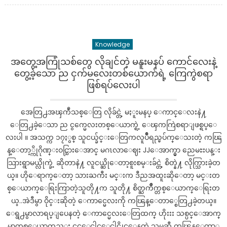
က
က္
သြ
Knowledge
န္
နီဥ
အတွေ့အကြုံသစ်တွေ လိုချင်တဲ့ မနူးမနပ် ကောင်လေးနဲ့
ေျ
တွေ့ခဲ့သော ည ငှက်မလေးတစ်ယောက်ရဲ့ ကြေကွဲစရာ
ခ
ဖြစ်ရပ်လေးပါ
ဖ
ဝါးေ
အေတြ႕အၾကဳံသစ္ေတြ လိုခ်င္တဲ့ မႏူးမနပ္ ေကာင္ေလးနဲ႔
လး
ေတြ႕ခဲ့ေသာ ည ငွက္မေလးတစ္ေယာက္ရဲ့ ေၾကကြဲစရာျဖစ္ရပ္ေ
မွာ
လးပါ ။ အသက္က ၁၇ႏွစ္ သူငယ္ခ်င္းေတြကလူပ်ိဳရည္မပ်က္ေသးတဲ့ ကၽြ
က
န္ေတာ့္ကိုဂိုဏ္းဝင္သြားေအာင္ မဂၤလာေဈး JJေအာက္မွာ ညေမႊးပန္း
ပ္ၿ
ပီး
သြားရွာမယ္လိုက္ခဲ့ ဆိုတာနဲ႔ လူငယ္ဆိုေတာ့စူးစမ္းခ်င္တဲ့ စိတ္နဲ႔ လိုက္သြားခဲ့တ
အိ
ယ္။ ဟိုေရာက္ေတာ့ သားႀကီး မင္းက ဒီညအထူးဆိုေတာ့ မင္းတ
ပ္ၾ
စ္ေယာက္ေရြးကြာတဲ့သူတို႔က သူတို႔ စိတ္ႀကိဳက္တစ္ေယာက္ေရြးတ
က
ယ္..အဲဒီမွာ ဝိုင္းဆိုတဲ့ ေကာင္မေလးကို ကၽြန္ေတာ္စေတြ႕ခဲ့တယ္။
ည့္
ေရွ႕မွာလာရပ္ျပေနတဲ့ ေကာင္မေလးေတြထက္ ဟိုးးး သစ္ပင္ေအာက္
ပါ..
မွာတစ္ေယာက္တည္း ငူငူေငါင္ေငါင္ထိုင္ေနတဲ့ သူမဆီ ကၽြန္ေတာ္