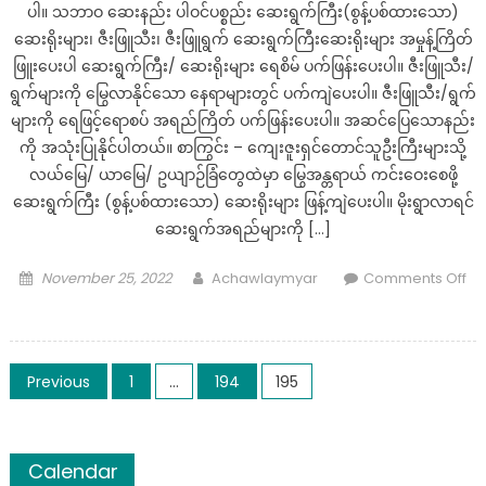
ပ
ပါ။ သဘာဝ ဆေးနည်း ပါဝင်ပစ္စည်း ဆေးရွက်ကြီး(စွန့်ပစ်ထားသော)
ထား
ဆေးရိုးများ၊ ဇီးဖြူသီး၊ ဇီးဖြူရွက် ဆေးရွက်ကြီးဆေးရိုးများ အမှုန့်ကြိတ်
တဲ့
ဖြူးပေးပါ ဆေးရွက်ကြီး/ ဆေးရိုးများ ရေစိမ် ပက်ဖြန်းပေးပါ။ ဇီးဖြူသီး/
ရ
ရွက်များကို မြွေလာနိုင်သော နေရာများတွင် ပက်ကျဲပေးပါ။ ဇီးဖြူသီး/ရွက်
င္
များကို ရေဖြင့်ရောစပ် အရည်ကြိတ် ပက်ဖြန်းပေးပါ။ အဆင်ပြေသောနည်း
ဖြ
ကို အသုံးပြုနိုင်ပါတယ်။ စာကြွင်း – ကျေးဇူးရှင်တောင်သူဦးကြီးများသို့
င့္
လယ်မြေ/ ယာမြေ/ ဥယျာဉ်ခြံတွေထဲမှာ မြွေအန္တရာယ် ကင်းဝေးစေဖို့
စ
ဆေးရွက်ကြီး (စွန့်ပစ်ထားသော) ဆေးရိုးများ ဖြန့်ကျဲပေးပါ။ မိုးရွာလာရင်
ကား
ဆေးရွက်အရည်များကို […]
မ်ား..
Posted
Author
November 25, 2022
Achawlaymyar
Comments Off
on
on
သင့်
အိမ်
Posts
ခြံ
Previous
1
…
194
195
ဝင်း
navigation
ထဲ
မှာ
Calendar
မြွေ