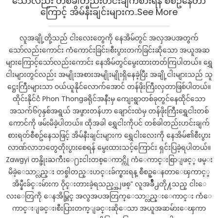
သော်လည်း တစ်ခါတည်းဟင်းချက်စားရန် စီစဥ်နေတာ
ပျောက်
ကြောင့် အိမ်နီးချင်းများက..See More
လို့
ပြန်လည်
လူအချို့တို့သည် ငါးလေးတွေကို နေအိမ်တွင် အလှအပအတွက်
မျှဝေ
သော်လည်းကောင်း ကံကောင်းခြင်း၊စီးပွားတက်ခြင်းဆိုသော အယူအဆ
ထား
များကြောင့်သော်လည်းကောင်း နေအိမ်တွင်မွေးထားတတ်ကြပါတယ်။ ရွှေ
တဲ့
ငါးများတွင်လည်း အမျိုးအစားအမျိုးမျိုးရှိနေခဲ့ပြီး အချို့ငါးများသည် သူ
ဆေးအိုးပုပ်ပင်
အစွမ်း
ဋ္ဌေးကြီးများသာ ဝယ်ယူနိုင်လောက်အောင် တန်ဖိုးကြီးလှတာဖြစ်ပါတယ်။
(ရု
ထိုင်းနိုင်ငံ Phon Thongခရိုင်အနီးမှ ကျေးရွာတစ်ခုတွင်နေထိုင်သော
ပ္
အသက်၆၇နှစ်အရွယ် အဖွားတန်ဟာ ချောင်းထဲမှ တန်ဖိုးကြီးရွှေငါးတစ်
သံ)
ကောင်ကို ဖမ်းမိခဲ့ပါတယ်။ ထိုအခါ ရွှေငါးကိုပင် တစ်ခါတည်းဟင်းချက်
စားရတ်စီစဥ်နေသ​ဖြင့် အိမ်နီးချင်းများက ရွှေငါးလေးကို နေအိမ်၏စီးပွား
လာဏ်လာဘတွေတိုးပွားစေရန် မွေးထားသင့်ကြောင်း ရှင်းပြခဲ့ရပါတယ်။
Zawgyi တန္ဖိုးႀကီးေ႐ႊငါးတစ္ေကာင္ကို ကံေကာင္းစြာျဖင့္ ဖမ္း
မိခဲ့ေသာ္လည္း တစ္ခါတည္းဟင္းခ်က္စားရန္ စီစဥ္ေနတာေၾကာင့္
အိမ္နီးခ်င္းမ်ားက ဝိုင္းတားခဲ့ရသည့္အျဖစ္” လူအခ်ိဳ႕တို႔သည္ ငါးေ
လးေတြကို ေနအိမ္တြင္ အလွအပအတြက္ေသာ္လည္းေကာင္း ကံေ
ကာင္းျခင္း၊စီးပြားတက္ျခင္းဆိုေသာ အယူအဆမ်ားေၾကာ