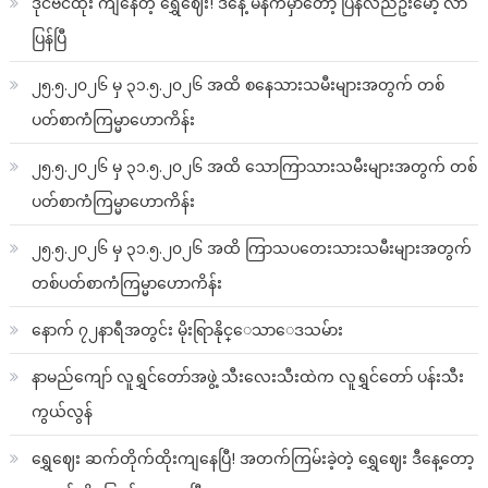
ဒိုင်ဗင်ထိုး ကျနေတဲ့ ရွှေဈေး! ဒီနေ့ မနက်မှာတော့ ပြန်လည်ဦးမော့ လာ
ပြန်ပြီ
၂၅.၅.၂၀၂၆ မှ ၃၁.၅.၂၀၂၆ အထိ စနေသားသမီးများအတွက် တစ်
ပတ်စာကံကြမ္မာဟောကိန်း
၂၅.၅.၂၀၂၆ မှ ၃၁.၅.၂၀၂၆ အထိ သောကြာသားသမီးများအတွက် တစ်
ပတ်စာကံကြမ္မာဟောကိန်း
၂၅.၅.၂၀၂၆ မှ ၃၁.၅.၂၀၂၆ အထိ ကြာသပတေးသားသမီးများအတွက်
တစ်ပတ်စာကံကြမ္မာဟောကိန်း
နောက် ၇၂နာရီအတွင်း မိုးရြာနိုင္ေသာေဒသမ်ား
နာမည်ကျော် လူရွှင်တော်အဖွဲ့ သီးလေးသီးထဲက လူရွှင်တော် ပန်းသီး
ကွယ်လွန်
ရွှေဈေး ဆက်တိုက်ထိုးကျနေပြီ! အတက်ကြမ်းခဲ့တဲ့ ရွှေဈေး ဒီနေ့တော့