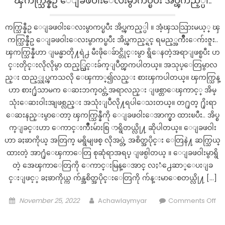
ၾကက္သြန္နီဥ ေျခဖဝါးေလးမွာကပ္ၿပီး အိပ္ၾကည့္ပါ..
ဆုံး
ပုဂ္ဂိုလ်
ကက္သြန္နီဥ ေျခဖဝါးေလးမွာကပ္ၿပီး အိပ္ၾကည့္ပါ ။ အံ့ၾသသြားမယ့္ ၾ
ရဲ့
ကက္သြန္နီဥ ေျခဖဝါးေလးမွာကပ္ၿပီး အိပ္ၾကည့္ရင္ ရမည့္အက်ိဳးေက်းဇူး..
ငွေစု
ၾကက္သြန္နီဟာ ျမန္မာတို႔ရဲ႕ မီးဖိုေခ်ာင္တိုင္းမွာ ရွိေနတဲ့အရာျဖစ္ၿပီး ဟ
နည်းဗျူဟာ
င္းတိုင္းလိုလိုမွာ ထည့္သြင္းခ်က္ျပဳတ္ၾကပါတယ္။ အသုပ္ေတြမွာလ
ည္း ထည့္သုပ္ၾကသလို ေၾကာ္၍လည္း စားၾကပါတယ္။ ၾကက္သြန္
ဟာ စား႐ုံသာမက ေဆးဘက္ဝင္တဲ့အရာလည္း ျဖစ္တာေၾကာင့္ အိမ္
သုံးေဆးဝါးအျဖစ္လည္း အသုံးျပဳလို႔ရပါေသးတယ္။ တ႐ုတ္ ႐ိုးရာ
ေဆးနည္းမွာေတာ့ ၾကက္သြန္နီကို ေျခဖဝါးေအာက္မွာ ထားၿပီး.. အိပ္စ
က္ျခင္းဟာ ေကာင္းက်ိဳးမ်ားစြ ာရွိတယ္လို႔ ဆိုပါတယ္။ ေျခဖဝါး
ဟာ ခႏၶာကိုယ္ အတြက္ မရွိမျဖစ္ လိုအပ္တဲ့ အစိတ္အပိုင္း ေတြနဲ႔ ဆက္သြယ္
ထားတဲ့ အာ႐ုံေၾကာေတြ စုဆုံရာအရပ္ ျဖစ္ပါတယ္ ။ ေျခဖဝါးမွာရွိ
တဲ့ အေၾကာေတြကို ေကာင္းမြန္ေအာင္ လႈံ႕ေဆာ္ေပးျခ
င္းျဖင့္ ခႏၶာကိုယ္က က်န္အစိတ္အပိုင္းေတြကို က်န္းမာေစတယ္လို႔ […]
Posted
Author
November 25, 2022
Achawlaymyar
Comments Off
on
on
ၾ