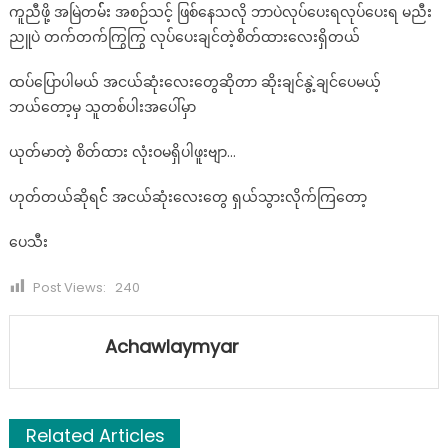
ကူညီဖို့ အမြဲတမ််း အစဉ်သင့် ဖြစ်နေသလို ဘာပဲလုပ်ပေးရလုပ်ပေးရ မညီး
ညူပဲ တက်တက်ကြွကြွ လုပ်ပေးချင်တဲ့စိတ်ထားလေးရှိတယ်
ထပ်ပြောပါမယ် အငယ်ဆုံးလေးတွေဆိုတာ ဆိုးချင်နွဲ့ချင်ပေမယ့်
ဘယ်တော့မှ သူတစ်ပါးအပေါ်မှာ
ယုတ်မာတဲ့ စိတ်ထား လုံးဝမရှိပါဖူးဗျာ…
ဟုတ်တယ်ဆိုရင်် အငယ်ဆုံးလေးတွေ ရှယ်သွားလိုက်ကြတော့
ပေသီး
Post Views:
240
Achawlaymyar
Related Articles