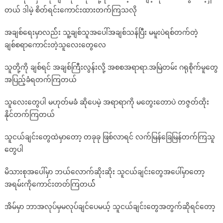
တယ် ဒါမဲ့ စိတ်ရင်းကောင်းထားတက်ကြသလို
အချစ်ရေးမှာလည််း သူ့ချစ်သူအပေါ်အချစ်သန်ပြီး မမူးပဲရစ်တက်တဲ့
ချစ်စရာကောင်းတဲ့သူလေးတွေလေ
သူတို့ကို ချစ်ရင် အချစ်ကြီးလွန်းလို့ အစစအရာရာ.အမြဲတမ်း ဂရုစိုက်မူတွေ
အပြည့်ခံရတက်ကြတယ်
သူလေးတွေပါ မဟုတ်မခံ ဆိုပေမဲ့ အရာရာကို မတွေးတောပဲ တဇွတ်ထိုး
နိုင်တက်ကြတယ်
သူငယ်ချင်းတွေထဲမှာတော့ တခုခု ဖြစ်လာရင် လက်မြန်ခြေမြန်တက်ကြသူ
တွေပါ
မိသားစုအပေါ်မှာ ဘယ်လောက်ဆိုးဆိုး သူငယ်ချင်းတွေအပေါ်မှာတော့
အရမ်းကိုကောင်းတတ်ကြတယ််
အိမ်မှာ ဘာအလုပ်မှမလုပ်ချင်ပေမယ့် သူငယ်ချင်းတွေအတွက်ဆိုရင်တော့