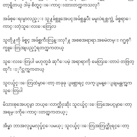
တာ့ရွိတယ္ ဒါမဲ့ စိတ္ရင္းေကာင္းထားတက္ၾကသလုိ
ပ
မ
အခ်စ္ေရးမွာလည္္း သူ႔ခ်စ္သူအေပၚအခ်စ္သန္ၿပီး မမူးပဲရစ္တက္တဲ့ ခ်စ္စရာေ
ယ့္
ကာင္းတဲ့သူေလးေတြေလ
စိ
တ္
သူတို႔ကို ခ်စ္ရင္ အခ်စ္ႀကီးလြန္းလုိ႔ အစစအရာရာ.အၿမဲတမ္း ဂ႐ုစုိ
ရ
က္မူေတြအျပည့္ခံရတက္ၾကတယ္
င္း
ေ
သူေလးေတြပါ မဟုတ္မခံ ဆုိေပမဲ့ အရာရာကို မေတြးေတာပဲ တဇြတ္
ကာ
ထုိး ႏုိင္တက္ၾကတယ္
င္း
တဲ့
သူငယ္ခ်င္းေတြထဲမွာေတာ့ တခုခု ျဖစ္လာရင္ လက္ျမန္ေျချမန္တက္ၾက
အ
င
သူေတြပါ
ယ္
မိသားစုအေပၚမွာ ဘယ္ေလာက္ဆိုးဆိုး သူငယ္ခ်င္းေတြအေပၚမွာေတာ့
ဆံုးေ
လးေ
အရမ္းကိုေကာင္းတတ္ၾကတယ္္
တြ
အေၾ
အိမ္မွာ ဘာအလုပ္မွမလုပ္ခ်င္ေပမယ့္ သူငယ္ခ်င္းေတြအတြက္ဆိုရင္ေတာ့
ကာ