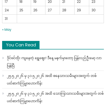
17
18
19
20
21
22
23
24
25
26
27
28
29
30
31
« May
You Can Read
ဒိုင်ဗင်ထိုး ကျနေတဲ့ ရွှေဈေး! ဒီနေ့ မနက်မှာတော့ ပြန်လည်ဦးမော့ လာ
ပြန်ပြီ
၂၅.၅.၂၀၂၆ မှ ၃၁.၅.၂၀၂၆ အထိ စနေသားသမီးများအတွက် တစ်
ပတ်စာကံကြမ္မာဟောကိန်း
၂၅.၅.၂၀၂၆ မှ ၃၁.၅.၂၀၂၆ အထိ သောကြာသားသမီးများအတွက် တစ်
ပတ်စာကံကြမ္မာဟောကိန်း