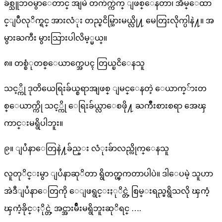
ခ်စ္သူဘဝမွာေတာင္ အျမဲ တက်က္က်က္ ျဖစ္ေနတာ၊ အိမ္ေထာ
င္ျပဳလုိက္ရင္ အားလံုး တည္ၿငိမ္သြားမယ္လို႔ မေတြးလိုက္ပါနဲ႔။ အ
မွားႀကီး မွားသြားပါလိမ့္မယ္။
၈။ တစ္စံုတစ္ေယာက္အေပၚ တြယ္ၿငိေနသူ
သင့္ကို ဒုတိယေရြးခ်ယ္စရာအျဖစ္ ျမင္ေနတဲ့ ေယာက္်ားတ
စ္ေယာက္ကို သင့္ကို ေရြးခ်ယ္လာေစဖို႔ ႀကိဳးစားစရာ အေၾ
ကာင္းမရွိပါဘူး။
၉။ ျပႆနာေတြနဲ႔ခ်ည္း လံုးခ်ာလည္လိုက္ေနသူ
လူတုိင္းမွာ ျပႆနာဆုိတာ ရွိတတ္ၾကတာပါပဲ။ ဒါေပမဲ့ သူဟာ
အဲဒီျပႆနာေတြကို ေျဖရွင္းႏုိင္တဲ့ စြမ္းရည္မရွိသလို ၾကံ့
ၾကံ့ခိုင္ႏိုင္တဲ့ အင္အားမ်ဳိးမရွိဘူးဆုိရင္ ….