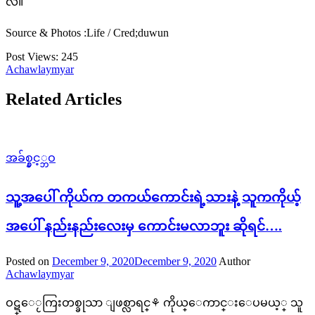
လဲ။
Source & Photos :Life / Cred;duwun
Post Views:
245
Achawlaymyar
Related Articles
အခ်စ္နွင့္ဘဝ
သူ့အပေါ် ကိုယ်က တကယ်ကောင်းရဲ့သားနဲ့ သူကကိုယ့်
အပေါ် နည်းနည်းလေးမှ ကောင်းမလာဘူး ဆိုရင်….
Posted on
December 9, 2020
December 9, 2020
Author
Achawlaymyar
ဝဋ္ေႂကြးတစ္ခုသာ ျဖစ္လာရင္⚘ ကိုယ္ေကာင္းေပမယ့္ သူ