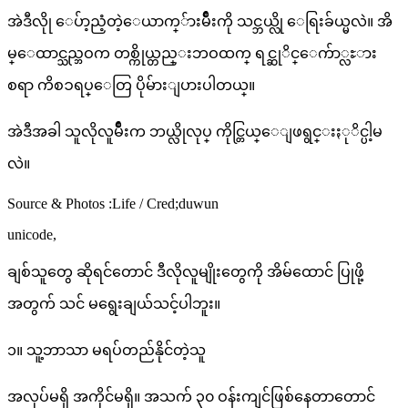
အဲဒီလိုု ေပ်ာ့ညံ့တဲ့ေယာက္်ားမ်ဳိးကို သင္ဘယ္လို ေရြးခ်ယ္မလဲ။ အိ
မ္ေထာင္သည္ဘဝက တစ္ကိုယ္တည္းဘဝထက္ ရင္ဆုိင္ေက်ာ္လႊား
စရာ ကိစၥရပ္ေတြ ပိုမ်ားျပားပါတယ္။
အဲဒီအခါ သူလိုလူမ်ဳိးက ဘယ္လိုလုပ္ ကိုင္တြယ္ေျဖရွင္းႏုိင္ပါ့မ
လဲ။
Source & Photos :Life / Cred;duwun
unicode,
ချစ်သူတွေ ဆိုရင်တောင် ဒီလိုလူမျိုးတွေကို အိမ်ထောင် ပြုဖို့
အတွက် သင် မရွေးချယ်သင့်ပါဘူး။
၁။ သူ့ဘာသာ မရပ်တည်နိုင်တဲ့သူ
အလုပ်မရှိ အကိုင်မရှိ။ အသက် ၃၀ ဝန်းကျင်ဖြစ်နေတာတောင်