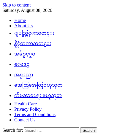
Skip to content
Saturday, August 08, 2026
Home
About Us
ျပည္တြင္းသတင္း
နိုင္ငံတကာသတင္း
အခ်စ္နွင့္ဘဝ
ေဗဒင္
အနုပညာ
အေထြအေထြဗဟုသုတ
က်မၼာေရး ဗဟုသုတ
Health Care
Privacy Policy
Terms and Conditions
Contact Us
Search for: