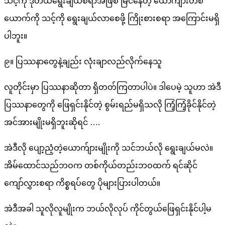
သင့်ကို ဒုတိယရွေးချယ်စရာအဖြစ် မြင်နေတဲ့ ယောက်ျားတစ်
ယောက်ကို သင့်ကို ရွေးချယ်လာစေဖို့ ကြိုးစားစရာ အကြောင်းမရှိ
ပါဘူး။
၉။ ပြဿနာတွေနဲ့ချည်း လုံးချာလည်လိုက်နေသူ
လူတိုင်းမှာ ပြဿနာဆိုတာ ရှိတတ်ကြတာပါပဲ။ ဒါပေမဲ့ သူဟာ အဲဒီ
ပြဿနာတွေကို ဖြေရှင်းနိုင်တဲ့ စွမ်းရည်မရှိသလို ကြံ့ကြံ့ခိုင်နိုင်တဲ့
အင်အားမျိုးမရှိဘူးဆိုရင် ….
အဲဒီလို ပျော့ညံ့တဲ့ယောက်ျားမျိုးကို သင်ဘယ်လို ရွေးချယ်မလဲ။
အိမ်ထောင်သည်ဘဝက တစ်ကိုယ်တည်းဘဝထက် ရင်ဆိုင်
ကျော်လွှားစရာ ကိစ္စရပ်တွေ ပိုများပြားပါတယ်။
အဲဒီအခါ သူလိုလူမျိုးက ဘယ်လိုလုပ် ကိုင်တွယ်ဖြေရှင်းနိုင်ပါ့မ