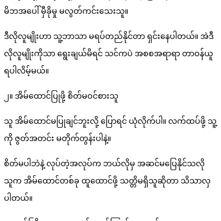
မိဘအပေါ် မှီခိုမှု မလွတ်ကင်းသေးသူ။
ဒီလိုလူမျိုးဟာ သူ့ဘာသာ မရပ်တည်နိုင်တာ ရှင်းနေပါတယ်။ အဲဒီ
လိုလူမျိုးကိုသာ ရွေးချယ်မိရင် သင်ကပဲ အစစအရာရာ တာဝန်ယူ
ရပါလိမ့်မယ်။
၂။ အိမ်ထောင်ပြုဖို့ စိတ်မဝင်စားသူ
သူ အိမ်ထောင်မပြုချင်ဘူးလို့ ပြောရင် ယုံလိုက်ပါ။ လက်ထပ်ဖို့ သူ့
ကို ဇွတ်အတင်း မတိုက်တွန်းပါနဲ့။
စိတ်မပါဘဲနဲ့ လုပ်တဲ့အလုပ်က ဘယ်လိုမှ အဆင်မပြေနိုင်သလို
သူက အိမ်ထောင်တစ်ခု ထူထောင်ဖို့ သတ္တိမရှိသူဆိုတာ သိသာလှ
ပါတယ်။