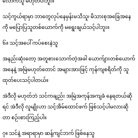
လောက်သူ မဟုတ်ပါဘူး။
သင့်ကွယ်ရာမှာ ဘာတွေလုပ်နေမှန်းမသိသူ၊ မိသားစုအခြေအနေ
ကို မပြောပြသူတစ်ယောက်ကို မရွေးချယ်သင့်ပါဘူး။
၆။ သင့်အပေါ် ကပ်စေးနဲသူ
အနည်းဆုံးတော့ အတူစားသောက်တဲ့အခါ ယောက်ျားတစ်ယောက်
အနေနဲ့ အမြဲမဟုတ်တောင် အများအားဖြင့် ကုန်ကျစရိတ်ကို သူ
ထုတ်ပေးသင့်ပါတယ်။
အဲဒီလို မဟုတ်ဘဲ သင်ကချည်း အမြဲအကုန်အကျခံ နေရတယ်ဆို
ရင် အဲဒီလို လူမျိုးဟာ သင့်အိမ်ထောင်ဖက် ဖြစ်သင့်ပါမလားဆို
တာ စဉ်းစားကြည့်ပါ။
၇။ သင်နဲ့ အရာရာမှာ ဆန့်ကျင်ဘက် ဖြစ်နေသူ