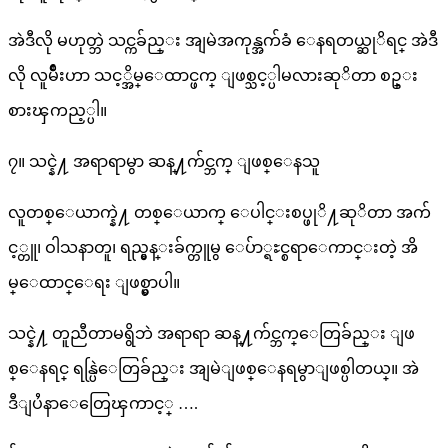
အဲဒီလို မဟုတ္ဘဲ သင္ကခ်ည္း အျမဲအကုန္အက်ခံ ေနရတယ္ဆုိရင္ အဲဒီ
လို လူမ်ဳိးဟာ သင့္အိမ္ေထာင္ဖက္ ျဖစ္သင့္ပါမလားဆုိတာ စဥ္း
စားၾကည့္ပါ။
၇။ သင္နဲ႔ အရာရာမွာ ဆန္႔က်င္ဘက္ ျဖစ္ေနသူ
လူတစ္ေယာက္နဲ႔ တစ္ေယာက္ ေပါင္းစပ္ဖုိ႔ဆုိတာ အက်
င့္တူ၊ ဝါသနာတူ၊ ရည္မွန္းခ်က္တူမွ ေပ်ာ္ရႊင္စရာေကာင္းတဲ့ အိ
မ္ေထာင္ေရး ျဖစ္မွာပါ။
သင္နဲ႔ တူညီတာမရွိဘဲ အရာရာ ဆန္႔က်င္ဘက္ေတြခ်ည္း ျဖ
စ္ေနရင္ ရန္ပြဲေတြခ်ည္း အျမဲျဖစ္ေနရမွာျဖစ္ပါတယ္။ အဲ
ဒီျပႆနာေတြေၾကာင့္ ….