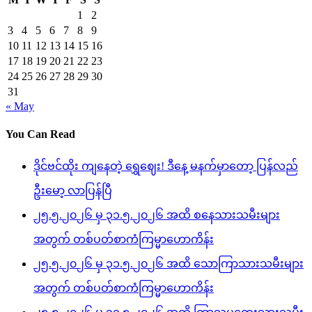
1
2
3
4
5
6
7
8
9
10
11
12
13
14
15
16
17
18
19
20
21
22
23
24
25
26
27
28
29
30
31
« May
You Can Read
ဒိုင်ဗင်ထိုး ကျနေတဲ့ ရွှေဈေး! ဒီနေ့ မနက်မှာတော့ ပြန်လည်
ဦးမော့ လာပြန်ပြီ
၂၅.၅.၂၀၂၆ မှ ၃၁.၅.၂၀၂၆ အထိ စနေသားသမီးများ
အတွက် တစ်ပတ်စာကံကြမ္မာဟောကိန်း
၂၅.၅.၂၀၂၆ မှ ၃၁.၅.၂၀၂၆ အထိ သောကြာသားသမီးများ
အတွက် တစ်ပတ်စာကံကြမ္မာဟောကိန်း