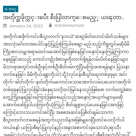
ေဗဒင္
အတိုက္အခိုက္ကင္းၿပီး စီးပြါးတက္ေစမည့္ ယၾတာ…
Author
Posted
Achawlaymyar
January 24, 2022
on
အတိုက်အခိုက်ကင်း၊စီးပွားတက်”နဘယံ”ဆရာ့မိတ်ဟောင်းမိတ်သစ်များ
အားလုံးမင်္ဂလာအပေါင်းနှင့်ပြည့်စုံကြပါစေဗျာ မည်သည့်ကိစ္စတွင်မဆိုမိမိ
ကြိုးစားသမျှအရာမထင်၊မအောင်မြင်ဖြစ်နေခြင်း၊နှောင့်နှေးကြန့်ကြာကာ
နေရခြင်းစသည့် ကောင်းကျိုးခံစားမှုတိုးတက်ဖို့ရန်လမ်းပိတ်နေခြင်းများ
မိသားစုအတွင်းတစ်ဦးနှင့်တစ်ဦးစိတ်ဝမ်းကွဲပြီးမကြာခဏရန်များ ပြသနာ
တက်နေခြင်း မိမိကိုယ်ခန္တာကိုယ်(သို့)လုပ်ငန်းစီးပွါးရေးတစ်ခုခုမှာ အင်း
တိုက်-ဓါတ်တိုက်-နတ်တိုက်မကောင်းသောအောက်လမ်းပယောဂအတိုက်
တစ်ခုခုနှင့်ပြုလုပ်ခြင်းခံနေရသလိုထင်မြင်နေသည်ဖြစ်စေ၊ လက်တွေ့ခံစား
တွေ့ကြုံနေရခြင်းကြောင့်ဖြစ်စေမည်သည့်အနှောင့်အယှက်များမှမဆို
အောက်ဖော်ပြပါယတြာကိုယုံကြည် စိတ်ချစွာလုပ်ပေးနေခြင်းအားဖြင့်
ကြောင့်ဘေးဘယကင်းစင်ပြီး အစစအဆင်ပြေစိတ်ချမ်းသာကာ
စီးပွားတက်လာစေရန်အတွက်ပညာဒါနအဖြစ်မျှဝေပြီးတင်ပေးလိုက်ပါ
တယ်နော် ယတြာစီရင်ပြုလုပ်နည်းအနာအစာကင်းမဲ့သောသံပုရာသီး
အစစ်{၃}လုံးဝယ်ရပါမည်။ ထိုသံပုရာသီးတစ်လုံးချင်းစီ၏အလုံးဝိုင်းပေါ်