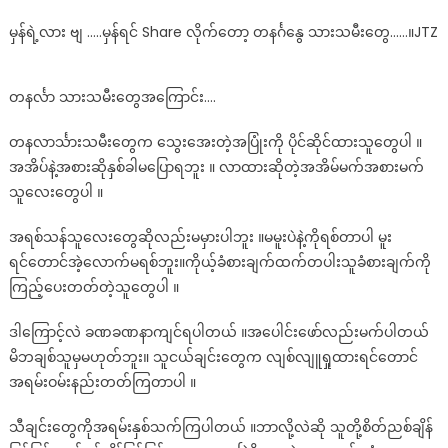
မှန်ရဲ့လား ဗျ …..မှန်ရင် Share လိုက်တော့ တနင်္ဂနွေ သားသမီးတွေ……။JTZ
တနင်္လာ သားသမီးတွေအကြောင်း….
တနလာင်္သားသမီးတွေက သွေးအေးတဲ့အပြုံးကို ပိုင်ဆိုင်ထားသူတွေပါ ။
အအိပ်နဲ့အစားဆိုနှစ်ခါမပြောရဘူး ။ လာထားဆိုတဲ့အအိမ်မက်အစားမက်
သူလေးတွေပါ ။
အရစ်သန်သူလေးတွေဆိုလည်းမမှားပါဘူး ။မမူးပဲနဲ့ကိုရစ်တာပါ မူး
ရင်တောင်အဲ့လောက်မရစ်ဘူး။ကိုယ့်ခံစားချက်ထက်တပါးသူခံစားချက်ကို
ကြည့်ပေးတတ်တဲ့သူတွေပါ ။
ဒါကြောင့်လဲ ခဏခဏနာကျင်ရပါတယ် ။အပေါင်းဖော်လည်းမက်ပါတယ်
မိဘချစ်သူမှမဟုတ်ဘူး။ သူငယ်ချင်းတွေက လျစ်လျူရှုထားရင်တောင်
အရမ်းဝမ်းနည်းတတ်ကြတာပါ ။
သီချင်းတွေကိုအရမ်းနှစ်သက်ကြပါတယ် ။ဘာလို့လဲဆို သူတို့စိတ်ညစ်ချိန်