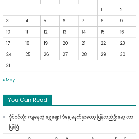
1
2
3
4
5
6
7
8
9
10
11
12
13
14
15
16
17
18
19
20
21
22
23
24
25
26
27
28
29
30
31
« May
You Can Read
ဒိုင်ဗင်ထိုး ကျနေတဲ့ ရွှေဈေး! ဒီနေ့ မနက်မှာတော့ ပြန်လည်ဦးမော့ လာ
ပြန်ပြီ