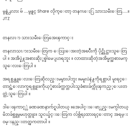
မွန္ရဲ႕လား ဗ် …..မွန္ရင္ Share လိုက္ေတာ့ တနဂၤေႏြ သားသမီးေတြ……။
JTZ
တနလၤာ သားသမီးေတြအေၾကာင္း
တနလာသၤားသမီးေတြက ေသြးေအးတဲ့အၿပဳံးကို ပိုင္ဆိုင္ထားသူေတြ
ပါ ။ အအိပ္နဲ႔အစားဆိုႏွစ္ခါမေျပာရဘူး ။ လာထားဆိုတဲ့အအိမ္မက္အစားမက္
သူေလးေတြပါ ။
အရစ္သန္သူေလးေတြဆိုလည္းမမွားပါဘူး ။မမူးပဲနဲ႔ကိုရစ္တာပါ မူးရင္ေ
တာင္အဲ့ေလာက္မရစ္ဘူး။ကိုယ့္ခံစားခ်က္ထက္တပါးသူခံစားခ်က္ကိုၾကည့္ေပးတ
တ္တဲ့သူေတြပါ ။
ဒါေၾကာင့္လဲ ခဏခဏနာက်င္ရပါတယ္ ။အေပါင္းေဖာ္လည္းမက္ပါတယ္
မိဘခ်စ္သူမွမဟုတ္ဘူး။ သူငယ္ခ်င္းေတြက လ်စ္လ်ဴရႈထားရင္ေတာင္ အရမ္း
ဝမ္းနည္းတတ္ၾကတာပါ ။