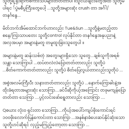
သူတို့ရဲ့ရိုးရာကစကားသိပ်များတတ်တာပါ ။သူငယ်ချင်းတွေအထဲ သူတို့မ
ပါရင ်ပွဲမစီပွကြီးတွေပေါ့ ….သူတို့အများဆုံး crush တာ အင်္ဂါ/
တနင်္ဂနွေ….
မိတ်ဘက်အိမ်ထောင်ဘက်ဟာလည်း Tue&Sun ….သူတို့နဲ့မတည့်တာ
စနေ/ကြာသာပတေး သူတို့control လုပ်နိုင်တာ တနင်္ဂနွေအနုပညာနဲ့
အလှအပမှာ အများနဲ့မတူ တမူထူးခြားသူတွေပါ ။
အများနဲ့မတူ ဆန်းသစ်တဲ့ အတွေးများရှိသော သူတွေ….ချစ်သူကိုအရစ်
သန္တာ သောကြာပါ ….ထပ်တလဲလဲပြောတတ်တာလည်း သူတို့ပဲ
….စိတ်ကောက်တတ်တာလည်း သူတို့ပဲ စိတ်ပြေလွယ်တာလည်းသူတိုပဲ ….
အစွဲအလမ်းကြီးပီး သနားတတ်တာလည်း သူတို့ပဲ ….နောက်ကြောဓါးနဲ့အ
ထိုးခံရတာအများဆုံး သောကြာ…..ခင်ပီဆိုကိုယ့်အကြောင်း တခုမကျန်ပြော
တတ်တာ သေကြာ …..ပွင့်လင်းဖော်ရွေတာလည်း သောကြာ …..
Qစယား လုံးဝ ရှင်းတာ သောကြာ…..ကိုယ့်အပေါ်၁ကျပ်ဖိုးကောင်းရင်
၁၀၀ဖိုးလောက်ပြန်ကောင်းတာ သောကြာ ….အနစ်နာခံပေးဆပ်နိုင်ဆုံးသော
သူတို့ဟင်ဆိုရင် လှည့်မကြည့်တော့တာ သောကြာ ….