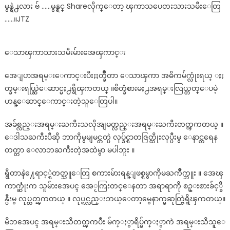
မွန္ရဲ႕လား ဗ် ……မွန္ရင္ Shareလိုက္ေတာ့ ၾကာသပေတးသားသမီးေတြ
……။JTZ
ေသာၾကာသားသမီးမ်ားအေၾကာင္း
အေျပာအရမ္းေကာင္းပီးႏႈတ္ခ်ိဳတာ ေသာၾကာ အဓိကမ်က္လုံးရယ္ ႏႈ
တ္ခမ္းရယ္ဆြဲေဆာင္မႈ႕ရွိၾကတယ္ ။စိတ္ခံစားမႈ႕အရမ္းလြယ္တတ္ေပမဲ့
ဟန္ေဆာင္ေကာင္းတဲ့သူေတြပါ။
အခ်စ္လည္းအရမ္းႀကီးသလိုအျမတ္လည္းအရမ္းႀကီးတတ္ၾကတယ္ ။
ေဒါသႀကီးပီဆို ဘာကိုမွမျမင္တတ္ပဲ လုပ္ခ်င္ရာတဇြတ္ထိုးလုပ္ပီးမွ ေနာင္တရေန
တတ္တာ ေလာဘႀကီးတဲ့အထဲမွာ မပါဘူး ။
ရွိတာနဲ႔ေရာင့္ရဲတတ္သူေတြ စကားမ်ားရန္ျဖစ္ရမွာကိုမႀကိဳက္ဘူး ။ အေၾ
ကာက္ဆုံးက သူမ်ားအေပၚ အေႂကြးတင္ေနတာ အရာရာကို စဥ္းစားခ်င့္ခ်ိ
န္ပီးမွ လုပ္တတ္ၾကတယ္ ။ လုပ္ရင္လည္းဘယ္ေတာ့မွေနာက္မဆုတ္ဇြဲရွိၾကတယ္။
မိဘအေပၚ အရမ္းသိတတ္ၾကပီး မ်က္ႏွာရိပ္မ်က္ႏွာကဲ အရမ္းသိသူေ