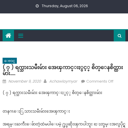
Skip
Thursday, August 06, 2026
to
content
ေဗဒင္
( ၇ ) ရက္သားသမီးမ်ား အေၾကာင္းႏွင့္ စိတ္ေနစိတ္ထား
မ်ား……
Posted
Author
on
November 9, 2020
Achawlaymyar
Comments Off
on
(
( ၇ ) ရက္သားသမီးမ်ား အေၾကာင္းႏွင့္ စိတ္ေနစိတ္ထားမ်ား
၇
)
ရ
တနဂၤေႏြ သားသမီးမ်ားအေၾကာင္း
က္
သား
အရမ္းႀကီးေခ်ာတဲ့ထဲမပါေပမဲ့ ႐ုပ္မဆိုးၾကပါဘူး ။ႏႈတ္ခမ္းအလွပိုင္ရွ
သ