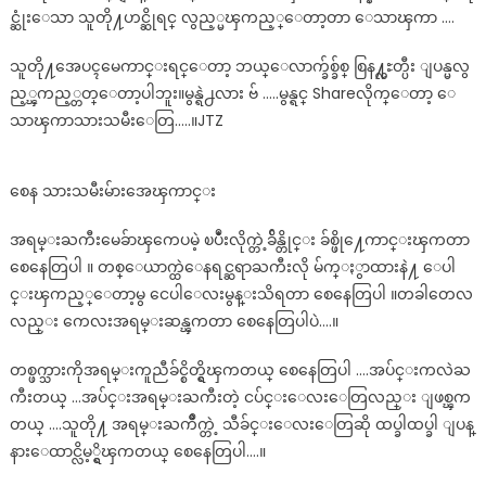
င္ဆုံးေသာ သူတို႔ဟင္ဆိုရင္ လွည့္မၾကည့္ေတာ့တာ ေသာၾကာ ….
သူတို႔အေပၚမေကာင္းရင္ေတာ့ ဘယ္ေလာက္ခ်စ္ခ်စ္ စြန႔္လႊတ္ပီး ျပန္မလွ
ည့္ၾကည့္တတ္ေတာ့ပါဘူး။မွန္ရဲ႕လား ဗ် …..မွန္ရင္ Shareလိုက္ေတာ့ ေ
သာၾကာသားသမီးေတြ…..။JTZ
စေန သားသမီးမ်ားအေၾကာင္း
အရမ္းႀကီးမေခ်ာၾကေပမဲ့ ၿပဳံးလိုက္တဲ့ခ်ိန္တိုင္း ခ်စ္ဖို႔ေကာင္းၾကတာ
စေနေတြပါ ။ တစ္ေယာက္ထဲေနရင္ဆရာႀကီးလို မ်က္ႏွာထားနဲ႔ ေပါ
င္းၾကည့္ေတာ့မွ ငေပါေလးမွန္းသိရတာ စေနေတြပါ ။တခါတေလ
လည္း ကေလးအရမ္းဆန္ၾကတာ စေနေတြပါပဲ….။
တစ္ဖက္သားကိုအရမ္းကူညီခ်င္စိတ္ရွိၾကတယ္ စေနေတြပါ ….အပ်င္းကလဲႀ
ကီးတယ္ …အပ်င္းအရမ္းႀကီးတဲ့ ငပ်င္းေလးေတြလည္း ျဖစ္ၾက
တယ္ ….သူတို႔ အရမ္းႀကိဳက္တဲ့ သီခ်င္းေလးေတြဆို ထပ္ခါထပ္ခါ ျပန္
နားေထာင္လိမ့္ရွိၾကတယ္ စေနေတြပါ….။