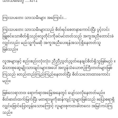
သားသမီးတွေ ……။JTZ
ကြာသပတေး သားသမီးများ အကြောင်း….
ကြာသပတေး သားသမီးများသည် စိတ်ရင်စေတနာကောင်းပြီး ပွင့်လင်း
ဖြူစင်သောစိတ်ရှိသည်။လူတိုင်းကိုခင်မင်တတ်သည် အကူအညီတောင်းခဲ
လျှင်လည်း မည်သူ့ကိုမဆို အကူအညီပေးရန်အသင့်ရှိနေတတ်သူ
ဖြစ်သည်။
လူအများနှင့် စည်းစည်းလုံးလုံး၊ ညီညီညွတ်ညွတ်နေချင်စိတ်ရှိသူဖြစ်မည် ။
မိသားစုဆွေမျိုးသားချင်းများအပေါ် အလွန်သံယောဇဉ်ကြီးတတ်များဖြစ်
ကြသည် ။တည်တည်ကြည်ကြည်နေတတ်ပြီး စိတ်သဘောထားကောင်း
မည်။
ဖြစ်လေရာဘဝ၊ ရောက်ရာအခြေအနေတွင် ပျော်သလိုနေတတ်မည်။
စိတ်ဓာတ်ထက်မြက်ပြီး မတရားမှုကိုဆန်ကျင့်သူများဖြစ်သည် ။ပြောစရာရှိ
လျှင်ဗြောင်ပြောလွန်းသောကြောင့် လူများစုကတခါတလေ အမြင်ကပ်ကြ
သည်။