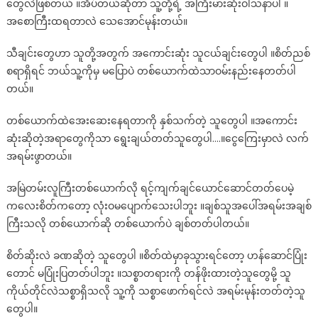
တွေလဲဖြစ်တယ် ။အိပ်တယ်ဆိုတာ သူ့တို့ရဲ့ အကြီးမားဆုံးဝါသနာပါ ။
အစောကြီးထရတာလဲ သေအောင်မုန်းတယ်။
သီချင်းတွေဟာ သူတို့အတွက် အကောင်းဆုံး သူငယ်ချင်းတွေပါ ။စိတ်ညစ်
စရာရှိရင် ဘယ်သူ့ကိုမှ မပြောပဲ တစ်ယောက်ထဲသာဝမ်းနည်းနေတတ်ပါ
တယ်။
တစ်ယောက်ထဲအေးဆေးနေရတာကို နှစ်သက်တဲ့ သူတွေပါ ။အကောင်း
ဆုံးဆိုတဲ့အရာတွေကိုသာ ရွေးချယ်တတ်သူတွေပါ….။ငွေကြေးမှာလဲ လက်
အရမ်းဖွာတယ်။
အမြဲတမ်းလူကြီးတစ်ယောက်လို ရင့်ကျက်ချင်ယောင်ဆောင်တတ်ပေမဲ့
ကလေးစိတ်ကတော့ လုံးဝမပျောက်သေးပါဘူး ။ချစ်သူအပေါ်အရမ်းအချစ်
ကြီးသလို တစ်ယောက်ဆို တစ်ယောက်ပဲ ချစ်တတ်ပါတယ်။
စိတ်ဆိုးလဲ ခဏဆိုတဲ့ သူတွေပါ ။စိတ်ထဲမှာခုသွားရင်တော့ ဟန်ဆောင်ပြုံး
တောင် မပြုံးပြတတ်ပါဘူး ။သစ္စာတရားကို တန်ဖိုးထားတဲ့သူတွေမို့ သူ
ကိုယ်တိုင်လဲသစ္စာရှိသလို သူ့ကို သစ္စာဖောက်ရင်လဲ အရမ်းမုန်းတတ်တဲ့သူ
တွေပါ။