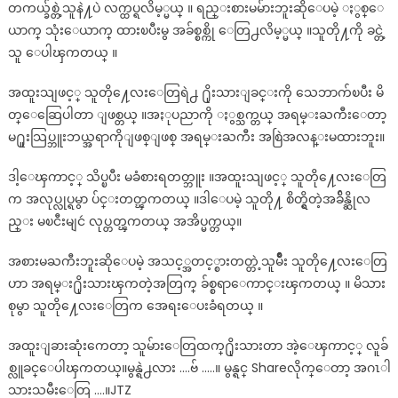
တကယ္ခ်စ္တဲ့သူနဲ႔ပဲ လက္ထပ္ရလိမ့္မယ္ ။ ရည္းစားမမ်ားဘူးဆိုေပမဲ့ ႏွစ္ေ
ယာက္ သုံးေယာက္ ထားၿပီးမွ အခ်စ္စစ္ကို ေတြ႕လိမ့္မယ္ ။သူတို႔ကို ခင္တဲ့
သူ ေပါၾကတယ္ ။
အထူးသျဖင့္ သူတို႔ေလးေတြရဲ႕ ႐ိုးသားျခင္းကို သေဘာက်ၿပီး မိ
တ္ေဆြေပါတာ ျဖစ္တယ္ ။အႏုပညာကို ႏွစ္သက္တယ္ အရမ္းႀကီးေတာ့
မ႐ူးသြပ္ဘူးဘယ္အရာကိုျဖစ္ျဖစ္ အရမ္းႀကီး အစြဲအလန္းမထားဘူး။
ဒါ့ေၾကာင့္ သိပ္ၿပီး မခံစားရတတ္ဘူး ။အထူးသျဖင့္ သူတို႔ေလးေတြ
က အလုပ္လုပ္ရမွာ ပ်င္းတတ္ၾကတယ္ ။ဒါေပမဲ့ သူတို႔ စိတ္ရွိတဲ့အခ်ိန္ဆိုလ
ည္း မၿငီးမျငဴ လုပ္တတ္ၾကတယ္ အအိပ္မက္တယ္။
အစားမႀကီးဘူးဆိုေပမဲ့ အသင့္အတင့္စားတတ္တဲ့သူမ်ိဳး သူတို႔ေလးေတြ
ဟာ အရမ္း႐ိုးသားၾကတဲ့အတြက္ ခ်စ္စရာေကာင္းၾကတယ္ ။ မိသား
စုမွာ သူတို႔ေလးေတြက အေရးေပးခံရတယ္ ။
အထူးျခားဆုံးကေတာ့ သူမ်ားေတြထက္႐ိုးသားတာ အဲ့ေၾကာင့္ လူခ်
စ္လူခင္ေပါၾကတယ္။မွန္ရဲ႕လား ….ဗ် …..။ မွန္ရင္ Shareလိုက္ေတာ့ အဂၤါ
သားသမီးေတြ ….။JTZ