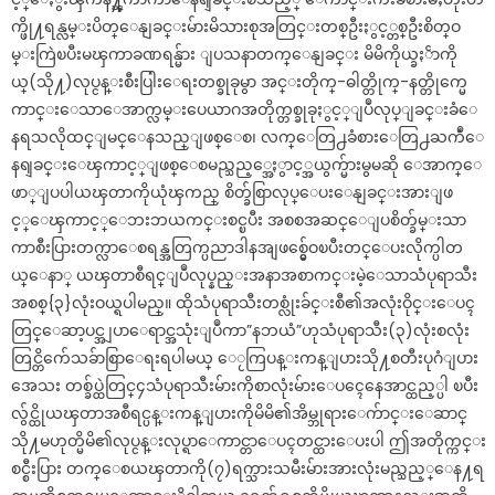
က္ဖို႔ရန္လမ္းပိတ္ေနျခင္းမ်ားမိသားစုအတြင္းတစ္ဦးႏွင့္တစ္ဦးစိတ္ဝ
မ္းကြဲၿပီးမၾကာခဏရန္မ်ား ျပသနာတက္ေနျခင္း မိမိကိုယ္ခႏၲာကို
ယ္(သို႔)လုပ္ငန္းစီးပြါးေရးတစ္ခုခုမွာ အင္းတိုက္-ဓါတ္တိုက္-နတ္တိုက္မေ
ကာင္းေသာေအာက္လမ္းပေယာဂအတိုက္တစ္ခုခုႏွင့္ျပဳလုပ္ျခင္းခံေ
နရသလိုထင္ျမင္ေနသည္ျဖစ္ေစ၊ လက္ေတြ႕ခံစားေတြ႕ႀကဳံေ
နရျခင္းေၾကာင့္ျဖစ္ေစမည္သည့္အေႏွာင့္အယွက္မ်ားမွမဆို ေအာက္ေ
ဖာ္ျပပါယၾတာကိုယုံၾကည္ စိတ္ခ်စြာလုပ္ေပးေနျခင္းအားျဖ
င့္ေၾကာင့္ေဘးဘယကင္းစင္ၿပီး အစစအဆင္ေျပစိတ္ခ်မ္းသာ
ကာစီးပြားတက္လာေစရန္အတြက္ပညာဒါနအျဖစ္မွ်ေဝၿပီးတင္ေပးလိုက္ပါတ
ယ္ေနာ္ ယၾတာစီရင္ျပဳလုပ္နည္းအနာအစာကင္းမဲ့ေသာသံပုရာသီး
အစစ္{၃}လုံးဝယ္ရပါမည္။ ထိုသံပုရာသီးတစ္လုံးခ်င္းစီ၏အလုံးဝိုင္းေပၚ
တြင္ေဆာ့ပင္အျပာေရာင္အသုံးျပဳကာ”နဘယံ”ဟုသံပုရာသီး(၃)လုံးစလုံး
တြင္တိက်ေသခ်ာစြာေရးရပါမယ္ ေႂကြပန္းကန္ျပားသို႔စတီးပုဂံျပား
အေသး တစ္ခ်ပ္ထဲတြင္၄သံပုရာသီးမ်ားကိုစာလုံးမ်ားေပၚေနေအာင္ထည့္ပါ ၿပီး
လွ်င္ထိုယၾတာအစီရင္ပန္းကန္ျပားကိုမိမိ၏အိမ္ဘုရားေက်ာင္းေဆာင္
သို႔မဟုတ္မိမိ၏လုပ္ငန္းလုပ္ရာေကာင္တာေပၚတင္ထားေပးပါ ဤအတိုက္ကင္း
စင္စီးပြား တက္ေစယၾတာကို(၇)ရက္သားသမီးမ်ားအားလုံးမည္သည့္ေန႔ရ