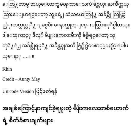
ေတြ႔တာမွ ဘယ္ေလာက္မွမၾကာေသးပဲ ခ်စ္တယ္၊ ႀကိဳက္တယ္
သြားေျပာရင္ေတာ့ သူမရဲ႕ သံသယေတြနဲ႔ အခ်စ္ကို လြယ္လြ
ယ္သံုးတတ္တယ္လုိ႔ ျမင္ၿပီး ေနာက္ဆုတ္ျငင္းပယ္သြားႏုိင္ပါတယ္။
ဒါေၾကာင့္ ဒီလုိ မိန္းကေလးမ်ိဳးကို ခ်စ္မိရင္ေတာ့ သူ
တုိ႔ရဲ႕ အခ်စ္ကိုရဖုိ႔ အခ်ိန္တစ္ခုအထိ ဇြဲ႐ွိ႐ွိေစာင့္ႏိုင္ ရပါမ
ယ္ေနာ္ ….။ ။
Khin
Credit – Aunty May
Unicode Version ဖြင့်ဖတ်ရန်
အချစ်ကြောင့်နာကျင်ခဲ့ရဖူးတဲ့ မိန်းကလေးတစ်ယောက်
ရဲ့ စိတ်ခံစားချက်များ