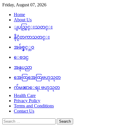
Skip
Friday, August 07, 2026
to
Home
content
About Us
ျပည္တြင္းသတင္း
နိုင္ငံတကာသတင္း
အခ်စ္နွင့္ဘဝ
ေဗဒင္
အနုပညာ
အေထြအေထြဗဟုသုတ
က်မၼာေရး ဗဟုသုတ
Health Care
Privacy Policy
Terms and Conditions
Contact Us
Search
for: