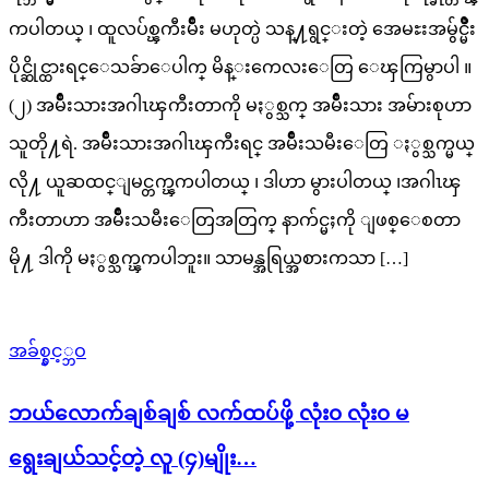
ကပါတယ္ ၊ ထူလပ်စ္ၾကီးမ်ိဳး မဟုတ္ပဲ သန္႔ရွင္းတဲ့ အေမႊးအမ်ွင္မ်ိဳး
ပိုင္ဆိုင္ထားရင္ေသခ်ာေပါက္ မိန္းကေလးေတြ ေၾကြမွာပါ ။
(၂) အမ်ိဳးသားအဂါၤၾကီးတာကို မႏွစ္သက္ အမ်ိဳးသား အမ်ားစုဟာ
သူတို႔ရဲ. အမ်ိဳးသားအဂါၤၾကီးရင္ အမ်ိဳးသမီးေတြ ႏွစ္သက္မယ္
လို႔ ယူဆထင္ျမင္တက္ၾကပါတယ္ ၊ ဒါဟာ မွားပါတယ္ ၊အဂါၤၾ
ကီးတာဟာ အမ်ိဳးသမီးေတြအတြက္ နာက်င္မႈကို ျဖစ္ေစတာ
မို႔ ဒါကို မႏွစ္သက္ၾကပါဘူး။ သာမန္အရြယ္အစားကသာ […]
အခ်စ္နွင့္ဘဝ
ဘယ်လောက်ချစ်ချစ် လက်ထပ်ဖို့ လုံး၀ လုံး၀ မ
ရွေးချယ်သင့်တဲ့ လူ (၄)မျိုး…