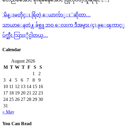
Post
`မိန္းမတိုင္း ရြံတဲ့ ေယာက်ာ္း´´ဆိုတာ…
navigation
သာယာေနတဲ႔ ခ်စ္သူ ဘဝ ေလးက ဒီအမွား (၄) ခုေၾကာင့္
ပ်က္ဆီး သြားႏိုင္ပါတယ္…
Calendar
August 2026
M
T
W
T
F
S
S
1
2
3
4
5
6
7
8
9
10
11
12
13
14
15
16
17
18
19
20
21
22
23
24
25
26
27
28
29
30
31
« May
You Can Read