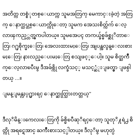
အတိတ္က တစ္စံုတစ္ေယာက္က သူမအတြက္ မေကာင္းခဲ့တဲ့ အတြ
က္ ေနာက္ထပ္တစ္ေယာက္ကိုေတာ့ သူမက အေသးစိတ္က်က် ေလ့
လာၾကည့္တတ္ၾကပါတယ္။ သူမအေပၚ တကယ္ခ်စ္မခ်စ္ဆုိတာေ
တြ၊ ဂ႐ုစိုက္မႈေတြ၊ အေလးထားမႈေတြ၊ အျပန္အလွန္ေလးစား
မႈေတြ၊ နားလည္ေပးမႈေတြ စသျဖင့္ေပါ့။ သူမ စိတ္ႀကိဳ
က္ေလ့လာၿပီးမွ ဒီအခ်စ္ကို လက္ခံသင့္ မသင့္ဆံုးျဖတ္မွာ ျဖစ္ပါ
တယ္ …။
ျမန္ျမန္လႈပ္႐ွားရင္ ေနာက္ဆုတ္သြားတတ္တယ္”
ဒီလုိမိန္းကေလးေတြကို ခ်စ္မိၿပီဆုိရင္ေတာ့ သူတုိ႔ရဲ႕ စိ
တ္ကို အရင္ရေအာင္ ႀကိဳးစားသင့္ပါတယ္။ ဒီလုိမွ မဟုတ္ပဲ