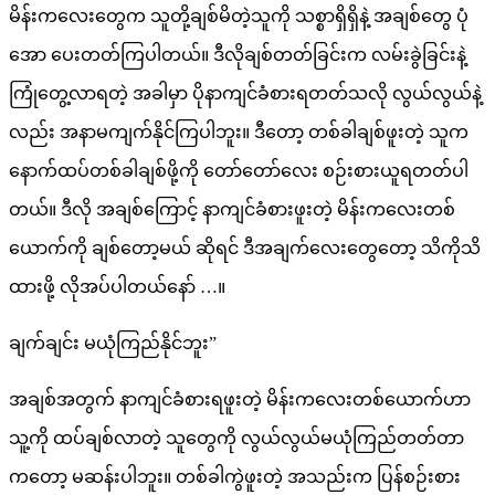
မိန်းကလေးတွေက သူတို့ချစ်မိတဲ့သူကို သစ္စာရှိရှိနဲ့ အချစ်တွေ ပုံ
အော ပေးတတ်ကြပါတယ်။ ဒီလိုချစ်တတ်ခြင်းက လမ်းခွဲခြင်းနဲ့
ကြုံတွေ့လာရတဲ့ အခါမှာ ပိုနာကျင်ခံစားရတတ်သလို လွယ်လွယ်နဲ့
လည်း အနာမကျက်နိုင်ကြပါဘူး။ ဒီတော့ တစ်ခါချစ်ဖူးတဲ့ သူက
နောက်ထပ်တစ်ခါချစ်ဖို့ကို တော်တော်လေး စဉ်းစားယူရတတ်ပါ
တယ်။ ဒီလို အချစ်ကြောင့် နာကျင်ခံစားဖူးတဲ့ မိန်းကလေးတစ်
ယောက်ကို ချစ်တော့မယ် ဆိုရင် ဒီအချက်လေးတွေတော့ သိကိုသိ
ထားဖို့ လိုအပ်ပါတယ်နော် …။
ချက်ချင်း မယုံကြည်နိုင်ဘူး”
အချစ်အတွက် နာကျင်ခံစားရဖူးတဲ့ မိန်းကလေးတစ်ယောက်ဟာ
သူ့ကို ထပ်ချစ်လာတဲ့ သူတွေကို လွယ်လွယ်မယုံကြည်တတ်တာ
ကတော့ မဆန်းပါဘူး။ တစ်ခါကွဲဖူးတဲ့ အသည်းက ပြန်စဉ်းစား