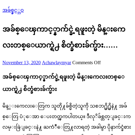
အခ်စ္နွင့္ဘဝ
အခ်စ္ေၾကာင့္နာက်င္ခဲ့ရဖူးတဲ့ မိန္းကေ
လးတစ္ေယာက္ရဲ႕ စိတ္ခံစားခ်က္မ်ား……
Posted
Author
on
November 13, 2020
Achawlaymyar
Comments Off
on
အ
အခ်စ္ေၾကာင့္နာက်င္ခဲ့ရဖူးတဲ့ မိန္းကေလးတစ္ေ
ခ်
ယာက္ရဲ႕ စိတ္ခံစားခ်က္မ်ား
စ္ေၾ
ကာ
မိန္္းကေလးေတြက သူတို႔ခ်စ္မိတဲ့သူကို သစၥာ႐ွိ႐ွိနဲ႔ အခ်
င့္
စ္ေတြ ပံုေအာ ေပးတတ္ၾကပါတယ္။ ဒီလုိခ်စ္တတ္ျခင္းက
နာ
လမ္းခြဲျခင္းနဲ႔ ႀကံဳေတြ႔လာရတဲ့ အခါမွာ ပိုနာက်င္ခံစား
က်