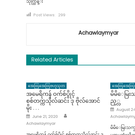
သိုက္ထြန္း
Post Views:
299
Achawlaymyar
Related Articles
အေထြအေထြဗဟုသုတ
အေထြအေထြ
အမေရိကန် ဝက်စ်ပွိုင့်
မိမိေမြးသ
စစ်တက္ကသိုလ်ဆင်း ဒု ဗိုလ်အောင်
ည့္လ
မိုး . . .
Posted
August 24
on
Author
Posted
June 21, 2020
Achawlaymy
on
Achawlaymyar
မိမိေမြးသကၠ
အမေရိကန် ဝက်စ်ပွိုင့် စစ်တက္ကသိုလ်ဆင်း ဒု