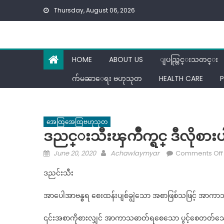
Skip
Thursday, August 06, 2026
to
content
HOME
ABOUT US
ျပည္တြင္းသတင္း
က်မၼာေရး ဗဟုသုတ
HEALTH CARE
P
အေထြအေထြဗဟုသုတ
ဒညင္းသီးၾကိဳက္ရင္ ဒီလိုစားပ
Posted
Author
June 20, 2020
Achawlaymyar
Comments Off
on
ဒညင်းသီး
အာပေါအာဗန္ဓရ စေးထန်းပျစ်ချွဲသော အစာဖြစ်သဖြင့် အာကာ
၎င်းအစာကိုစားလျှင် အာကာသဓာတ်ရစေသော ပွင့်စေတတ်သော