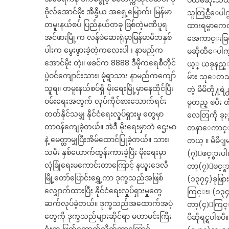
ပထမဆုံးသိထာ
ဗိုလ်အောင်မိုး အိန္ဒိယ အရှေ့မြောက်၊ မြန်မာ
သူတြင္ထီေပါက
တမူးနယ်စပ် ပြည်နယ်တခု ဖြစ်တဲ့မဏိပူရ
ထားရမွာကေတ
အင်ဖားမြို့က လန်ဖဲဆေးရုံမှာမြန်မာမိဘနှစ်
အေကာင္းခြင္
ပါးက မွေးဖွားခဲ့တဲ့ကလေးပါ ၊ နာမည်က
မဆိုထီေပါက္
အောင်မိုး တဲ့။ ဖခင်က 8888 ဒီမိုကရေစီတိုင်
ယ့္ ယခုနည္
ပွဲဝင်ကျောင်းသား၊ မုံရွာသား နာမည်ကကျော်
မ်ား သုေတသ
သူရ။ တမူးနယ်စပ်ရှိ မိုးရေးမြို့မှာနေထိုင်ပြီး
တဲ့ မိမိတို႔
ဝမ်းရေးအတွက် လုပ်ကိုင်စားသောက်ရင်း
မူတည္ ၿပီး ထ
တတ်နိုင်သမျှ နိုင်ငံရေးလှုပ်ရှားမှု တွေမှာ
လေတြကို ခုႏ
တာဝန်ကျေခဲ့တယ်။ အဲဒီ မိုးရေးမှာဘဲ ဌေးမာ
တနာေကာင္းျ
နဲ့ မေတ္တာမျှပြီးအိမ်ထောင်ပြုခဲ့တယ်။ သား၊
တယ္ ။ မိမိျ
သမီး နှစ်ယောက်ထွန်းကားခဲ့ပြီး မိုးရေးမှာ
(၇)ျဖင့္စားပ
လုံခြုံရေးမကောင်းတာကြောင့် နယူးဒေလီ
တာ့(၇)ျဖင့္
မြို့တော်ပြောင်းရွှေ့ကာ ဒုက္ခသည်အဖြစ်
(၁၃၇၄)ခုဖြာ
လျှောက်ထားပြီး နိုင်ငံရေးလှုပ်ရှားမှုတွေ
ကြင္း၊ (၁၃၄၁
ဆက်လုပ်ခဲ့တယ်။ ဒုက္ခသည်အထောက်အပံ့
တာ့(၄)ႂကြင္
တွေကို ဒုက္ခသည်များဆိုင်ရာ မဟာမင်းကြီး
ပီဆိုရင္ရပါ