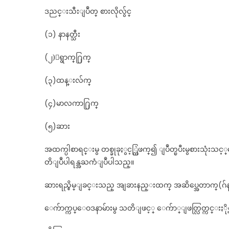
ဒညင္းသီးျပဳတ္ စားလိုလွ်င္
(၁) နာနတ္သီး
(၂)ေရွာက္႐ြက္
(၃)ထန္းလ်က္
(၄)မာလကာ႐ြက္
(၅)ဆား
အထက္ပါစာရင္းမွ တစ္ခုခုႏွင့္တြဲဖက္၍ ျပဳတ္ၿပီးမွစားသုံ
တိျပဳပါရန္အႀကံျပဳပါသည္။
ဆားရည္စိမ္ျခင္းသည္ အျခားနည္းထက္ အဆိပ္အေတာက္(ဂ်န
ေက်ာက္ကပ္ေဝဒနာမ်ားမွ သတိျဖင့္ ေက်ာ္ျဖတ္လြတ္ကင္းႏိ