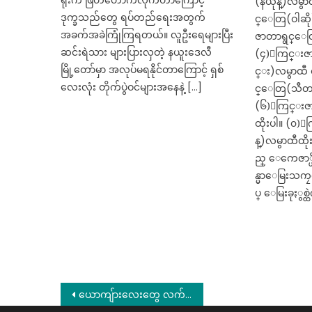
ရုံးက ဖြတ်တောက်လိုက်တာကြောင့်
(နယုန္)လမွာ
ဒုက္ခသည်တွေ ရပ်တည်ရေးအတွက်
င္ေတြ(ဝါဆို
အခက်အခဲကြုံကြရတယ်။ လူဦးရေများပြီး
ဇာတာရွင္ေတြ
ဆင်းရဲသား များပြားလှတဲ့ နယူးဒေလီ
(၄)ႂကြင္းဇ
မြို့တော်မှာ အလုပ်မရနိုင်တာကြောင့် ရှစ်
င္း)လမွာထီ 
လေးလုံး တိုက်ပွဲဝင်များအနေနဲ့ […]
င္ေတြ(သီတင
(၆)ႂကြင္းဇ
ထိုးပါ။ (၀
န္)လမွာထီထို
ည္ ေကေဇာ္
န္မာေမြးသကၠရ
ပ္ ေမြးခုႏွစ္
Post
ယောကျ်ားလေးတွေ လက်မလွှတ်နိုင်တဲ့ မိန်းကလေးဆိုတာ