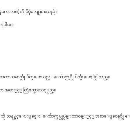
ောလစ်)ကို ပိုမိုလျော့စေသည်။
်ကြပါစေ။
သဓာတ္ကို ပ်က္ေစသည္။ ေက်ာက္ကပ္ကို ပ်က္စီးေစႏိုင္ပါသည္။
စာႏွင့္ တြဲဖက္စားသင့္သည္။
ၤါမ်ားကို သန႔္စင္ေပးျခင္း၊ ေက်ာက္ကပ္လုပ္ငန္းတာဝန္ႏွင့္ အစာေျခစနစ္ကို ေ