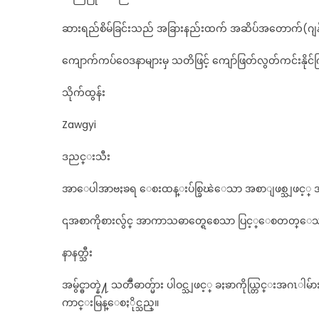
ဆားရည်စိမ်ခြင်းသည် အခြားနည်းထက် အဆိပ်အတောက်(ဂျန်က
ကျောက်ကပ်ဝေဒနာများမှ သတိဖြင့် ကျော်ဖြတ်လွတ်ကင်းနိုင
သိုက်ထွန်း
Zawgyi
ဒညင္းသီး
အာေပါအာဗႏၶရ ေစးထန္းပ်စ္ခြၽဲေသာ အစာျဖစ္သျဖင့္ အာကာ
၎အစာကိုစားလွ်င္ အာကာသဓာတ္ရေစေသာ ပြင့္ေစတတ္ေသာ အ
နာနတ္သီး
အမွ်င္ဓာတ္နဲ႔ သတၱဳဓာတ္မ်ား ပါဝင္သျဖင့္ ခႏၶာကိုယ္တြင္းအဂ
ကာင္းမြန္ေစႏိုင္သည္။