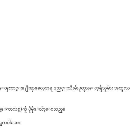
းသင့္ေၾကာင္း။ ႐ိုးရာဓေလ့အရ ဒညင္းသီးမီးဖုတ္စားေလ့ရွိသူမ်ား အထူးသ
္ေကာလစ္)ကို ပိုမိုေလ်ာ့ေစသည္။
ုင္ၾကပါေစ။