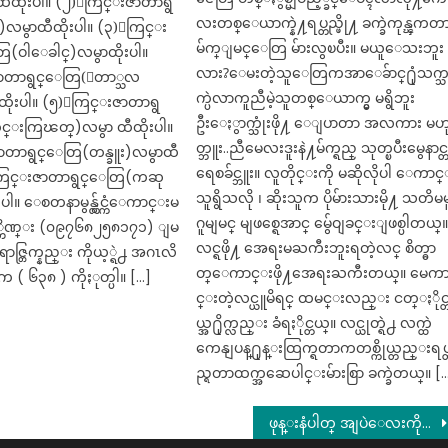
ထီထိုးပါ။ (၂)ႂကြင္းဇာတာရွ
လးတစ္ေယာက္နဲ႔ရပ္တည္ဖို႔ ခက္ခဲကုန္ၾကတ
)လမွာထီထိုးပါ။ (၃)ႂကြင္း
မ်က္ျမင္ေတြ မ်ားလွၿပီး။ မယူေသးဘူး
(ဝါေခါင္)လမွာထိုးပါ။
လား?ေမးတဲ့သူေတြကအာေခ်ာင္႐ုံသက္
ာတာရွင္ေတြ(ေတာ္သလ
က္ပဲလာကူညီမဲ့သူတစ္ေယာက္မွ မရွိဘူး
ထိုးပါ။ (၅)ႂကြင္းဇာတာရွ
ဦးေႏွာက္သုံးဖို႔ ေျပာတာ အလကား မဟ
္းကြၽတ္)လမွာ ထီထိုးပါ။
တ္ဘူး..ညီမေလးဒူးနဲ႔မ်က္ရည္ သုတ္ၿပီးမွေနာင္
ာတာရွင္ေတြ(တန္ခူး)လမွာထီ
ရေစခ်င္ဘူး။ လူတိုင္းကို မဆိုလိုပါ ေကာင
)ႂကြင္းဇာတာရွင္ေတြ(ကဆု
သူရွိသလို ၊ ဆိုးသူက ပိုမ်ားသားမို႔ သတိမမ
းပါ။ ေစတနာမွန္လွ်င္ကံေကာင္းမ
ဂူမျမင္ မျဖစ္ရေအာင္ မွ်ေဝျခင္းျဖစ္ပါတယ္
ဟိဏ္း (၀၉၇၆၈၂၅၈၁၇၁) ျမ
လင္ရဖို႔ အေရးမႀကီးဘူးရတဲ့လင္ စိတ္ဓာ
ာဇ္တြက္နည္း ကိုယ့္ရဲ႕ အဂၤလိ
တ္ေကာင္းဖို႔အေရးႀကီးတယ္။ မေက
ထဲက ( ၆၃၈ ) ကိုႏုတ္ပါ။ […]
င္းတဲ့လင္ယူမိရင္ ထမင္းလည္း ငတ္ႏိုင္
ယ္အ႐ိုက္လည္း ခံရႏိုင္တယ္။ လင္ယုတ္ရဲ႕ လက္ထဲ
ကေနျပန္႐ုန္းထြက္ရတာကတစ္ကိုယ္တည္းရပ္
ည္ရတာထက္အဆေပါင္းမ်ားစြာ ခက္ခဲတယ္။ [
ဖုန္းနံပါတ္ အျပဲေလးကိုင္ၿပီး အေမဆီ ဖုန္းဆက္ခ်င္လို႔ပါဆိုတဲ့ ကိုရင္ေလး . . .