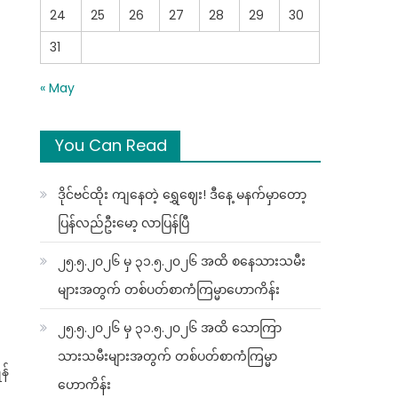
24
25
26
27
28
29
30
31
« May
You Can Read
ဒိုင်ဗင်ထိုး ကျနေတဲ့ ရွှေဈေး! ဒီနေ့ မနက်မှာတော့
ပြန်လည်ဦးမော့ လာပြန်ပြီ
၂၅.၅.၂၀၂၆ မှ ၃၁.၅.၂၀၂၆ အထိ စနေသားသမီး
များအတွက် တစ်ပတ်စာကံကြမ္မာဟောကိန်း
၂၅.၅.၂၀၂၆ မှ ၃၁.၅.၂၀၂၆ အထိ သောကြာ
သားသမီးများအတွက် တစ်ပတ်စာကံကြမ္မာ
န်
ဟောကိန်း