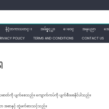
နိုင္ငံတကာသတင္း
အခ်စ္နွင့္ဘဝ
ေဗဒင္
အနုပညာ
အေ
RIVACY POLICY
TERMS AND CONDITIONS
CONTACT US
ါ
on
ဒ
ည
င္း
သဓာတ်ကို ပျက်စေသည်။ ကျောက်ကပ်ကို ပျက်စီးစေနိုင်ပါသည်။
သီး
ၾ
 အစာနှင့် တွဲဖက်စားသင့်သည်။
ကိဳ