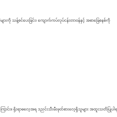
က္
ရင္
ဒီ
္ဂါများကို သန့်စင်ပေးခြင်း၊ ကျောက်ကပ်လုပ်ငန်းတာဝန်နှင့် အစာခြေစနစ်ကို
လို
စား
ပါ
့်ကြောင်း။ ရိုးရာဓလေ့အရ ဒညင်းသီးမီးဖုတ်စားလေ့ရှိသူများ အထူးသတိပြုပါရ