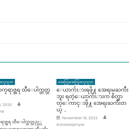
ဗဟုသုတ
အေထြအေထြဗဟုသုတ
ကၠရာဇ္အရ ထီေပါက္တတ္သ
ေယာက်ၤားရဖို႔ အေရးမႀကီး
ဘူး ရတဲ့ေယာက်ၤားက စိတ္ဓာ
တ္ေကာင္းဖို႔ အေရးႀကီးတ
Author
, 2020
ယ္ …
ar
Author
Posted
November 16, 2022
on
ရာဇ္အရ ထီေပါက္တတ္သည့္လ
Achawlaymyar