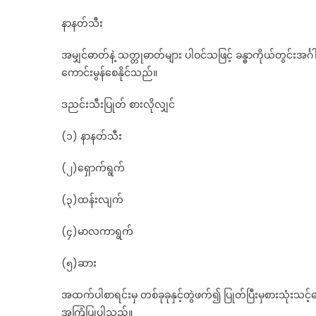
နာနတ်သီး
အမျှင်ဓာတ်နဲ့ သတ္တုဓာတ်များ ပါဝင်သဖြင့် ခန္ဓာကိုယ်တွင်းအင်
ကောင်းမွန်စေနိုင်သည်။
ဒညင်းသီးပြုတ် စားလိုလျှင်
(၁) နာနတ်သီး
(၂)ရှောက်ရွက်
(၃)ထန်းလျက်
(၄)မာလကာရွက်
(၅)ဆား
အထက်ပါစာရင်းမှ တစ်ခုခုနှင့်တွဲဖက်၍ ပြုတ်ပြီးမှစားသုံးသင
အကြံပြုပါသည်။