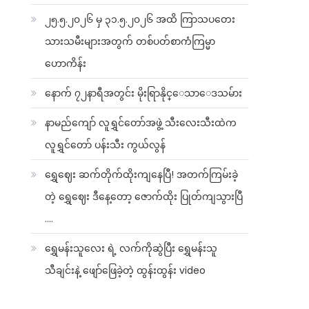
၂၅.၅.၂၀၂၆ မှ ၃၁.၅.၂၀၂၆ အထိ ကြာသပတေး
သားသမီးများအတွက် တစ်ပတ်စာကံကြမ္မာ
ဟောကိန်း
နောက် ၇၂နာရီအတွင်း မိုးရြာနိုင္ေသာေဒသမ်ား
နာမည်ကျော် လူရွှင်တော်အဖွဲ့ သီးလေးသီးထဲက
လူရွှင်တော် ပန်းသီး ကွယ်လွန်
ရွှေဈေး ဆက်တိုက်ထိုးကျနေပြီ! အတက်ကြမ်းခဲ့
တဲ့ ရွှေဈေး ဒီနေ့တော့ ဇောက်ထိုး ပြုတ်ကျသွားပြီ
….
ရွှေမန်းသူလေး ရဲ့ လက်ကိုဆွဲပြီး ရွှေမန်းသူ
သီချင်းနဲ့ ဖျော်ဖြေခဲ့တဲ့ ထွန်းထွန်း video