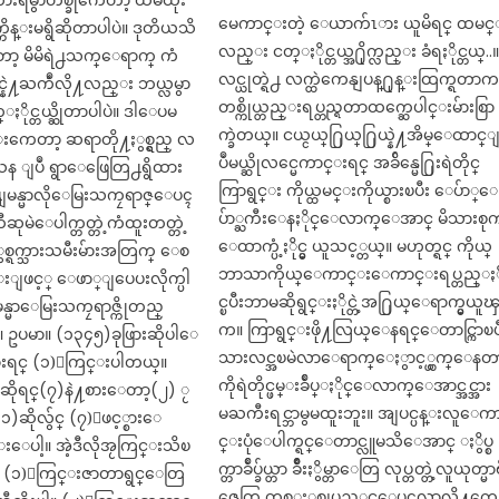
းရမွာတစ္ခုကေတာ့ ထီမထိုး
မေကာင္းတဲ့ ေယာက်ၤား ယူမိရင္ ထမင
္ကိန္းမရွိဆိုတာပါပဲ။ ဒုတိယသိ
လည္း ငတ္ႏိုင္တယ္အ႐ိုက္လည္း ခံရႏိုင္တယ္..
ာ့ မိမိရဲ႕သက္ေရာက္ ကံ
လင္ယုတ္ရဲ႕ လက္ထဲကေနျပန္႐ုန္းထြက္ရတာ
နဲ႔ႀကဳံလို႔လည္း ဘယ္လမွာ
တစ္ကိုယ္တည္းရပ္တည္ရတာထက္ဆေပါင္းမ်ားစြာ
ႏိုင္တယ္ဆိုတာပါပဲ။ ဒါေပမ
က္ခဲတယ္။ ငယ္ငယ္႐ြယ္႐ြယ္နဲ႔အိမ္ေထာင္
းကေတာ့ ဆရာတို႔ႏွစ္ရွည္ လ
ပဳမယ္ဆိုလင္မေကာင္းရင္ အခ်ိန္မေ႐ြးရဲတိုင္
န ျပဳ ရွာေဖြေတြ႕ရွိထား
ကြာရွင္း ကိုယ္ထမင္းကိုယ္စားၿပီး ေပ်ာ္ေ
ရဲ႕ျမန္မာလိုေမြးသကၠရာဇ္ေပၚ
ပ်ာ္ႀကီးေနႏိုင္ေလာက္ေအာင္ မိသားစု
ီဆုမဲေပါက္တတ္တဲ့ကံထူးတတ္တဲ့
ေထာက္ပံ့ႏိုင္မွ ယူသင့္တယ္။ မဟုတ္ရင္ ကိုယ္
ွစ္ရက္သားသမီးမ်ားအတြက္ ေစ
ဘာသာကိုယ္ေကာင္းေကာင္းရပ္တည္ႏိ
ဖင့္ ေဖာ္ျပေပးလိုက္ပါ
င္ၿပီးဘာမဆိုရွင္းႏိုင္တဲ့အ႐ြယ္ေရာက္မွယူ
မန္မာေမြးသကၠရာဇ္ကိုတည္
က။ ကြာရွင္းဖို႔လြယ္ေနရင္ေတာင္ကြာၿပ
ါ။ ဥပမာ။ (၁၃၄၅)ခုဖြားဆိုပါေ
သားလင္အၿမဲလာေရာက္ေႏွာင့္ယွက္ေနတ
စားရင္ (၁)ႂကြင္းပါတယ္။
ကိုရဲတိုင္ဖမ္းခ်ဳပ္ႏိုင္ေလာက္ေအာင္အင္အား
းဆိုရင္(၇)နဲ႔စားေတာ့(၂) ႂ
မႀကီးရင္ဘာမွမထူးဘူး။ အျပင္ပန္းလူေက
)ဆိုလွ်င္ (၇)ျဖင့္စားေ
င္းပုံေပါက္ရင္ေတာင္လူမသိေအာင္ ႏွိပ္စ
းေပါ့။ အဲ့ဒီလိုအႂကြင္းသိၿ
က္တာခ်ဳပ္ခ်ယ္တာ ခ်ိဳးႏွိမ္တာေတြ လုပ္တတ္တဲ့လူယုတ္မာ
ၿပီ။ (၁)ႂကြင္းဇာတာရွင္ေတြ
ဇေတြ တစ္ႏွစ္မျပည့္ခင္ေပၚလာလို႔ကေ