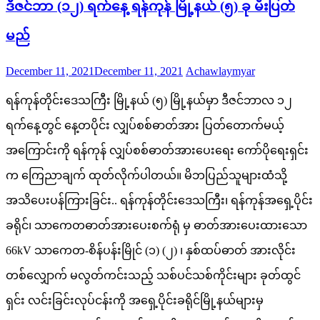
ဒီဇင်ဘာ (၁၂) ရက်နေ့ ရန်ကုန် မြို့နယ် (၅) ခု မီးပြတ်
မည်
Posted
Author
December 11, 2021
December 11, 2021
Achawlaymyar
on
ရန်ကုန်တိုင်းဒေသကြီး မြို့နယ် (၅) မြို့နယ်မှာ ဒီဇင်ဘာလ ၁၂
ရက်နေ့တွင် နေ့တပိုင်း လျှပ်စစ်ဓာတ်အား ပြတ်တောက်မယ့်
အကြောင်းကို ရန်ကုန် လျှပ်စစ်ဓာတ်အားပေးရေး ကော်ပိုရေးရှင်း
က ကြေညာချက် ထုတ်လိုက်ပါတယ်။ မိဘပြည်သူများထံသို့
အသိပေးပန်ကြားခြင်း.. ရန်ကုန်တိုင်းဒေသကြီး၊ ရန်ကုန်အရှေ့ပိုင်း
ခရိုင်၊ သာကေတဓာတ်အားပေးစက်ရုံ မှ ဓာတ်အားပေးထားသော
66kV သာကေတ-စိန်ပန်းမြိုင် (၁) (၂) ၊ နှစ်ထပ်ဓာတ် အားလိုင်း
တစ်လျှောက် မလွတ်ကင်းသည့် သစ်ပင်သစ်ကိုင်းများ ခုတ်ထွင်
ရှင်း လင်းခြင်းလုပ်ငန်းကို အရှေ့ပိုင်းခရိုင်မြို့နယ်များမှ