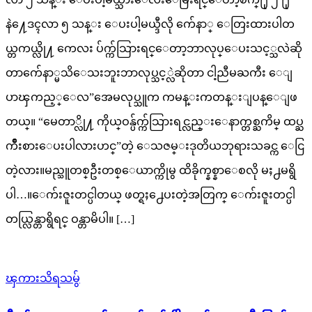
နဲ႔ေဒၚလာ ၅ သန္း ေပးပါ့မယ္ဒီလို က်ေနာ္ ေတြးထားပါတ
ယ္တကယ္လို႔ ကေလး ပ်က္က်သြားရင္ေတာ့ဘာလုပ္ေပးသင့္သလဲဆို
တာက်ေနာ္မသိေသးဘူးဘာလုပ္သင့္လဲဆိုတာ ငါ့ညီမႀကီး ေျ
ပာၾကည့္ေလ”အေမလုပ္သူက ကမန္းကတန္းျပန္ေျဖ
တယ္။ “မေတာ္လို႔ ကိုယ္ဝန္ပ်က္က်သြားရင္လည္းေနာက္တစ္ႀကိမ္ ထပ္ႀ
ကိဳးစားေပးပါလားဟင္”တဲ့ ေသဇမ္းဒုတိယဘုရားသခင္က ေငြ
တဲ့လား။မည္သူတစ္ဦးတစ္ေယာက္ကိုမွ ထိခိုက္နစ္နာေစလို မႈ႕မရွိ
ပါ…။ေက်းဇူးတင္ပါတယ္ ဖတ္ရႈ႕ေပးတဲ့အတြက္ ေက်းဇူးတင္ပါ
တယ္လြန္တာရွိရင္ ဝန္တာမိပါ။ […]
ၾကားသိရသမွ်