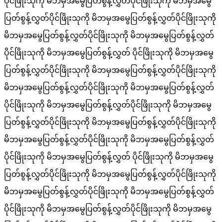
ပိုင်ဖြိုးသုကို မိဘမှအမွေပြတ်စွန့်လွှတ်ပိုင်ဖြိုးသုကို မိဘမှအမွေ
ပြတ်စွန့်လွှတ်ပိုင်ဖြိုးသုကို မိဘမှအမွေပြတ်စွန့်လွှတ်ပိုင်ဖြိုးသုကို
မိဘမှအမွေပြတ်စွန့်လွှတ်ပိုင်ဖြိုးသုကို မိဘမှအမွေပြတ်စွန့်လွှတ်
ပိုင်ဖြိုးသုကို မိဘမှအမွေပြတ်စွန့်လွှတ် ပိုင်ဖြိုးသုကို မိဘမှအမွေ
ပြတ်စွန့်လွှတ်ပိုင်ဖြိုးသုကို မိဘမှအမွေပြတ်စွန့်လွှတ်ပိုင်ဖြိုးသုကို
မိဘမှအမွေပြတ်စွန့်လွှတ်ပိုင်ဖြိုးသုကို မိဘမှအမွေပြတ်စွန့်လွှတ်
ပိုင်ဖြိုးသုကို မိဘမှအမွေပြတ်စွန့်လွှတ်ပိုင်ဖြိုးသုကို မိဘမှအမွေ
ပြတ်စွန့်လွှတ်ပိုင်ဖြိုးသုကို မိဘမှအမွေပြတ်စွန့်လွှတ်ပိုင်ဖြိုးသုကို
မိဘမှအမွေပြတ်စွန့်လွှတ်ပိုင်ဖြိုးသုကို မိဘမှအမွေပြတ်စွန့်လွှတ်
ပိုင်ဖြိုးသုကို မိဘမှအမွေပြတ်စွန့်လွှတ် ပိုင်ဖြိုးသုကို မိဘမှအမွေ
ပြတ်စွန့်လွှတ်ပိုင်ဖြိုးသုကို မိဘမှအမွေပြတ်စွန့်လွှတ်ပိုင်ဖြိုးသုကို
မိဘမှအမွေပြတ်စွန့်လွှတ်ပိုင်ဖြိုးသုကို မိဘမှအမွေပြတ်စွန့်လွှတ်
ပိုင်ဖြိုးသုကို မိဘမှအမွေပြတ်စွန့်လွှတ်ပိုင်ဖြိုးသုကို မိဘမှအမွေ