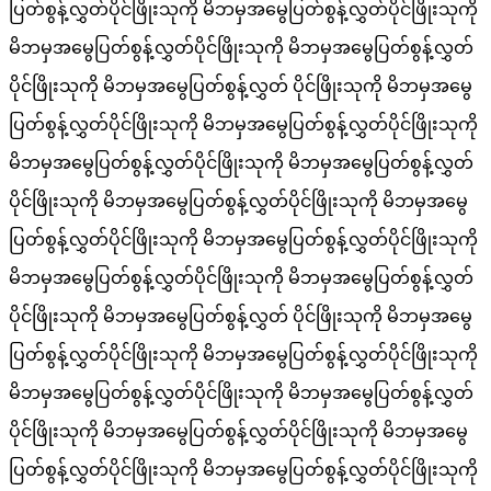
ပြတ်စွန့်လွှတ်ပိုင်ဖြိုးသုကို မိဘမှအမွေပြတ်စွန့်လွှတ်ပိုင်ဖြိုးသုကို
မိဘမှအမွေပြတ်စွန့်လွှတ်ပိုင်ဖြိုးသုကို မိဘမှအမွေပြတ်စွန့်လွှတ်
ပိုင်ဖြိုးသုကို မိဘမှအမွေပြတ်စွန့်လွှတ် ပိုင်ဖြိုးသုကို မိဘမှအမွေ
ပြတ်စွန့်လွှတ်ပိုင်ဖြိုးသုကို မိဘမှအမွေပြတ်စွန့်လွှတ်ပိုင်ဖြိုးသုကို
မိဘမှအမွေပြတ်စွန့်လွှတ်ပိုင်ဖြိုးသုကို မိဘမှအမွေပြတ်စွန့်လွှတ်
ပိုင်ဖြိုးသုကို မိဘမှအမွေပြတ်စွန့်လွှတ်ပိုင်ဖြိုးသုကို မိဘမှအမွေ
ပြတ်စွန့်လွှတ်ပိုင်ဖြိုးသုကို မိဘမှအမွေပြတ်စွန့်လွှတ်ပိုင်ဖြိုးသုကို
မိဘမှအမွေပြတ်စွန့်လွှတ်ပိုင်ဖြိုးသုကို မိဘမှအမွေပြတ်စွန့်လွှတ်
ပိုင်ဖြိုးသုကို မိဘမှအမွေပြတ်စွန့်လွှတ် ပိုင်ဖြိုးသုကို မိဘမှအမွေ
ပြတ်စွန့်လွှတ်ပိုင်ဖြိုးသုကို မိဘမှအမွေပြတ်စွန့်လွှတ်ပိုင်ဖြိုးသုကို
မိဘမှအမွေပြတ်စွန့်လွှတ်ပိုင်ဖြိုးသုကို မိဘမှအမွေပြတ်စွန့်လွှတ်
ပိုင်ဖြိုးသုကို မိဘမှအမွေပြတ်စွန့်လွှတ်ပိုင်ဖြိုးသုကို မိဘမှအမွေ
ပြတ်စွန့်လွှတ်ပိုင်ဖြိုးသုကို မိဘမှအမွေပြတ်စွန့်လွှတ်ပိုင်ဖြိုးသုကို