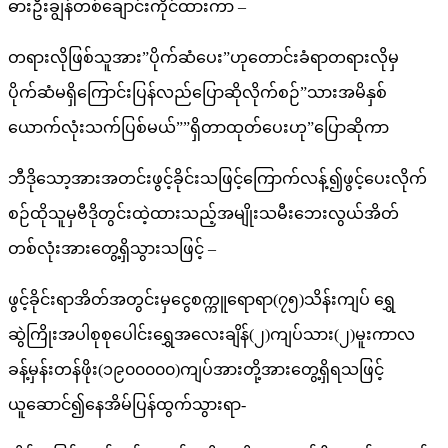
ဓားဦးချွန်တစ်ချောင်းကိုင်ထားကာ –
တရားလိုဖြစ်သူအား”ပိုက်ဆံပေး”ဟုတောင်းခံရာတရားလိုမှ
ပိုက်ဆံမရှိကြောင်းပြန်လည်ပြောဆိုလိုက်စဉ်”သားအမိနှစ်
ယောက်လုံးသက်ပြစ်မယ်””ရှိတာထုတ်ပေးဟု”ပြောဆိုကာ
ဘီဒိုသော့အားအတင်းဖွင့်ခိုင်းသဖြင့်ကြောက်လန့်၍ဖွင့်ပေးလိုက်
စဉ်ထိုသူမှဗီဒိုတွင်းထဲ့ထားသည့်အမျိုးသမီးဘေးလွယ်အိတ်
တစ်လုံးအားတွေ့ရှိသွားသဖြင့် –
ဖွင့်ခိုင်းရာအိတ်အတွင်းမှငွေစက္ကူရောရာ(၇၅)သိန်းကျပ် ရွှေ
ဆွဲကြိုးအပါစုစုပေါင်းရွှေအလေးချိန်(၂)ကျပ်သား(၂)မူးကာလ
ခန့်မှန်းတန်ဖိုး(၁၉၀၀၀၀၀)ကျပ်အားတို့အားတွေ့ရှိရသဖြင့်
ယူဆောင်၍နေအိမ်ပြန်ထွက်သွားရာ-