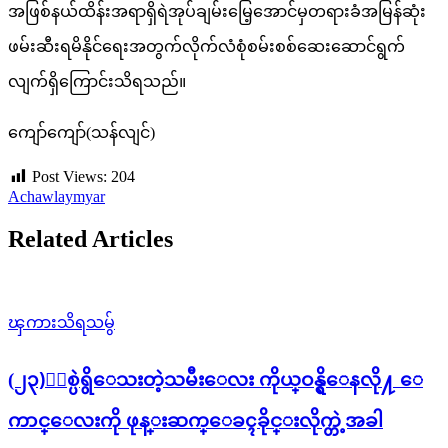
အဖြစ်နယ်ထိန်းအရာရှိရဲအုပ်ချမ်းမြေ့အောင်မှတရားခံအမြန်ဆုံး
ဖမ်းဆီးရမိနိုင်ရေးအတွက်လိုက်လံစုံစမ်းစစ်ဆေးဆောင်ရွက်
လျက်ရှိကြောင်းသိရသည်။
ကျော်ကျော်(သန်လျင်)
Post Views:
204
Achawlaymyar
Related Articles
ၾကားသိရသမွ်
(၂၃)ႏွစ္ပဲရွိေသးတဲ့သမီးေလး ကိုယ္ဝန္ရွိေနလို႔ ေ
ကာင္ေလးကို ဖုန္းဆက္ေခၚခိုင္းလိုက္တဲ့အခါ