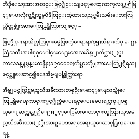
ဘီဒိုေသာ့အားအတင္းဖြင့္ခိုင္းသျဖင့္ေၾကာက္​လန္႔၍ဖြ
က္
င့္ေပးလိုက္စဥ္ထိုသူမွဗီဒိုတြင္းထဲ့ထားသည့္အမ်ိဳးသမီးေဘးလြ
လက္
ယ္အိတ္တစ္လုံးအားေတြ႕ရွိသြားသျဖင့္ –
ျ
ဖ
ဖြင့္ခိုင္းရာအိတ္အတြင္းမွေငြစကၠဴေရာရာ(၇၅)သိန္းက်ပ္ ေ႐ႊ
စ္
ဆြဲႀကိဳးအပါစုစုေပါင္းေ႐ႊအေလးခ်ိန္(၂)က်ပ္သား(၂)မူး
ခဲ့
ကာလခန္႔မွန္းတန္ဖိုး(၁၉၀၀၀၀၀)က်ပ္အားတို႔အားေတြ႕ရွိရသျ
ရ
ဖင့္ယူေဆာင္၍ေနအိမ္ျပန္ထြက္သြားရာ​-
တဲ့
အိမ္အျပင္ဘက္တြင္အမည္မသိအမ်ိဳးသားတစ္ဦးေစာင့္ေနသည္ကိုေ
အျ
တြ႕ရွိရေၾကာင္းႏွင့္ပိုက္ဆံေပးရင္ေပးမေပးရင္သက္ျပစ္မ
ဖစ္
ယ္ေျခာက္လွန္႔၍ေ႐ႊႏွင့္ေငြမ်ားေတာင္းယူသြားသူအမ
ည္မသိအမ်ိဳးသား(၂)ဦးအားဥပေဒအရအေရးယူေဆာင္႐ြက္ေပး
ရန္