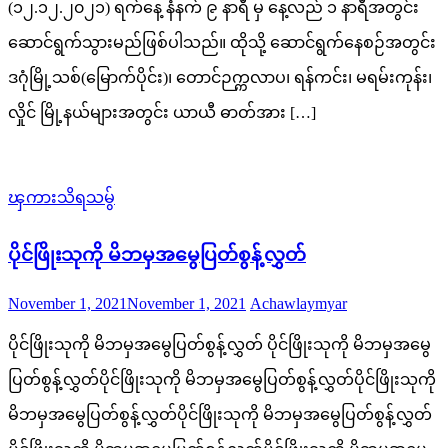
(၁၂.၁၂.၂၀၂၁) ရက်နေ့ နံနက် ၉ နာရီ မှ နေ့လည် ၁ နာရီအတွင်း
ဆောင်ရွက်သွားမည်ဖြစ်ပါသည်။ ထိုသို့ ဆောင်ရွက်နေစဉ်အတွင်း
ဒဂုံမြို့သစ်(မြောက်ပိုင်း)၊ တောင်ဉက္ကလာပ၊ ရန်ကင်း၊ မရမ်းကုန်း၊
လှိုင် မြို့နယ်များအတွင်း ယာယီ ဓာတ်အား […]
ၾကားသိရသမွ်
ပိုင်ဖြိုးသုကို မိဘမှအမွေပြတ်စွန့်လွှတ်
Posted
Author
November 1, 2021
November 1, 2021
Achawlaymyar
on
ပိုင်ဖြိုးသုကို မိဘမှအမွေပြတ်စွန့်လွှတ် ပိုင်ဖြိုးသုကို မိဘမှအမွေ
ပြတ်စွန့်လွှတ်ပိုင်ဖြိုးသုကို မိဘမှအမွေပြတ်စွန့်လွှတ်ပိုင်ဖြိုးသုကို
မိဘမှအမွေပြတ်စွန့်လွှတ်ပိုင်ဖြိုးသုကို မိဘမှအမွေပြတ်စွန့်လွှတ်