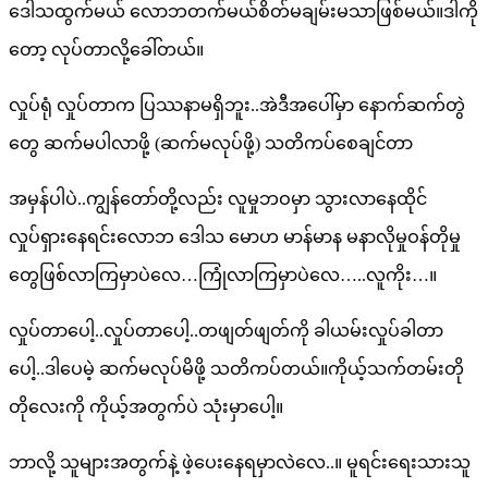
ဒေါသထွက်မယ် လောဘတက်မယ်စိတ်မချမ်းမသာဖြစ်မယ်။ဒါကို
တော့ လုပ်တာလို့ခေါ်တယ်။
လှုပ်ရုံ လှုပ်တာက ပြဿနာမရှိဘူး..အဲဒီအပေါ်မှာ နောက်ဆက်တွဲ
တွေ ဆက်မပါလာဖို့ (ဆက်မလုပ်ဖို့) သတိကပ်စေချင်တာ
အမှန်ပါပဲ..ကျွန်တော်တို့လည်း လူမှုဘဝမှာ သွားလာနေထိုင်
လှုပ်ရှားနေရင်းလောဘ ဒေါသ မောဟ မာန်မာန မနာလိုမှုဝန်တိုမှု
တွေဖြစ်လာကြမှာပဲလေ…ကြုံလာကြမှာပဲလေ…..လူကိုး…။
လှုပ်တာပေါ့..လှုပ်တာပေါ့..တဖျတ်ဖျတ်ကို ခါယမ်းလှုပ်ခါတာ
ပေါ့..ဒါပေမဲ့ ဆက်မလုပ်မိဖို့ သတိကပ်တယ်။ကိုယ့်သက်တမ်းတို
တိုလေးကို ကိုယ့်အတွက်ပဲ သုံးမှာပေါ့။
ဘာလို့ သူများအတွက်နဲ့ ဖဲ့ပေးနေရမှာလဲလေ..။ မူရင်းရေးသားသူ