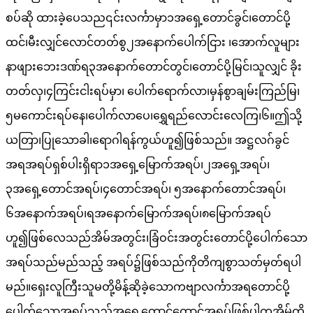
စပ်ဆို ထားခဲ့ပေသည၎င်းလင်္ကာမှာ၁အရှေ့တောင်ခွင်၊တောင်ပို့
ထင်၊မီးလျှင်လောင်တတ်စွ၂အနောက်ပေါက်ငြား ၊အောက်လူများ
နာဖျားဘေးဒဏ်ရ၃အနောက်တောင်တွင်၊တောင်ပို့မြင်၊သူလျှင် ခိုး
တတ်လှ၊၄ကြင်းငါးရပ်မှာ၊ ပေါက်ရောက်လာ၊မှန်စွာချမ်းကြည်မြ၊
၅မကောင်းရပ်နေ၊ပေါက်လာပေ၊ရွှေရည်လောင်းလေကြ၊၆။ဤသို့
ယတြာ၊ပြုသောခါ၊ရောဂါရန်ကွယ်ဟူ၍ဖြစ်သည်။ အဋ္ဌလဂ်ခွင်
အရအရပ်ရှစ်ပါးရှိရာ၁အရှေ့မြောက်အရပ်၊၂အရှေ့အရပ်၊
၃အရှေ့တောင်အရပ်၊၄တောင်အရပ်၊ ၅အနောက်တောင်အရပ်၊
၆အနောက်အရပ်၊ရအနောက်မြောက်အရပ်၊၈မြောက်အရပ်
ဟူ၍ဖြစ်လေသည်အိမ်အတွင်း၊ခြံဝင်းအတွင်းတောင်ပို့ပေါက်သော
အရပ်သည်မည်သည့် အရပ်၌ဖြစ်သည်ကိုတိကျစွာသတ်မှတ်ရပါ
မည်။ရှေးလူကြီးသူမတို့မိန့်ဆိုခဲ့သောကဗျာလင်္ကာအရတောင်ပို့
ပေါက်သောအရပ်သည်အရှေ့တောင်ထောင့်အရပ်ဖြစ်ပါကအိမ်ကို