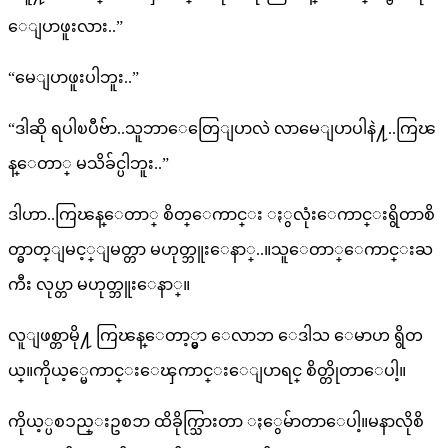
ေျပာဖူးလား..”
“မေျပာဖူးပါဘူး..”
“ဒါဆို ရပါၿပီဗ်ာ..သူဘာေတြေျပာလဲ လာမေျပာပါနဲ႔..ကြၽ
န္ေတာ္ မသိခ်င္ပါဘူး..”
ဒါဟာ..ကြၽန္ေတာ္ စိတ္ေကာင္း ႏွလုံးေကာင္းရွိတာစိ
တ္ဓာတ္ျမင့္ျမတ္တာ မဟုတ္ဘူးေနာ္..။သူေတာ္ေကာင္းႀ
ကီး လုပ္တာ မဟုတ္ဘူးေနာ္။
လူျဖစ္တာမို႔ ကြၽန္ေတာ့္မွာ ေလာဘ ေဒါသ ေမာဟ ရွိတ
ယ္။ကိုယ့္မေကာင္းေၾကာင္းေျပာရင္ စိတ္တိုတာေပါ့။
ကိုယ့္ပစၥည္းဥစၥာ ထိခိုက္သြားတာ ႏွေမ်ာတာေပါ့။မနာလိုစိ