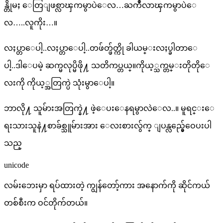
န္တိုမႈ ေတြျဖစ္လာၾကမွာပဲေလ…ႀကဳံလာၾကမွာပဲေ
လ…..လူကိုး…။
လႈပ္တာေပါ့..လႈပ္တာေပါ့..တဖ်တ္ဖ်တ္ကို ခါယမ္းလႈပ္ခါတာေ
ပါ့..ဒါေပမဲ့ ဆက္မလုပ္မိဖို႔ သတိကပ္တယ္။ကိုယ့္သက္တမ္းတိုတိုေ
လးကို ကိုယ့္အတြက္ပဲ သုံးမွာေပါ့။
ဘာလို႔ သူမ်ားအတြက္နဲ႔ ဖဲ့ေပးေနရမွာလဲေလ..။ မူရင္းေ
ရးသားသူနဲ႔စာခ်စ္သူမ်ားအား ေလးစားလွ်က္ ျပန္လည္မွ်ေဝေပးပါ
သည္
unicode
လမ်းဘေးမှာ ရပ်ထားတဲ့ ကျွန်တော့်ကား အနောက်ကို ဆိုင်ကယ်
တစ်စီးက ဝင်တိုက်တယ်။