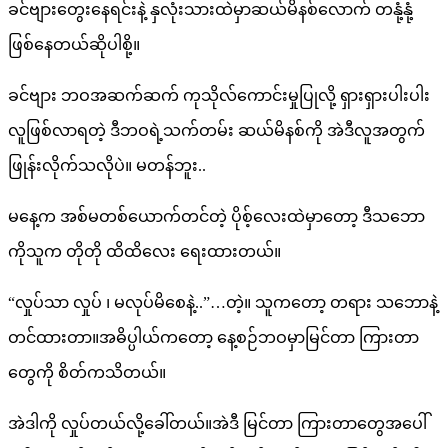
ခင်ဗျားတွေးနေရင်းနဲ့ နှလုံးသားထဲမှာဆယ်မိနစ်လောက် တနုံ့နုံ့
ဖြစ်နေတယ်ဆိုပါစို့။
ခင်ဗျား ဘဝအဆက်ဆက် ကုသိုလ်ကောင်းမှုပြုလို့ ရှားရှားပါးပါး
လူဖြစ်လာရတဲ့ ဒီဘဝရဲ့သက်တမ်း ဆယ်မိနစ်ကို အဲဒီလူအတွက်
ဖြုန်းလိုက်သလိုပဲ။ မတန်ဘူး..
မနေ့က အစ်မတစ်ယောက်တင်တဲ့ ပိုစ့်လေးထဲမှာတော့ ဒီသဘော
ကိုသူက တိုတို ထိထိလေး ရေးထားတယ်။
“လှုပ်သာ လှုပ် ၊ မလုပ်မိစေနဲ့..”…တဲ့။ သူကတော့ တရား သဘောနဲ့
တင်ထားတာ။အဓိပ္ပါယ်ကတော့ နေ့စဉ်ဘဝမှာမြင်တာ ကြားတာ
တွေကို စိတ်ကသိတယ်။
အဲဒါကို လှုပ်တယ်လို့ခေါ်တယ်။အဲဒီ မြင်တာ ကြားတာတွေအပေါ်