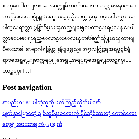
နာက္ေပါက္ျငား ၊ေအာက္လူမ်ားနာဖ်ားေဘးဒဏ္ရ၃အေနာက္ေ
တာင္တြင္၊ေတာင္ပို႔ျမင္၊သူလၽွင္ ခိုးတတ္လွ၊၄ၾကင္းငါးရပ္မွာ၊ ေ
ပါက္ေရာက္လာ၊မွန္စြာခ်မ္းၾကည္ျမ၊၅မေကာင္းရပ္ေန၊ေပါ
က္လာေပ၊ေရႊရည္ေလာင္းေလၾက၊၆။ဤသို႔ယၾတာ၊ျ
ပဳေသာခါ၊ေရာဂါရန္ကြယ္ဟူ၍ျဖစ္သည္။ အ႒လဂ္ခြင္အရအရပ္ရွစ္ပါးရွိ
ရာ၁အေရွ႕ေျမာက္အရပ္၊၂အေရွ႕အရပ္၊၃အေရွ႕ေတာင္အရပ္၊၄ေ
တာင္အရပ္၊ […]
Post navigation
နာမည်မှာ “K” ပါတဲ့သူဆို ဖတ်ကြည့်လိုက်ပါနော်…
မျက်နှာပြောင်တဲ့ ချစ်သူမိန်းခလေးကို ပိုင်ဆိုင်ထားတဲ့ ကောင်လေး
တွေရဲ့ အားသာချက် (5) ချက်