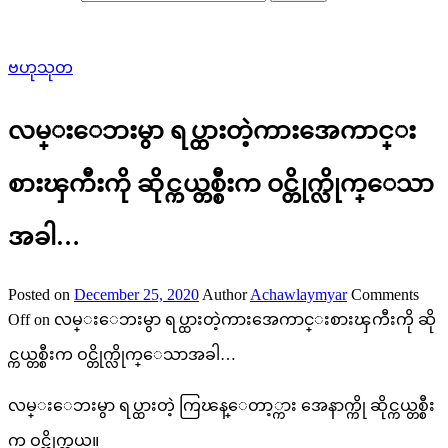
ဗဟုသုတ
လမ္းေဘးမွာ ရပ္ထားတဲ့ကားအေကာင္း
စားၾကီးကို ဆိုင္ကယ္တစ္စီးက ဝင္တိုက္လိုက္ေသာ
အခါ…
Posted on
December 25, 2020
Author
Achawlaymyar
Comments
Off
on လမ္းေဘးမွာ ရပ္ထားတဲ့ကားအေကာင္းစားၾကီးကို ဆို
င္ကယ္တစ္စီးက ဝင္တိုက္လိုက္ေသာအခါ…
လမ္းေဘးမွာ ရပ္ထားတဲ့ ကြၽန္ေတာ့္ကား အေနာက္ကို ဆိုင္ကယ္တစ္စီး
က ဝင္တိုက္တယ္။