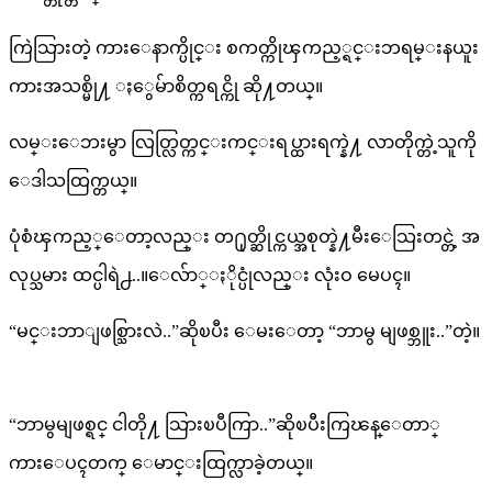
ကြဲသြားတဲ့ ကားေနာက္ပိုင္း စကတ္ကိုၾကည့္ရင္းဘရမ္းနယူး
ကားအသစ္မို႔ ႏွေမ်ာစိတ္ကရင္ကို ဆို႔တယ္။
လမ္းေဘးမွာ လြတ္လြတ္ကင္းကင္းရပ္ထားရက္နဲ႔ လာတိုက္တဲ့သူကို
ေဒါသထြက္တယ္။
ပုံစံၾကည့္ေတာ့လည္း တ႐ုတ္ဆိုင္ကယ္အစုတ္နဲ႔မီးေသြးတင္တဲ့ အ
လုပ္သမား ထင္ပါရဲ႕..။ေလ်ာ္ႏိုင္ပုံလည္း လုံးဝ မေပၚ။
“မင္းဘာျဖစ္သြားလဲ..”ဆိုၿပီး ေမးေတာ့ “ဘာမွ မျဖစ္ဘူး..”တဲ့။
“ဘာမွမျဖစ္ရင္ ငါတို႔ သြားၿပီကြာ..”ဆိုၿပီးကြၽန္ေတာ္
ကားေပၚတက္ ေမာင္းထြက္လာခဲ့တယ္။