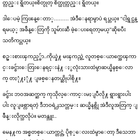
တ္လည္း ရွိတယ္။စိတ္ပုတ္ စိတ္ယုတ္လည္း ရွိတယ္။
ဒါေပမဲ့ ကြၽန္ေတာ္……… အဲဒီေနရာမွာပဲ ရပ္တယ္။ “ငါ့ရွင္သန္
ရမယ့္ အခ်ိန္ေတြကို သူမ်ားဆီ ဖဲ့ေပးရေတာ့မယ္”ဆိုၿပီး
သတိကပ္တယ္။
စဥ္းစားၾကည့္ဗ်ာ..ကိုယ္နဲ႔ မၾကည္တဲ့ လူတစ္ေယာက္အေၾကာ
င္းခင္ဗ်ားေတြးေနရင္းနဲ႔ ႏွလုံးသားထဲမွာဆယ္မိနစ္ေလာ
က္ တႏုံ႔ႏုံ႔ ျဖစ္ေနတယ္ဆိုပါစို႔။
ခင္ဗ်ား ဘဝအဆက္ဆက္ ကုသိုလ္ေကာင္းမႈျပဳလို႔ ရွားရွားပါး
ပါး လူျဖစ္လာရတဲ့ ဒီဘဝရဲ႕သက္တမ္း ဆယ္မိနစ္ကို အဲဒီလူအတြက္ ျ
ဖဳန္းလိုက္သလိုပဲ။ မတန္ဘူး..
မေန႔က အစ္မတစ္ေယာက္တင္တဲ့ ပိုစ့္ေလးထဲမွာေတာ့ ဒီသေဘာ