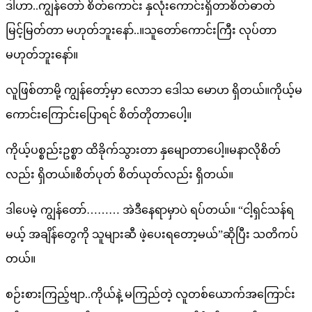
ဒါဟာ..ကျွန်တော် စိတ်ကောင်း နှလုံးကောင်းရှိတာစိတ်ဓာတ်
မြင့်မြတ်တာ မဟုတ်ဘူးနော်..။သူတော်ကောင်းကြီး လုပ်တာ
မဟုတ်ဘူးနော်။
လူဖြစ်တာမို့ ကျွန်တော့်မှာ လောဘ ဒေါသ မောဟ ရှိတယ်။ကိုယ့်မ
ကောင်းကြောင်းပြောရင် စိတ်တိုတာပေါ့။
ကိုယ့်ပစ္စည်းဥစ္စာ ထိခိုက်သွားတာ နှမျောတာပေါ့။မနာလိုစိတ်
လည်း ရှိတယ်။စိတ်ပုတ် စိတ်ယုတ်လည်း ရှိတယ်။
ဒါပေမဲ့ ကျွန်တော်……… အဲဒီနေရာမှာပဲ ရပ်တယ်။ “ငါ့ရှင်သန်ရ
မယ့် အချိန်တွေကို သူများဆီ ဖဲ့ပေးရတော့မယ်”ဆိုပြီး သတိကပ်
တယ်။
စဉ်းစားကြည့်ဗျာ..ကိုယ်နဲ့ မကြည်တဲ့ လူတစ်ယောက်အကြောင်း