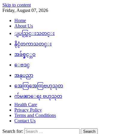
Skip to content
Friday, August 07, 2026
Home
About Us
ျပည္တြင္းသတင္း
နိုင္ငံတကာသတင္း
အခ်စ္နွင့္ဘဝ
ေဗဒင္
အနုပညာ
အေထြအေထြဗဟုသုတ
က်မၼာေရး ဗဟုသုတ
Health Care
Privacy Policy
Terms and Conditions
Contact Us
Search for: