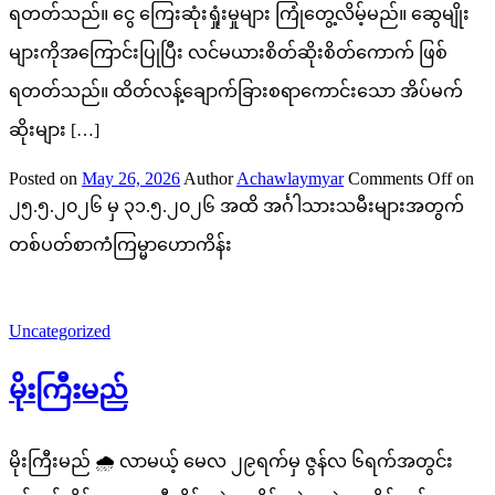
ရတတ်သည်။ ငွေ ကြေးဆုံးရှုံးမှုများ ကြုံတွေ့လိမ့်မည်။ ဆွေမျိုး
များကိုအကြောင်းပြုပြီး လင်မယားစိတ်ဆိုးစိတ်ကောက် ဖြစ်
ရတတ်သည်။ ထိတ်လန့်ချောက်ခြားစရာကောင်းသော အိပ်မက်
ဆိုးများ […]
Posted on
May 26, 2026
Author
Achawlaymyar
Comments Off
on
၂၅.၅.၂၀၂၆ မှ ၃၁.၅.၂၀၂၆ အထိ အင်္ဂါသားသမီးများအတွက်
တစ်ပတ်စာကံကြမ္မာဟောကိန်း
Uncategorized
မိုးကြီးမည်
မိုးကြီးမည် 🌧 လာမယ့် မေလ ၂၉ရက်မှ ဇွန်လ ၆ရက်အတွင်း