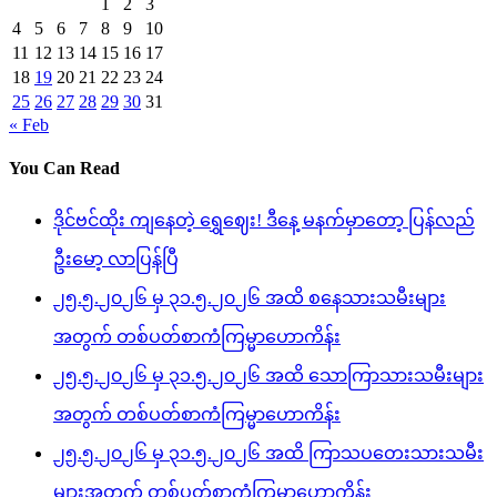
1
2
3
4
5
6
7
8
9
10
11
12
13
14
15
16
17
18
19
20
21
22
23
24
25
26
27
28
29
30
31
« Feb
You Can Read
ဒိုင်ဗင်ထိုး ကျနေတဲ့ ရွှေဈေး! ဒီနေ့ မနက်မှာတော့ ပြန်လည်
ဦးမော့ လာပြန်ပြီ
၂၅.၅.၂၀၂၆ မှ ၃၁.၅.၂၀၂၆ အထိ စနေသားသမီးများ
အတွက် တစ်ပတ်စာကံကြမ္မာဟောကိန်း
၂၅.၅.၂၀၂၆ မှ ၃၁.၅.၂၀၂၆ အထိ သောကြာသားသမီးများ
အတွက် တစ်ပတ်စာကံကြမ္မာဟောကိန်း
၂၅.၅.၂၀၂၆ မှ ၃၁.၅.၂၀၂၆ အထိ ကြာသပတေးသားသမီး
များအတွက် တစ်ပတ်စာကံကြမ္မာဟောကိန်း