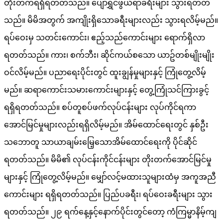
တိုးတက်ရရှိရတတ်သည်။ ပျော်ရွှင်ဖွယ်ရာခရီးများ သွားရတတ်
သည်။ မိမိအတွက် အကျိုးရှိသောခရီးများလည်း သွားရလိမ့်မည်။
ရပ်ဝေးမှ သတင်းကောင်း၊ ဧည့်သည်ကောင်းများ ရောက်ရှိလာ
ရတတ်သည်။ ကား၊ စက်ဘီး၊ ဆိုင်ကယ်စသော ယာဥ်တစ်မျိုးမျိုး
ဝင်လိမ့်မည်။ ပညာရေးပိုင်းတွင် ထူးချွန်မှုများနှင့် ကြုံတွေ့လိမ့်
မည်။ ဆရာကောင်းသမားကောင်းများနှင့် တွေ့ကြုံသင်ကြားခွင့်
ရရှိရတတ်သည်။ စပ်တူစပ်ဖက်လုပ်ငန်းများ လုပ်ကိုင်ရကာ
အောင်မြင်မှုများလည်းရရှိလိမ့်မည်။ အိမ်ထောင်ရေးတွင် နှစ်ဦး
သဘောတူ သာယာချမ်းမြေ့သောအိမ်ထောင်ရေးကို ပိုင်ဆိုင်
ရတတ်သည်။ မိမိ၏ လုပ်ငန်းကိုင်ငန်းများ တိုးတက်အောင်မြင်မှု
များနှင့် ကြုံတွေ့လိမ့်မည်။ မျှော်လင့်မထားသူများထံမှ အကူအညီ
ကောင်းများ ရရှိရတတ်သည်။ ပြည်ပခရီး၊ ရပ်ဝေးခရီးများ သွား
ရတတ်သည်။ ၂၉ ရက်နေ့နှင့်နောက်ပိုင်းတွင်တော့ ကံကြမ္မာနိမ့်ကျ