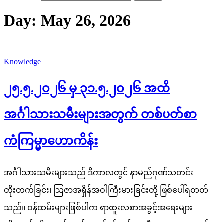
Day:
May 26, 2026
Knowledge
၂၅.၅.၂၀၂၆ မှ ၃၁.၅.၂၀၂၆ အထိ
အင်္ဂါသားသမီးများအတွက် တစ်ပတ်စာ
ကံကြမ္မာဟောကိန်း
အင်္ဂါသားသမီးများသည် ဒီကာလတွင် နာမည်ဂုဏ်သတင်း
တိုးတက်ခြင်း၊ သြဇာအရှိန်အဝါကြီးမားခြင်းတို့ ဖြစ်ပေါ်ရတတ်
သည်။ ဝန်ထမ်းများဖြစ်ပါက ရာထူးလစာအခွင့်အရေးများ