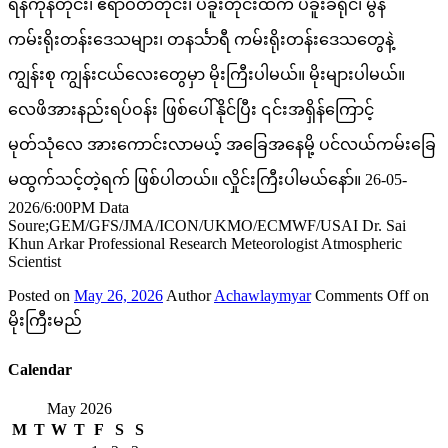
ရန်ကုန်တိုင်း၊ ဧရာဝတီတိုင်း၊ ပဲခူးတိုင်းထဲက ပဲခူးခရိုင်၊ မွန်
ကမ်းရိုးတန်းဒေသများ၊ တနင်္သာရီ ကမ်းရိုးတန်းဒေသတွေနဲ့
ကျွန်းစု ကျွန်းငယ်လေးတွေမှာ မိုးကြီးပါမယ်။ မိုးများပါမယ်။
လေဖိအားနည်းရပ်ဝန်း ဖြစ်ပေါ်နိုင်ပြီး ၎င်းအရှိန်ကြောင့်
မုတ်သုံလေ အားကောင်းလာမယ့် အခြေအနေမို့ ပင်လယ်ကမ်းခြေ
မထွက်သင့်တဲ့ရက် ဖြစ်ပါတယ်။ လှိုင်းကြီးပါမယ်နော်။ 26-05-
2026/6:00PM Data
Soure;GEM/GFS/JMA/ICON/UKMO/ECMWF/USAI Dr. Sai
Khun Arkar Professional Research Meteorologist Atmospheric
Scientist
Posted on
May 26, 2026
Author
Achawlaymyar
Comments Off
on
မိုးကြီးမည်
Calendar
May 2026
M
T
W
T
F
S
S