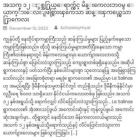
အသက္ ၁၂ ႏွစ္အ႐ြယ္ေရာက္လွ်င္ မိန္းကေလးဘဝမွ ေ
ယာက္်ားေလးျဖစ္သြားၾကေသာ ဆန္းၾကယ္လွေသာ
႐ြာကေလး
Author
Posted
Achawlaymyar
December 10, 2022
on
ကျွန်ုပ်တို့ နေထိုင်ရာကမ္ဘာကြီးသည် ဆန်းကြယ်မှုများ ပြည့်နှက်နေသော
ကမ္ဘာကြီးဖြစ်သည်။ ထိုသို့ ဆန်းကြယ်မှုများအတိပြီးနေသော ကမ္ဘာ
ကြီး၏တစ်နေရာတွင် မိန်းကလေးများမှာ ယောက်ျားလေးဘဝသို့
ဆန်းကြယ်စွာ ပြောင်းလဲသွားကြသည့် ကျေးရွာတစ်ခုရှိနေသည်။ အဆိုပါ
ရွာကလေးနှင့် ပတ်သက်ပြီး နှစ်ပေါင်းများစွာ သုတေသနပြု အဖြေရှာခဲ့ကြ
သော်လည်း အဖြေတစုံတရာ မရခဲ့။ ရွာကလေး၏ အမည်မှာ La Salinas
ဟု အမည်ရပြီး ဒိုမီနီကန်သမ္မတနိုင်ငံတွင် တည်ရှိသည်။ ဒိုမီနီကန်နိုင်ငံမှာ
လူဦးရေ ၆၀၀၀ သာရှိသော နိုင်ငံငယ်ကလေးတစ်ခု ဖြစ်သည်။ အသက်
၁၂ နှစ်အရွယ်သို့ ရောက်လျှင် လိင်ပြောင်းလဲသွားကြသည်… La Salinas
ရွာကလေး၏ အံ့အားသင့်ဖွယ် အကောင်းဆုံးနှင့် တုန်လှုပ်ဖွယ် အကောင်း
ဆုံးအချက်မှာ… ထိုရွာတွင် နေထိုင်သော မိန်းကလေးငယ်များသည်
အသက် ၁၂ နှစ်အရွယ်သို့ရောက်သည်နှင့် လိင်ပြောင်းလဲသွားကာ
ယောက်ျားလေးများ ဖြစ်သွားကြခြင်း […]