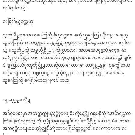
ဘာေျကာင့္ကံမေကာင္းရလဲ ဆိုတဲ့အခ်က္ေလးေတြကိုေဖာ္ျပေပး
လးေ
လုိက္ပါတယ္…
တြ
အ
ေရြးခ်ယ္ရခက္တယ္
ခ်
စ္ေ
လွတဲ့ မိန္းကေလးေတြကို စိတ္၀င္စားေနတဲ့ သူေတြ ၊ ပိုးပန္းေနတဲ့
ရး
သူေတြထဲက ဘယ္သူက တစ္ကယ္ခ်စ္တဲ့သူမွန္း ေရြးခ်ယ္ရတာအရမ္းခက္ပါတ
ကံ
ယ္ ။ သူတို႕ကို တစ္ကယ္ခ်စ္လို႕ ျကိုက္တာလား ၊ အလွအေပၚမွာပဲ မက္ေမာ
မေ
လုိ႕ ျကိုက္တာလား ၊ ေခ်ာေခ်ာလွလွ ရည္းစားေလး ရထားတယ္ဆိုျပီး
ကာ
ပဲ ျကြားလံုးထုတ္ခ်င္လို႕လားဆိုတာ ေတာ္ေတာ္ခန္႕မွန္းရခက္ပါတယ္
င္း
။ ဒါ့ေျကာင့္ တစ္ကယ္မခ်စ္ပဲ တပ္မက္စိတ္နဲ႕ အရာရာျဖည့္စည္းေပးေန
တ
သူေတြကို ေရြးမိတတ္ျကပါတယ္
တ္
တဲ့
အေၾ
အျမင့္မွန္းလို႔
ကာ
င္း
အခ်စ္ေရးမွာ အဘက္ဘက္ကျပည့္စံုေနျပီး ကိုယ့္ကို ဂရုမစိုက္ပဲ အေပ်ာ္သေဘာ
အ
တြဲေနတဲ့သူထက္ ကိုယ့္ကိုတစ္ကယ္ခ်စ္ျပီး လုိအပ္ခ်ိန္တိုင္းမွာ အျမဲေဘးက
ရ
အသင့္ရွိေနေပးမယ့္ခ်စ္သူမ်ိဳးကိုသာေရြးခ်ယ္သင့္တာပါ ။ ေကာင္ေလးေ
င္း