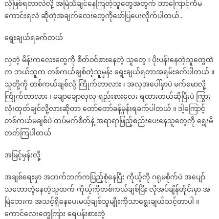
လိုဖြစ်ရတာလဲလို့ အမြဲသိချင်နေကြတဲ့သူတွေအတွက် ဘာကြောင့်ကံမ
ကောင်းရလဲ ဆိုတဲ့အချက်လေးတွေကိုဖော်ပြပေးလိုက်ပါတယ်…
ရွေးချယ်ရခက်တယ်
လှတဲ့ မိန်းကလေးတွေကို စိတ်ဝင်စားနေတဲ့ သူတွေ ၊ ပိုးပန်းနေတဲ့သူတွေထဲ
က ဘယ်သူက တစ်ကယ်ချစ်တဲ့သူမှန်း ရွေးချယ်ရတာအရမ်းခက်ပါတယ် ။
သူတို့ကို တစ်ကယ်ချစ်လို့ ကြိုက်တာလား ၊ အလှအပေါ်မှာပဲ မက်မောလို့
ကြိုက်တာလား ၊ ချောချောလှလှ ရည်းစားလေး ရထားတယ်ဆိုပြီးပဲ ကြွား
လုံးထုတ်ချင်လို့လားဆိုတာ တော်တော်ခန့်မှန်းရခက်ပါတယ် ။ ဒါ့ကြောင့်
တစ်ကယ်မချစ်ပဲ တပ်မက်စိတ်နဲ့ အရာရာဖြည့်စည်းပေးနေသူတွေကို ရွေးမိ
တတ်ကြပါတယ်
အမြင့်မှန်းလို့
အချစ်ရေးမှာ အဘက်ဘက်ကပြည့်စုံနေပြီး ကိုယ့်ကို ဂရုမစိုက်ပဲ အပျော်
သဘောတွဲနေတဲ့သူထက် ကိုယ့်ကိုတစ်ကယ်ချစ်ပြီး လိုအပ်ချိန်တိုင်းမှာ အ
မြဲဘေးက အသင့်ရှိနေပေးမယ့်ချစ်သူမျိုးကိုသာရွေးချယ်သင့်တာပါ ။
ကောင်လေးတွေကြား ရေပန်းစားတဲ့