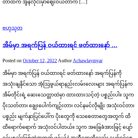
တာထက် အွန်လိုင်းမှာဈေးဝယ်တာက […]
ဗဟုသုတ
အိမ်မှာ အရက်ပြန် ဝယ်ထားရင် ဖတ်ထားနော် …
Posted on
October 12, 2022
Author
Achawlaymyar
အိမ်မှာ အရက်ပြန် ဝယ်ထားရင် ဖတ်ထားနော် အရက်ပြန်ကို
အသုံးချနိုင်သော အံ့သြဖွယ်ရာနည်းလမ်းလေးများ အရက်ပြန်က
အိမ်တိုင်းရဲ့ ဆေးသေတ္တာထဲမှာ ထားထားသင့်တဲ့ ပစ္စည်းပါ။ သူက
ပိုးသတ်တာ၊ ချွေးပေါက်ကျဉ်းတာ၊ လင်နမင်လိုမျိုး အသုံးဝင်တာ၊
ပစ္စည်း မျက်နှာပြင်ပေါ်က ပိုးတွေကို သေစေတာတွေအတွက် ထိ
ထိရောက်ရောက် အသုံးဝင်ပါတယ်။ သူက အခြေခံအားဖြင့် ပျော်
ဝင်ပစ္စည်းဖြစ်တဲ့အတွက် ဖုန်မှုန်နဲ့ အဆီတွေကိုလည်း ပျော်ဝင်စေ