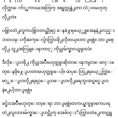
လိုက္တာေက်ာ္ၾကားမႈအတြက္ အရွက္ကုန္ခဲ႕တာ လံုးဝမဟုတ္
လို႕ဘဲ။
ပစ္သြားတဲ႕လူကပစ္သြားတယ္ဆိုရင္ ေနခဲ႔ရမယ့္လူအေနနဲ႕လည္း
ဘဝလမ္းကိုဆက္ေလွ်ာက္သြားဖို႕လိုတယ္။ဘာျဖစ္လဲ။ ဘာျဖစ္
လို႕ သူ႕အလြန္ေၾကာင့္ ကိုယ္ကမ်က္နွာငယ္ရမွာလဲ။
ဒီလိုေျပာဖို႕ ကိုယ္ကအပ်ိဳမဟုတ္ဘူးဆိုတာေၾကျငာေမာင္းခ
တ္ေနဖို႔ေျပာတာမဟုတ္ဘူးေပါ့။ ထပ္ေတြ႕ရမယ့္လက္တြဲေ
ဖာ္က ေျပာလို႕ရရင္ေျပာေျပာလို႕မရဘူးထင္ရင္မေျပာ
နဲ႕ေပါ့ဘာျဖစ္လဲ။
ခင္ဗ်ားအပ်ိဳမဟုတ္ေတာ့ေရာ ဘာျဖစ္လဲ။တကယ္ရွက္ရမွာကေပးရ
တဲ႕လူလား။မ်က္နွာေျပာင္တိုက္ အေခ်ာင္ႏိႈက္သြားတဲ႕ေကာင္ကရွ