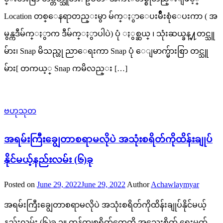
Location တစ္ေနရာတည္းမွာ မ်က္ႏွာေပးမ်ိဳးစုံေပးကာ ( အ
မွန္ကဒီမ်က္ႏွာက ဒီမ်က္ႏွာပါပဲ) ပုံ ႏွစ္ဆယ္ ၊ သုံးဆယ္ခန္႔တင္သူ
မ်ား၊ Snap မိသည္ဟု ညာေရးကာ Snap ပုံ ေျမာက္မ်ားစြာ တင္သူ
မ်ား[ တကယ့္ Snap ကမိလည္း […]
ဗဟုသုတ
အရမ်းကြီးချွေတာစရာမလိုပဲ အသုံးစရိတ်ကိုထိန်းချုပ်
နိုင်မယ့်နည်းလမ်း (၆)ခု
Posted on
June 29, 2022
June 29, 2022
Author
Achawlaymyar
အရမ်းကြီးချွေတာစရာမလိုပဲ အသုံးစရိတ်ကိုထိန်းချုပ်နိုင်မယ့်
နည်းလမ်း (၆)ခု ၁။ ကုန်ကျစရိတ်တွေကို အသေးစိတ် ရေးမှတ်