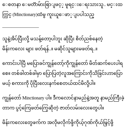
ေစတနာ ေမတၱာမ်ားစြာျဖင့္ မူရင္းေရးသားသူ.. မင္းထ
က္လြင္ (Minctionary)ထံမွ ကူးယူေဖာ္ျပပါသည္
————————
သူနဲ့အိပ်ပြီးလို့ မသန့်တော့ပါဘူး ဆိုပြီး စိတ်ညစ်နေတဲ့
မိန်းကလေး များ ဖတ်ရန်..။ မဆိုင်သူများမဖတ်ရ..။
ကောင်းပါပြီ မပြောခင်ကျွန်တော့်ကိုကျွန်တော် မိတ်ဆက်ပေးပါရ
စေ။ တစ်ခါတစ်ခါမှာ ပြောပြတဲ့လူအကြောင်းကိုသိခြင်းဟာပြော
မယ့် စကားကို ပိုပြီးလေးနက်စေတယ်ထင်မိလို့ပါ။
ကျွန်တော် Minctionary ပါ။ ဒီကလောင်နာမည်နဲ့အတူ နာမည်ကြီးခဲ့
တာက ပွင့်ကြေဖတ်ကြွေဆိုတဲ့ ဇာတ်လမ်းလေးတွေပါ။
မိန်းကလေးတွေဖက်က အလိုမလိုက်ဖို့ကိုယ့်ဂုဏ်ကိုယ်မြှင့်ဖို့