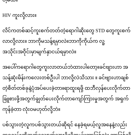
HIV ကူးလို့လား။
လိင်ကတစ်ဆင့်ကူးစက်တတ်တဲ့ရောဂါဆိုးတွေ STD တွေကူးစက်
လာလို့လား။ ဘာကိုမသန့်ရမှာလဲ။ဘာကိုကိုယ်က လူ့
အသိုင်းအဝိုင်းမှာမျက်နှာငယ်ရမှာလဲ။
အပေါ်ကရောဂါတွေကူးလာတယ်ဘဲထားပါတော့။ခင်ဗျားဟာ အ
သန့်ဆုံးမိန်းကလေးတစ်ဦးပါ ဘာလို့လဲသိသား ။ ခင်ဗျားဟာချစ်
တဲ့စိတ်တစ်ခုနဲ့ပုံအပ်ပေးခဲ့တာ။ရာထူးရဖို့ ထဘီလှန်ပေးလိုက်တာ
ခြူစားဖို့အတွက်ချွတ်ပေးလိုက်တာကျော်ကြားမှုအတွက် အရှက်
ကုန်ခဲ့တာ လုံးဝမဟုတ်လို့ဘဲ။
ပစ်သွားတဲ့လူကပစ်သွားတယ်ဆိုရင် နေခဲ့ရမယ့်လူအနေနဲ့လည်း