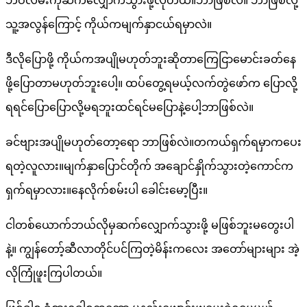
ဘဝလမ်းကိုဆက်လျှောက်သွားဖို့လိုတယ်။ဘာဖြစ်လဲ။ ဘာဖြစ်လို့
သူ့အလွန်ကြောင့် ကိုယ်ကမျက်နှာငယ်ရမှာလဲ။
ဒီလိုပြောဖို့ ကိုယ်ကအပျိုမဟုတ်ဘူးဆိုတာကြေငြာမောင်းခတ်နေ
ဖို့ပြောတာမဟုတ်ဘူးပေါ့။ ထပ်တွေ့ရမယ့်လက်တွဲဖော်က ပြောလို့
ရရင်ပြောပြောလို့မရဘူးထင်ရင်မပြောနဲ့ပေါ့ဘာဖြစ်လဲ။
ခင်ဗျားအပျိုမဟုတ်တော့ရော ဘာဖြစ်လဲ။တကယ်ရှက်ရမှာကပေး
ရတဲ့လူလား။မျက်နှာပြောင်တိုက် အချောင်နှိုက်သွားတဲ့ကောင်က
ရှက်ရမှာလား။နေလိုက်စမ်းပါ ခေါင်းမော့ပြီး။
ငါတစ်ယောက်ဘယ်လိုမှဆက်လျှောက်သွားဖို့ မဖြစ်ဘူးမတွေးပါ
နဲ့။ ကျွန်တော့်ဆီလာတိုင်ပင်ကြတဲ့မိန်းကလေး အတော်များများ အဲ့
လိုကြုံဖူးကြပါတယ်။