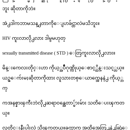
ဘူး ဆိုတာကိုဘဲ။
အဲ႕ဒါကဘာမသန္႕တာကိုေျပာခ်င္တာလဲမသိဘူး။
HIV ကူးလာလို႕လား ဒါမွမဟုတ္
sexually transmitted disease ( STD ) ေတြကူးလာလို႕လား။
မိန္းကေလးတိုင္းဟာ ကိုယ့္အပ်ိဳဂုဏ္ကိုယ္ေစာင့္ထိန္းသင့္တယ္။
ယဥ္ေက်းမႈဆိုတာကိုထား လူသားတစ္ေယာက္အေနနဲ႕ ကိုယ့္ဘ
က္
ကအနစ္နာၾကီးဘဲလို႕ဆရာဝန္အေတာ္မ်ားမ်ား သတိေပးၾကတ
ယ္။
လူတိုင္းနီးပါးလဲ သိၾကတယ္။ခက္တာက အထိအေတြ႕နဲ႕ဆြဲေ