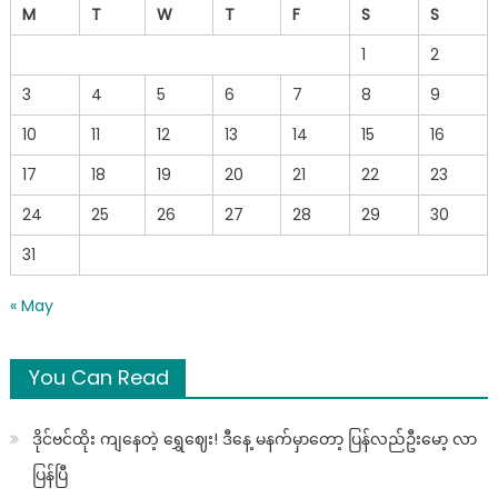
M
T
W
T
F
S
S
1
2
3
4
5
6
7
8
9
10
11
12
13
14
15
16
17
18
19
20
21
22
23
24
25
26
27
28
29
30
31
« May
You Can Read
ဒိုင်ဗင်ထိုး ကျနေတဲ့ ရွှေဈေး! ဒီနေ့ မနက်မှာတော့ ပြန်လည်ဦးမော့ လာ
ပြန်ပြီ