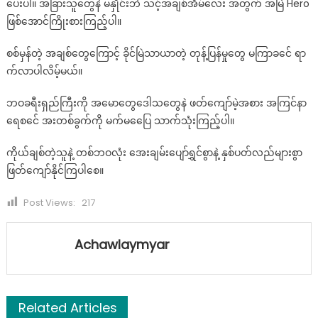
ပေးပါ။ အခြားသူတွေနဲ မနှိုင်းဘဲ သင့်အချစ်အိမ်လေး အတွက် အမြဲ Hero
ဖြစ်အောင်ကြိုးစားကြည့်ပါ။
စစ်မှန်တဲ့ အချစ်တွေကြောင့် ခိုင်မြဲသာယာတဲ့ တုန့်ပြန်မှုတွေ မကြာခင်ေ ရာ
က်လာပါလိမ့်မယ်။
ဘဝခရီးရှည်ကြီးကို အမောတွေဒေါသတွေနဲ ဖတ်ကျော်မဲ့အစား အကြင်နာ
ရေစင်ေ အးတစ်ခွက်ကို မက်မပြေေ သာက်သုံးကြည့်ပါ။
ကိုယ်ချစ်တဲ့သူနဲ့ တစ်ဘဝလုံး အေးချမ်းပျော်ရွှင်စွာနဲ့ နှစ်ပတ်လည်များစွာ
ဖြတ်ကျော်နိုင်ကြပါစေ။
Post Views:
217
Achawlaymyar
Related Articles