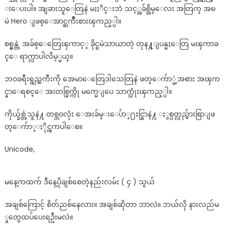
းေပးပါ။ အျခားသူေတြနဲ မႏႈိင္းဘဲ သင့္အခ်စ္အိမ္ေလး အတြက္ အၿ
မဲ Hero ျဖစ္ေအာင္ႀကိဳးစားၾကည့္ပါ။
စစ္မွန္တဲ့ အခ်စ္ေတြေၾကာင့္ ခိုင္ၿမဲသာယာတဲ့ တုန႔္ျပန္မႈေတြ မၾကာခ
င္ေ ရာက္လာပါလိမ့္မယ္။
ဘဝခရီးရွည္ႀကီးကို အေမာေတြေဒါသေတြနဲ ဖတ္ေက်ာ္မဲ့အစား အၾက
င္နာေရစင္ေ အးတစ္ခြက္ကို မက္မေျပေ သာက္သုံးၾကည့္ပါ။
ကိုယ္ခ်စ္တဲ့သူနဲ႔ တစ္ဘဝလုံး ေအးခ်မ္းေပ်ာ္႐ႊင္စြာနဲ႔ ႏွစ္ပတ္လည္မ်ားစြာျဖ
တ္ေက်ာ္ႏိုင္ၾကပါေစ။
Unicode,
မနေ့ကထက် ဒီနေ့ပိုချစ်စေတဲ့နည်းလမ်း ( ၄ ) သွယ်
အချစ်ကြောင့် စိတ်ညစ်နေလား။ အချစ်ဆိုတာ ဘာလဲ။ ဘယ်လို နားလည်မ
ှုတွေထပ်ပေးရဦးမလဲ။