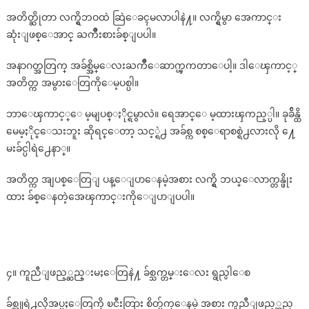
အတိတ္ဆိုတာ လက္ရွိဘဝထဲ ဆြဲေခၚမလာပါနဲ႔။ လက္ရွိမွာ အေကာင္း
ဆုံးျဖစ္ေအာင္ ႀကိဳးစားခ်စ္ျပပါ။
အနာဂတ္အတြက္ အခ်စ္အိမ္ေလးႀကိဳေဆာက္ၾကတာေပါ့။ ဒါေၾကာင့္
အတိတ္က အမွားေတြကိုေမ့ပစ္ပါ။
ဘာေၾကာင့္ေ မ့မျပစ္ႏိုင္ရမွာလဲ။ ရေအာင္ေ မ့ထားၾကည့္ပါ။ ခုခ်ိန္ထိ
မေမ့ႏိုင္ေသးဘူး ဆိုရင္ေတာ့ သင့္ရဲ႕ အခ်စ္က စစ္ေရာစစ္ရဲ႕လားလို ႔ေ
မးခ်င္ပါရဲ႕ေနာ္။
အတိတ္က အျပစ္ေတြျ ပန္ေျပာေနမဲ့အစား လက္ရွိ ဘယ္ေလာက္တန္ဖိုး
ထား ခ်စ္ေနတဲ့အေၾကာင္းကိုေျပာျပပါ။
၄။ ကူညီျဖည့္ဆည္းမႈေတြနဲ႔ ခ်စ္သက္တမ္းေလး ရွည္ပါေစ
ခ်စ္သူရဲ႕လိုအပ္မႈေတြကို ၿငီးတြား စိတ္ပ်က္ေနမဲ့ အစား ကူညီျဖည့္ဆည္