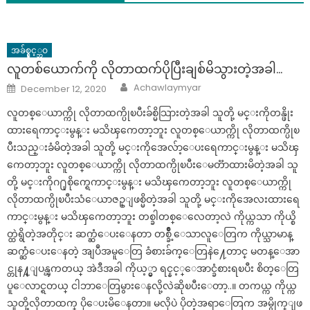
အခ်စ္နွင့္ဘဝ
လူတစ်ယောက်ကို လိုတာထက်ပိုပြီးချစ်မိသွားတဲ့အခါ…
Author
Posted
Achawlaymyar
December 12, 2020
on
လူတစ္ေယာက္ကို လိုတာထက္ပိုၿပီးခ်စ္မိသြားတဲ့အခါ သူတို့ မင္းကိုတန္ဖိုး
ထားရေကာင္းမွန္း မသိၾကေတာ့ဘူး လူတစ္ေယာက္ကို လိုတာထက္ပိုၿ
ပီးသည္းခံမိတဲ့အခါ သူတို့ မင္းကိုအေလ်ာ့ေပးရေကာင္းမွန္း မသိၾ
ကေတာ့ဘူး လူတစ္ေယာက္ကို လိုတာထက္ပိုၿပီးေမတၱာထားမိတဲ့အခါ သူ
တို့ မင္းကိုဂ႐ုစိုက္ရေကာင္းမွန္း မသိၾကေတာ့ဘူး လူတစ္ေယာက္ကို
လိုတာထက္ပိုၿပီးသံေယာဇဥ္ျဖစ္မိတဲ့အခါ သူတို့ မင္းကိုအေလးထားရေ
ကာင္းမွန္း မသိၾကေတာ့ဘူး တစ္ခါတစ္ေလေတာ့လဲ ကိုယ္ကသာ ကိုယ္စိ
တ္ထဲရွိတဲ့အတိုင္း ဆက္ဆံေပးေနတာ တစ္ခ်ိဳ့ေသာလူေတြက ကိုယ္သာမာန္
ဆက္ဆံေပးေနတဲ့ အျပဳအမူေတြ ခံစားခ်က္ေတြနဲ႔ေတာင္ မတန္ေအာ
င္တုန႔္ျပန္ၾကတယ္ အဲဒီအခါ ကိုယ့္မွာ ရင္နင့္ေအာင္ခံစားရၿပီး စိတ္ေတြ
ပူေလာင္ရတယ္ ငါဘာေတြမွားေနလို့လဲဆိုၿပီးေတာ့..။ တကယ္က ကိုယ္က
သူတို့လိုတာထက္ ပိုေပးမိေနတာ။ မလိုပဲ ပိုတဲ့အရာေတြက အမွိုက္ျဖ