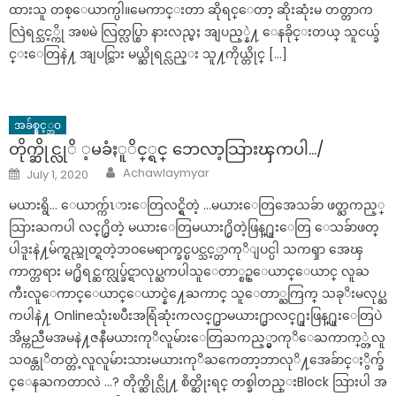
ထားသူ တစ္ေယာက္ပါ။မေကာင္းတာ ဆိုရင္ေတာ့ ဆိုးဆုံးမ တတ္တာက
လြဲရင္သင့္ကို အၿမဲ လြတ္လပ္စြာ နားလည္မႈ အျပည့္နဲ႔ ေနခိုင္းတယ္ သူငယ္ခ်
င္းေတြနဲ႔ အျပင္သြား မယ္ဆိုရင္လည္း သူ႔ကိုယ္တိုင္ […]
အခ်စ္နွင့္ဘဝ
တိုက္ဆိုင္လုိ ့မခံႏူိင္္ရင္ ဘေလာ့သြားၾကပါ…/
Author
Posted
Achawlaymyar
July 1, 2020
on
မယားရွိ… ေယာက္က်ၤားေတြလင္ရွိတဲ့ …မယားေတြအေသခ်ာ ဖတ္ႀကည့္
သြားႀကပါ လင္႐ွိတဲ့ မယားေတြမယား႐ွိတဲ့ဖြန္႐ူးေတြ ေသခ်ာဖတ္
ပါဒူးနဲ႔မ်က္ရည္သုတ္ရတဲ့ဘဝမေရာက္ခင္ၿပင္သင့္တာကုိျပင္ပါ သကၡာ အေၾ
ကာက္တရား မ႐ွိရင္ဆက္လုပ္ခ်င္ရာလုပ္ႀကပါသူေတာ္စဥ္ေယာင္ေယာင္ လူႀ
ကီးလူေကာင္ေယာင္ေယာင္နဲ႔ေႀကာင္ သူေတာ္ႀကြက္ သခုိးမလုပ္ႀ
ကပါနဲ႔ Onlineသုံးၿပီးအရြံဆုံးကလင္႐ွာမယား႐ွာလင္႐ူးဖြန္႐ူးေတြပဲ
အိမ္ကညီမအမနဲ႔ဇနီမယားကုိလူမ်ားေတြႀကည့္မွာကုိေႀကာက္္တဲ့လူ
သဝန္တုိတတ္တဲ့လူလူမ်ားသားမယားကုိႀကေတာ့ဘာလုိ႔အေခ်ာင္ႏွိက္ခ်
င္ေနႀကတာလဲ …? တိုက္ဆိုင္လို႔ စိတ္ဆိုးရင္ တစ္ခါတည္းBlock သြားပါ အ