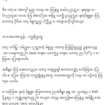
စ
ဒီေတာ့ ေအာက္ပါ နည္းလမ္းေတြနဲ႔ မေပ်ာ္႐ႊင္တဲ့ေ နရာမွာ ေ
တဲ့
န
ပ်ာ္႐ႊင္မႈေလးေတြ ခံစားႏိုင္ေစဖို႔ လက္ရွိျပည့္စုံေနတဲ့ခ်စ္သူေတြ
ည္း
ကေတာ့ ပိုပီးေတာ့ ခ်စ္သက္ရွည္ႏိုင္ဖို႔ ေဝမွ်ေပးလိုက္ပါတယ္။
လ
မ္း
၁။ အေပးအယူမွ်…..ဂ႐ုစိုက္တတ္မွ
(
၄
တင္းက်ပ္စြ ာခ်ည္ေႏွာင္ထားတဲ့ ခ်စ္နည္းထက္ လြတ္လြတ္လပ္လပ္နဲ ႔နားလည္မ
)
ႈေပးၾကည့္ပါ။ အၿမဲ တစ္ေယာက္နဲ႔ တစ္ေယာက္ ညႇိႏႈိင္း ေ
သြ
ယ္
ဆြးေႏြးၾကပါ။
🤍
အခ်ိန္ေတြ မအားလပ္ရင္ေတာင္ တစ္ပတ္တစ္ခါ စကားလက္ဆုံ က်ေဆြးေႏြး
ပါ။ ေႏြးေထြးတဲ့ လက္တစ္စုံနဲ႔အတူ ကမာၻပတ္သလို လမ္းေလွ်ာက္ ထြ
က္ေပးပါ။
ေဝးကြာေနတဲ့ ခ်စ္သူေတြကေတာ့ ညအခ်ိန္မွာ ဖုန္းေျပာရင္း SMS
ပို႔ရင္း ကုန္ဆုံးၾကည့္ပါ။ ဘယ္ေတာ့မွ အလုပ္ကိစၥေတြနဲ႔ အခ်စ္ကို အေ
ရာင္ျပယ္ေအာင္ မလုပ္ပါနဲ႔။