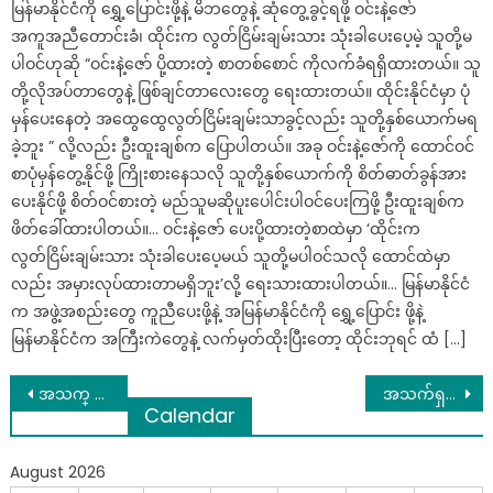
မြန်မာနိုင်ငံကို ရွှေ့ပြောင်းဖို့နဲ့ မိဘတွေနဲ့ ဆုံတွေ့ခွင့်ရဖို့ ဝင်းနဲ့ဇော်
အကူအညီတောင်းခံ၊ ထိုင်းက လွတ်ငြိမ်းချမ်းသား သုံးခါပေးပေ့မဲ့ သူတို့မ
ပါဝင်ဟုဆို “ဝင်းနဲ့ဇော် ပို့ထားတဲ့ စာတစ်စောင် ကိုလက်ခံရရှိထားတယ်။ သူ
တို့လိုအပ်တာတွေနဲ့ ဖြစ်ချင်တာလေးတွေ ရေးထားတယ်။ ထိုင်းနိုင်ငံမှာ ပုံ
မှန်ပေးနေတဲ့ အထွေထွေလွတ်ငြိမ်းချမ်းသာခွင့်လည်း သူတို့နှစ်ယောက်မရ
ခဲ့ဘူး ” လို့လည်း ဦးထူးချစ်က ပြောပါတယ်။ အခု ဝင်းနဲ့ဇော်ကို ထောင်ဝင်
စာပုံမှန်တွေ့နိုင်ဖို့ ကြိုးစားနေသလို သူတို့နှစ်ယောက်ကို စိတ်ဓာတ်ခွန်အား
ပေးနိုင်ဖို့ စိတ်ဝင်စားတဲ့ မည်သူမဆိုပူးပေါင်းပါဝင်ပေးကြဖို့ ဦးထူးချစ်က
ဖိတ်ခေါ်ထားပါတယ်။… ဝင်းနဲ့ဇော် ပေးပို့ထားတဲ့စာထဲမှာ ‘ထိုင်းက
လွတ်ငြိမ်းချမ်းသား သုံးခါပေးပေ့မယ် သူတို့မပါဝင်သလို ထောင်ထဲမှာ
လည်း အမှားလုပ်ထားတာမရှိဘူး’လို့ ရေးသားထားပါတယ်။… မြန်မာနိုင်ငံ
က အဖွဲ့အစည်းတွေ ကူညီပေးဖို့နဲ့ အမြန်မာနိုင်ငံကို ရွှေ့ပြောင်း ဖို့နဲ့
မြန်မာနိုင်ငံက အကြီးကဲတွေနဲ့ လက်မှတ်ထိုးပြီးတော့ ထိုင်းဘုရင် ထံ […]
Post
အသက္ ၂၀ အရြယ္မွာ အခ်စ္ေရးနဲ႔ပတ္သတ္ၿပီး ေရွာင္ၾကဥ္သင့္တဲ့အရာမ်ား..
အသက်ရှည်ရှည် နေချင်သူများ နောက်မကျသေးဘူးနော်
Calendar
navigation
August 2026