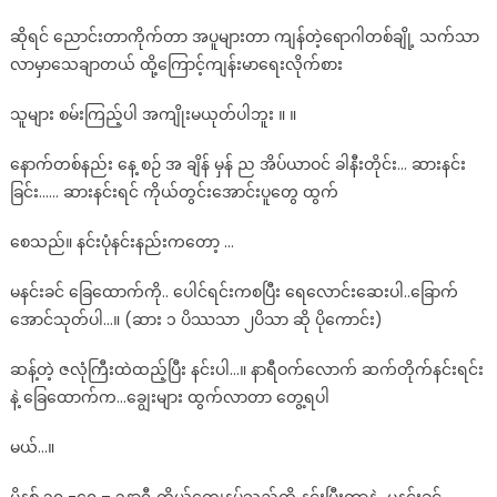
ဆိုရင် ညောင်းတာကိုက်တာ အပူများတာ ကျန်တဲ့ရောဂါတစ်ချို့ သက်သာ
လာမှာသေချာတယ် ထို့ကြောင့်ကျန်းမာရေးလိုက်စား
သူများ စမ်းကြည့်ပါ အကျိုးမယုတ်ပါဘူး ။ ။
နောက်တစ်နည်း နေ့ စဉ် အ ချိန် မှန် ည အိပ်ယာဝင် ခါနီးတိုင်း… ဆားနင်း
ခြင်း…… ဆားနင်းရင် ကိုယ်တွင်းအောင်းပူတွေ ထွက်
စေသည်။ နင်းပုံနင်းနည်းကတော့ …
မနင်းခင် ခြေထောက်ကို.. ပေါင်ရင်းကစပြီး ရေလောင်းဆေးပါ..ခြောက်
အောင်သုတ်ပါ…။ (ဆား ၁ ပိဿသာ ၂ပိသာ ဆို ပိုကောင်း)
ဆန့်တဲ့ ဇလုံကြီးထဲထည့်ပြီး နင်းပါ…။ နာရီဝက်လောက် ဆက်တိုက်နင်းရင်း
နဲ့ ခြေထောက်က…ချွေးများ ထွက်လာတာ တွေ့ရပါ
မယ်…။