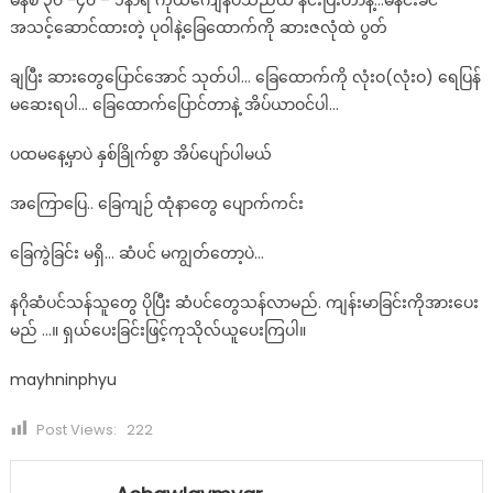
မိနစ် ၃၀ -၄၀ – ၁နာရီ ကိုယ်ကျေနပ်သည်ထိ နင်းပြီးတာနဲ့…မနင်းခင်
အသင့်ဆောင်ထားတဲ့ ပုဝါနဲ့ခြေထောက်ကို ဆားဇလုံထဲ ပွတ်
ချပြီး ဆားတွေပြောင်အောင် သုတ်ပါ… ခြေထောက်ကို လုံးဝ(လုံးဝ) ရေပြန်
မဆေးရပါ… ခြေထောက်ပြောင်တာနဲ့ အိပ်ယာဝင်ပါ…
ပထမနေ့မှာပဲ နှစ်ခြိုက်စွာ အိပ်ပျော်ပါမယ်
အကြောပြေ.. ခြေကျဉ် ထုံနာတွေ ပျောက်ကင်း
ခြေကွဲခြင်း မရှိ… ဆံပင် မကျွတ်တော့ပဲ…
နဂိုဆံပင်သန်သူတွေ ပိုပြီး ဆံပင်တွေသန်လာမည်. ကျန်းမာခြင်းကိုအားပေး
မည် …။ ရှယ်ပေးခြင်းဖြင့်ကုသိုလ်ယူပေးကြပါ။
mayhninphyu
Post Views:
222