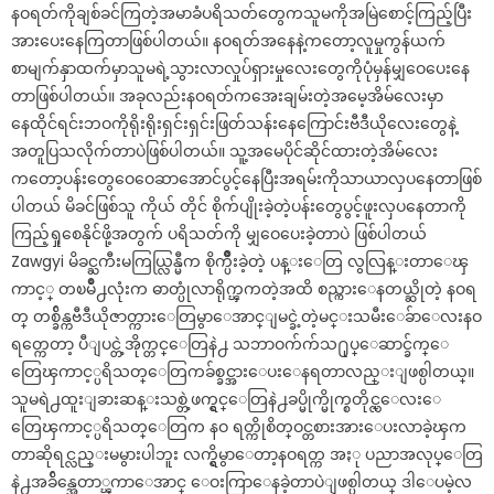
နဝရတ်ကိုချစ်ခင်ကြတဲ့အမာခံပရိသတ်တွေကသူမကိုအမြဲစောင့်ကြည့်ပြီး
အားပေးနေကြတာဖြစ်ပါတယ်။ နဝရတ်အနေနဲ့ကတော့လူမှုကွန်ယက်
စာမျက်နှာထက်မှာသူမရဲ့သွားလာလှုပ်ရှားမှုလေးတွေကိုပုံမှန်မျှဝေပေးနေ
တာဖြစ်ပါတယ်။ အခုလည်းနဝရတ်ကအေးချမ်းတဲ့အမေ့အိမ်လေးမှာ
နေထိုင်ရင်းဘဝကိုရိုးရိုးရှင်းရှင်းဖြတ်သန်းနေကြောင်းဗီဒီယိုလေးတွေနဲ့
အတူပြသလိုက်တာပဲဖြစ်ပါတယ်။ သူ့အမေပိုင်ဆိုင်ထားတဲ့အိမ်လေး
ကတော့ပန်းတွေဝေဝေဆာအောင်ပွင့်နေပြီးအရမ်းကိုသာယာလှပနေတာဖြစ်
ပါတယ် မိခင်ဖြစ်သူ ကိုယ် တိုင် စိုက်ပျိုးခဲ့တဲ့ပန်းတွေပွင့်ဖူးလှပနေတာကို
ကြည့်ရှုစေနိုင်ဖို့အတွက် ပရိသတ်ကို မျှဝေပေးခဲ့တာပဲ ဖြစ်ပါတယ်
Zawgyi မိခင္ႀကီးမကြယ္လြန္မီက စိုက္ပ်ိဳးခဲ့တဲ့ ပန္းေတြ လွလြန္းတာေၾ
ကာင့္ တၿမိဳ႕လုံးက ဓာတ္ပုံလာရိုက္ၾကတဲ့အထိ စည္ကားေန​တယ္ဆိုတဲ့ နဝရ
တ္ တစ္ခ်ိန္ကဗီဒီယိုဇာတ္ကားေတြမွာေအာင္ျမင္ခဲ့တဲ့မင္းသမီးေခ်ာေလးနဝ
ရတ္ကေတာ့ ပီျပင္တဲ့အိုက္တင္ေတြနဲ႕ သဘာဝက်က်သ႐ုပ္ေဆာင္ခ်က္ေ
တြေၾကာင့္ပရိသတ္ေတြကခ်စ္ခင္အားေပးေနရတာလည္းျဖစ္ပါတယ္။
သူမရဲ႕ထူးျခားဆန္းသစ္တဲ့ဖက္ရွင္ေတြနဲ႕ခပ္မိုက္မိုက္စတိုင္လ္ေလးေ
တြေၾကာင့္ပရိသတ္ေတြက နဝ ရတ္ကိုစိတ္ဝင္တစားအားေပးလာခဲ့ၾက
တာဆိုရင္လည္းမမွားပါဘူး လက္ရွိမွာေတာ့နဝရတ္က အႏု ပညာအလုပ္ေတြ
နဲ႕အခ်ိန္အေတာ္ၾကာေအာင္ ေဝးကြာေနခဲ့တာပဲျဖစ္ပါတယ္ ဒါေပမဲ့လ