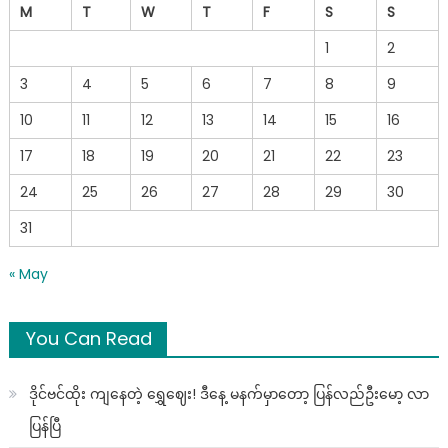
M
T
W
T
F
S
S
1
2
3
4
5
6
7
8
9
10
11
12
13
14
15
16
17
18
19
20
21
22
23
24
25
26
27
28
29
30
31
« May
You Can Read
ဒိုင်ဗင်ထိုး ကျနေတဲ့ ရွှေဈေး! ဒီနေ့ မနက်မှာတော့ ပြန်လည်ဦးမော့ လာ
ပြန်ပြီ