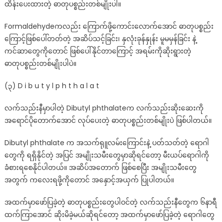
ထိန်းပေးထားတဲ့ ဓာတုပစ္စည်းတစ်မျိုးပါ။
Formaldehydeကလည်း ကြောက်ဖို့ကောင်းလောက်အောင် ဓာတုပစ္စည်း
ကြောင့်ဖြစ်ပေါ်တတ်တဲ့ အဆိပ်သင့်ခြင်း၊ နှလုံးခုန်နှုန်း မူမမှန်ခြင်း နဲ့
ကင်ဆာတွေကိုတောင် ဖြစ်ပေါ်နိုင်တာကြောင့် အရမ်းကိုဆိုးရွားတဲ့
ဓာတုပစ္စည်းတစ်မျိုးပါပဲ။
(၃) D i b u t y l p h t h a l a t
လက်သည်းနီမှာပါတဲ့ Dibutyl phthalateက လက်သည်းဆိုးဆေးကို
အရောင်ပိုတောက်အောင် လုပ်ပေးတဲ့ ဓာတုပစ္စည်းတစ်မျိုးပဲ ဖြစ်ပါတယ်။
Dibutyl phthalate က အသက်ရုူလမ်းကြောင်းနဲ့ ပတ်သတ်တဲ့ ရောဂါ
တွေကို ရရှိနိုင်တဲ့ အပြင် အမျိုးသမီးတွေမှာဆိုရင်တော့ မီးယပ်ရောဂါကို
ခံစားရစေနိုင်ပါတယ်။ အဆိပ်အတောက် ဖြစ်စေပြီး အမျိုးသမီးတွေ
အတွက် ကလေးရဖို့ကိုတောင် အနှောင့်အယှက် ပြုပါတယ်။
အထက်မှာဖော်ပြခဲ့တဲ့ ဓာတုပစ္စည်းတွေပါဝင်တဲ့ လက်သည်းနီတွေက ၆နာရီ
ထက်ကြာအောင် ဆိုးမိခဲ့မယ်ဆိုရင်တော့ အထက်မှာဖော်ပြခဲ့တဲ့ ရောဂါတွေ