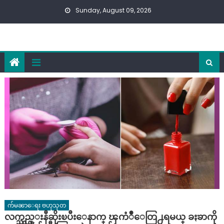
Skip
Sunday, August 09, 2026
to
content
က်မၼာေရး ဗဟုသုတ
လက္သည္းနီဆိုးၿပီးေနာက္ ၾကံဳေတြ႕ရမယ္ ခႏၶာကို