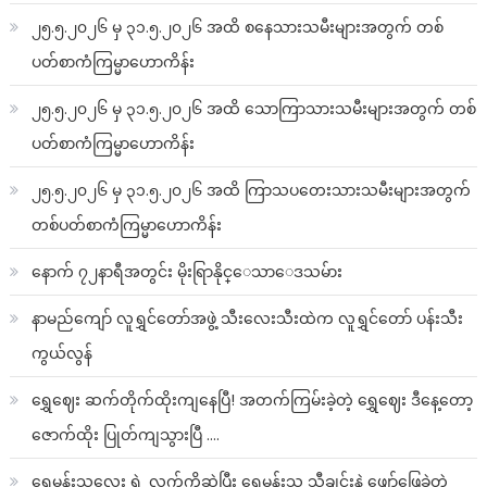
၂၅.၅.၂၀၂၆ မှ ၃၁.၅.၂၀၂၆ အထိ စနေသားသမီးများအတွက် တစ်
ပတ်စာကံကြမ္မာဟောကိန်း
၂၅.၅.၂၀၂၆ မှ ၃၁.၅.၂၀၂၆ အထိ သောကြာသားသမီးများအတွက် တစ်
ပတ်စာကံကြမ္မာဟောကိန်း
၂၅.၅.၂၀၂၆ မှ ၃၁.၅.၂၀၂၆ အထိ ကြာသပတေးသားသမီးများအတွက်
တစ်ပတ်စာကံကြမ္မာဟောကိန်း
နောက် ၇၂နာရီအတွင်း မိုးရြာနိုင္ေသာေဒသမ်ား
နာမည်ကျော် လူရွှင်တော်အဖွဲ့ သီးလေးသီးထဲက လူရွှင်တော် ပန်းသီး
ကွယ်လွန်
ရွှေဈေး ဆက်တိုက်ထိုးကျနေပြီ! အတက်ကြမ်းခဲ့တဲ့ ရွှေဈေး ဒီနေ့တော့
ဇောက်ထိုး ပြုတ်ကျသွားပြီ ….
ရွှေမန်းသူလေး ရဲ့ လက်ကိုဆွဲပြီး ရွှေမန်းသူ သီချင်းနဲ့ ဖျော်ဖြေခဲ့တဲ့