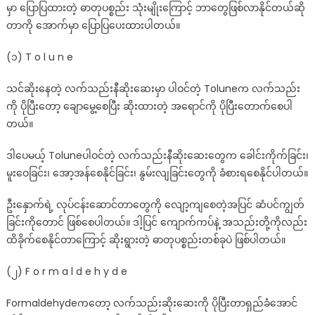
မှာ ပြောပြထားတဲ့ ဓာတုပစ္စည်း သုံးမျိုးကြောင့် ဘာတွေဖြစ်လာနိုင်တယ်ဆို
ထိ
တာကို အောက်မှာ ပြောပြပေးထားပါတယ်။
ခို
က္
(၁) T o l u n e
ပ်
က္
သင်ဆိုးနေတဲ့ လက်သည်းနီဆိုးဆေးမှာ ပါဝင်တဲ့ Toluneက လက်သည်း
စီး
ကို ပိုပြီးတော့ ချောမွေ့စေပြီး ဆိုးထားတဲ့ အရောင်ကို ပိုပြီးတောက်စေပါ
သြား
တယ်။
တဲ့
အ
ဒါပေမယ့် Toluneပါဝင်တဲ့ လက်သည်းနီဆိုးဆေးတွေက ခေါင်းကိုက်ခြင်း၊
ရာ
မူးဝေခြင်း၊ အော့အန်စေနိုင်ခြင်း၊ နွမ်းလျခြင်းတွေကို ခံစားရစေနိုင်ပါတယ်။
မ်ား
ဦးနှောက်ရဲ့ လုပ်ငန်းဆောင်တာတွေကို လျော့ကျစေတဲ့အပြင် ဆံပင်ကျွတ်
ခြင်းကိုတောင် ဖြစ်စေပါတယ်။ ဒါ့ပြင် ကျောက်ကပ်နဲ့ အသည်းတို့ကိုလည်း
ထိခိုက်စေနိုင်တာကြောင့် ဆိုးရွားတဲ့ ဓာတုပစ္စည်းတစ်ခုပဲ ဖြစ်ပါတယ်။
(၂) F o r m a l d e h y d e
Formaldehydeကတော့ လက်သည်းဆိုးဆေးကို ပိုပြီးတာရှည်ခံအောင်