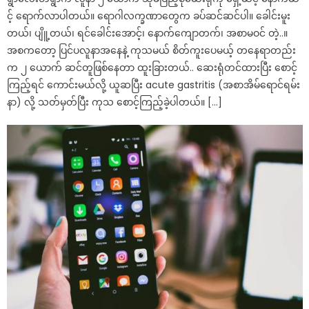
င့် ရောက်လာပါတယ်။ ရောဂါလက္ခဏာတွေက ခပ်ဆင်ဆင်ပါ။ ခေါင်းမူး
တယ်၊ ပျိူ့တယ်၊ ရင်ခေါင်းအောင့်၊ နောက်ကျောတက်၊ အစာမဝင် တဲ့..။
အစကတော့ ပြင်ပလူနာအနေနဲ့ ကုသမယ် စိတ်ကူးပေမယ့် တနေရာတည်း
က ၂ ယောက် ဆင်တူဖြစ်နေတာ ထူးခြားတယ်.. ဆေးရုံတင်ထားပြီး စောင့်
ကြည့်ရင် ကောင်းမယ်လို့ ယူဆပြီး acute gastritis (အစာအိမ်ရောင်ရမ်း
နာ) လို့ သတ်မှတ်ပြီး ကုသ စောင့်ကြည့်ခဲ့ပါတယ်။ […]