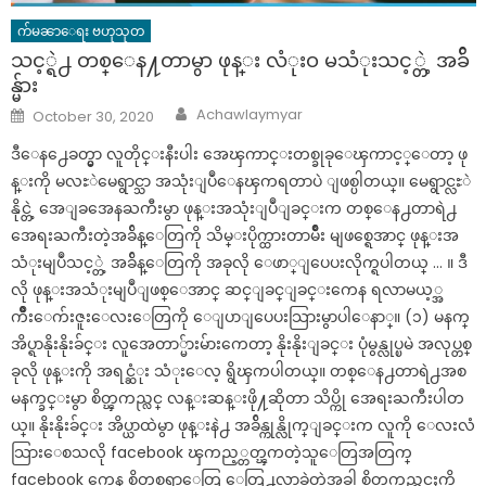
က်မၼာေရး ဗဟုသုတ
သင့္ရဲ႕ တစ္ေန႔တာမွာ ဖုန္း လံုးဝ မသံုးသင့္တဲ့ အခ်ိ
န္မ်ား
Author
Posted
Achawlaymyar
October 30, 2020
on
ဒီေန႕ေခတ္မွာ လူတိုင္းနီးပါး အေၾကာင္းတစ္ခုခုေၾကာင့္ေတာ့ ဖု
န္းကို မလႊဲမေရွာင္သာ အသုံးျပဳေနၾကရတာပဲ ျဖစ္ပါတယ္။ မေရွာင္လႊဲ
နိုင္တဲ့ အေျခအေနႀကီးမွာ ဖုန္းအသုံးျပဳျခင္းက တစ္ေန႕တာရဲ႕
အေရးႀကီးတဲ့အခ်ိန္ေတြကို သိမ္းပိုက္ထားတာမ်ိဳး မျဖစ္ရေအာင္ ဖုန္းအ
သံုးမျပဳသင့္တဲ့ အခ်ိန္ေတြကို အခုလို ေဖာ္ျပေပးလိုက္ရပါတယ္ … ။ ဒီ
လို ဖုန္းအသံုးမျပဳျဖစ္ေအာင္ ဆင္ျခင္ျခင္းကေန ရလာမယ့္အ
က်ိဳးေက်းဇူးေလးေတြကို ေျပာျပေပးသြားမွာပါေနာ္။ (၁) မနက္
အိပ္ရာနိုးနိုးခ်င္း လူအေတာ္မ်ားမ်ားကေတာ့ နိုးနိုးျခင္း ပုံမွန္လုပ္ၿမဲ အလုပ္တစ္
ခုလို ဖုန္းကို အရင္ဆံုး သံုးေလ့ ရွိၾကပါတယ္။ တစ္ေန႕တာရဲ႕အစ
မနက္ခင္းမွာ စိတ္ၾကည္လင္ လန္းဆန္းဖို႔ဆိုတာ သိပ္ကို အေရးႀကီးပါတ
ယ္။ နိုးနိုးခ်င္း အိပ္ယာထဲမွာ ဖုန္းနဲ႕ အခ်ိန္ကုန္လိုက္ျခင္းက လူကို ေလးလံ
သြားေစသလို facebook ၾကည့္တတ္ၾကတဲ့သူေတြအတြက္
facebook ကေန စိတ္ညစ္စရာေတြ ေတြ႕လာခဲ့တဲ့အခါ စိတ္ၾကည္လင္မႈကို