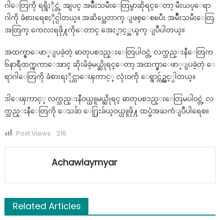
ဂါေတြကို ရရွိႏိုင္တဲ့ အျပင္ အမ်ိဳးသမီးေတြမွာဆိုရင္ေတာ့ မီးယပ္ေရာ
ဂါကို ခံစားရေစႏိုင္ပါတယ္။ အဆိပ္အေတာက္ ျဖစ္ေစၿပီး အမ်ိဳးသမီးေတြ
အတြက္ ကေလးရဖို႔ကိုေတာင္ အေႏွာင့္အယွက္ ျပဳပါတယ္။
အထက္မွာေဖာ္ျပခဲ့တဲ့ ဓာတုပစၥည္းေတြပါဝင္တဲ့ လက္သည္းနီေတြက
၆နာရီထက္ၾကာေအာင္ ဆိုးမိခဲ့မယ္ဆိုရင္ေတာ့ အထက္မွာေဖာ္ျပခဲ့တဲ့ ေ
ရာဂါေတြကို ခံစားရႏိုင္တာေၾကာင့္ လုံးဝကို ေရွာင္က်ဥ္သင့္ပါတယ္။
ဒါေၾကာင့္ လက္သည္းနီဝယ္ယူမယ္ဆိုရင္ ဓာတုပစၥည္းေတြမပါဝင္တဲ့ လ
က္သည္းနီေတြကို ေသခ်ာ ေ႐ြးခ်ယ္ဝယ္ယူဖို႔ ထပ္မံအႀကံျပဳပါရေစ။
Post Views:
216
Achawlaymyar
Related Articles