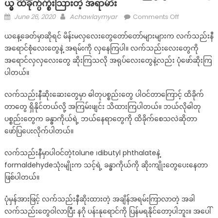
ယ္မွ ထိခိုက္ပ်က္စီးသြားတဲ့ အရာမ်ား
Posted
Author
on
June 26, 2020
Achawlaymyar
Comments Off
on
လ
ယနေ့ခေတ်မှာဆိုရင် မိန်းမလှလေးတွေတော်တော်များများက လက်သည်းနီ
က္
အရောင်စုံလေးတွေနဲ့ အရမ်းကို လှနေကြပါ။ လက်သည်းလေးတွေကို
သ
အရောင်လှလှလေးတွေ ဆိုးကြသလို အရုပ်လေးတွေနဲ့လည်း ပုံဖော်ဆိုးကြ
ည္း
နီ
ပါတယ်။
ဆိုး
လက်သည်းနီဆိုးဆေးတွေမှာ ဓါတုပစ္စည်းတွေ ပါဝင်တာကြောင့် ထိခိုက်
ၿ
ပီးေ
တာတွေ ရှိနိုင်တယ်လို့ အကြမ်းဖျင်း သိထားကြပါတယ်။ ဘယ်လိုဓါတု
နာ
ပစ္စည်းတွေက ခန္ဓာကိုယ်ရဲ့ ဘယ်နေရာတွေကို ထိခိုက်စေသလဲဆိုတာ
က္
ဖော်ပြပေးလိုက်ပါတယ်။
ၾ
ကံဳေ
လက်သည်းနီမှာပါဝင်တဲ့tolune ၊dibutyl phthalateနဲ့
တြ႕ရ
formaldehydeသုံးမျိုးက သင့်ရဲ့ ခန္ဓာကိုယ်ကို ဆိုးကျိုးတွေပေးနေတာ
မယ္
ဖြစ်ပါတယ်။
ခႏၶာ
ကို
ပုံမှန်အားဖြင့် လက်သည်းနီဆိုးထားတဲ့ အချိန်အရမ်းကြာလာတဲ့ အခါ
ယ္
လက်သည်းတွေဝါလာပြီး နဂို ပန်းနုရောင်ကို ပြန်မရနိုင်တော့ပါဘူး။ အပေါ်
မွ