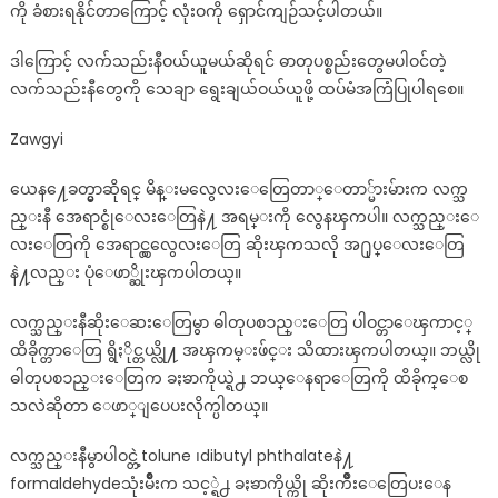
ကို ခံစားရနိုင်တာကြောင့် လုံးဝကို ရှောင်ကျဉ်သင့်ပါတယ်။
ဒါကြောင့် လက်သည်းနီဝယ်ယူမယ်ဆိုရင် ဓာတုပစ္စည်းတွေမပါဝင်တဲ့
လက်သည်းနီတွေကို သေချာ ရွေးချယ်ဝယ်ယူဖို့ ထပ်မံအကြံပြုပါရစေ။
Zawgyi
ယေန႔ေခတ္မွာဆိုရင္ မိန္းမလွေလးေတြေတာ္ေတာ္မ်ားမ်ားက လက္သ
ည္းနီ အေရာင္စုံေလးေတြနဲ႔ အရမ္းကို လွေနၾကပါ။ လက္သည္းေ
လးေတြကို အေရာင္လွလွေလးေတြ ဆိုးၾကသလို အ႐ုပ္ေလးေတြ
နဲ႔လည္း ပုံေဖာ္ဆိုးၾကပါတယ္။
လက္သည္းနီဆိုးေဆးေတြမွာ ဓါတုပစၥည္းေတြ ပါဝင္တာေၾကာင့္
ထိခိုက္တာေတြ ရွိႏိုင္တယ္လို႔ အၾကမ္းဖ်င္း သိထားၾကပါတယ္။ ဘယ္လို
ဓါတုပစၥည္းေတြက ခႏၶာကိုယ္ရဲ႕ ဘယ္ေနရာေတြကို ထိခိုက္ေစ
သလဲဆိုတာ ေဖာ္ျပေပးလိုက္ပါတယ္။
လက္သည္းနီမွာပါဝင္တဲ့tolune ၊dibutyl phthalateနဲ႔
formaldehydeသုံးမ်ိဳးက သင့္ရဲ႕ ခႏၶာကိုယ္ကို ဆိုးက်ိဳးေတြေပးေန