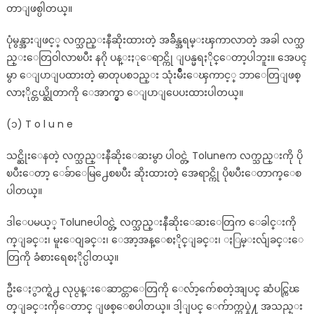
တာျဖစ္ပါတယ္။
ပုံမွန္အားျဖင့္ လက္သည္းနီဆိုးထားတဲ့ အခ်ိန္အရမ္းၾကာလာတဲ့ အခါ လက္သ
ည္းေတြဝါလာၿပီး နဂို ပန္းႏုေရာင္ကို ျပန္မရႏိုင္ေတာ့ပါဘူး။ အေပၚ
မွာ ေျပာျပထားတဲ့ ဓာတုပစၥည္း သုံးမ်ိဳးေၾကာင့္ ဘာေတြျဖစ္
လာႏိုင္တယ္ဆိုတာကို ေအာက္မွာ ေျပာျပေပးထားပါတယ္။
(၁) T o l u n e
သင္ဆိုးေနတဲ့ လက္သည္းနီဆိုးေဆးမွာ ပါဝင္တဲ့ Toluneက လက္သည္းကို ပို
ၿပီးေတာ့ ေခ်ာေမြ႕ေစၿပီး ဆိုးထားတဲ့ အေရာင္ကို ပိုၿပီးေတာက္ေစ
ပါတယ္။
ဒါေပမယ့္ Toluneပါဝင္တဲ့ လက္သည္းနီဆိုးေဆးေတြက ေခါင္းကို
က္ျခင္း၊ မူးေဝျခင္း၊ ေအာ့အန္ေစႏိုင္ျခင္း၊ ႏြမ္းလ်ျခင္းေ
တြကို ခံစားရေစႏိုင္ပါတယ္။
ဦးေႏွာက္ရဲ႕ လုပ္ငန္းေဆာင္တာေတြကို ေလ်ာ့က်ေစတဲ့အျပင္ ဆံပင္ကြၽ
တ္ျခင္းကိုေတာင္ ျဖစ္ေစပါတယ္။ ဒါ့ျပင္ ေက်ာက္ကပ္နဲ႔ အသည္း