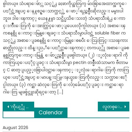
စ္ပါတယ္။ သံပရာေဖ်ာ္က သင့္ရဲ႕ ခႏၶာကိုယ္အတြက္ မ်ားစြာအေထာက္အကူေ
ပးႏိုင္တဲ့အျပင္ ေန႔စဥ္ေသာက္သင့္တဲ့ ေဖာ္်ရည္တစ္မ်ိဳးဆိုလည္း မမွားပါ
ဘူး။ ဒါေၾကာင့္ ယေန႔မွာ သင္သိပ္မသိေသးတဲ့ သံပရာသီးရဲ႕ ေကာ
င္းက်ိဳးေတြကို ေအာက္တြင္ေဖာ္ျပေပးလိုက္ပါတယ္။ (၁) အစာေၾ
ကစနစ္ကို ေကာင္းမြန္ေစျခင္း သံပရာသီးမွာပါဝင္တဲ့ soluble fiber က
သင့္ရဲ႕ အစာေျခစနစ္ကို ေကာင္းမြန္ေစၿပီး ေသြးတြင္းသၾကား
ဓာတ္ကိုလည္း ထိန္းညႇိေပးႏိုင္တာေၾကာင့္ တကယ့္ကို အစာေျခစ
နစ္အတြက္ေကာင္းမြန္တဲ့ ေဖ်ာ္ရည္တစ္မ်ိဳးျဖစ္ပါတယ္။ (၂) ႏွလုံးေရာဂါ ကို
ကာကြယ္ေပးႏိုင္ျခင္း သံပရာသီးမွာ pectin တစ္မ်ိဳးထဲသာမက ဗီတာမ
င္ C ဓာတ္ျပည့္ဝစြာပါဝင္တာေၾကာင့္ ႏွလုံးေရာဂါေတြကို ကာကြ
ယ္ေပးႏိုင္တဲ့အျပင္ ေမာပန္းႏြမ္းနယ္မႈေတြကိုလည္း သက္သာေစႏို
င္ပါတယ္။ (၃) ကင္ဆာ ဆဲလ္ေတြကို ေလ်ာ့ခ်ေပးႏိုင္ျခင္း ကင္ဆာေရာ
ဂါေတြ မျဖစ္ခ်င္ဘူးဆိုရင္ေတာ့ […]
Post
‘ကိုယ့္ကို စိတ္ကုန္သြားတဲ့ ခ်စ္သူ မိမိထံအျမန္ဆုံး စိတ္ျပန္လည္လာေစမယ့္ အစီရင္’
လူတစ္ေယာက္ရဲ႕နာမည္ကိုသိရံုနွင့္္စိတ္အ​ျခအေနသိနိုင္ေအာင္ တြက္ၾကည့္နည္း. ​
Calendar
navigation
August 2026