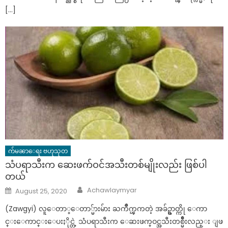
[…]
က်မၼာေရး ဗဟုသုတ
သံပရာသီးက ဆေးဖက်ဝင်အသီးတစ်မျိုးလည်း ဖြစ်ပါ
တယ်
Author
Posted
Achawlaymyar
August 25, 2020
on
(Zawgyi) လူေတာ္ေတာ္မ်ားမ်ား ႀကိဳက္ၾကတဲ့ အခ်ဥ္ဓာတ္ကို ေကာ
င္းေကာင္းေပးႏိုင္တဲ့ သံပရာသီးက ေဆးဖက္ဝင္အသီးတစ္မ်ိဳးလည္း ျဖ