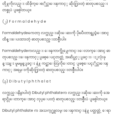
တို႔ကိုလည္း ထိခိုက္ေစႏိုင္တာေၾကာင့္ ဆိုး႐ြားတဲ့ ဓာတုပစၥည္း
တစ္ခုပဲ ျဖစ္ပါတယ္။
(၂) F o r m a l d e h y d e
Formaldehydeကေတာ့ လက္သည္းဆိုးေဆးကို ပိုၿပီးတာရွည္ခံေအာင္
ထိန္းေပးထားတဲ့ ဓာတုပစၥည္းတစ္မ်ိဳးပါ။
Formaldehydeကလည္း ေၾကာက္ဖို႔ေကာင္းေလာက္ေအာင္ ဓာ
တုပစၥည္းေၾကာင့္ျဖစ္ေပၚတတ္တဲ့ အဆိပ္သင့္ျခင္း၊ ႏွလုံးခု
န္ႏႈန္း မူမမွန္ျခင္း နဲ႔ ကင္ဆာေတြကိုေတာင္ ျဖစ္ေပၚႏိုင္တာေၾ
ကာင့္ အရမ္းကိုဆိုး႐ြားတဲ့ ဓာတုပစၥည္းတစ္မ်ိဳးပါပဲ။
(၃) D i b u t y l p h t h a l a t
လက္သည္းနီမွာပါတဲ့ Dibutyl phthalateက လက္သည္းဆိုးေဆးကို အေ
ရာင္ပိုေတာက္ေအာင္ လုပ္ေပးတဲ့ ဓာတုပစၥည္းတစ္မ်ိဳးပဲ ျဖစ္ပါတယ္။
Dibutyl phthalate က အသက္႐ုူလမ္းေၾကာင္းနဲ႔ ပတ္သတ္တဲ့ ေရာ