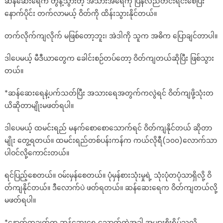
ဆန်ဆေးရေက တွန့်သွားတဲ့ အသားအရေကို ပြန်လည်တင်းရင်းစေပြီး
နောက်ပိုင်း တက်လာမယ့် ဝိတ်ကို ထိန်းသွားနိုင်တယ်။
တက်လိုက်ကျလိုက် မဖြစ်တော့ဘူး၊ အဲဒါကို သူက အဓိက ပြောချင်တာပါ။
ဒါပေမယ့် မီဒီယာတွေက ခေါင်းစဉ်တပ်တော့ ဝိတ်ကျတယ်ဆိုပြီး ဖြစ်သွား
တယ်။
*ဆန်ဆေးရေနဲ့ပက်သတ်ပြီး အသားရေအတွက်ကလွဲရင် ဝိတ်ကျဖို့သုံးတ
ယိဆိုတာမျိုးမဖတ်ရပါ။
ဒါပေမယ့် ထမင်းရည် မနက်စောစောသောက်ရင် ဝိတ်ကျနိုင်တယ် ဆိုတာ
မျိုး တွေ့ရတယ်။ ထမင်းရည်တစ်ပန်းကန်က ကယ်လိုရီ(၁၀၀)လောက်သာ
ပါဝင်လို့ကောင်းတယ်။
ရင်ပြည့်စေတယ်။ ဝမ်းမှန်စေတယ်။ ပုံမှန်စားသုံးမှုရဲ့ သုံးပုံတပုံသာရှိလို့ ဝိ
တ်ကျနိုင်တယ်။ ဒီလောက်ပဲ ဖတ်ရတယ်။ ဆန်ဆေးရေက ဝိတ်ကျတယ်လို့
မဖတ်ရပါ။
*နောက်တချက်က ဆန်ဆေးရေ သောက်တဲ့အခါ အများစိုးရိမ်သလို