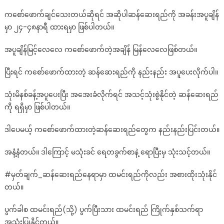
ကစော်ဖောက်ချင်သေးတယ်ဆိုရင် အဆိုပါဆန်ဆေးရည်ကို အခန်းအပူချိန်
မှာ ၂၄-၄၈နာရီ ထားရမှာ ဖြစ်ပါတယ်။
အပူချိန်မြင့်လေလေ ကစော်ဖောက်တဲ့အချိန် မြန်လေလေဖြစ်တယ်။
ပြီးရင် ကစော်ဖောက်ထားတဲ့ ဆန်ဆေးရည်ကို နည်းနည်း အပူပေးလိုက်ပါ။
သုံးမိနစ်ခန့်အပူပေးပြီး အအေးခံလိုက်ရင် အသင့်သုံးစွဲနိုင်တဲ့ ဆန်ဆေးရည်
ကို ရရှိမှာ ဖြစ်ပါတယ်။
ဒါပေမယ့် ကစော်ဖောက်ထားတဲ့ဆန်ဆေးရည်တွေက နည်းနည်းပြင်းတယ်။
အနံ့နံတယ်။ ဒါကြောင့် မသုံးခင် ရေတခွက်စာနဲ့ ရောပြီးမှ သုံးသင့်တယ်။
#မှတ်ချက်_ဆန်ဆေးရည်နေရာမှာ ထမင်းရည်ကိုလည်း အစားထိုးသုံးနိုင်
တယ်။
ပွက်ခါစ ထမင်းရည်(သို့) ပွက်ပြီးသား ထမင်းရည် ကြိုက်နှစ်သက်ရာ
အသုံးပြုနိုင်တယ်။