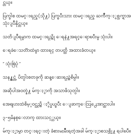
င္တယ္။
ပြက္ခါစ ထမင္းရည္(သို႔) ပြက္ၿပီးသား ထမင္းရည္ ႀကိဳက္ႏွစ္သက္ရာအ
သုံးျပဳနိုင္တယ္။
သတိျပဳရမွာက ထမင္းရည္ကို ေရနဲ႔အရင္ေရာၿပီးမွ သုံးပါ။
ေရခဲေသတၱာထဲမွာ ထားရင္ တပတ္ထိ အထားခံတယ္။
” သုံးစြဲပုံ ”
သန႔္စင္တဲ့ ပိတ္ပါးစတခုကို ဆန္ေဆးရည္ထဲစိမ္ပါ။
အဆိုပါအဝတ္နဲ႔ မ်က္ႏွာကို အသာဖိသုတ္ပါ။
အေရျပားထဲစိမ့္ဝင္သည္ထိ ႏွိပ္နယ္ၿပီး ေျခာက္ေသြ႕ေအာင္ထားပါ။
၃-၅မိနစ္ေလာက္ ထားသင့္တယ္။
မ်က္ႏွာမွာ တင္းရင္းတဲ့ ခံစားမႈမ်ိဳးရတဲ့အခါ မ်က္ႏွာစသစ္လို႔ ရပါၿပီ။