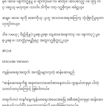
မ္ေဆးေၾကာ႐ုံနဲ႔ ေရာဂါပိုးမႊား၊ ဓာတုေဆးပစၥည္းေတြ က
င္းစင္မယ္ မဟုတ္ေသးပါ။ ဒါကိုေတာ့ ဂ႐ုစိုက္ေစခ်င္တယ္။
ဆန္ေဆးေရကို ခႏၶာကိုယ္ ျပင္ပ အသားအေရအတြက္ သုံးစြဲလို႔ရတာ
ဟုတ္ပါတယ္။
ဒါေပမယ့္ ဝိတ္က်ဖို႔ပဲျဖစ္ျဖစ္၊ တျခားအေၾကာင္းေၾကာင့္ပဲျဖ
စ္ျဖစ္ ေသာက္သုံးမယ္ဆိုရင္ အထူးဂ႐ုစိုက္သင့္တယ္။
#Crd
Unicode Version
ကျန်းမာရေးအတွက် အကျိုးများလှတဲ့ ဆန်ဆေးရည်
*ဆန်ဆေးရေကိစ္စ အခုတလောခေတ်စားနေတယ်။ ဂျာနယ်တခုမှာ ပါတဲ့
သတင်းတပုဒ်ကြောင့် ဖြစ်ပါတယ်။
တရက်ကပဲ တနင်္ဂနွေကျန်းမာရေးအမေးအဖြေ အစီအစဉ်တခုမှာ ဆန်ဆေး
ရေနဲ့ပက်သတ်ပြီး မေးထားတာရှ်လို့ ရေးဖို့ဖြစ်လာတယ်။