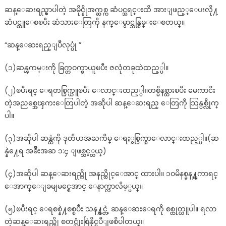
ဆန္ေဆးရည္မွာပါတဲ့ အမိုင္နိုအက္ဆစ္က ဆံပင္အရင္းထိ အားျဖည့္ေပးလို႔
ဆံပင္ထူေစၿပီး ဆံသားေတြကို နက္ေမွာင္သန္စြမ္းေစတယ္။
“ဆန္ေဆးရည္ျပဳလုပ္ပုံ ”
(၁)ဆန္ၾကမ္းကို ခြက္တဝက္စာယူၿပီး ဇလုံတခုထဲထည့္ပါ။
(၂)ၿပီးရင္ ေရတစ္ခြက္ယူၿပီး ေလာင္းထည့္ပါ။တစ္မိနစ္ထားၿပီး မေကာငိး
တဲ့အညစ္အေၾကးေတြပါတဲ့ အဆိုပါ ဆန္ေဆးရည္ ေတြကို သြန္ပစ္လိုက္
ပါ။
(၃)အဆိုပါ ဆန္ထဲကို ဒုတိယအႀကိမ္ ေရႏွစ္ခြက္စာေလာင္းထည့္ပါ။(ဆ
န္နဲ႔ေရ အခ်ိဳးအဆ ၁:၄ ျဖစ္သင့္တယ္)
(၄)အဆိုပါ ဆန္ေဆးရည္ကို အနည္ထိုင္ေအာင္ ထားပါ။ ၁ဝမိနစ္ခန႔္ၾကာရင္
ေအာက္ေျခမျမင္ရေအာင္ ေနာက္လာလိမ့္မယ္။
(၅)ၿပီးရင္ ေရစစ္နဲ႔စစ္ၿပီး သန႔္စင္တဲ့ ဆန္ေဆးေရကို စစ္ထုတ္ယူပါ။ ရလာ
တဲ့ဆန္ေဆးရည္ကို စတင္သုံးစြဲနိုင္ၿပီျဖစိပါတယ္။