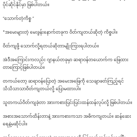
ပိုင်ဆိုင်နိုင်မှာ ဖြစ်ပါတယ်။
“သောက်တဲ့ကိစ္စ ”
*အမေးများတဲ့ မေးခွန်းနောက်တခုက ဝိတ်ကျတယ်ဆိုတဲ့ ကိစ္စပါ။
ဝိတ်ကျဖို့ သောက်လို့ရတယ်ဆိုတာမျိုးကြားရပါတယ်။
အဲဒီအကြောင်းကလည်း ဂျာနယ်တခုမှာ ဆရာဝန်တယောက်က ဖြေထား
တာကြောင့်ဖြစ်ပါတယ်။
တကယ်တော့ ဆရာဝန်ပြောတဲ့ အမေးအဖြေကို သေချာဖတ်ကြည့်ရင်
သိသိသာသာဝိတ်ကျတယ်လို့ ပြောမထားပါ။
သူတကယ်ဝိတ်ကျခဲ့တာ အားကစားပြင်းပြင်းထန်ထန်လုပ်လို့ ဖြစ်ပါတယ်။
အစားအသောက်ထိန်းတာနဲ့ အားကစားကသာ အဓိကကျတယ်။ ဆန်ဆေး
ရေနဲ့မဆိုင်ပါ။