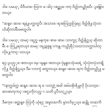
ဒါေပမယ့္ မီဒီယာေတြက ေခါင္းစဥ္တပ္ေတာ့ ဝိတ္က်တယ္ဆိုၿပီး ျဖစ္သြား
တယ္။
*ဆန္ေဆးေရနဲ႔ပက္သတ္ၿပီး အသားေရအတြက္ကလြဲရင္ ဝိတ္က်ဖို႔သုံးတ
ယိဆိုတာမ်ိဳးမဖတ္ရပါ။
ဒါေပမယ့္ ထမင္းရည္ မနက္ေစာေစာေသာက္ရင္ ဝိတ္က်နိုင္တယ္ ဆိုတာ
မ်ိဳး ေတြ႕ရတယ္။ ထမင္းရည္တစ္ပန္းကန္က ကယ္လိုရီ(၁၀၀)ေလာက္သာပါဝင္
လို႔ေကာင္းတယ္။
ရင္ျပည့္ေစတယ္။ ဝမ္းမွန္ေစတယ္။ ပုံမွန္စားသုံးမႈရဲ့ သုံးပုံတပုံသာရွိ
လို႔ ဝိတ္က်နိုင္တယ္။ ဒီေလာက္ပဲ ဖတ္ရတယ္။ ဆန္ေဆးေရက ဝိတ္က်တယ္လို႔ မ
ဖတ္ရပါ။
*ေနာက္တခ်က္က ဆန္ေဆးေရ ေသာက္တဲ့အခါ အမ်ားစိုးရိမ္သလို ပိုးသတ္ေ
ဆး၊ဓာတုကင္းစင္မႈကိုလည္း သတိျပဳသင့္တယ္။
ဒီဖက္ေခတ္ဆန္ေတြကို ယုံရင္ အမွားႀကီး မွားလိမ့္မယ္။ ဆန္ကို တႀကိ