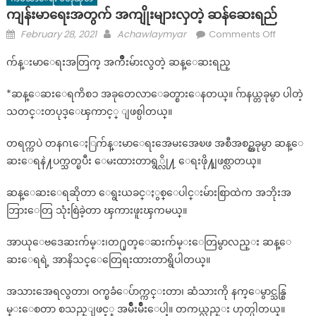
ကျန်းမာရေးအတွက် အကျိုးများလှတဲ့ ဆန်ဆေးရည်
Posted
Author
on
February 28, 2021
Achawlaymyar
Comments Off
on
ကျန်းမာရ
က်န္းမာေရးအတြက္ အက်ိဳးမ်ားလွတဲ့ ဆန္ေဆးရည္
အတွက်
အကျိုး
*ဆန္ေဆးေရကိစၥ အခုတေလာေခတ္စားေနတယ္။ ဂ်ာနယ္တခုမွာ ပါတဲ့
များ
သတင္းတပုဒ္ေၾကာင့္ ျဖစ္ပါတယ္။
လှ
တဲ့
တရက္ကပဲ တနဂၤေႏြက်န္းမာေရးအေမးအေၿဖ အစီအစဥ္တခုမွာ ဆန္ေ
ဆန်
ဆးေရနဲ႔ပက္သတ္ၿပီး ေမးထားတာရွ္လို႔ ေရးဖို႔ျဖစ္လာတယ္။
ဆေးရည်
ဆန္ေဆးေရဆိုတာ ေရွးယခင္ႏွစ္ေပါင္းမ်ားစြာထဲက အဘိုးအ
ဘြားေတြ သုံးစြဲခဲ့တာ ၾကားဖူးၾကမယ္။
အာယုေဗဒေဆးက်မ္း၊တ႐ုတ္ေဆးက်မ္းေတြမွာလည္း ဆန္ေ
ဆးေရရဲ့ အာနိသင္ေတြေရးထားတာရွိပါတယ္။
အသားအေရလွတာ၊ ဝက္ၿခံေပ်ာက္ကင္းတာ၊ ဆံသားကို နက္ေမွာင္သန္စြ
မ္းေစတာ စသည္ျဖင့္ အမ်ိဳးမ်ိဳးေပါ့။ တကယ္လည္း ဟုတ္ပါတယ္။