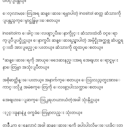
ပါဝင္ျပန္တယ္။
ေလ့လာမႈေတြအရ ဆန္ေဆးေရမွာပါတဲ့ inositol ဓာတ္က ဆံသားကို
ျပန္လည္နက္ေမွာင္သန္စြမ္းေစတယ္။
inositolက ေခါင္းေလၽွာ္ၿပီးေနာက္ပိုင္း ဆံသားထဲထိ ဝင္ေရာ
က္ျပဳျပင္နိုင္တယ္။ ေနာက္ၿပီး ဆန္ေဆးရည္မွာပါတဲ့ အမိုင္နိုအက္ဆစ္က ဆံပင္အရ
င္းထိ အားျဖည့္ေပးတယ္။ ဆံသားကို ထူထပ္ေစတယ္။
*ဆန္ေဆးေရကို အာယုေဗဒေဆးနည္းအရ အေရျပား ေရာင္ရမ္း
နာေတြမွာ အသုံးျပဳတယ္။
အစိုဓာတ္ထိန္းေပးတယ္။ အနာက်က္ေစတယ္။ ေသြးလည္ပတ္မႈအားေ
ကာင္းလို႔ အမဲစက္ေတြကို ေလၽွာ့ပါးသက္သာေစတယ္။
အေရျပားေျခာက္ေသြ႕ရဟယားယံတဲ့အခါ သုံးနိုင္တယ္။
ႏွင္းခူနာနဲ႔ ဝက္ၿခံေတြမွာလည္း သုံးတယ္။
တခ်ိဳ႕က ေနေလာင္တဲ့အခါ ဆန္ေဆးေရကို ခပ္ပါးပါးလိမ္းေပးခိုင္းတ