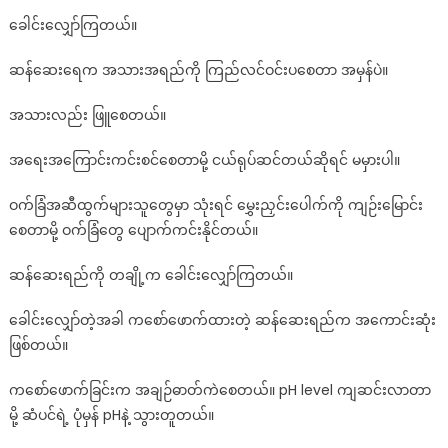
ခေါင်းလျှော်ကြတယ်။
ဆန်ဆေးရေက အသားအရည်ကို ကြည်လင်ဝင်းပစေတာ အမှန်ပဲ။
အသားလည်း ဖြူစေတယ်။
အရေးအကြောင်းကင်းစင်စေတာမို့ ငယ်ရုပ်ဆင်တယ်ဆိုရင် မမှားပါ။
ဝက်ခြံအဆီထွက်များသူတွေမှာ သုံးရင် မွှေးညှင်းပေါက်ကို ကျဉ်းမြောင်း
စေတာမို့ ဝက်ခြံတွေ ပျောက်ကင်းနိုင်တယ်။
ဆန်ဆေးရည်ကို တချို့က ခေါင်းလျှော်ကြတယ်။
ခေါင်းလျှော်တဲ့အခါ ကစော်ဖောက်ထားတဲ့ ဆန်ဆေးရည်က အကောင်းဆုံး
ဖြစ်တယ်။
ကစော်ဖောက်ခြင်းက အချဉ်ဓာတ်ကဲစေတယ်။ pH level ကျဆင်းလာတာ
မို့ ဆံပင်ရဲ့ ပုံမှန် pHနဲ့ သွားတူတယ်။