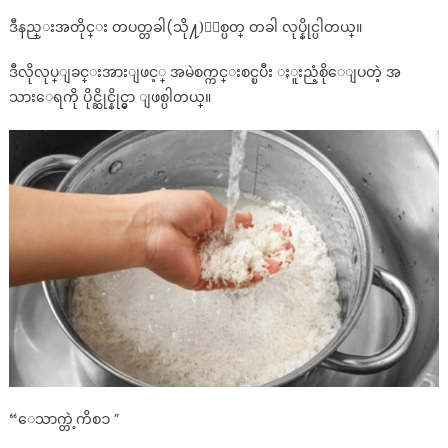
ဒီနည္းအတိုင္း တပတ္တခါ(သို႔)ႏွစ္ပတ္ တခါ လုပ္နိုင္ပါတယ္။
ဒီလိုလုပ္ျခင္းအားျဖင့္ အမဲစက္ကင္းစင္ၿပီး ႏူးညံ့စိုေျပတဲ့ အ
သားေရကို ပိုင္ဆိုင္နိုင္မွာ ျဖစ္ပါတယ္။
“ေသာက္တဲ့ကိစၥ ”