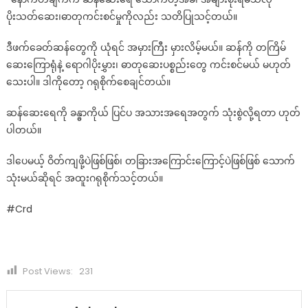
ပိုးသတ်ဆေး၊ဓာတုကင်းစင်မှုကိုလည်း သတိပြုသင့်တယ်။
ဒီဖက်ခေတ်ဆန်တွေကို ယုံရင် အမှားကြီး မှားလိမ့်မယ်။ ဆန်ကို တကြိမ်
ဆေးကြောရုံနဲ့ ရောဂါပိုးမွှား၊ ဓာတုဆေးပစ္စည်းတွေ ကင်းစင်မယ် မဟုတ်
သေးပါ။ ဒါကိုတော့ ဂရုစိုက်စေချင်တယ်။
ဆန်ဆေးရေကို ခန္ဓာကိုယ် ပြင်ပ အသားအရေအတွက် သုံးစွဲလို့ရတာ ဟုတ်
ပါတယ်။
ဒါပေမယ့် ဝိတ်ကျဖို့ပဲဖြစ်ဖြစ်၊ တခြားအကြောင်းကြောင့်ပဲဖြစ်ဖြစ် သောက်
သုံးမယ်ဆိုရင် အထူးဂရုစိုက်သင့်တယ်။
#Crd
Post Views:
231