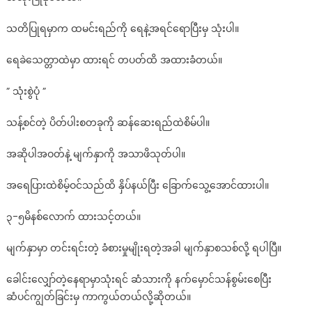
သတိပြုရမှာက ထမင်းရည်ကို ရေနဲ့အရင်ရောပြီးမှ သုံးပါ။
ရေခဲသေတ္တာထဲမှာ ထားရင် တပတ်ထိ အထားခံတယ်။
” သုံးစွဲပုံ ”
သန့်စင်တဲ့ ပိတ်ပါးစတခုကို ဆန်ဆေးရည်ထဲစိမ်ပါ။
အဆိုပါအဝတ်နဲ့ မျက်နှာကို အသာဖိသုတ်ပါ။
အရေပြားထဲစိမ့်ဝင်သည်ထိ နှိပ်နယ်ပြီး ခြောက်သွေ့အောင်ထားပါ။
၃-၅မိနစ်လောက် ထားသင့်တယ်။
မျက်နှာမှာ တင်းရင်းတဲ့ ခံစားမှုမျိုးရတဲ့အခါ မျက်နှာစသစ်လို့ ရပါပြီ။
ခေါင်းလျှော်တဲ့နေရာမှာသုံးရင် ဆံသားကို နက်မှောင်သန်စွမ်းစေပြီး
ဆံပင်ကျွတ်ခြင်းမှ ကာကွယ်တယ်လို့ဆိုတယ်။