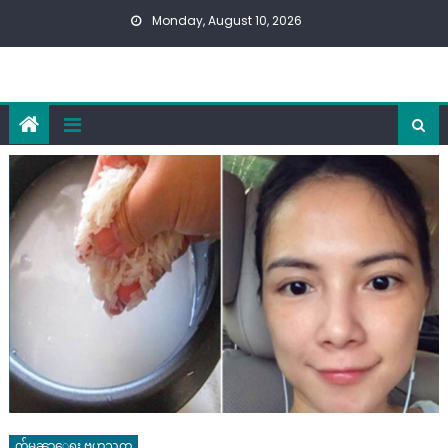
Skip
Monday, August 10, 2026
to
content
က်မၼာေရး ဗဟုသုတ