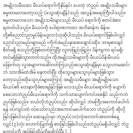
အမျိုးသမီးဆေး မီးယပ်ရောဂါကိုနိမ်နင်း ပေးတဲ့ ဘဲဥပုပ် အမျိုးသမီးများ
ဓမ္မတာမလာတော့သည့် (သွေးဆုံးချိန်)သည် အလွန်အရေးကြီးပါသည်။
ဓမ္မတာမလာသော အမျိုးသမီးများသည် မီးယပ် ရောဂါကို စတင်ခံစား
ရတတ်ပါသည်။ မီးယပ်ကို ပေါရာဏကထာ အဘိဓာန်က မိန်းမ
တို့၏ညောင်းညာမှု(မိန်းမဒူလာ)ဟုဆိုပါသည်။ မိးယပ်ရောဂါဖြစ်ပါလျှင်
ညောင်းညာမည်၊ဖျားမည် ၊ကိုက်ခဲမည်၊နှာစေးချောင်းဆိုး၊ ဘာမှစားချင်
စိတ်မရှိ စသည်တို့ဖြစ်တတ်ကြပြီး လူတဖြည်းဖြည်း ပိန်ကျကာ ရင်မရှိ၊
တင်မရှိဖြစ်သွားတတ်သည်။ ထိုအမျိုးသမီးများကို မီးယပ်ပိန်၊မီးယပ်
ခြောက်ဟု လူအများကခေါ်တတ်ကြသည်။သွေးဆုံးချိန်မှာ သွေးဟာမဆင်း
ဘဲ သားအိမ်ထဲအိမ် နေတတ်ပြီး ထိုသွေးများသွေးပုပ်များဖြစ်သွား
တော့သည်။ထိုသွေးပုပ်များကြောင့် အမျိုးသမီးများ အမျိုးမျိုးသော
မီးယပ်၏ ဝေဒနာကိုခံစားရခြင်းဖြစ် လေသည်။ မီးယပ်ရောဂါကို ပျောက်
စေသောဘဲဥပုပ်မီးယပ်ရောဂါကို သက်သာပျောက်ကင်းစေနိုင် သည်ကဘဲ
ဥပုပ်ဖြစ်သည်။ ဘယ်လိုဘဲဥပုပ်လည်း ဆိုပါလျှင် ဘဲမကြီးအကောင်ပေါက်
ရန် ဝပ်ကျင်းထဲ ဝပ်သော်လည်းအကောင်မပေါက်သော ဘဲဥပုပ်ကို ဆိုလို
ခြင်းဖြစ်ပါသည်။ ဆေးနည်းမှာ ဘဲဥပုပ်(၁၀)လုံးလောက်အားတစ်နေ့
လျှင်(၃)လုံး လောက်ပြုတ်၍ စားခြင်းဖြစ်ပါသည်။ဘဲဥပုပ်မရှိပါလျှင် ဘဲဥ
ကောင်းကို အပ်ဖြင့်ထိပ်ကိုဖေါက်ပြီး […]