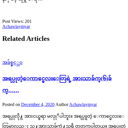
Post Views:
201
Achawlaymyar
Related Articles
အခ်စ္နွင့္ဘဝ
အရပ္ပုတဲ့ေကာင္မေလးေတြရဲ့ အားသာခ်က္(၆)ခ်
က္……
Posted on
December 4, 2020
Author
Achawlaymyar
အရပ္ပုလို႔ အားငယ္စရာ မလုုိပါဘူး။ အရပ္ပုုတဲ့ ေကာင္မေလးေ
တြမွာလည္း သူ႔အားသာခ်က္နဲ႔သူရွိ တတ္ၾကပါတယ္။ အရပ္ပုတဲ့