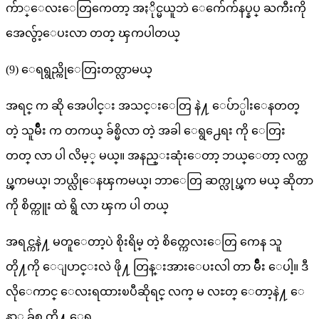
က်ာ္ေလးေတြကေတာ့ အႏိုင္မယူဘဲ ေက်ေက်နပ္နပ္ ႀကီးကို
အေလွ်ာ့ေပးလာ တတ္ ၾကပါတယ္
(9) ေရရွည္ကိုေတြးတတ္လာမယ္
အရင္ က ဆို အေပါင္း အသင္းေတြ နဲ႔ ေပ်ာ္ပါးေနတတ္
တဲ့ သူမ်ိဳး က တကယ္ ခ်စ္မိလာ တဲ့ အခါ ေရွ႕ေရး ကို ေတြး
တတ္ လာ ပါ လိမ့္ မယ္။ အနည္းဆုံးေတာ့ ဘယ္ေတာ့ လက္ထ
ပ္ၾကမယ္၊ ဘယ္လိုေနၾကမယ္၊ ဘာေတြ ဆက္လုပ္ၾက မယ္ ဆိုတာ
ကို စိတ္ကူး ထဲ ရွိ လာ ၾက ပါ တယ္
အရင္ကနဲ႔ မတူေတာ့ပဲ စိုးရိမ္ တဲ့ စိတ္ကေလးေတြ ကေန သူ
တို႔ကို ေျပာင္းလဲ ဖို႔ တြန္းအားေပးလါ တာ မ်ိဳး ေပါ့။ ဒီ
လိုေကာင္ ေလးရထားၿပီဆိုရင္ လက္ မ လႊတ္ ေတာ့နဲ႔ ေ
နာ္ ခ်စ္ တို႔ ေရ …