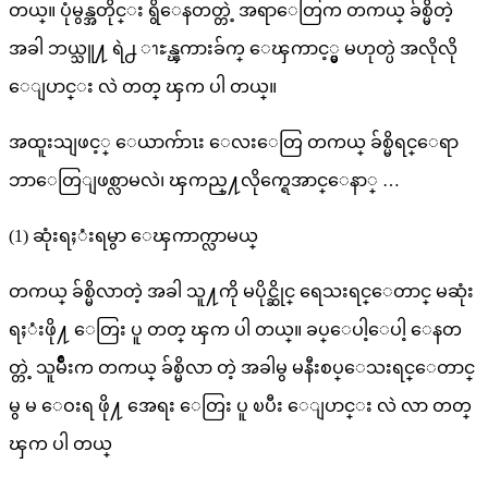
တယ္။ ပုံမွန္အတိုင္း ရွိေနတတ္တဲ့ အရာေတြက တကယ္ ခ်စ္မိတဲ့
အခါ ဘယ္သူ႔ ရဲ႕ ၫႊန္ၾကားခ်က္ ေၾကာင့္မွ မဟုတ္ပဲ အလိုလို
ေျပာင္း လဲ တတ္ ၾက ပါ တယ္။
အထူးသျဖင့္ ေယာက်ာၤး ေလးေတြ တကယ္ ခ်စ္မိရင္ေရာ
ဘာေတြျဖစ္လာမလဲ၊ ၾကည္႔လိုက္ရေအာင္ေနာ္ …
(1) ဆုံးရႈံးရမွာ ေၾကာက္လာမယ္
တကယ္ ခ်စ္မိလာတဲ့ အခါ သူ႔ကို မပိုင္ဆိုင္ ရေသးရင္ေတာင္ မဆုံး
ရႈံးဖို႔ ေတြး ပူ တတ္ ၾက ပါ တယ္။ ခပ္ေပါ့ေပါ့ ေနတ
တ္တဲ့ သူမ်ိဳးက တကယ္ ခ်စ္မိလာ တဲ့ အခါမွ မနီးစပ္ေသးရင္ေတာင္
မွ မ ေဝးရ ဖို႔ အေရး ေတြး ပူ ၿပီး ေျပာင္း လဲ လာ တတ္
ၾက ပါ တယ္