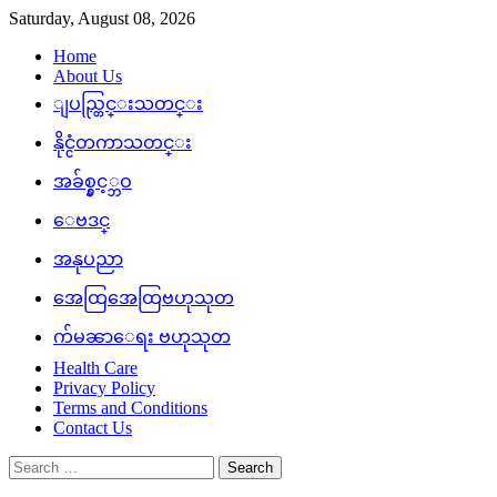
Skip
Saturday, August 08, 2026
to
Home
content
About Us
ျပည္တြင္းသတင္း
နိုင္ငံတကာသတင္း
အခ်စ္နွင့္ဘဝ
ေဗဒင္
အနုပညာ
အေထြအေထြဗဟုသုတ
က်မၼာေရး ဗဟုသုတ
Health Care
Privacy Policy
Terms and Conditions
Contact Us
Search
for: