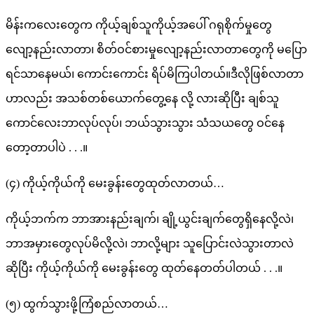
မိန်းကလေးတွေက ကိုယ့်ချစ်သူကိုယ့်အပေါ် ဂရုစိုက်မှုတွေ
လျော့နည်းလာတာ၊ စိတ်ဝင်စားမှုလျော့နည်းလာတာတွေကို မပြော
ရင်သာနေမယ်၊ ကောင်းကောင်း ရိပ်မိကြပါတယ်။ဒီလိုဖြစ်လာတာ
ဟာလည်း အသစ်တစ်ယောက်တွေ့နေ လို့ လားဆိုပြီး ချစ်သူ
ကောင်လေးဘာလုပ်လုပ်၊ ဘယ်သွားသွား သံသယတွေ ဝင်နေ
တော့တာပါပဲ . . .။
(၄) ကိုယ့်ကိုယ်ကို မေးခွန်းတွေထုတ်လာတယ်…
ကိုယ့်ဘက်က ဘာအားနည်းချက်၊ ချို့ယွင်းချက်တွေရှိနေလို့လဲ၊
ဘာအမှားတွေလုပ်မိလို့လဲ၊ ဘာလို့များ သူပြောင်းလဲသွားတာလဲ
ဆိုပြီး ကိုယ့်ကိုယ်ကို မေးခွန်းတွေ ထုတ်နေတတ်ပါတယ် . . .။
(၅) ထွက်သွားဖို့ကြံစည်လာတယ်…