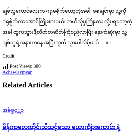
ချစ်သူကောင်လေးက ဂရုမစိုက်တော့တဲ့အခါ၊ စစချင်းမှာ သူ့ကို
ဂရုစိုက်လာအောင်ကြိုးစားမယ်၊ ဘယ်လိုမှကြိုးစား လို့မရတော့တဲ့
အခါ ထွက်သွားဖို့တိတ်တဆိတ်ကြံစည်လာပြီး နောက်ဆုံးမှာ သူ့
ချစ်သူရဲ့အနားကနေ အပြီးထွက် သွားပါလိမ့်မယ် . . .။ ။
Credit
Post Views:
380
Achawlaymyar
Related Articles
အခ်စ္နွင့္ဘဝ
မိန်းကလေးတိုင်းသိသင့်သော ယောင်္ကျံားကောင်း နဲ့