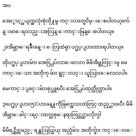
အပ
အေႏွာင့္အယွက္အလုံးစုံတို႔မွ ကင္းလႊတ္ၿငိမ္းေစပါတယ္။က်
န္းမာေရးလည္းအလြန္ ေကာင္းမြန္ေစပါတယ္။
၂။အိမ္သာ၊ေရခ်ိဳးခန္း ေတြထဲမွာ ပ႐ုပ္ျပားထားရပါတယ္။
ထိုပ႐ုပ္ျပားမ်ား အေငြ႕ပ်ံလာေလေလ မိမိအိမ္အတြင္းမွ မေ
ကာင္းေသာ အတိုက္ မ်ား ရွင္းလင္း ယူသြားေလေလပါ။
မေကာင္းျခင္းမ်ားစုပ္ယူၿပီး အေငြ႕ပ်ံထုတ္လိုက္တာပါ။
၃။ပ႐ုပ္ျပား(၅)ျပားခန္႔ကိုခြက္အေသးထဲတြင္ ထည့္ထားၿပီး မိမိ
အိမ္ယာေခါင္းရင္းထက္တစ္ေနရာတြင္တင္ထားလိုက္ပါ
မိမိရင္ဆိုင္ရမည့္ ရန္အသြယ္သြယ္ အညံ့မ်ား အတိုက္မ်ား ကင္းေဝးေ