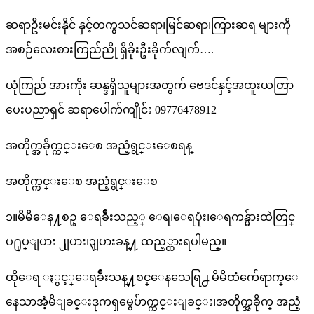
ဆရာဦးမင်းနိုင် နှင့်တကွသင်ဆရာ၊မြင်ဆရာ၊ကြားဆရ များကို
အစဉ်လေးစားကြည်ညို ရှိခိုးဦးခိုက်လျက်….
ယုံကြည် အားကိုး ဆန္ဒရှိသူများအတွက် ဗေဒင်နှင့်အထူးယတြာ
ပေးပညာရှင် ဆရာပေါက်ကျိုင်း 09776478912
အတိုက္အခိုက္ကင္းေစ အညံ့ရွင္းေစရန္
အတိုက္ကင္းေစ အညံ့ရွင္းေစ
၁။မိမိေန႔စဥ္ ေရခ်ိဳးသည့္ ေရ၊ေရပုံး၊ေရကန္မ်ားထဲတြင္
ပ႐ုပ္ျပား ၂ျပား၊၃ျပားခန္႔ ထည့္ထားရပါမည္။
ထိုေရ ႏွင့္ေရခ်ိဳးသန္႔စင္ေနသေရြ႕ မိမိထံက်ေရာက္ေ
နေသာအံ့မိျခင္းဒုကၡမွေပ်ာက္ကင္းျခင္း၊အတိုက္အခိုက္ အညံ့