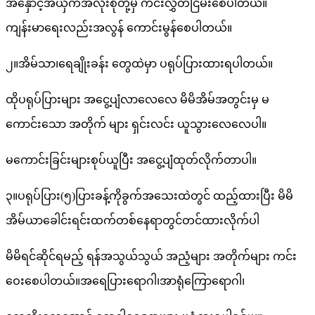
အနှောင့်အယှက်အလုံးစုံတို့မှ ကင်းလွှတ်ငြိမ်းစေပါတယ်။
ကျန်းမာရေးလည်းအလွန် ကောင်းမွန်စေပါတယ်။
၂။အိမ်သာ၊ရေချိုးခန်း တွေထဲမှာ ပရုပ်ပြားထားရပါတယ်။
ထိုပရုပ်ပြားများ အငွေ့ပျံလာလေလေ မိမိအိမ်အတွင်းမှ မ
ကောင်းသော အတိုက် များ ရှင်းလင်း ယူသွားလေလေပါ။
မကောင်းခြင်းများစုပ်ယူပြီး အငွေ့ပျံထုတ်လိုက်တာပါ။
၃။ပရုပ်ပြား(၅)ပြားခန့်ကိုခွက်အသေးထဲတွင် ထည့်ထားပြီး မိမိ
အိမ်ယာခေါင်းရင်းထက်တစ်နေရာတွင်တင်ထားလိုက်ပါ
မိမိရင်ဆိုင်ရမည့် ရန်အသွယ်သွယ် အညံ့များ အတိုက်များ ကင်း
ဝေးစေပါတယ်။အရေပြားရောဂါ၊အာရုံကြောရောဂါ၊