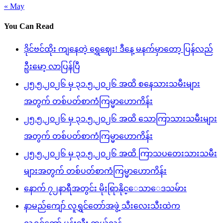
« May
You Can Read
ဒိုင်ဗင်ထိုး ကျနေတဲ့ ရွှေဈေး! ဒီနေ့ မနက်မှာတော့ ပြန်လည်
ဦးမော့ လာပြန်ပြီ
၂၅.၅.၂၀၂၆ မှ ၃၁.၅.၂၀၂၆ အထိ စနေသားသမီးများ
အတွက် တစ်ပတ်စာကံကြမ္မာဟောကိန်း
၂၅.၅.၂၀၂၆ မှ ၃၁.၅.၂၀၂၆ အထိ သောကြာသားသမီးများ
အတွက် တစ်ပတ်စာကံကြမ္မာဟောကိန်း
၂၅.၅.၂၀၂၆ မှ ၃၁.၅.၂၀၂၆ အထိ ကြာသပတေးသားသမီး
များအတွက် တစ်ပတ်စာကံကြမ္မာဟောကိန်း
နောက် ၇၂နာရီအတွင်း မိုးရြာနိုင္ေသာေဒသမ်ား
နာမည်ကျော် လူရွှင်တော်အဖွဲ့ သီးလေးသီးထဲက