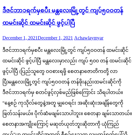
ဒီဇင်ဘာ၁ရက်မှစပီး မန္တလေးမြို့တွင် ကျပ်၅ဝဝတန်
ထမင်းဆိုင် ထမင်းဆိုင် ဖွင့်ပါပြီ
Posted
Author
December 1, 2021
December 1, 2021
Achawlaymyar
on
ဒီဇင်ဘာ၁ရက်မှစပီး မန္တလေးမြို့တွင် ကျပ်၅ဝဝတန် ထမင်းဆိုင်
ထမင်းဆိုင် ဖွင့်ပါပြီ မန္တလေးမှာလည်း ကျပ် ၅၀၀ တန် ထမင်းဆိုင်
ဖွင့်ပါပြီ (ပြည်သူတွေ ဝဝစားရဖို့ စေတနာဇောတိကတို့ လာ
ပြီ)မန္တလေးမြို့တွင် ကျပ်၅ဝဝတန် တန်ဖိုးနည်းထမင်းဆိုင်ကို
ဒီဇင်ဘာ၁ရက်မှ စတင်ဖွင့်လှစ်မည်ဖြစ်ကြောင်း သိရပါတယ်။
“နေ့စဉ် ကုသိုလ်တွေနဲ့အတူ ‌မျှဝေရင်း အဆိုးဆုံးအချိန်တွေကို
ဖြတ်သန်းမယ်။ ပိုက်ဆံမချမ်းသာပါဘူး။ စေတနာ ချမ်းသာတယ်။
စေတနာအကျိုး‌ကြောင့် မဆုတ်ယုတ်ဘူးဆိုတာကို ယုံကြည်
တယ်”ဟု ထမင်းဆိုင်အတွက် စီစဉ်နေသူက လူမှုကွန်ရက်ပေါ်သို့