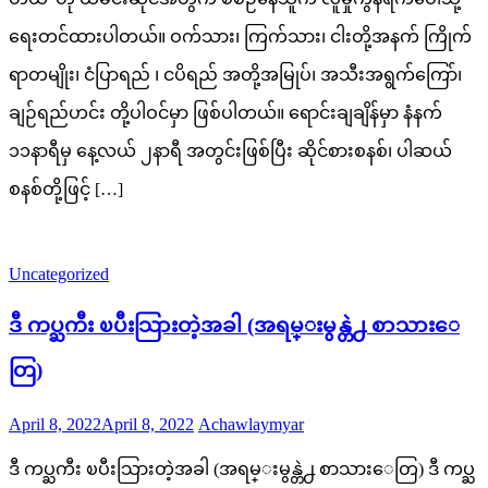
ရေးတင်ထားပါတယ်။ ဝက်သား၊ ကြက်သား၊ ငါးတို့အနက် ကြိုက်
ရာတမျိုး၊ ငံပြာရည် ၊ ငပိရည် အတို့အမြုပ်၊ အသီးအရွက်ကြော်၊
ချဉ်ရည်ဟင်း တို့ပါဝင်မှာ ဖြစ်ပါတယ်။ ရောင်းချချိန်မှာ နံနက်
၁၁နာရီမှ နေ့လယ် ၂နာရီ အတွင်းဖြစ်ပြီး ဆိုင်စားစနစ်၊ ပါဆယ်
စနစ်တို့ဖြင့် […]
Uncategorized
ဒီ ကပ္ႀကီး ၿပီးသြားတဲ့အခါ (အရမ္းမွန္တဲ႕ စာသားေ
တြ)
Posted
Author
April 8, 2022
April 8, 2022
Achawlaymyar
on
ဒီ ကပ္ႀကီး ၿပီးသြားတဲ့အခါ (အရမ္းမွန္တဲ႕ စာသားေတြ) ဒီ ကပ္ႀ