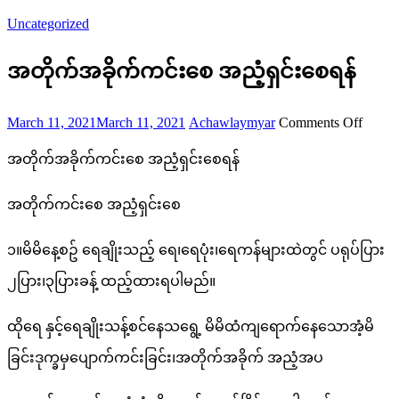
Uncategorized
အတိုက်အခိုက်ကင်းစေ အညံ့ရှင်းစေရန်
Posted
Author
on
March 11, 2021
March 11, 2021
Achawlaymyar
Comments Off
on
အတိုက
အတိုက်အခိုက်ကင်းစေ အညံ့ရှင်းစေရန်
ကင်း
အတိုက်ကင်းစေ အညံ့ရှင်းစေ
စေ
အညံ့
၁။မိမိနေ့စဥ် ရေချိုးသည့် ရေ၊ရေပုံး၊ရေကန်များထဲတွင် ပရုပ်ပြား
ရှင်း
၂ပြား၊၃ပြားခန့် ထည့်ထားရပါမည်။
စေ
ထိုရေ နှင့်ရေချိုးသန့်စင်နေသရွေ့ မိမိထံကျရောက်နေသောအံ့မိ
ရန်
ခြင်းဒုက္ခမှပျောက်ကင်းခြင်း၊အတိုက်အခိုက် အညံ့အပ