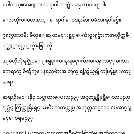
စပါတယ္။အေရျပားေရာဂါ၊အာ႐ုံေၾကာေရာဂါ၊
ေလထိုးေလေအာင့္ ေရာဂါေဝဒနာမ်ား မခံစားရပါခင္ဗ်။
၇ရက္သားသမီး မိတ္ေဆြ ထမင္းရွင္ ေက်းဇူးရွင္မ်ားကအတိုက္အခို
က္အေႏွာင့္အယွက္မ်ားစြာ ကို
အျမဲလိိုလိုရင္ဆိုင္ေျဖရွင္းေနရျခင္း​မ်ားေၾကာင့္ ေသာ
ကေရာက္ စိတ္ပ်က္ေနရသူမ်ားအတြက္ ရည္ရြယ္၍ ကၽြန္ေတာ့္
ဆရာ
ဆရာဦးမင္းနိုင္ သင္ၾကားေပးသည့္ အင္မတန္တန္ဖိုးရွိေသာပညာ
ရပ္ထဲမွ လြယ္ကူရိုးရွင္းၿပီး တကယ္လုပ္ အဟုတ္အဆင္ေျပေအာင္ျ
မင္ေစရမည့္
ပ႐ုပ္ျပားနဲ႔ပတ္သတ္တဲ့ယၾတာအစီရင္မ်ားစြာထဲမွ အတိုက္ကင္းရွ