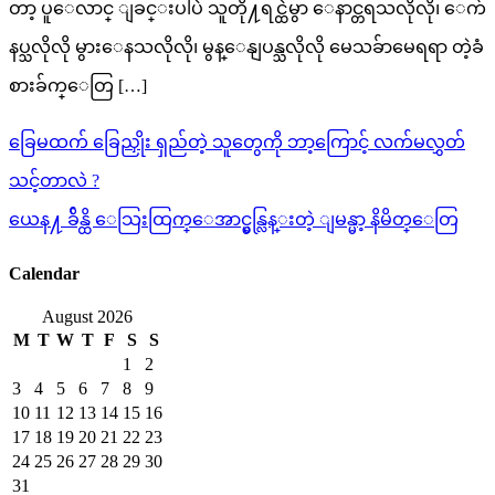
တာ့ ပူေလာင္ ျခင္းပါပဲ သူတို႔ရင္ထဲမွာ ေနာင္တရသလိုလို၊ ေက်
နပ္သလိုလို မွားေနသလိုလို၊ မွန္ေနျပန္သလိုလို မေသခ်ာမေရရာ တဲ့ခံ
စားခ်က္ေတြ […]
Post
ခြေမထက် ခြေညှိုး ရှည်တဲ့ သူတွေကို ဘာ့ကြောင့် လက်မလွှတ်
navigation
သင့်တာလဲ ?
ယေန႔ ခ်ိန္ထိ ေသြးထြက္ေအာင္မွန္လြန္းတဲ့ ျမန္မာ့ နိမိတ္ေတြ
Calendar
August 2026
M
T
W
T
F
S
S
1
2
3
4
5
6
7
8
9
10
11
12
13
14
15
16
17
18
19
20
21
22
23
24
25
26
27
28
29
30
31