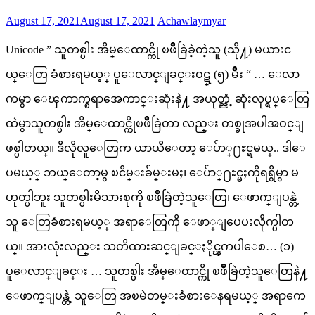
Posted
Author
August 17, 2021
August 17, 2021
Achawlaymyar
on
Unicode ” သူတစ္ပါး အိမ္ေထာင္ကို ၿဖိဳခြဲခဲ့တဲ့သူ (သို႔) မယားင
ယ္ေတြ ခံစားရမယ့္ ပူေလာင္ျခင္းဝဋ္ (၅) မ်ိဳး “ … ေလာ
ကမွာ ေၾကာက္စရာအေကာင္းဆုံးနဲ႔ အယုတ္ညံ့ ဆုံးလုပ္ရပ္ေတြ
ထဲမွာသူတစ္ပါး အိမ္ေထာင္ကိုၿဖိဳခြဲတာ လည္း တစ္ခုအပါအဝင္ျ
ဖစ္ပါတယ္။ ဒီလိုလူေတြက ယာယီေတာ့ ေပ်ာ္႐ႊင္ရမယ္.. ဒါေ
ပမယ့္ ဘယ္ေတာ့မွ ၿငိမ္းခ်မ္းမႈ၊ ေပ်ာ္႐ႊင္မႈကိုရရွိမွာ မ
ဟုတ္ပါဘူး သူတစ္ပါးမိသားစုကို ၿဖိဳခြဲတဲ့သူေတြ၊ ေဖာက္ျပန္တဲ့
သူ ေတြခံစားရမယ့္ အရာေတြကို ေဖာ္ျပေပးလိုက္ပါတ
ယ္။ အားလုံးလည္း သတိထားဆင္ျခင္ႏိုင္ၾကပါေစ… (၁)
ပူေလာင္ျခင္း … သူတစ္ပါး အိမ္ေထာင္ကို ၿဖိဳခြဲတဲ့သူေတြနဲ႔
ေဖာက္ျပန္တဲ့ သူေတြ အၿမဲတမ္းခံစားေနရမယ့္ အရာကေ