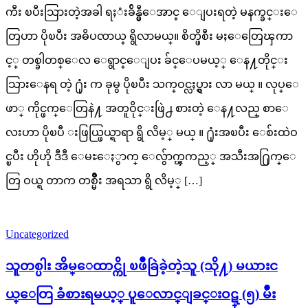
ကီး ၿပီးသြားတဲ့အခါ ရႈံးခ်ိန္မွီေအာင္ ေျပးရတဲ့ မနက္ခင္းေ
တြဟာ ပိုၿပီး အဓိပၸာယ္ ရွိလာမယ္။ စိတ္ဖိစီး မႈေတြေၾကာ
င့္ တစ္ခါတစ္ေလ ေရွာင္ေျပး ခ်င္ေပမယ့္ ေန႔တိုင္း
သြားေနရ တဲ့ ႐ုံး က ခုမွ ပိုၿပီး သက္ဝင္လႈပ္ရွား လာ မယ္ ။ လုပ္ေ
ဖာ္ ကိုင္ဖက္ေတြနဲ႔ အတူဝိုင္းဖြဲ႕ စားတဲ့ ေန႔လည္ စာေ
လးဟာ ပိုၿပီ းဖြယ္ဖြယ္ရာရာ ရွိ လိမ့္ မယ္ ။ ႐ုံးအၿပီး ေစ်းထဲဝ
င္ၿပီး ဟိုဟို ဒီဒီ ေမႊေႏွာက္ ေလွ်ာက္ၾကည့္ အသီးအ႐ြက္ေ
တြ ဝယ္ရ တာက တစ္မ်ိဳး အရသာ ရွိ လိမ့္ […]
Uncategorized
သူတစ္ပါး အိမ္ေထာင္ကို ၿဖိဳခြဲခဲ့တဲ့သူ (သို႔) မယားင
ယ္ေတြ ခံစားရမယ့္ ပူေလာင္ျခင္းဝဋ္ (၅) မ်ိဳး