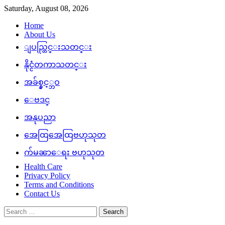
Skip
Saturday, August 08, 2026
to
Home
content
About Us
ျပည္တြင္းသတင္း
နိုင္ငံတကာသတင္း
အခ်စ္နွင့္ဘဝ
ေဗဒင္
အနုပညာ
အေထြအေထြဗဟုသုတ
က်မၼာေရး ဗဟုသုတ
Health Care
Privacy Policy
Terms and Conditions
Contact Us
Search
for: