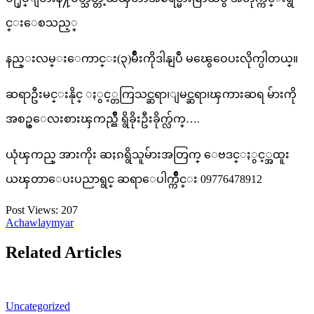
င္းေစသည့္
နည္းလမ္းေကာင္း(၃)မ်ိဳးကိုဒါနျပဳ မၽွေဝေပးလိုက္ပါတယ္။
ဆရာဦးမင္းနိုင္ ႏွင့္တကြသင္ဆရာ၊ျမင္ဆရာ၊ၾကားဆရ မ်ားကို
အစဥ္ေလးစားၾကည္ညိဳ ရွိခိုးဦးခိုက္လ်က္….
ယုံၾကည္ အားကိုး ဆႏၵရွိသူမ်ားအတြက္ ေဗဒင္ႏွင့္အထူး
ယၾတာေပးပညာရွင္ ဆရာေပါက္က်ိဳင္း 09776478912
Post Views:
207
Achawlaymyar
Related Articles
Uncategorized