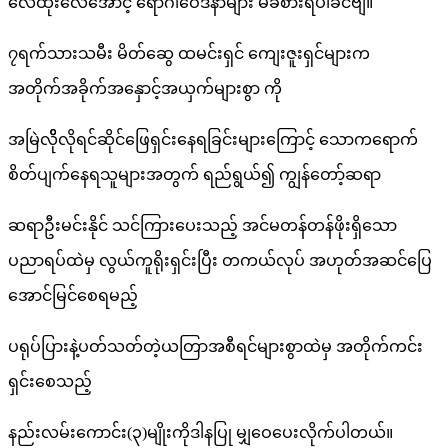
လေထိုးလေအောင့် ရောဂါဝေဒနာများ မခံစားရပါခင်ဗျ။
၇ရက်သားသမီး မိတ်ဆွေ ထမင်းရှင် ကျေးဇူးရှင်များက
အတိုက်အခိုက်အနှောင့်အယှက်များစွာ ကို
အမြဲလိိုလိုရင်ဆိုင်ဖြေရှင်းနေရခြင်း​များကြောင့် သောကရောက်
စိတ်ပျက်နေရသူများအတွက် ရည်ရွယ်၍ ကျွန်တော့်ဆရာ
ဆရာဦးမင်းနိုင် သင်ကြားပေးသည့် အင်မတန်တန်ဖိုးရှိသော
ပညာရပ်ထဲမှ လွယ်ကူရိုးရှင်းပြီး တကယ်လုပ် အဟုတ်အဆင်ပြေ
အောင်မြင်စေရမည့်
ပရုပ်ပြားနဲ့ပတ်သတ်တဲ့ယတြာအစီရင်များစွာထဲမှ အတိုက်ကင်း
ရှင်းစေသည့်
နည်းလမ်းကောင်း(၃)မျိုးကိုဒါနပြု မျှဝေပေးလိုက်ပါတယ်။