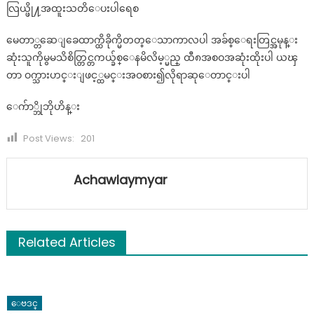
လြယ္ဖို႔အထူးသတိေပးပါရေစ
မေတာ္တဆေျခေထာက္ထိခိုက္မိတတ္ေသာကာလပါ အခ်စ္ေရးတြင္အမုန္း
ဆုံးသူကိုမွမသိစိတ္တြင္တကယ္ခ်စ္ေနမိလိမ့္မည္ ထီ၈အစဝအဆုံးထိုးပါ ယၾ
တာ ဝက္သားဟင္းျဖင့္ထမင္းအဝစား၍လိုရာဆုေတာင္းပါ
ေက်ာ္ဘိုဘိုဟိန္း
Post Views:
201
Achawlaymyar
Related Articles
ေဗဒင္