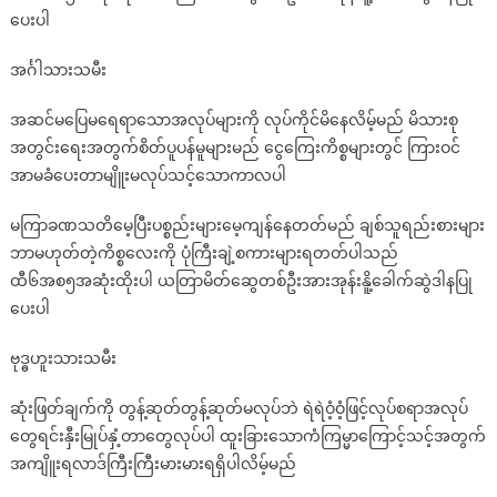
ပေးပါ
အင်္ဂါသားသမီး
အဆင်မပြေမရေရာသောအလုပ်များကို လုပ်ကိုင်မိနေလိမ့်မည် မိသားစု
အတွင်းရေးအတွက်စိတ်ပူပန်မူများမည် ငွေကြေးကိစ္စများတွင် ကြားဝင်
အာမခံပေးတာမျိူးမလုပ်သင့်သောကာလပါ
မကြာခဏသတိမေ့ပြီးပစ္စည်းများမေ့ကျန်နေတတ်မည် ချစ်သူရည်းစားများ
ဘာမဟုတ်တဲ့ကိစ္စလေးကို ပုံကြီးချဲ့စကားများရတတ်ပါသည်
ထီ၆အစ၅အဆုံးထိုးပါ ယတြာမိတ်ဆွေတစ်ဦးအားအုန်းနိူ့ခေါက်ဆွဲဒါနပြု
ပေးပါ
ဗုဒ္ဓဟူးသားသမီး
ဆုံးဖြတ်ချက်ကို တွန့်ဆုတ်တွန့်ဆုတ်မလုပ်ဘဲ ရဲရဲဝံ့ဝံ့ဖြင့်လုပ်စရာအလုပ်
တွေရင်းနှီးမြုပ်နှံ့တာတွေလုပ်ပါ ထူးခြားသောကံကြမ္မာကြောင့်သင့်အတွက်
အကျိူးရလာဒ်ကြီးကြီးမားမားရရှိပါလိမ့်မည်