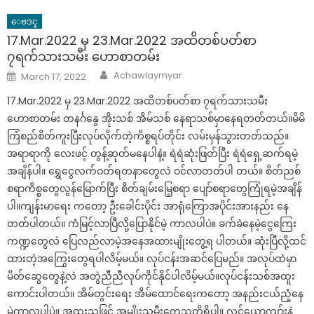
ေဗဒင္
17.Mar.2022 မှ 23.Mar.2022 အထိတစ်ပတ်စာ
၇ရက်သားသမီး ဟောစာတမ်း
Author
Posted
Achawlaymyar
March 17, 2022
on
17.Mar.2022 မှ 23.Mar.2022 အထိတစ်ပတ်စာ ၇ရက်သားသမီး
ဟောစာတမ်း တနင်္ဂနွေ အိုးသစ် အိမ်သစ် နေရာသစ်မှာနေရတတ်တယ်။မိမိ
ကြံစည်စိတ်ကူးပြီးလုပ်လိုက်တဲ့ကိစ္စရပ်တိုင်း လမ်းမှန်သွားတတ်သည်။
အရာရာကို လေးဖင့် တွန့်ဆုတ်မနေပါနဲ့။ ရဲရဲဆုံးဖြတ်ပြီး ရဲရဲရှေ့ဆက်ရမဲ့
အချိန်ပါ။ ရွှေငွေလက်ဝတ်ရတနာတွေလဲ ဝင်လာတတ်ပါ တယ်။ စိတ်ညစ်
စရာကိစ္စတွေလွန်မြောက်ပြီး စိတ်ချမ်းမြေ့စရာ ပျော်စရာတွေကြုံရမဲ့အချိန်
ပါ။ကျန်းမာရေး ကတော့ ဦးခေါင်းပိုင်း အာရုံကြောအပိုင်းအားနည်း နေ
တတ်ပါတယ်။ ကံမြင့်လာပြီလို့ပြောနိုင်မဲ့ ကာလပါပဲ။ ခက်ခဲနေမဲ့ငွေကြေး
ကဏ္ဍတွေလဲ ပြေလည်လာမဲ့အနေအထားမျိုးတွေ့ရ ပါတယ်။ ဆုံးပြီလို့ထင်
ထားတဲ့အကြွေးတွေရပါလိမ့်မယ်။ လုပ်ငန်းအဆင်ပြေမည်။ အလုပ်ထဲမှာ
မိတ်ဆွေတွေနဲ့လဲ အတွဲညီညီလုပ်ကိုင်နိုင်ပါလိမ့်မယ်။လုပ်ငန်းသစ်အထူး
ကောင်းပါတယ်။ အိမ်တွင်းရေး အိမ်ထောင်ရေးကတော့ အနည်းငယ်ညံ့နေ
မဲ့ကာလပါပဲ။ အထူးသဖြင့် အမျိုးသမီးတွေသတိရှိပါ။ လင်ယောကျာ်းနဲ့