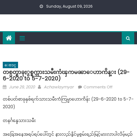
Skip
Sunday, August 09, 2026
to
content
ေဗဒင္
တစ္ပတ္စာခုႏွစ္ရက္သားသမီးကံၾကမၼာေဟာကိန္း (29-
6-2020 to 5-7-2020)
Posted
Author
on
June 29, 2020
Achawlaymyar
Comments Off
on
တ
တစ်ပတ်စာခုနှစ်ရက်သားသမီးကံကြမ္မာဟောကိန်း (29-6-2020 to 5-7-
စ္
2020)
ပ
တ္
တနင်္ဂနွေသားသမီး
စာ
ခုႏွ
အခြေအနေအရပ်ရပ်ပေါ်တွင် နားလည်နိူင်မူစွမ်းရည်မြင့်မားလာပါလိမ့်မည်
စ္