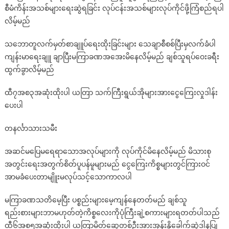
စီမံကိန်းအသစ်များရေးဆွဲရခြင်း လုပ်ငန်းအသစ်များလုပ်ကိုင်ဖို့ကြံစည်ရပါ
ရ
လိမ့်မည်
က္
သား
သဘောတူလက်မှတ်စာချူပ်ရေးထိုးခြင်းများ သေချာစီစစ်ပြီးမှလက်ခံပါ
သ
ကျန်းမာရေးချူ ချာပြီးမကြာခဏအအေးမိနေလိမ့်မည် ချစ်သူရပ်ဝေးခရီး
မီး
ကံၾ
ထွက်ခွာလိမ့်မည်
က
မၼာေ
ထီ၇အစ၃အဆုံးထိုးပါ ယတြာ သက်ကြီးရွယ်အိုများအားငွေကြေးလှုဒါန်း
ဟာ
ပေးပါ
ကိ
န္း
တနင်္လာသားသမီး
(29-
6-
အဆင်မပြေမရေရာသောအလုပ်များကို လုပ်ကိုင်မိနေလိမ့်မည် မိသားစု
2020
အတွင်းရေးအတွက်စိတ်ပူပန်မူများမည် ငွေကြေးကိစ္စများတွင်ကြားဝင်
to
အာမခံပေးတာမျိူးမလုပ်သင့်သောကာလပါ
5-
7-
မကြာခဏသတိမေ့ပြီး ပစ္စည်းများမေ့ကျန်နေတတ်မည် ချစ်သူ
2020)
ရည်းစားများဘာမဟုတ်တဲ့ကိစ္စလေးကိုပုံကြီးချဲ့စကားများရတတ်ပါသည်
ထီ၆အစ၅အဆုံးထိုးပါ ယတြာမိတ်ဆွေတစ်ဦးအားအုန်းနိူ့ခေါက်ဆွဲဒါနပြု