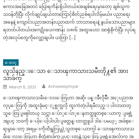
စကားအခြေအတင် ပြောရကိန်းရှိပါတယ်။အချစ်ရေးမှာတော့ ချစ်သူက
သဝန်တိုပြီး လိုက်ချုပ်ချယ်တာကြောင့်စိတ်ညစ်ရပါလိမ့်မယ်။ ပညာရေး
အနေနဲ့ ကျောင်းပညာအတန်းပညာထက် ဘာသာရေးနဲ့ နွယ်သောပညာများ
ရတတ်ပါတယ်။အကျိုးပေးဂဏန်း ၁၊၈၊၆ အထူးဟော အာရုံစိုက်ပြီး လုပ်ရ
တဲ့အလုပ်တွေကိုလျှော့ချပါ။ ယတြာ […]
ေဗဒင္
လူသိနည္းေသာ ေသာၾကာသားသမီးတို႔၏ အား
သာခ်က္
Author
Posted
Achawlaymyar
March 5, 2021
on
ေသာၾကာသားသမီးေလးေတြဟာ အဆို၊ ပန္းခ်ီလိုမ်ိဳး အႏုပညာအ
လုပ္ေတြကို အထူးခုံမင္ႏွစ္သက္သလို ထူးကဲတဲ့ပါရမီလည္း ပါလာတတ္
သူေတြျဖစ္ပါတယ္ သင္ဟာ ေပ်ာ္ေပ်ာ္ေနတတ္သူတစ္ေယာက္ ျဖစ္တဲ့
အျပင္ ဘဝကို ေပါ့ေပါ့ပါးပါးျဖတ္သန္းတတ္သူပါ ဒါေပမယ့္ အခ်စ္ေ
ရးမွာေတာ့ အရမ္းကိုထိရွလြယ္တဲ့သူတစ္ေယာက္ပါ ေသာၾကာသားသ
မီးေလးေတြဟာ စိတ္ခံစားခ်က္ျပင္းထန္တဲ့သူေတြျဖစ္တဲ့အေလ်ာက္ အ