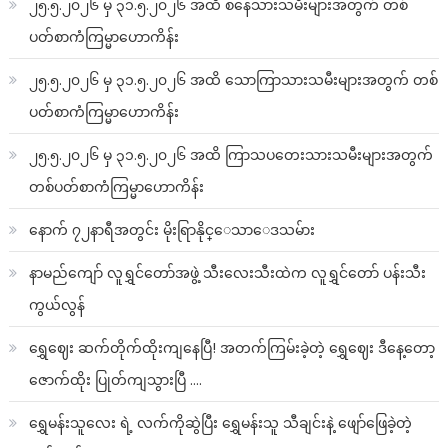
၂၅.၅.၂၀၂၆ မှ ၃၁.၅.၂၀၂၆ အထိ စနေသားသမီးများအတွက် တစ်
ပတ်စာကံကြမ္မာဟောကိန်း
၂၅.၅.၂၀၂၆ မှ ၃၁.၅.၂၀၂၆ အထိ သောကြာသားသမီးများအတွက် တစ်
ပတ်စာကံကြမ္မာဟောကိန်း
၂၅.၅.၂၀၂၆ မှ ၃၁.၅.၂၀၂၆ အထိ ကြာသပတေးသားသမီးများအတွက်
တစ်ပတ်စာကံကြမ္မာဟောကိန်း
နောက် ၇၂နာရီအတွင်း မိုးရြာနိုင္ေသာေဒသမ်ား
နာမည်ကျော် လူရွှင်တော်အဖွဲ့ သီးလေးသီးထဲက လူရွှင်တော် ပန်းသီး
ကွယ်လွန်
ရွှေဈေး ဆက်တိုက်ထိုးကျနေပြီ! အတက်ကြမ်းခဲ့တဲ့ ရွှေဈေး ဒီနေ့တော့
ဇောက်ထိုး ပြုတ်ကျသွားပြီ ….
ရွှေမန်းသူလေး ရဲ့ လက်ကိုဆွဲပြီး ရွှေမန်းသူ သီချင်းနဲ့ ဖျော်ဖြေခဲ့တဲ့