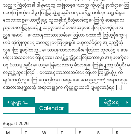
သည္းကြဲတဲ့အခါ ဒါမွမဟုတ္ တစ္စုံတစ္ေယာက္က ကိုယ့္ကို နာက်င္မႈေတြ
ေပးသြားတဲ့အခါမွာ လြယ္လြယ္နဲ႔ျပန္ၿပီး မကုစားနိုင္ၾကပါဘူး သင္ဟာမိန္း
ကေလးတစ္ေယာက္ဆိုရင္ သူတစ္ပါးရဲ့စိတ္ခံစားခ်က္ေတြကို စာနာနားလ
ည္ေပးတတ္လြန္းလို႔ သင့္မွာအေပါင္းအသင္းေတြ ဝိုင္းဝိုင္းလ
ည္ေနမွာပါ… ေသာၾကာသားသမီးေတြဟာ စကားကို သြယ္ဝိုက္မေျ
ပာပဲ တိုက္ရိုက္ေျပာတတ္သူေတြျဖစ္ၿပီး မဟုတ္မခံခ်င္စိတ္ အျပည့္ရွိတဲ့
သူေတြျဖစ္ပါတယ္… ေသာၾကာသားသမီးေတြဟာ သူငယ္ခ်င္း အေ
ပါင္းအသင္းေတြၾကား၊ ဆန႔္က်င္ဘက္လိင္ေတြၾကားမွာ အရမ္းကိုေ
ပၚျပဴလာျဖစ္ၿပီး ေဖာ္ေရြသေလာက္ မိသားစုေတြနဲ႔ေတာ့ သိပ္ၿပီး မ
တည့္တဲ့သူေတြပါ… ေသာၾကာသားသမီးေတြဟာ လြယ္လြယ္နဲ႔ က်
ရႈံးတတ္တဲ့သူေတြ မဟုတ္ပါဘူး။ အရမ္းေမၽွာ္လင့္ထားတဲ့ အရာတစ္ခုခု၊
အေလးအနက္ထားတဲ့ အရာတစ္ခုခုက ကိုယ္ထင္ထားသလို ျဖစ္မလာခဲ့ရင္ […]
Post
ျမန္မာ့ ဂဏန္းသခ်ၤာမွာ ကုေဋ ၿပီးရင္ ဘာလာလဲ မသိေသးသူမ်ားအတြက္
ဖ်က္ဆီးရေတာ့မယ္ ေဂၚဖီထုပ္ (၅) သိန္းေက်ာ္ကို ကိုယ္တိုင္ သြားေရာက္ ဝယ္ယူေပးခဲ့တဲ့ အမ်ိဴးသမီး ….
Calendar
navigation
August 2026
M
T
W
T
F
S
S