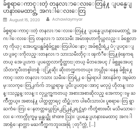
ခ်စ္စရာေကာင္းတဲ့ တနလၤာေလးေတြနဲ႔ ျပန္မေျ
ပာနားမေထာင္တဲ့ အဂၤါေလးေတြ
Author
Posted
Achawlaymyar
August 15, 2020
on
ခ်စ္စရာေကာင္းတဲ့ တနလၤာေလးေတြနဲ႔ ျပန္မေျပာနားမေထာင္တဲ့ အ
ဂၤါေလးေတြ တနလၤာ သားသမီး အမ်ားစုဟာကိုယ္ကလည္း ခ်စ္သေလာ
က္ ကိုယ့္ အေပၚျပန္အခ်စ္ခံခ်င္သူေတြပါပဲေနာ္ အခ်စ္ဦးရဲ႕ ပံုျပင္ေျ
ပာျခင္းကိုလည္းတနလၤာ သားသမီးတိုင္း ၾကံဳေတြ႔ခဲ့ၾကရ
တယ္ အေျပာက ျပတ္သေလာက္စိတ္ထားႏုတယ္ မိဘအေပၚ / ခ်စ္သူအေပၚ
သိတက္ၿပီးတစ္ခါတစ္ရံ ႏြဲ႔ဆိုး ဆိုးတက္ၾကတယ္။ ဘယ္လိုေနေန ခ်စ္ဖို႔ေ
ကာင္းတာ တနလၤာသား သမီးေတြရဲ႕ ေမြးရာပါ အားနဲခ်က္ အျမဲတ
မ္းလက္ေတြ႕က်က် ဘယ္အရာမွ ျပီးျပတ္ေအာင္ မလုပ္ပဲ ဟိုတန္းလ
န္းသည္တန္းလန္း လုပ္တက္ၾကတယ္ အစားအစာဆိုလည္ အေကာင္းမွ ႀ
ကိဳက္တယ္။ အစားနဲ႔ ပါတ္သတ္လာရင္ ထိပ္ဆံုးက ပါၿပီးသားပဲ။ ပူစရာေတြ ရွာ
ႀကံေတြး ေနတတ္တယ္တေငြ႕ေငြ႕နဲ႕ရင္ထဲမွာ က်ိတ္ခံစားၿပီး မသိမသာေ
လး ေကာက္လိုက္ရမွ မွန္တယ္ဆို share သြား ျပန္မေျပာနားမေထာင္ အဂၤါ
အာရုံေနာက္တာ မႀကိဳက္ၾကဘူး။အရြဲ ့တုိက္တဲ့ […]