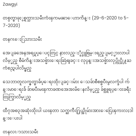
Zawgyi
တစ္ပတ္စာခုႏွစ္ရက္သားသမီးကံၾကမၼာေဟာကိန္း (29-6-2020 to 5-
7-2020)
တနဂၤေႏြသားသမီး
အေျခအေနအရပ္ရပ္ေပၚတြင္ နားလည္ႏိူင္မူစြမ္းရည္ျမင့္မားလာပါ
လိမ့္မည္ စီမံကိန္းအသစ္မ်ားေရးဆြဲရျခင္း လုပ္ငန္းအသစ္မ်ားလုပ္ကိုင္ဖို႔ႀ
ကံစည္ရပါလိမ့္မည္
သေဘာတူလက္မွတ္စာခ်ဴပ္ေရးထိုးျခင္းမ်ား ေသခ်ာစီစစ္ၿပီးမွလက္ခံပါ က်
န္းမာေရးခ်ဴ ခ်ာၿပီးမၾကာခဏအေအးမိေနလိမ့္မည္ ခ်စ္သူရပ္ေဝးခရီး
ထြက္ခြာလိမ့္မည္
ထီ၇အစ၃အဆုံးထိုးပါ ယၾတာ သက္ႀကီး႐ြယ္အိုမ်ားအားေငြေၾကးလႈဒါ
န္းေပးပါ
တနလၤာသားသမီး