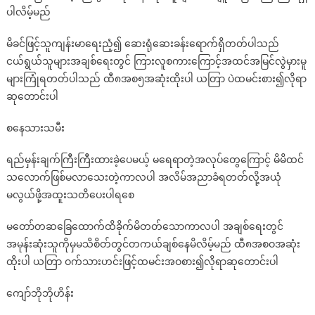
ပါလိမ့်မည်
မိခင်ဖြင့်သူကျန်းမာရေးညံ့၍ ဆေးရုံဆေးခန်းရောက်ရှိတတ်ပါသည်
ငယ်ရွယ်သူများအချစ်ရေးတွင် ကြားလူစကားကြောင့်အထင်အမြင်လွဲမှားမူ
များကြုံရတတ်ပါသည် ထီ၈အစ၅အဆုံးထိုးပါ ယတြာ ပဲထမင်းစား၍လိုရာ
ဆုတောင်းပါ
စနေသားသမီး
ရည်မှန်းချက်ကြီးကြီးထားခဲ့ပေမယ့် မရေရာတဲ့အလုပ်တွေကြောင့် မိမိထင်
သလောက်ဖြစ်မလာသေးတဲ့ကာလပါ အလိမ်အညာခံရတတ်လို့အယုံ
မလွယ်ဖို့အထူးသတိပေးပါရစေ
မတော်တဆခြေထောက်ထိခိုက်မိတတ်သောကာလပါ အချစ်ရေးတွင်
အမုန်းဆုံးသူကိုမှမသိစိတ်တွင်တကယ်ချစ်နေမိလိမ့်မည် ထီ၈အစဝအဆုံး
ထိုးပါ ယတြာ ဝက်သားဟင်းဖြင့်ထမင်းအဝစား၍လိုရာဆုတောင်းပါ
ကျော်ဘိုဘိုဟိန်း