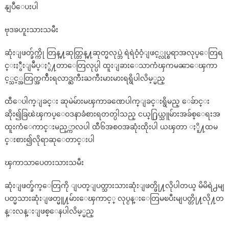
နျပဳေပးပါ
ဗုဒၶဟူးသားသမီး
ဆုံးျဖတ္ခ်က္ကို တြန္႔ဆုတ္တြန္႔ဆုတ္မလုပ္ဘဲ ရဲရဲဝံ့ဝံ့ျဖင့္လုပ္စရာအလုပ္ေတြရ
င္းႏွီးျမဳပ္ႏွံ႔တာေတြလုပ္ပါ ထူးျခားေသာကံၾကမၼာေၾကာ
င့္သင့္အတြက္အက်ိဴးရလာဒ္ႀကီးႀကီးမားမားရရွိပါလိမ့္မည္
ထီေပါက္ျခင္း ဆုမဲမ်ားမၾကာခဏေပါက္ျခင္းရွိမည္ ေခ်ာင္း
ဆိုး၍ခြၽဲၾကပ္ေဝဒနာခံစားရတတ္ပါသည္ ငယ္႐ြယ္သူမ်ားအခ်စ္ေရးအ
ထူးကံေကာင္းမည့္ကာလပါ ထီ၆အစဝအဆုံးထိုးပါ ယၾတာ ႏိူ႔ထမ
င္းစား၍လိုရာဆုေတာင္းပါ
ၾကာသာပေတးသားသမီး
ဆုံးျဖတ္ခ်က္ေတြကို ျပတ္ျပတ္သားသားဆုံးျဖတ္ဖို႔လိုပါတယ္ မိမိရဲ႕မျ
ပတ္မသားဆုံးျဖတ္မူ႔မ်ားေၾကာင့္ လုပ္ငန္းေတြမၿပီးမျပတ္တို႔လို႔တ
န္းလန္းျဖစ္ေနပါလိမ့္မည္