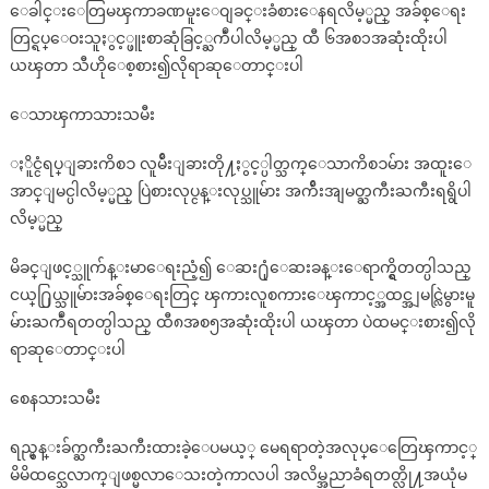
ေခါင္းေတြမၾကာခဏမူးေဝျခင္းခံစားေနရလိမ့္မည္ အခ်စ္ေရး
တြင္ရပ္ေဝးသူႏွင့္ဖူးစာဆုံခြင့္ႀကဳံပါလိမ့္မည္ ထီ ၆အစ၁အဆုံးထိုးပါ
ယၾတာ သီဟိုေစ့စား၍လိုရာဆုေတာင္းပါ
ေသာၾကာသားသမီး
ႏိူင္ငံရပ္ျခားကိစၥ လူမ်ိဴးျခားတို႔ႏွင့္ပါတ္သက္ေသာကိစၥမ်ား အထူးေ
အာင္ျမင္ပါလိမ့္မည္ ပြဲစားလုပ္ငန္းလုပ္သူမ်ား အက်ိဴးအျမတ္ႀကီးႀကီးရရွိပါ
လိမ့္မည္
မိခင္ျဖင့္သူက်န္းမာေရးညံ့၍ ေဆး႐ုံေဆးခန္းေရာက္ရွိတတ္ပါသည္
ငယ္႐ြယ္သူမ်ားအခ်စ္ေရးတြင္ ၾကားလူစကားေၾကာင့္အထင္အျမင္လြဲမွားမူ
မ်ားႀကဳံရတတ္ပါသည္ ထီ၈အစ၅အဆုံးထိုးပါ ယၾတာ ပဲထမင္းစား၍လို
ရာဆုေတာင္းပါ
စေနသားသမီး
ရည္မွန္းခ်က္ႀကီးႀကီးထားခဲ့ေပမယ့္ မေရရာတဲ့အလုပ္ေတြေၾကာင့္
မိမိထင္သေလာက္ျဖစ္မလာေသးတဲ့ကာလပါ အလိမ္အညာခံရတတ္လို႔အယုံမ