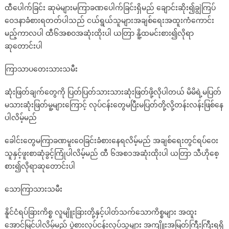
ထီပေါက်ခြင်း ဆုမဲများမကြာခဏပေါက်ခြင်းရှိမည် ချောင်းဆိုး၍ချွဲကြပ်
ဝေဒနာခံစားရတတ်ပါသည် ငယ်ရွယ်သူများအချစ်ရေးအထူးကံကောင်း
မည့်ကာလပါ ထီ၆အစဝအဆုံးထိုးပါ ယတြာ နိူ့ထမင်းစား၍လိုရာ
ဆုတောင်းပါ
ကြာသာပတေးသားသမီး
ဆုံးဖြတ်ချက်တွေကို ပြတ်ပြတ်သားသားဆုံးဖြတ်ဖို့လိုပါတယ် မိမိရဲ့မပြတ်
မသားဆုံးဖြတ်မူ့များကြောင့် လုပ်ငန်းတွေမပြီးမပြတ်တို့လို့တန်းလန်းဖြစ်နေ
ပါလိမ့်မည်
ခေါင်းတွေမကြာခဏမူးဝေခြင်းခံစားနေရလိမ့်မည် အချစ်ရေးတွင်ရပ်ဝေး
သူနှင့်ဖူးစာဆုံခွင့်ကြုံပါလိမ့်မည် ထီ ၆အစ၁အဆုံးထိုးပါ ယတြာ သီဟိုစေ့
စား၍လိုရာဆုတောင်းပါ
သောကြာသားသမီး
နိူင်ငံရပ်ခြားကိစ္စ လူမျိူးခြားတို့နှင့်ပါတ်သက်သောကိစ္စများ အထူး
အောင်မြင်ပါလိမ့်မည် ပွဲစားလုပ်ငန်းလုပ်သူများ အကျိူးအမြတ်ကြီးကြီးရရှိ