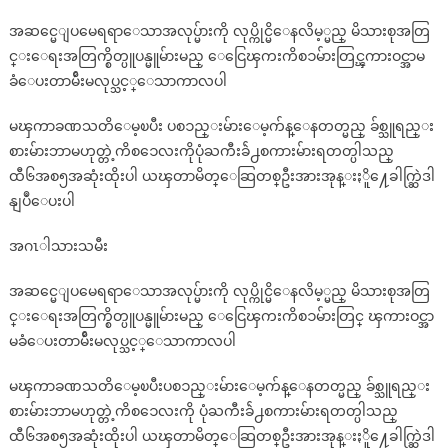
အဆင္မေျပမေရရာေသာအလုပ္မ်ားကို လုပ္ကိုင္မိေနလိမ့္မည္ မိသားစုအတြ
င္းေရးအတြက္စိတ္ပူပန္မူမ်ားမည္ ေငြေၾကးကိစၥမ်ားတြင္ၾကားဝင္အာမ
ခံေပးတာမ်ိဴးမလုပ္သင့္ေသာကာလပါ
မၾကာခဏသတိေမ့ၿပီး ပစၥည္းမ်ားေမ့က်န္ေနတတ္မည္ ခ်စ္သူရည္း
စားမ်ားဘာမဟုတ္တဲ့ကိစၥေလးကိုပုံႀကီးခ်ဲ႕စကားမ်ားရတတ္ပါသည္
ထီ၆အစ၅အဆုံးထိုးပါ ယၾတာမိတ္ေဆြတစ္ဦးအားအုန္းႏိူ႔ေခါက္ဆြဲဒါ
နျပဳေပးပါ
အဂၤါသားသမီး
အဆင္မေျပမေရရာေသာအလုပ္မ်ားကို လုပ္ကိုင္မိေနလိမ့္မည္ မိသားစုအတြ
င္းေရးအတြက္စိတ္ပူပန္မူမ်ားမည္ ေငြေၾကးကိစၥမ်ားတြင္ ၾကားဝင္အာ
မခံေပးတာမ်ိဴးမလုပ္သင့္ေသာကာလပါ
မၾကာခဏသတိေမ့ၿပီးပစၥည္းမ်ားေမ့က်န္ေနတတ္မည္ ခ်စ္သူရည္း
စားမ်ားဘာမဟုတ္တဲ့ကိစၥေလးကို ပုံႀကီးခ်ဲ႕စကားမ်ားရတတ္ပါသည္
ထီ၆အစ၅အဆုံးထိုးပါ ယၾတာမိတ္ေဆြတစ္ဦးအားအုန္းႏိူ႔ေခါက္ဆြဲဒါ