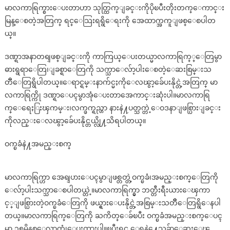
မာလကာရြက္စားေပးတာဟာ သုတ္ထြက္ျခင္းကိုပိုၿပီးတိုးတက္ေကာင္း
မြန္ေစတဲ့အတြက္ ရင္ေသြးရရွိေရးကို အေထာက္အကူျဖစ္ေစပါတ
ယ္။
ဒဏ္ရာအနာတရျဖစ္ျခင္းကို ကာကြယ္ေပးတယ္မာလကာရြက္္ေတြမွာ
ဓားရွရာေတြ၊ျခစ္ရာေတြကို သက္သာေလ်ာ့ပါးေစတဲ့ေဆးစြမ္းသ
တၱိေတြရွိပါတယ္။ေရာင္ရမ္းနာက်င္မႈကိုေလၽွာ့ခ်ေပးနိုင္တဲ့အတြက္ မာ
လကာရြက္ကို ဒဏ္ရာေပၚမွာအုံေပးတာအေကာင္းဆုံးပါ။မာလကာရြ
က္ေရေႏြးၾကမ္း၊လက္ဖက္ရည္ဟာ နားနဲ႔ပတ္သက္တဲ့ေဝဒနာျဖစ္ပြားျခင္း
ကိုလည္းေလၽွာ့ခ်ေပးနိုင္တယ္လို႔သိရပါတယ္။
ဝက္ၿခံနဲ႔အမည္းစက္
မာလကာရြက္ဟာ အေရျပားေပၚမွာျဖစ္တတ္တဲ့ဝက္ၿခံ၊အမည္းစက္ေတြကို
ေလ်ာ့ပါးသက္သာေစပါတယ္တဲ့။မာလကာရြက္မွာ ဘတ္တီးရီးယားေၾကာ
င့္ျဖစ္ပြားတဲ့ဝက္ၿခံေတြကို ဖယ္ရွားေပးနိုင္တဲ့အစြမ္းသတၱိေတြရွိေနပါ
တယ္။မာလကာရြက္ေတြကို ႀကိတ္ေခ်ၿပီး ဝက္ၿခံအမည္းစက္ေပၚ
မွာ ၁၅မိနစ္ေလာက္အုံေပးထားပါ။ၿပီးရင္ ေရနဲ႔ေသခ်ာေဆးေၾ