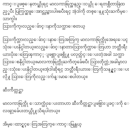
ကာင္းျဖစ္ေနတယ္ဆိုရင္ မာလကာရြက္အနည္းငယ္ကို ေရတစ္လီတာခြဲထ
ည့္ၿပီး ပြက္ပြက္ဆူေအာင္တည္ထားပါ။ၿပီးရင္ အဲ့ဒါကို တစ္ေန႔သုံးႀကိမ္ေ
သာက္ပါ။
သြားကိုက္၊လည္ေခ်ာင္းနာကိုသက္သာေစတယ္
သြားကိုက္တာ၊လည္ေခ်ာင္းနာေတြအတြက္ မာလကာရြက္ကိုအေရးေပၚ
သုံးေပးနိုင္ပါတယ္။လည္ေခ်ာင္းနာတာ၊သြားကိုက္တာေတြဟာ ဘတ္တီးရီး
ယားပိုးေတြေၾကာင့္ ျဖစ္တာျဖစ္လို႔ ပလုတ္က်င္းေပးတဲ့အခါ သက္သာ
သြားေစနိုင္ပါတယ္။မာလကာရြက္ကိုႀကိတ္ေခ်ၿပီး သြားတိုက္တဲ့အခါမွာလ
ည္းသုံးေပးနိုင္ပါတယ္။အဲ့ဒါဆိုရင္ ဘတ္တီးရီးယားေတြကိုသန႔္ရွင္းေပး
လို႔ သြားေတြကိုလည္းက်န္းမာေစပါတယ္။
ဆီးက်ိတ္ကင္ဆာ
မာလကာရြက္ကို ေသာက္သုံးေပးတာဟာ ဆီးက်ိတ္ကင္ဆာျဖစ္ပြားျခင္းကို ေ
လၽွာ့ခ်ေပးတယ္လို႔သိရပါတယ္။
အိမ္ေထာင္ရွင္ေတြအတြက္ေကာင္းမြန္တယ္