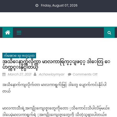
Skip
Friday, August 07, 2026
to
content
က်မၼာေရး ဗဟုသုတ
အသိေနာက္က်လိုက္တာ မာလကာရြက္္ျဖင့္ ဒါေတြ ေ
ပ်ာက္ကင္းနိုင္ပါတယ္
Posted
Author
on
March 27, 2021
Achawlaymyar
Comments Off
on
အ
အသိနောက်ကျလိုက်တာ မာလကာရွက််ဖြင့် ဒါတွေ ပျောက်ကင်းနိုင်ပါ
သိေ
တယ်
နာ
က္
က်
မာလကာသီးရဲ့အကျိုးကျေးဇူးတွေကိုတော ့သိကောင်းသိပါလိမ့်မယ်။
လို
ဒါပေမဲ့မာလကာရွက်ရဲ ့အကျိုးကျေးဇူးတွေကို သိတဲ့သူရှားပါတယ်။
က္