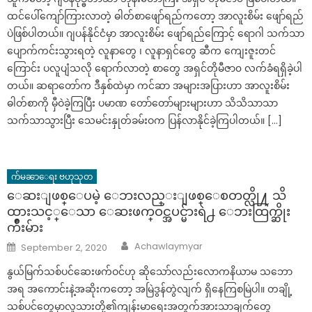
ထင်ပေါ်ကျော်ကြားလာတဲ့ ဓါတ်စာဖျော်ရည်ကတော့ အာလူးစိမ်း ဖျော်ရည်
ပဲဖြစ်ပါတယ်။ ဂျပန်နိုင်ငံမှာ အာလူးစိမ်း ဖျော်ရည်ကြောင့် ရောဂါ သက်သာ
ပျောက်ကင်းသွားရတဲ့ လူနာတွေ ၊ လူနာရှင်တွေ ဆီက ကျေးဇူးတင်
ကြောင်း ပလူပျံသလို ရောက်လာတဲ့ စာတွေ အရှင်တိုမီဇာ၀ လက်ခံရရှိခဲ့ပါ
တယ်။ ဆရာတော်က ဒီနှစ်ထဲမှာ ကင်ဆာ အများအပြားဟာ အာလူးစိမ်း
ဓါတ်စာကို မှီဝဲခဲ့ကြပြီး ပမာဏ တော်တော်များများဟာ သိသိသာသာ
သက်သာသွားပြီး သေမင်းနှုတ်ခမ်းဝက ပြန်လာနိုင်ခဲ့ကြပါတယ်။ […]
က်မၼာေရး ဗဟုသုတ
ေဆးျဖစ္ေပမဲ့ ေဘးလည္းျဖစ္ေစတတ္လို႔ သိ
ထားသင့္ေသာ ေဆးဖက္ဝင္အပင္မ်ားရဲ႕ ေဘးထြက္ဆိုး
က်ိဳးမ်ား
Author
Posted
Achawlaymyar
September 2, 2020
on
နွယ်မြက်သစ်ပင်ဆေးဖက်ဝင်ဟု ဆိုသော်လည်းလောကနိယာမ သဘော
အရ အကောင်းနဲ့အဆိုးကတော့ အမြဲဒွန်တွဲလျက် ရှိနေကြစမြဲပါ။ တချို့
သစ်ပင်တွေမှာလူသားတို့၏ကျန်းမာရေးအတွက်အားသာချက်တွေ