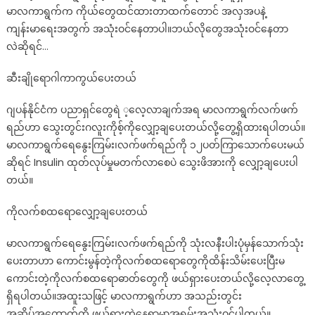
မာလကာရွက်က ကိုယ်တွေထင်ထားတာထက်တောင် အလှအပနဲ့
တာ
ကျန်းမာရေးအတွက် အသုံးဝင်နေတာပါ။ဘယ်လိုတွေအသုံးဝင်နေတာ
မာ
လ
လဲဆိုရင်…
ကာ
ဆီးချိုရောဂါကာကွယ်ပေးတယ်
ရြ
က္္ျ
ဂျပန်နိုင်ငံက ပညာရှင်တွေရဲ ့လေ့လာချက်အရ မာလကာရွက်လက်ဖက်
ဖ
င့္
ရည်ဟာ သွေးတွင်းဂလူးကိုစ့်ကိုလျှော့ချပေးတယ်လို့တွေ့ရှိထားရပါတယ်။
ဒါေ
မာလကာရွက်ရေနွေးကြမ်း၊လက်ဖက်ရည်ကို ၁၂ပတ်ကြာသောက်ပေးမယ်
တြ
ဆိုရင် Insulin ထုတ်လုပ်မှုမတက်လာစေပဲ သွေးဖိအားကို လျှော့ချပေးပါ
ေ
တယ်။
ပ်ာ
က္
ကိုလက်စထရောလျှော့ချပေးတယ်
က
င္း
မာလကာရွက်ရေနွေးကြမ်း၊လက်ဖက်ရည်ကို သုံးလနီးပါးပုံမှန်သောက်သုံး
နို
ပေးတာဟာ ကောင်းမွန်တဲ့ကိုလက်စထရောတွေကိုထိန်းသိမ်းပေးပြီးမ
င္
ကောင်းတဲ့ကိုလက်စထရောဓာတ်တွေကို ဖယ်ရှားပေးတယ်လို့လေ့လာတွေ့
ပါ
ရှိရပါတယ်။အထူးသဖြင့် မာလကာရွက်ဟာ အသည်းတွင်း
တယ္
အဆိပ်အတောက်ကို ဖယ်ရှားတဲ့နေရာမှာအရမ်းအသုံးဝင်ပါတယ်။