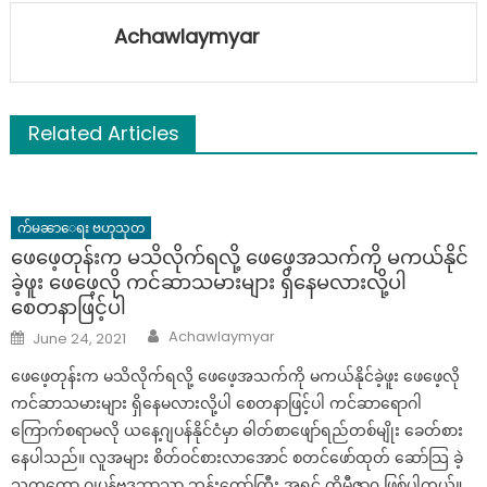
Achawlaymyar
Related Articles
က်မၼာေရး ဗဟုသုတ
ဖေဖေ့တုန်းက မသိလိုက်ရလို့ ဖေဖေ့အသက်ကို မကယ်နိုင်
ခဲ့ဖူး ဖေဖေ့လို ကင်ဆာသမားများ ရှိနေမလားလို့ပါ
စေတနာဖြင့်ပါ
Author
Posted
Achawlaymyar
June 24, 2021
on
ဖေဖေ့တုန်းက မသိလိုက်ရလို့ ဖေဖေ့အသက်ကို မကယ်နိုင်ခဲ့ဖူး ဖေဖေ့လို
ကင်ဆာသမားများ ရှိနေမလားလို့ပါ စေတနာဖြင့်ပါ ကင်ဆာရောဂါ
ကြောက်စရာမလို ယနေ့ဂျပန်နိုင်ငံမှာ ဓါတ်စာဖျော်ရည်တစ်မျိုး ခေတ်စား
နေပါသည်။ လူအများ စိတ်ဝင်စားလာအောင် စတင်ဖော်ထုတ် ဆော်သြ ခဲ့
သူကတော့ ဂျပန်ဗုဒ္ဓဘာသာ ဘုန်းတော်ကြီး အရှင် တိုမီဇာ၀ ဖြစ်ပါတယ်။