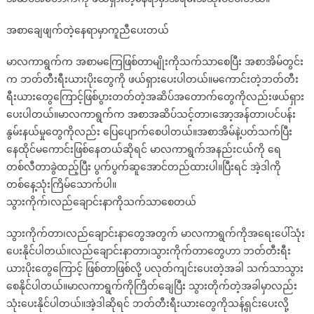
အစာချေဖျက်တဲ့နေရာမှာကူညီပေးတယ်
မာလကာရွက်က အစာမကြေဖြစ်တာမျိုးကိုသက်သာစေပြီး အစာအိမ်တွင်း
က ဘတ်တီးရီးယားပိုးတွေကို ဖယ်ရှားပေးပါတယ်။မကောင်းတဲ့ဘတ်တီး
ရီးယားတွေကြောင့်ဖြစ်ပွားတတ်တဲ့အဆိပ်အတောက်တွေကိုလည်းဖယ်ရှား
ပေးပါတယ်။မာလကာရွက်က အစာအဆိပ်သင့်တာ၊အော့အန်တာ၊ပင်ပန်း
နွမ်းနယ်မှုတွေကိုလည်း ပြေပျောက်စေပါတယ်။အစာအိမ်နဲ့ပတ်သက်ပြီး
နေထိုင်မကောင်းဖြစ်နေတယ်ဆိုရင် မာလကာရွက်အနည်းငယ်ကို ရေ
တစ်လီတာခွဲထည့်ပြီး ပွက်ပွက်ဆူအောင်တည်ထားပါ။ပြီးရင် အဲ့ဒါကို
တစ်နေ့သုံးကြိမ်သောက်ပါ။
သွားကိုက်၊လည်ချောင်းနာကိုသက်သာစေတယ်
သွားကိုက်တာ၊လည်ချောင်းနာတွေအတွက် မာလကာရွက်ကိုအရေးပေါ်သုံး
ပေးနိုင်ပါတယ်။လည်ချောင်းနာတာ၊သွားကိုက်တာတွေဟာ ဘတ်တီးရီး
ယားပိုးတွေကြောင့် ဖြစ်တာဖြစ်လို့ ပလုတ်ကျင်းပေးတဲ့အခါ သက်သာသွား
စေနိုင်ပါတယ်။မာလကာရွက်ကိုကြိတ်ချေပြီး သွားတိုက်တဲ့အခါမှာလည်း
သုံးပေးနိုင်ပါတယ်။အဲ့ဒါဆိုရင် ဘတ်တီးရီးယားတွေကိုသန့်ရှင်းပေးလို့