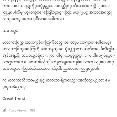
ကာေပးပါ။ေန႔တိုင္းပုံမွန္လုပ္ေပးမယ္ဆိုရင္ သိသာတဲ့ရလဒ္ကိုျမင္ေ
တြ႕ရပါလိမ့္မယ္။ဝက္ၿခံေတြေပ်ာက္ကင္းသြားမယ့္အျပင္ အသားအရည္ကို
လည္းတင္းရင္းႏုပ်ိဳလာေစပါတယ္။
ဆားဝက္ၿခံ
မာလကာရြက္က ဆားဝက္ၿခံေတြကိုလည္းေလ်ာ့ပါးသက္သာေစပါတယ္။
မာလကာရြက္္ေတြကို ေရအနည္းငယ္နဲ႔ေရာကာ ႀကိတ္ေခ်လိုက္ပါ။
အဲ့ဒီအရည္ကို ဆားဝက္ၿခံရွိရာ ႏွာေခါင္းတစ္ဝိုက္လိမ္းေပးပါ။ ၁၅မိနစ္ေ
လာက္ၾကာရင္ ေရေဆးခ်လိုက္ပါ။တစ္ရက္ျခားတစ္ခါေလာက္ လုပ္ေပးရင္
ဆားဝက္ၿခံေတြသိသိသာသာေလ်ာ့ပါးသြားတာေတြ႕ရမွာပါ။
ကဲ မာလကာသီးစားမယ္ဆိုရင္ မာလကာရြက္ကလည္းအသုံးဝင္တယ္ဆိုတာ မေ
မ့ၾကနဲ႔ေနာ္
Credit:Trend
Post Views:
189