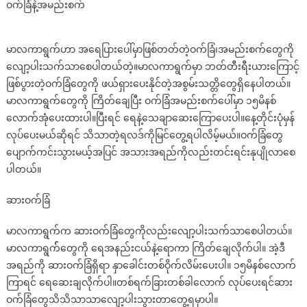
ဝက်ခြံနဲ့အမည်းစက်
မာလကာရွက်ဟာ အရေပြားပေါ်မှာဖြစ်တတ်တဲ့ဝက်ခြံ၊အမည်းစက်တွေကို
လျော့ပါးသက်သာစေပါတယ်တဲ့။မာလကာရွက်မှာ ဘတ်တီးရီးယားကြောင့်
ဖြစ်ပွားတဲ့ဝက်ခြံတွေကို ဖယ်ရှားပေးနိုင်တဲ့အစွမ်းသတ္တိတွေရှိနေပါတယ်။
မာလကာရွက်တွေကို ကြိတ်ချေပြီး ဝက်ခြံအမည်းစက်ပေါ်မှာ ၁၅မိနစ်
လောက်အုံပေးထားပါ။ပြီးရင် ရေနဲ့သေချာဆေးကြောပေးပါ။နေ့တိုင်းပုံမှန်
လုပ်ပေးမယ်ဆိုရင် သိသာတဲ့ရလဒ်ကိုမြင်တွေ့ရပါလိမ့်မယ်။ဝက်ခြံတွေ
ပျောက်ကင်းသွားမယ့်အပြင် အသားအရည်ကိုလည်းတင်းရင်းနုပျိုလာစေ
ပါတယ်။
ဆားဝက်ခြံ
မာလကာရွက်က ဆားဝက်ခြံတွေကိုလည်းလျော့ပါးသက်သာစေပါတယ်။
မာလကာရွက််တွေကို ရေအနည်းငယ်နဲ့ရောကာ ကြိတ်ချေလိုက်ပါ။ အဲ့ဒီ
အရည်ကို ဆားဝက်ခြံရှိရာ နှာခေါင်းတစ်ဝိုက်လိမ်းပေးပါ။ ၁၅မိနစ်လောက်
ကြာရင် ရေဆေးချလိုက်ပါ။တစ်ရက်ခြားတစ်ခါလောက် လုပ်ပေးရင်ဆား
ဝက်ခြံတွေသိသိသာသာလျော့ပါးသွားတာတွေ့ရမှာပါ။