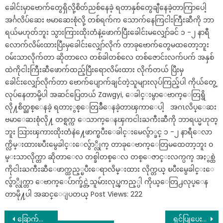
ခေါင်းမှာဗောက်တွေရှိလို့စိတ်ညစ်နေခဲ့ ရတာနှစ်တွေချီနေခဲ့တာကြာပေါ့
အင်္ဂလိပ်ဆေး ဗမာဆေးစုံလို့ တစ်ရက်က သောက်နေကြငါးကြီးဆီကို ဘာ
ရယ်မဟုတ်ဘူး သွားကြားထိုးတံနဲ့ဖောက်ပြီးခေါင်းမလျှော်ခင် ၁ -၂ နာရီ
လောက်လိမ်းထားပြီးမှခေါင်းလျှော်လိုက် တာခုဗောက်တွေမထတော့ဘူး
ဝမ်းသာလိုက်တာ ဆိုတာလေ တစ်ခါတစ်လေ တစ်ဇောင်းလက်ပက် အနှစ်
ထဲကိုငါးကြီးဆီဖောက်ထည့်ပြီးရောလိမ်းထား လိုက်တယ် ပြီးမှ
ခေါင်းလျှော်လိုက်တာ ဗောက်ပျောက်ချင်တဲ့သူများလုပ်ကြည့်ပါ ကိုယ်တွေ့
လုပ်နေတာမို့ပါ အဆင်ပြေတယ် Zawgyi, ေခါင္းမွာေဗာက္ေတြရွိ
လို႔စိတ္ညစ္ေနခဲ့ ရတာႏွစ္ေတြခ်ီေနခဲ့တာၾကာေပါ့ အဂၤလိပ္ေဆး
ဗမာေဆးစုံလို႔ တစ္ရက္က ေသာက္ေနၾကငါးႀကီးဆီကို ဘာရယ္မဟုတ္
ဘူး သြားၾကားထိုးတံနဲ႔ေဖာက္ၿပီးေခါင္းမေလွ်ာ္ခင္ ၁ -၂ နာရီေလာ
က္လိမ္းထားၿပီးမွေခါင္းေလွ်ာ္လိုက္ တာခုေဗာက္ေတြမထေတာ့ဘူး ဝ
မ္းသာလိုက္တာ ဆိုတာေလ တစ္ခါတစ္ေလ တစ္ေဇာင္းလက္ပက္ အႏွစ္ထဲ
ကိုငါးႀကီးဆီေဖာက္ထည့္ၿပီးေရာလိမ္းထား လိုက္တယ္ ၿပီးမွေခါင္းေ
လွ်ာ္လိုက္တာ ေဗာက္ေပ်ာက္ခ်င္တဲ့သူမ်ားလုပ္ၾကည့္ပါ ကိုယ္ေတြ႕လုပ္ေန
တာမို႔ပါ အဆင္ေျပတယ္ Post Views: 222
Post
ခြောက်ထောင်နဲ့ ရမလား ခြောက်ထောင်နဲ့ ရရင် ယူမယ် ဆိုတဲ့ မိန်းကလေးရေ ကျေးဇူးပါ..
ရှင်ပြုပေးဖို့ ဖိတ်စာတောင်ရိုက်ပေးပြီးတဲ့ သားလေး ကျဆုံးသွားလို့ ရူးမတက်ဖြစ်နေရှာတဲ့ ဖခင်