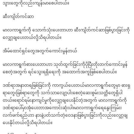
သွားတွေကိုလည်းကျန်းမာစေပါတယ်။
ဆီးကျိတ်ကင်ဆာ
မာလကာရွက်ကို သောက်သုံးပေးတာဟာ ဆီးကျိတ်ကင်ဆာဖြစ်ပွားခြင်းကို
လျှော့ချပေးတယ်လို့သိရပါတယ်။
အိမ်ထောင်ရှင်တွေအတွက်ကောင်းမွန်တယ်
မာလကာရွက်စားပေးတာဟာ သုတ်ထွက်ခြင်းကိုပိုပြီးတိုးတက်ကောင်းမွန်
စေတဲ့အတွက် ရင်သွေးရရှိရေးကို အထောက်အကူဖြစ်စေပါတယ်။
ဒဏ်ရာအနာတရဖြစ်ခြင်းကို ကာကွယ်ပေးတယ်မာလကာရွက််တွေမှာ ဓားရှ
ရာတွေ၊ခြစ်ရာတွေကို သက်သာလျော့ပါးစေတဲ့ဆေးစွမ်းသတ္တိတွေရှိပါ
တယ်။ရောင်ရမ်းနာကျင်မှုကိုလျှော့ချပေးနိုင်တဲ့အတွက် မာလကာရွက်ကို
ဒဏ်ရာပေါ်မှာအုံပေးတာအကောင်းဆုံးပါ။မာလကာရွက်ရေနွေးကြမ်း၊
လက်ဖက်ရည်ဟာ နားနဲ့ပတ်သက်တဲ့ဝေဒနာဖြစ်ပွားခြင်းကိုလည်းလျှော့ချ
ပေးနိုင်တယ်လို့သိရပါတယ်။