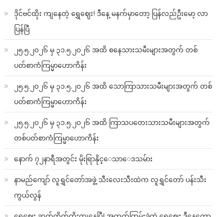
ဒိုင်ဗင်ထိုး ကျနေတဲ့ ရွှေဈေး! ဒီနေ့ မနက်မှာတော့ ပြန်လည်ဦးမော့ လာ
ပြန်ပြီ
၂၅.၅.၂၀၂၆ မှ ၃၁.၅.၂၀၂၆ အထိ စနေသားသမီးများအတွက် တစ်
ပတ်စာကံကြမ္မာဟောကိန်း
၂၅.၅.၂၀၂၆ မှ ၃၁.၅.၂၀၂၆ အထိ သောကြာသားသမီးများအတွက် တစ်
ပတ်စာကံကြမ္မာဟောကိန်း
၂၅.၅.၂၀၂၆ မှ ၃၁.၅.၂၀၂၆ အထိ ကြာသပတေးသားသမီးများအတွက်
တစ်ပတ်စာကံကြမ္မာဟောကိန်း
နောက် ၇၂နာရီအတွင်း မိုးရြာနိုင္ေသာေဒသမ်ား
နာမည်ကျော် လူရွှင်တော်အဖွဲ့ သီးလေးသီးထဲက လူရွှင်တော် ပန်းသီး
ကွယ်လွန်
ရွှေဈေး ဆက်တိုက်ထိုးကျနေပြီ! အတက်ကြမ်းခဲ့တဲ့ ရွှေဈေး ဒီနေ့တော့