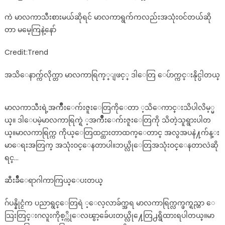
ကဲ မာလကာသီးစားမယ်ဆိုရင် မာလကာရွက်ကလည်းအသုံးဝင်တယ်ဆို
တာ မမေ့ကြနဲ့နော်
Credit:Trend
အသိေနာက္က်လိုက္တာ မာလကာရြက္္ျဖင့္ ဒါေတြ ေပ်ာက္ကင္းနိုင္ပါတယ္
မာလကာသီးရဲ့အက်ိဳးေက်းဇူးေတြကိုေတာ ့သိေကာင္းသိပါလိမ့္မ
ယ္။ ဒါေပမဲ့မာလကာရြက္ရဲ ့အက်ိဳးေက်းဇူးေတြကို သိတဲ့သူရွားပါတ
ယ္။မာလကာရြက္က ကိုယ္ေတြထင္ထားတာထက္ေတာင္ အလွအပနဲ႔က်န္း
မာေရးအတြက္ အသုံးဝင္ေနတာပါ။ဘယ္လိုေတြအသုံးဝင္ေနတာလဲဆို
ရင္…
ဆီးခ်ိဳေရာဂါကာကြယ္ေပးတယ္
ဂ်ပန္နိုင္ငံက ပညာရွင္ေတြရဲ ့ေလ့လာခ်က္အရ မာလကာရြက္လက္ဖက္ရည္ဟာ ေ
သြးတြင္းဂလူးကိုစ့္ကိုေလၽွာ့ခ်ေပးတယ္လို႔ေတြ႕ရွိထားရပါတယ္။မာ