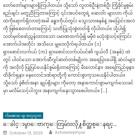
တော်တော်များများရှိကြပါတယ်။ သို့သော် လူတစ်ဦးနဲ့တစ်ဦး ကြံ့ခိုင်မှုစွမ်း
ရည်ချင်း မတူညီကြတာကြောင့် ၎င်းအပင်တွေရဲ့ ဆေးဝါး များဟာ ကိုယ်
ထဲကိုရောက်ရှိလာတဲ့အခါ ခန္ဓာကိုယ်တွင်း သွေးသားစနစ်နဲ့ အပြောင်းအလဲ
ကို ဖြစ်စေတတ်တာကြောင့် သတိပြုသုံးစွဲတတ်ဖို့ လိုပါတယ်။ သို့ပါ၍
သတ်မှတ်ဖော်ညွှန်းထားသော ပမာဏထက်ပို၍ မမှီဝဲ မသုံးစွဲသင့်ကြောင်း
အောက်ပါအတိုင်း အသိပေး မျှဝေလိုက်ရပါတယ်။ (၁)
ရှားစောင်းလက်ပပ် (က) ရှားစောင်းလက်ပပ်ပင်၏ ဂျယ်လီ (အနှစ်) ထဲ
တွင် ပါဝင်သော အောက်ဆီဂျင်ဓာတ်တစ်မျိုးက အရေပြားပေါ်ရှိ ဆဲလ်များ
ကို အလိုလို ပြုပြင်ပေးနိုင်စွမ်းရှိတာကြောင့် မီးလောင်နာ၊ အရေကြည်ဖုနာ၊
ထိခိုက်ရှနာ၊ နေလောင်ဒဏ်ရာတို့ကို ကောင်းစွာကုသပေးနိုင်ပါတယ်။
သို့သော် ခွဲစိတ်အနာ ချုပ်ရိုးများ ကိုတော့ အနာကောင်းစွာမကျက်သေးခင်
မှာ မလိမ်းသင့်ပါဘူး။ အနာကျက်နှေးသွားစေပါတယ်။ […]
က်မၼာေရး ဗဟုသုတ
ေခါင္းမွာေဗာက္ေတြမ်ားလို႔စိတ္ညစ္ေနရင္….
Author
Posted
Achawlaymyar
October 13, 2020
on