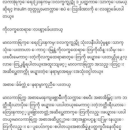
လကာရြက္ေရေႏြးၾကမ္း၊လက္ဖက္ရည္ကို ၁၂ပတ္ၾကာေသာက္ေပးမယ္
ဆိုရင္ Insulin ထုတ္လုပ္မႈမတက္လာေစပဲ ေသြးဖိအားကို ေလၽွာ့ခ်ေပးပါ
တယ္။
ကိုလက္စထေရာေလၽွာ့ခ်ေပးတယ္
မာလကာရြက္ေရေႏြးၾကမ္း၊လက္ဖက္ရည္ကို သုံးလနီးပါးပုံမွန္ေသာက္
သုံးေပးတာဟာ ေကာင္းမြန္တဲ့ကိုလက္စထေရာေတြကိုထိန္းသိမ္းေ
ပးၿပီးမေကာင္းတဲ့ကိုလက္စထေရာဓာတ္ေတြကို ဖယ္ရွားေပးတယ္လို႔ေလ့
လာေတြ႕ရွိရပါတယ္။အထူးသျဖင့္ မာလကာရြက္ဟာ အသည္းတြင္း
အဆိပ္အေတာက္ကို ဖယ္ရွားတဲ့ေနရာမွာအရမ္းအသုံးဝင္ပါတယ္။
အစာေခ်ဖ်က္တဲ့ေနရာမွာကူညီေပးတယ္
မာလကာရြက္က အစာမေၾကျဖစ္တာမ်ိဳးကိုသက္သာေစၿပီး အစာအိမ္တြင္းက ဘ
တ္တီးရီးယားပိုးေတြကို ဖယ္ရွားေပးပါတယ္။မေကာင္းတဲ့ဘတ္တီးရီးယားေ
တြေၾကာင့္ျဖစ္ပြားတတ္တဲ့အဆိပ္အေတာက္ေတြကိုလည္းဖယ္ရွားေပးပါ
တယ္။မာလကာရြက္က အစာအဆိပ္သင့္တာ၊ေအာ့အန္တာ၊ပင္ပန္းႏြမ္းနယ္မႈေ
တြကိုလည္း ေျပေပ်ာက္ေစပါတယ္။အစာအိမ္နဲ႔ပတ္သက္ၿပီးေနထိုင္မေ