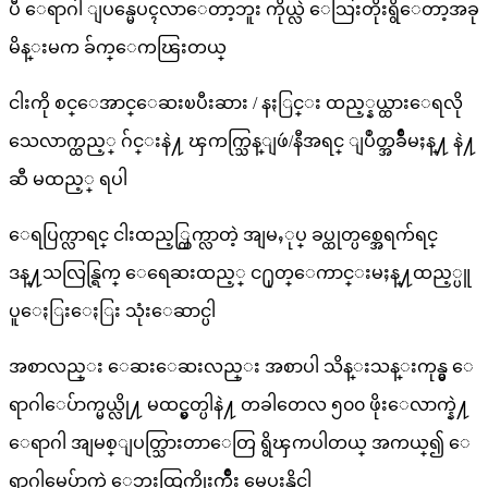
ပီ ေရာဂါ ျပန္မေပၚလာေတာ့ဘူး ကိုယ္လဲ ေသြးတိုးရွိေတာ့အခု
မိန္းမက ခ်က္ေကၽြးတယ္
ငါးကို စင္ေအာင္ေဆးၿပီးဆား / နႏြင္း ထည့္နယ္ထားေရလို
သေလာက္ထည့္ ဂ်င္းနဲ႔ ၾကက္သြန္ျဖဴ/နီအရင္ ျပဳတ္အခ်ိဳမႈန္႔ နဲ႔
ဆီ မထည့္ ရပါ
ေရပြက္လာရင္ ငါးထည့္ထြက္လာတဲ့ အျမႇုပ္ ခပ္ထုတ္ပစ္အေရက်ရင္
ဒန္႔သလြန္ရြက္ ေရေဆးထည့္ င႐ုတ္ေကာင္းမႈန္႔ထည့္ပူ
ပူေႏြးေႏြး သုံးေဆာင္ပါ
အစာလည္း ေဆးေဆးလည္း အစာပါ သိန္းသန္းကုန္မွ ေ
ရာဂါေပ်ာက္မယ္လို႔ မထင္မွတ္ပါနဲ႔ တခါတေလ ၅၀၀ ဖိုးေလာက္နဲ႔
ေရာဂါ အျမစ္ျပတ္သြားတာေတြ ရွိၾကပါတယ္ အကယ္၍ ေ
ရာဂါမေပ်ာက္လဲ ေဘးထြက္ဆိုးက်ိဳး မေပးနိုင္ပါ