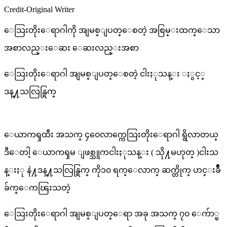
Credit-Original Writer
ေသြးတိုးေရာဂါကို အျမစ္ျပတ္ေစတဲ့ အစြမ္းထက္ေသာ
အစာလည္းေဆး ေဆးလည္းအစာ
ေသြးတိုးေရာဂါ အျမစ္ျပတ္ေစတဲ့ ငါးႏုသန္း ႏွင့္
ဒန္႔သလြန္ရြက္
ေယာကၡထီး အသက္ ၄၀ေလာက္ကေသြးတိုးေရာဂါ ရွိလာတယ္
ဒီေတါ့ ေယာကၡမ ျဖစ္သူကငါးႏုသန္း ( သို႔မဟုတ္ )ငါးသ
န္းႏု နဲ႔ဒန္႔သလြန္ရြက္ ကို၁၀ ရက္ေလာက္ ဆက္တိုက္ ဟင္းခ်ိဳ
ခ်က္ေကၽြးသတဲ့
ေသြးတိုးေရာဂါ အျမစ္ျပတ္ေရာ အခု အသက္ ၇၀ ေက်ာ္ၿ