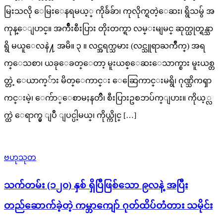
မြးသလို ေမြးေနရမယ့္ ကိုခ်ဴခ်ာ၊ ကုလိုက္ရတဲ့ေဆး၊ ရွိသမွ် အ
ကုန္ေျပာင္။ အက်ိဳးစီးပြား တိုးတက္ရာ လမ္းမျမင္ ဆုတ္ယုတ္ရန္သာ
ရွိ မယူေလနဲ႔ အမိ။ ၃ ။ လင္အရက္သမား (လင္သူရာႀကိဳက္) အရ
က္ေသစာ၊ ယခုေခတ္ေတာ့ မူးယစ္ေဆးေသာက္စား မူးယစ္တ
တ္တဲ့ ေယာက္်ား မိတ္ေကာင္း ေဆြေကာင္းမရွိ၊ ဂုဏ္သိကၡာ
ကင္းမဲ့၊ ေက်ာ္ေစာမႈနတၳိ၊ စီးပြားဥစၥာပ်က္ျပား။ ကိုယ့္လ
က္ထဲ ေရာက္မွ ျပဳ ျပင္ပါ့မယ္၊ ကိုယ္ကိုင္ […]
ဗဟုသုတ
သက်တမ်း (၁၂၀) နှစ် ရှိပြီဖြစ်သော ၉လနဲ့ အပြီး
တည်ဆောက်ခဲ့တဲ့ ကမ္ဘာကျော် ဂုတ်ထိပ်တံတား သမိုင်း