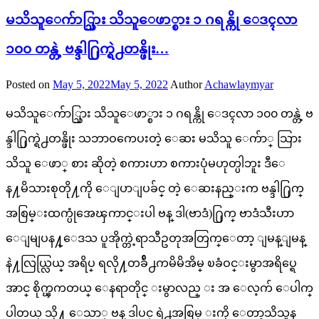
မသိသူေက်ာ္သြား သိသူေဖာ္စား ၁ ဂရန္ကို ေဒၚလာ
၁၀၀ တန္တဲ့ ဗန္ဒါ႐ြက္ရဲ႕တန္ဖိုး…
Posted on
May 5, 2022
May 5, 2022
Author
Achawlaymyar
မသိသူေက်ာ္သြား သိသူေဖာ္စား ၁ ဂရန္ကို ေဒၚလာ ၁၀၀ တန္တဲ့ ဗ
န္ဒါ႐ြက္ရဲ႕တန္ဖိုး သဘာဝကေပးတဲ့ ေဆး မသိသူ ေက်ာ္ သြား
သိသူ ေဖာ္ စား ဆိုတဲ့ စကားဟာ စကားပုံမဟုတ္ပါဘူး ဒီေ
န႔မိသားစုတို႔ကို ေျပာျပခ်င္ တဲ့ ေဆးနည္းက ဗန္ဒါ႐ြက္
အစြမ္းထက္ပုံအေၾကာင္းပါ ဗန္ ဒါ(ဗာဒံ)႐ြက္ ဗာဒံသီးဟာ
ေျမျပန႔္ေဒသ ပူအိုက္တဲ့ရာသီဥတုအတြက္ေတာ့ ျမန္ျမန္
နဲ႔လြယ္လြယ္ အရိပ္ ရလို႔တခ်ိဴ႕ကမိမိအိမ္ ၿခံဝင္းမွာအရိပ္ရေ
အာင္ စိုက္ၾကတယ္ ေနရာတိုင္ းမွာလည္ း အ ေလ့က် ေပါက္
ပါတယ္ သို႔ ေသာ္ ဗန္ ဒါပင္ ရဲ႕အစြမ္ းကို ေတာ့သိသူန