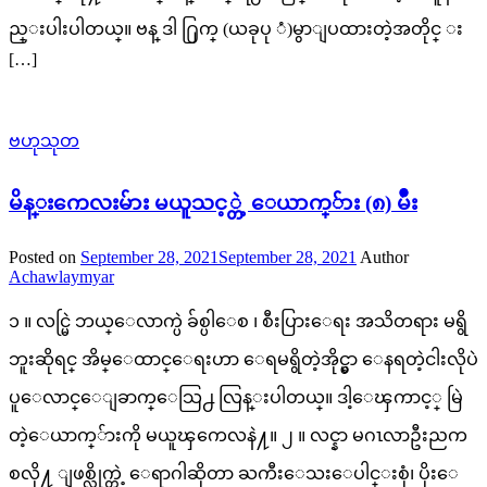
ည္းပါးပါတယ္။ ဗန္ ဒါ ႐ြက္ (ယခုပု ံ)မွာျပထားတဲ့အတိုင္ း
[…]
ဗဟုသုတ
မိန္းကေလးမ်ား မယူသင့္တဲ့ ေယာက္်ား (၈) မ်ိဳး
Posted on
September 28, 2021
September 28, 2021
Author
Achawlaymyar
၁ ။ လင္မြဲ ဘယ္ေလာက္ပဲ ခ်စ္ပါေစ ၊ စီးပြားေရး အသိတရား မရွိ
ဘူးဆိုရင္ အိမ္ေထာင္ေရးဟာ ေရမရွိတဲ့အိုင္မွာ ေနရတဲ့ငါးလိုပဲ
ပူေလာင္ေျခာက္ေသြ႕ လြန္းပါတယ္။ ဒါ့ေၾကာင့္ မြဲ
တဲ့ေယာက္်ားကို မယူၾကေလနဲ႔။ ၂ ။ လင္နာ မဂၤလာဦးညက
စလို႔ ျဖစ္လိုက္တဲ့ ေရာဂါဆိုတာ ႀကီးေသးေပါင္းစုံ၊ ပိုးေ