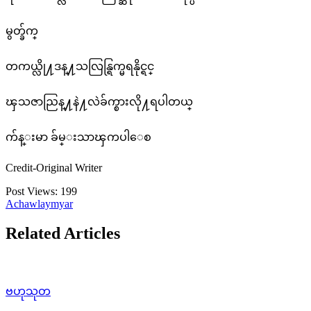
မွတ္ခ်က္
တကယ္လို႔ဒန္႔သလြန္ရြက္မရနိုင္ရင္
ၾသဇာညြန္႔နဲ႔လဲခ်က္စားလို႔ရပါတယ္
က်န္းမာ ခ်မ္းသာၾကပါေစ
Credit-Original Writer
Post Views:
199
Achawlaymyar
Related Articles
ဗဟုသုတ