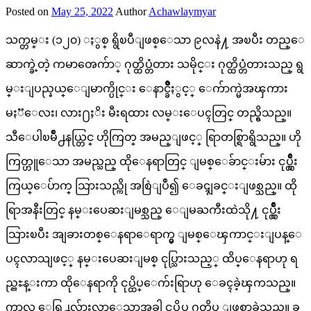
Posted on
May 25, 2022
Author
Achawlaymyar
သက္တမ္း (၁၂၀) ႏွစ္ ရွိၿပီျဖစ္ေသာ ၉လနဲ႔ အၿပီး တည္ေ
ဆာက္ခဲ့တဲ့ ကမာၻေက်ာ္ ဂုတ္ထိပ္တံတား သမိုင္း ဂုတ္ထိပ္တံတားသည္ ရွ
မ္းျပည္နယ္ေျမာက္ပိုင္း ေနာင္ခ်ိဳႏွင့္ ေက်ာက္မဲအၾကား
မႏၱေလး၊ လား႐ႈိး မီးရထား လမ္းေပၚတြင္ တည္ရွိသည္။
သီေပါၿမိဳ႕နယ္တြင္ ဟိုကြတ္ အမည္ျဖင့္ ရြာတစ္ရြာရွိသည္။ ဟို
ကြတ္ဟူေသာ အမည္သည္ ထိုေနရာတြင္ ျမစ္ေခ်ာင္းမ်ား ငုပ္လွ်ဳိး
ကြယ္ေပ်ာက္ သြားသည္ကို အစြဲျပဳ၍ ေခၚျခင္းျဖစ္သည္။ ထို
ရြာအနီးတြင္ နမ္းပေဆးျမစ္သည္ ေျမႀကီးထဲသို႔ ငုပ္လွ်ိဳး
သြားၿပီး အျခားတစ္ေနရာေရာက္မွ ျမစ္ေၾကာင္းျပန္ေ
ပၚလာသျဖင့္ နမ္းပေဆးျမစ္ ငုပ္သြားသည့္ ထိပ္ေနရာဟု ရ
ည္ညႊန္းကာ ထိုေနရာကို ငုပ္ထိပ္ေက်းရြာဟု ေခၚခဲ့ၾကသည္။
ကာလ ေရြ႕လ်ားလာေသာအခါ ငုပ္ထိပ္မွ ဂုတ္ထိပ္ ျဖစ္လာခဲ့သည္။ ခ