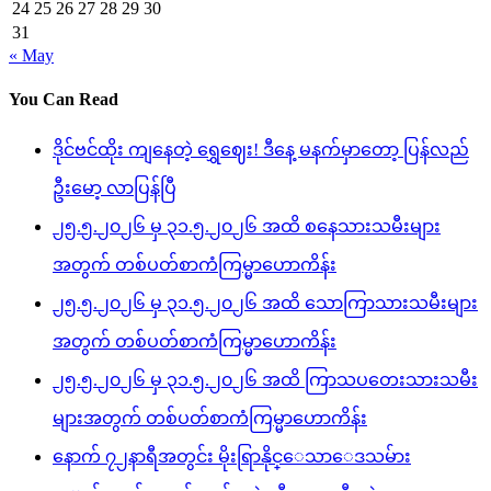
24
25
26
27
28
29
30
31
« May
You Can Read
ဒိုင်ဗင်ထိုး ကျနေတဲ့ ရွှေဈေး! ဒီနေ့ မနက်မှာတော့ ပြန်လည်
ဦးမော့ လာပြန်ပြီ
၂၅.၅.၂၀၂၆ မှ ၃၁.၅.၂၀၂၆ အထိ စနေသားသမီးများ
အတွက် တစ်ပတ်စာကံကြမ္မာဟောကိန်း
၂၅.၅.၂၀၂၆ မှ ၃၁.၅.၂၀၂၆ အထိ သောကြာသားသမီးများ
အတွက် တစ်ပတ်စာကံကြမ္မာဟောကိန်း
၂၅.၅.၂၀၂၆ မှ ၃၁.၅.၂၀၂၆ အထိ ကြာသပတေးသားသမီး
များအတွက် တစ်ပတ်စာကံကြမ္မာဟောကိန်း
နောက် ၇၂နာရီအတွင်း မိုးရြာနိုင္ေသာေဒသမ်ား