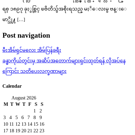
ရစ္ ၁၈၉၇ ခုႏွစ္တြင္ ၿဗိတိသွ်အစိုးရသည္ မႏၲေလးမွ ဗန္းေ
မာ္သို႔ […]
Post navigation
မီးအိမ်ရှင်မလေး အိမ်ပြန်ခရီး
ခန္ဓာကိုယ်တွင်းမှ အဆိပ်အတောက်များရှင်းထုတ်ရန် လိုအပ်နေ
ကြောင်း သတိပေးလက္ခဏာများ
Calendar
August 2026
M
T
W
T
F
S
S
1
2
3
4
5
6
7
8
9
10
11
12
13
14
15
16
17
18
19
20
21
22
23