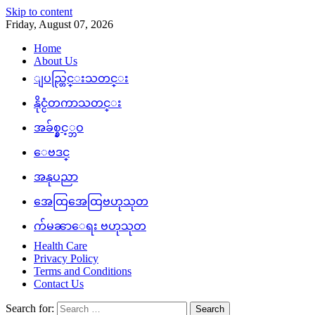
Skip to content
Friday, August 07, 2026
Home
About Us
ျပည္တြင္းသတင္း
နိုင္ငံတကာသတင္း
အခ်စ္နွင့္ဘဝ
ေဗဒင္
အနုပညာ
အေထြအေထြဗဟုသုတ
က်မၼာေရး ဗဟုသုတ
Health Care
Privacy Policy
Terms and Conditions
Contact Us
Search for: