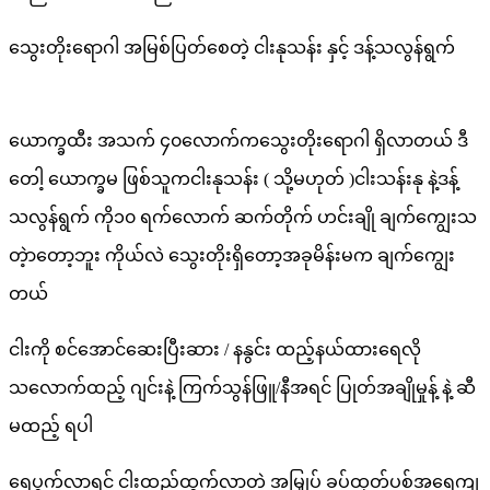
သွေးတိုးရောဂါ အမြစ်ပြတ်စေတဲ့ ငါးနုသန်း နှင့် ဒန့်သလွန်ရွက်
ယောက္ခထီး အသက် ၄၀လောက်ကသွေးတိုးရောဂါ ရှိလာတယ် ဒီ
တေါ့ ယောက္ခမ ဖြစ်သူကငါးနုသန်း ( သို့မဟုတ် )ငါးသန်းနု နဲ့ဒန့်
သလွန်ရွက် ကို၁၀ ရက်လောက် ဆက်တိုက် ဟင်းချို ချက်ကျွေးသ
တဲ့ာတော့ဘူး ကိုယ်လဲ သွေးတိုးရှိတော့အခုမိန်းမက ချက်ကျွေး
တယ်
ငါးကို စင်အောင်ဆေးပြီးဆား / နနွင်း ထည့်နယ်ထားရေလို
သလောက်ထည့် ဂျင်းနဲ့ ကြက်သွန်ဖြူ/နီအရင် ပြုတ်အချိုမှုန့် နဲ့ ဆီ
မထည့် ရပါ
ရေပွက်လာရင် ငါးထည့်ထွက်လာတဲ့ အမြှုပ် ခပ်ထုတ်ပစ်အရေကျ