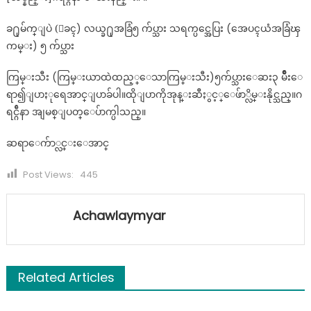
ခ႐ုမ်က္ျပဲ (ေခၚ) လယ္ခ႐ုအခြံ၅ က်ပ္သား သရက္ပင္အေပြး (အေပၚယံအခြံၾ
ကမ္း) ၅ က်ပ္သား
ကြမ္းသီး (ကြမ္းယာထဲထည့္ေသာကြမ္းသီး)၅က်ပ္သားေဆး၃ မ်ိဳးေ
ရာ၍ျပာႏုရေအာင္ျပာခ်ပါ။ထိုျပာကိုအုန္းဆီႏွင့္ေဖ်ာ္လိမ္းနိုင္သည္။ဂ
ရင္ဂ်ီနာ အျမစ္ျပတ္ေပ်ာက္ပါသည္။
ဆရာေက်ာ္လင္းေအာင္
Post Views:
445
Achawlaymyar
Related Articles