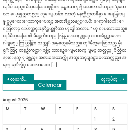
လုိပါသည္။ မိတ္ေဆြတစ္ဦးက ဖုန္းဆက္၍ ေမးလာပါသည္။ “ခုတေ
လာ ေဖ့စ္ဘုတ္ကတစ္ဆင့္ လူေျပာမ်ား လာတဲ့ မနက္အိပ္ယာထခ်ိန္မွာ ေရေနြးအျ
ဖူ ပူပူေလးေသာက္ေပးရင္ အစာအိမ္ကသန့္ရွင္းၿပီး ေရာဂါႀကီး ေ
တြေတာင္ ေပ်ာက္ကင္းနုိင္တယ္ဆုိတာ ဟုတ္ပါသလား…” ဟု ေမးလားသည္။
ထုိမိတ္ေဆြ၏ မိခင္ႀကီးသည္ လြန္ခဲ့ေသာႏွစ္ကပင္ အစာအိမ္ကင္ဆာေရာ
ဂါျဖင့္ ကြယ္လြန္သြား သည္ကုိ အမွတ္ရေနမိသည္။ ထုိမိတ္ေဆြသည္ မ်ိုး
ရုိးတြင္ တစ္ဦးကင္ဆာျဖစ္လွ်င္ သားစဥ္ေျမးဆက္ ျဖစ္ တတ္သည္ဟု စိတ္စြဲလ
န္းေနသူ ျဖစ္သည္။ အစားအေသာက္ကို အထူးဆင္ျခင္စားေသာက္သည္။ အ
ရက္ ဆုိလွ်င္ ေဝလာေဝး […]
Post
လူႀကိဳက္အမ်ားဆံုး အနမ္း(၁၈) မ်ိဳး
လူလုပ်တဲ့ အန္တရာယ် နဲ့ သဘာဝ ဘေးအန္တရာယ်အတွက်လည်း ပြင်ဆင်ပါ
Calendar
navigation
August 2026
M
T
W
T
F
S
S
1
2
3
4
5
6
7
8
9