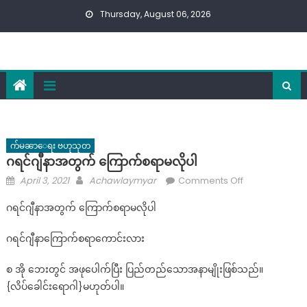
Skip
Thursday, August 06, 2026
to
content
က်မၼာေရး ဗဟုသုတ
ဂရင်ဂျီနာအတွက် ကြောက်စရာမလိုပါ
Posted
Author
on
April 3, 2021
Achawlaymyar
Comments Off
on
ဂရင်ဂျီနာ
ဂရင်ဂျီနာအတွက် ကြောက်စရာမလိုပါ
အတွက်
ကြောက်
ဂရင်ဂျီနာကြောက်စရာကောင်းလား
စရာ
မ
စ အို ဘေးတွင် အဖုပေါက်ပြီး ပြည်တည်သောအနာမျိုးဖြစ်သည်။
လို
{လိပ်ခေါင်းရောဂါ}မဟုတ်ပါ။
ပါ