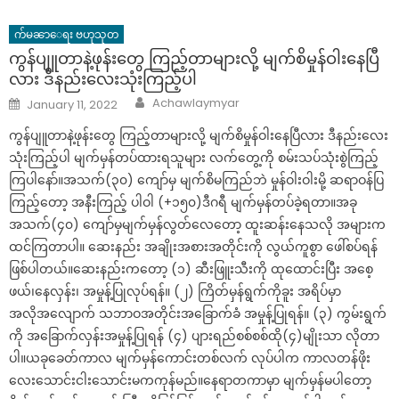
က်မၼာေရး ဗဟုသုတ
ကွန်ပျူတာနဲ့ဖုန်းတွေ ကြည့်တာများလို့ မျက်စိမှုန်ဝါးနေပြီ
လား ဒီနည်းလေးသုံးကြည့်ပါ
Author
Posted
Achawlaymyar
January 11, 2022
on
ကွန်ပျူတာနဲ့ဖုန်းတွေ ကြည့်တာများလို့ မျက်စိမှုန်ဝါးနေပြီလား ဒီနည်းလေး
သုံးကြည့်ပါ မျက်မှန်တပ်ထားရသူများ လက်တွေ့ကို စမ်းသပ်သုံးစွဲကြည့်
ကြပါနော်။အသက်(၃၀) ကျော်မှ မျက်စိမကြည်ဘဲ မှုန်ဝါးဝါးမို့ ဆရာဝန်ပြ
ကြည့်တော့ အနီးကြည့် ပါဝါ (+၁၅၀)ဒီဂရီ မျက်မှန်တပ်ခဲ့ရတာ။အခု
အသက်(၄၀) ကျော်မှမျက်မှန်လွတ်လေတော့ ထူးဆန်းနေသလို အများက
ထင်ကြတာပါ။ ဆေးနည်း အချိုးအစားအတိုင်းကို လွယ်ကူစွာ ဖေါ်စပ်ရန်
ဖြစ်ပါတယ်။ဆေးနည်းကတော့ (၁) ဆီးဖြူးသီးကို ထုထောင်းပြီး အစေ့
ဖယ်၊နေလှန်း၊ အမှုန့်ပြုလုပ်ရန်။ (၂) ကြိတ်မှန်ရွက်ကိုခူး အရိပ်မှာ
အလိုအလျောက် သဘာဝအတိုင်းအခြောက်ခံ အမှုန့်ပြုရန်။ (၃) ကွမ်းရွက်
ကို အခြောက်လှန်းအမှုန့်ပြုရန် (၄) ပျားရည်စစ်စစ်ထို(၄)မျိုးသာ လိုတာ
ပါ။ယခုခေတ်ကာလ မျက်မှန်ကောင်းတစ်လက် လုပ်ပါက ကာလတန်ဖိုး
လေးသောင်းငါးသောင်းမကကုန်မည်။နေရာတကာမှာ မျက်မှန်မပါတော့