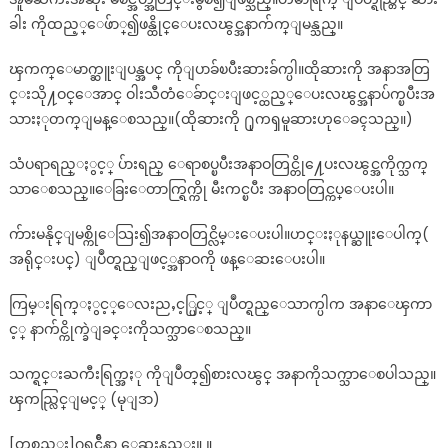
ခါး ကိုထည့္ေဖ်ာ္၍ဖန္ထိုင္ေပးလၽွင္အနာက်က္ျမန္သည္။
ၾကက္ေမာက္ဆူးျပန္အပင္ ကိုျပာခ်ၿပီးဆားခ်က္ပါ။ထိုဆားကို အနာအတြ
င္းသို႔ဝင္ေအာင္ ဝါးသီတံေခ်ာင္းျဖင့္ထည့္ေပးလၽွင္အနာပ်က္ၿပီးအ
သားႏုတက္ျမန္ေစသည္။(ထိုဆားကို ႐ုကၡမူဆားဟုေခၚသည္။)
သံပရာရည္ႏွင့္ ပ်ားရည္ ေရာစပ္ၿပီးအနာဝတြင္တို႔ေပးလၽွင္အကိုက္သက္
သာေစသည္။ေခြးေတာက္ရြက္ကို မီးကင္ၿပီး အနာဝတြင္ကပ္ေပးပါ။
က်ားမနိုင္ျမစ္ကိုေသြး၍အနာဝတြင္လိမ္းေပးပါ။ဟင္းႏုနယ္ဆူးေပါက္(
အရိုင္းပင္) ျပဳတ္ရည္ျဖင့္အနာဝကို ဖန္ေဆးေပးပါ။
ကြမ္းရြက္ႏွင့္ေလးညႇင့္ပြင့္ ျပဳတ္ရည္ေသာက္ပါက အနာေၾကာ
င့္ နာက်င္ကိုက္ခဲျခင္းကိုသက္သာေစသည္။
သက္ရင္းႀကီးရြက္အႏု ကိုျပဳတ္၍စားလၽွင္ အနာကိုသက္သာေစပါသည္။
ၾကည္လြင္ျမင့္ (မုျဒာ)
[တစ္နည္း]ဂရင္ဂ်ီနာ ေဆးနည္း။ ။