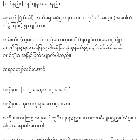
[တစ်နည်း]ဂရင်ဂျီနာ ဆေးနည်း။ ။
ခရုမျက်ပြဲ (ခေါ်) လယ်ခရုအခွံ၅ ကျပ်သား သရက်ပင်အပွေး (အပေါ်ယံ
အခွံကြမ်း) ၅ ကျပ်သား
ကွမ်းသီး (ကွမ်းယာထဲထည့်သောကွမ်းသီး)၅ကျပ်သားဆေး၃ မျိုး
ရော၍ပြာနုရအောင်ပြာချပါ။ထိုပြာကိုအုန်းဆီနှင့်ဖျော်လိမ်းနိုင်သည်။
ဂရင်ဂျီနာ အမြစ်ပြတ်ပျောက်ပါသည်။
ဆရာကျော်လင်းအောင်
ဂရင္ဂ်ီနာအတြက္ ေၾကာက္စရာမလိုပါ
ဂရင္ဂ်ီနာေၾကာက္စရာေကာင္းလား
စ အို ေဘးတြင္ အဖုေပါက္ၿပီး ျပည္တည္ေသာအနာမ်ိဳးျဖစ္သည္။{လိပ္ေ
ခါင္းေရာဂါ}မဟုတ္ပါ။
အူမႀကီးအဆုံး မစင္အိတ္အတြင္းမွစ၍ျဖစ္သည္။တမာရြက္ ျပဳတ္ရည္တြင္ ဆား