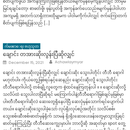
စိတ်ပျက်ဖွယ် အကန်းကြီးလိုဖြစ်ပြန်တယ်။မျက်မှန်မေ့ကျန်ပါလျှင် ဘာမှမ
မြင်ရချင်တော့၊ စာဖတ်ဖို့၊ ဖုန်းပွတ်ဖို့ အကုန်ခက်ပေသည်။မျက်မှန်ပါဝါဟာ
အကျမရှိ အတက်သာရှိတာ။ထိုမျှမက ပါဝါမကိုက်ပါလျှင် ဇက်ကြောတက်
စိတ်ပျက်ဖြစ်ရပြန်သည် […]
က်မၼာေရး ဗဟုသုတ
ချောင်း တအားဆိုးလွန်းပြီဆိုလျှင်
Author
Posted
Achawlaymyar
December 15, 2021
on
ချောင်း တအားဆိုးလွန်းပြီဆိုလျှင် ချောင်းဆိုး သွေးပါတိုင်း တီဘီ ရောဂါ
မဟုတ်ပါ။ ကိုယ်တွေ့ဖြစ်ရပ်နှင့်ဆေနည်း ချောင်းဆိုးလို့ သွေးပါတိုင်း
တီဘီရောဂါပါလို့ တစ်ချို့လူတွေက စွဲထင်နေကြတုန်းပါ ။ ။ ချောင်းဆိုးလို့
သလိပ်ထဲ သွေးပါလာပြီဆိုရင် မကြောက်ပါနဲ့တီဘီရောဂါဖြစ်ချင်မှဖြစ်မှာ
ပါ။တီဘီရောဂါဆိုလဲ ဆေးတွေရှိနေပါပြီ ဆေးပုံမှန်သောက်ရင်ပျောက်ပါ
တယ်။ ချောင်းဆိုးသွေးပါခဲ့သော် လုပ်ရိုးလုပ်စဉ်အတိုင်း သလိပ်စစ်၊
သွေးစစ်၊ဆီးစစ်၊ဓာတ်မှန်ရိုက် သာမန် ရိုးရိုးဆေးပေးခန်းတွေမှာသွားပြရင်
ဓာတ်မှန်ကြည့်ပြီး တီဘီဆေးကျွေးမှာပါ။ ဘာလို့ဆို အဆုတ်မှာ spot တွေ့