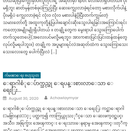
တယ်ဆိုပြီးကျွေးမှာပါလူတိုင်းရဲ့ အဆုတ်မှာ spot လေးတေရှိပါတယ်။ ပိုး
မရှိဘူး ဓာတ်မှန်တစ်ခုပဲကြည့်ပြီး ဆေးကျွေးလာခဲ့ရင်တော့ မစားလိုက်ပါနဲ့
ပိုးမရှိပဲ ကျွေးလာခဲ့ရင် လုံးဝ လုံးဝ မစားပါနဲ့ပိုပြီးတက်ကျွမ်းတဲ့
သမားတော်တို့ အထူးကုတို့နဲ့ပြပါ။ချောင်းဆိုးသွေးပါရခြင်းအကြောင်းရင်း
ကတော့အမျိုးမျိုးရှိပါတယ် ။ တချို့တွေက မွေးရာပါ သွေးကြောပေါက်
တက်သူတေပေါ့(အလေးပင်မလို့မရဘူး၊ အားကစားပြင်းပြင်းထန်ထန်တွေ
လုပ်လို့မရပါဘူး။) တချို့က အပူများရင်လဲအဆုတ်ထဲက သွေးကြောသေး
သေးလေးတွေ ပေါက်ပြီးလဲ […]
က်မၼာေရး ဗဟုသုတ
ေရာဂါစံုေပ်ာက္သည္ဟု ေရပန္းစားလာေသာ ေ
ရေႏြး….
Author
Posted
Achawlaymyar
August 30, 2020
on
ေရာဂါစံုေပ်ာက္သည္ဟု ေရပန္းစားလာေသာ ေရေႏြး ကင္ဆာေရာဂါ
(ျမစ္ပြားနာ)ႏွင့္ ပတ္သက္၍ ကာကြယ္ကုသႏုိင္ေသာ ေဆးဖက္ဝင္အပင္၊
အသီး၊ အရြက္မ်ား အေၾကာင္း ေရးသားေနရာမွ အေၾကာင္းတုိက္
ဆုိင္သျဖင့္ “ေရေႏြး” အေၾကာင္း ၾကားျဖတ္အေန ျဖင့္ တင္ျပ