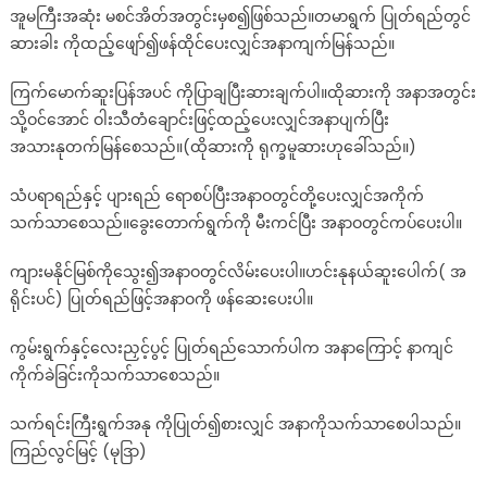
အူမကြီးအဆုံး မစင်အိတ်အတွင်းမှစ၍ဖြစ်သည်။တမာရွက် ပြုတ်ရည်တွင်
ဆားခါး ကိုထည့်ဖျော်၍ဖန်ထိုင်ပေးလျှင်အနာကျက်မြန်သည်။
ကြက်မောက်ဆူးပြန်အပင် ကိုပြာချပြီးဆားချက်ပါ။ထိုဆားကို အနာအတွင်း
သို့ဝင်အောင် ဝါးသီတံချောင်းဖြင့်ထည့်ပေးလျှင်အနာပျက်ပြီး
အသားနုတက်မြန်စေသည်။(ထိုဆားကို ရုက္ခမူဆားဟုခေါ်သည်။)
သံပရာရည်နှင့် ပျားရည် ရောစပ်ပြီးအနာဝတွင်တို့ပေးလျှင်အကိုက်
သက်သာစေသည်။ခွေးတောက်ရွက်ကို မီးကင်ပြီး အနာဝတွင်ကပ်ပေးပါ။
ကျားမနိုင်မြစ်ကိုသွေး၍အနာဝတွင်လိမ်းပေးပါ။ဟင်းနုနယ်ဆူးပေါက်( အ
ရိုင်းပင်) ပြုတ်ရည်ဖြင့်အနာဝကို ဖန်ဆေးပေးပါ။
ကွမ်းရွက်နှင့်လေးညှင့်ပွင့် ပြုတ်ရည်သောက်ပါက အနာကြောင့် နာကျင်
ကိုက်ခဲခြင်းကိုသက်သာစေသည်။
သက်ရင်းကြီးရွက်အနု ကိုပြုတ်၍စားလျှင် အနာကိုသက်သာစေပါသည်။
ကြည်လွင်မြင့် (မုဒြာ)