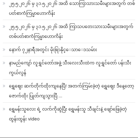
၂၅.၅.၂၀၂၆ မှ ၃၁.၅.၂၀၂၆ အထိ သောကြာသားသမီးများအတွက် တစ်
ပတ်စာကံကြမ္မာဟောကိန်း
၂၅.၅.၂၀၂၆ မှ ၃၁.၅.၂၀၂၆ အထိ ကြာသပတေးသားသမီးများအတွက်
တစ်ပတ်စာကံကြမ္မာဟောကိန်း
နောက် ၇၂နာရီအတွင်း မိုးရြာနိုင္ေသာေဒသမ်ား
နာမည်ကျော် လူရွှင်တော်အဖွဲ့ သီးလေးသီးထဲက လူရွှင်တော် ပန်းသီး
ကွယ်လွန်
ရွှေဈေး ဆက်တိုက်ထိုးကျနေပြီ! အတက်ကြမ်းခဲ့တဲ့ ရွှေဈေး ဒီနေ့တော့
ဇောက်ထိုး ပြုတ်ကျသွားပြီ ….
ရွှေမန်းသူလေး ရဲ့ လက်ကိုဆွဲပြီး ရွှေမန်းသူ သီချင်းနဲ့ ဖျော်ဖြေခဲ့တဲ့
ထွန်းထွန်း video