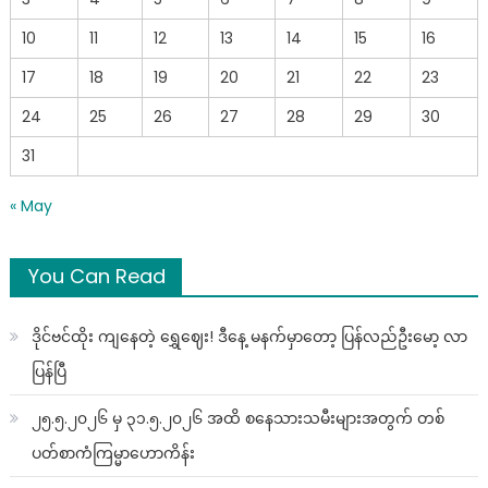
10
11
12
13
14
15
16
17
18
19
20
21
22
23
24
25
26
27
28
29
30
31
« May
You Can Read
ဒိုင်ဗင်ထိုး ကျနေတဲ့ ရွှေဈေး! ဒီနေ့ မနက်မှာတော့ ပြန်လည်ဦးမော့ လာ
ပြန်ပြီ
၂၅.၅.၂၀၂၆ မှ ၃၁.၅.၂၀၂၆ အထိ စနေသားသမီးများအတွက် တစ်
ပတ်စာကံကြမ္မာဟောကိန်း