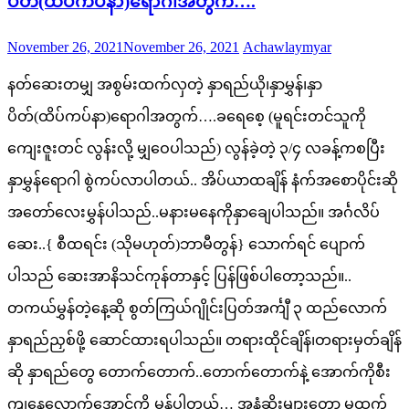
ပိတ်(ထိပ်ကပ်နာ)ရောဂါအတွက်….
Posted
Author
November 26, 2021
November 26, 2021
Achawlaymyar
on
နတ်ဆေးတမျှ အစွမ်းထက်လှတဲ့ နှာရည်ယို၊နှာမွှန်၊နှာ
ပိတ်(ထိပ်ကပ်နာ)ရောဂါအတွက်….ခရေစေ့ (မူရင်းတင်သူကို
ကျေးဇူးတင် လွန်းလို့ မျှဝေပါသည်) လွန်ခဲ့တဲ့ ၃/၄ လခန့်ကစပြီး
နှာမွှန်ရောဂါ စွဲကပ်လာပါတယ်.. အိပ်ယာထချိန် နံက်အစောပိုင်းဆို
အတော်လေးမွှန်ပါသည်..မနားမနေကိုနှာချေပါသည်။ အင်္ဂလိပ်
ဆေး..{ စီထရင်း (သိုမဟုတ်)ဘာမီတွန်} သောက်ရင် ပျောက်
ပါသည် ဆေးအာနိသင်ကုန်တာနှင့် ပြန်ဖြစ်ပါတော့သည်။..
တကယ်မွှန်တဲ့နေ့ဆို စွတ်ကြယ်ဂျိုင်းပြတ်အင်္ကျီ ၃ ထည်လောက်
နှာရည်ညှစ်ဖို့ ဆောင်ထားရပါသည်။ တရားထိုင်ချိန်၊တရားမှတ်ချိန်
ဆို နှာရည်တွေ တောက်တောက်..တောက်တောက်နဲ့ အောက်ကိုစီး
ကျနေလောက်အောင်ကို မွှန်ပါတယ်… အနံဆိုးများတော့ မထွက်