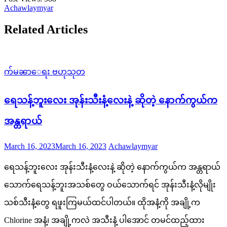
Achawlaymyar
Related Articles
က်မၼာေရး ဗဟုသုတ
ရေသန့်ဘူးလေး အုန်းသီးနံ့လေးနဲ့ ဆိုတဲ့ နောက်ကွယ်က
အန္တရာယ်
Posted
Author
March 16, 2023
March 16, 2023
Achawlaymyar
on
ရေသန့်ဘူးလေး အုန်းသီးနံ့လေးနဲ့ ဆိုတဲ့ နောက်ကွယ်က အန္တရာယ်
သောက်ရေသန့်ဘူးအသစ်တွေ ဝယ်သောက်ရင် အုန်းသီးနံ့လိုမျိုး
သစ်သီးနံ့တွေ ရဖူးကြမယ်ထင်ပါတယ်။ ထိုအနံ့ကို အချို့က
Chlorine အနံ့၊ အချို့ကလဲ အသီးနံ့ ပါအောင် တမင်ထည့်ထား