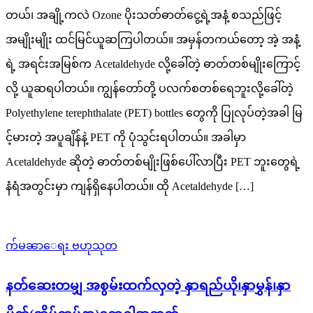
တယ်၊ အချို့ကလဲ Ozone ပိုးသတ်ဓာတ်ငွေ့ရဲ့အနံ့ စသည်ဖြင့်
အမျိုးမျိုး ထင်မြင်ယူဆကြပါတယ်။ အမှန်တကယ်တော့ အဲ့ အနံ့
ရဲ့ အရင်းအမြစ်က Acetaldehyde လို့ခေါ်တဲ့ ဓာတ်တစ်မျိုးကြောင့်
လို့ ယူဆရပါတယ်။ ကျွန်တော်တို့ ပလက်စတစ်ရေဘူးလို့ခေါ်တဲ့
Polyethylene terephthalate (PET) bottles တွေကို ပြုလုပ်တဲ့အခါ မြ
င့်မားတဲ့ အပူချိန်နဲ့ PET ကို ပုံသွင်းရပါတယ်။ အခါမှာ
Acetaldehyde ဆိုတဲ့ ဓာတ်တစ်မျိုးဖြစ်ပေါ်လာပြီး PET ဘူးတွေရဲ့
နံရံအတွင်းမှာ ကျန်ရှိနေပါတယ်။ ထို Acetaldehyde […]
က်မၼာေရး ဗဟုသုတ
နတ်ဆေးတမျှ အစွမ်းထက်လှတဲ့ နှာရည်ယို၊နှာမွှန်၊နှာ