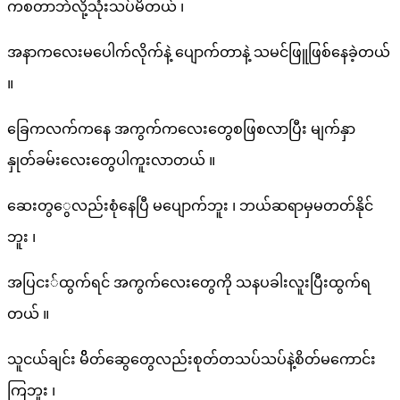
ကစတာဘဲလို့သုံးသပ်မိတယ် ၊
ဆေး
အနာကလေးမပေါက်လိုက်နဲ့ ပျောက်တာနဲ့ သမင်ဖြူဖြစ်နေခဲ့တယ်
နည်း
။
ခြေကလက်ကနေ အကွက်ကလေးတွေစဖြစလာပြီး မျက်နှာ
နှုတ်ခမ်းလေးတွေပါကူးလာတယ် ။
ဆေးတွွေလည်းစုံနေပြီ မပျောက်ဘူး ၊ ဘယ်ဆရာမှမတတ်နိုင်
ဘူး ၊
အပြငး်ထွက်ရင် အကွက်လေးတွေကို သနပခါးလူးပြီးထွက်ရ
တယ် ။
သူငယ်ချင်း မိိတ်ဆွေတွေလည်းစုတ်တသပ်သပ်နဲ့စိတ်မကောင်း
ကြဘူး ၊