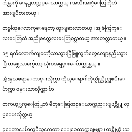
က်န္တာကို ေန႕လည္ထပ္ေသာက္တယ္ ၊ အသီးအႏွံေတြကိုဘဲ
အားျပဳစားတယ္ ။
တစ္ပါတ္ေလာက္ေနေတာ့ ထူးျခားလာတယ္ ။အျဖဴကြက္ေ
လးေတြထဲ အညိုစက္ကေလးေတြဝင္လာတယ္ အားတက္လာတယ္ ။
၁၅ ရက်လောက်ကျတောီ့သာသွားပြီဖြူကွက်တွေလျော့နည်းသွား
ပြီ တစ္လေလာက္က်ေတာ့ လုံးဝအရွင္းေပ်ာက္ကုန္တယ္ ။
အံ့ၾသစရာေကာင္းလိုက္တာ ကိုယ္ေရာဂါကိုယ္ကိိုယ္တိုင္ကုၿပိးေ
ပ်ာက္တာ ဝမ္းသာလိုက္တာ ဗ်ာ
တကယ့္လက္ေတြ႕ဘဲ မိိတ္ေဆြတစ္ေယာက္လည္းျဖစ္လို႔ လု
ပ္ေပးလိုက္တယ္
ခုေတာ့ေပ်ာက္ၿပီသူကေတာ့ ေျခေထာက္ကစျဖစ္တာ ၊ တစ္ကိုယ္လုံးသ