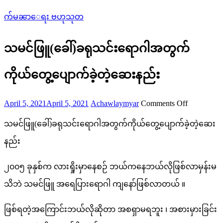
က်မၼာေရး ဗဟုသုတ
သမင်ဖြူ(ခေါ်)ခရုသင်းရောဂါအတွက်
ကိုယ်တွေ့ပျောက်ခဲ့တဲ့ဆေးနည်း
Posted
Author
on
April 5, 2021
April 5, 2021
Achawlaymyar
Comments Off
on
သမင်
သမင်ဖြူ(ခေါ်)ခရုသင်းရောဂါအတွက်ကိုယ်တွေ့ပျောက်ခဲ့တဲ့ဆေး
ဖြူ(ခေါ်)
နည်း
အတွက်
၂၀၀၅ ခုနှစ်က လားရှိုးမှာနေစဉ် ဘယ်ကနေဘယ်လိုဖြစ်လာမှန်းမ
ကိုယ်တွေ့
သိဘဲ သမင်ဖြူ အရေပြားရောဂါ ကျနော်ဖြစ်လာတယ် ။
ပျောက်
ခဲ့
ဖြစ်ရတဲ့အကြောင်းဘယ်လိုဆိုတာ အစရှာမရဘူး ၊ အစားမှားခြင်း
တဲ့