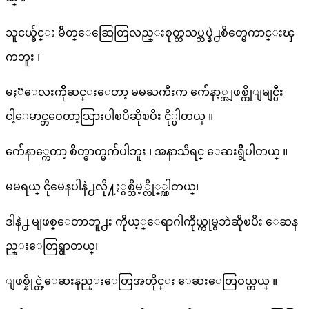
သူငယ္ခ်င္း မိိတ္ေဆြေတြလည္းစုတ္တသပ္သပ္နဲ႕စိတ္မေကာင္းၾ
ကဘူး ၊
မႏၱေလးကိိုဆင္းေတာ့ မမႀကီးက က်ေနာ့္အျဖစ္ကိုျမျင္ပီး
ငါ့ေမာင္ဘဝေတာ့သြားပါၿပိဆိုၿပိး ငို္ပါတယ္ ။
က်ေနာ္ကေတာ့ စိိတ္ဓာတ္မက်ပါဘူး ၊ အနာသိရင္ ေဆးရွိိပါတယ္ ။
မမရယ္ ငိုမေနပါနဲ႕လို႔ႏွစ္သိမ့္လို္္က္ပါတယ္၊
ဒါနဲ႕ မျဖစ္ေတာဘူ႕း ကိိုယ့္ေရာဂါကိုယ္ကုမွဘဲဆိုၿပိး ေဆန
ည္းေတြရွာတယ္၊
ျဖစ္နိုင္တဲ့ေဆးနည္းေတြအတိုင္း ေဆးေတြဝယ္တယ္ ။