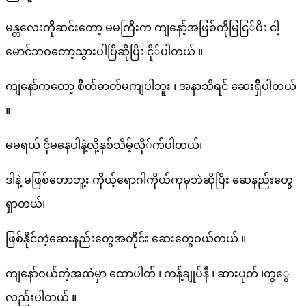
မန္တလေးကိိုဆင်းတော့ မမကြီးက ကျနော့်အဖြစ်ကိုမြငြ်ပီး ငါ့
မောင်ဘဝတော့သွားပါပြိဆိုပြိး ငို်ပါတယ် ။
ကျနော်ကတော့ စိိတ်ဓာတ်မကျပါဘူး ၊ အနာသိရင် ဆေးရှိိပါတယ်
။
မမရယ် ငိုမနေပါနဲ့လို့နှစ်သိမ့်လို််က်ပါတယ်၊
ဒါနဲ့ မဖြစ်တောဘူ့း ကိိုယ့်ရောဂါကိုယ်ကုမှဘဲဆိုပြိး ဆေနည်းတွေ
ရှာတယ်၊
ဖြစ်နိုင်တဲ့ဆေးနည်းတွေအတိုင်း ဆေးတွေဝယ်တယ် ။
ကျနော်ဝယ်တဲ့အထဲမှာ ထောပါတ် ၊ ကန့်ချုပ်နီ ၊ ဆားပုတ် ၊တွွေ
လည်းပါတယ် ။