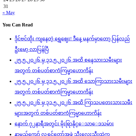
31
« May
You Can Read
ဒိုင်ဗင်ထိုး ကျနေတဲ့ ရွှေဈေး! ဒီနေ့ မနက်မှာတော့ ပြန်လည်
ဦးမော့ လာပြန်ပြီ
၂၅.၅.၂၀၂၆ မှ ၃၁.၅.၂၀၂၆ အထိ စနေသားသမီးများ
အတွက် တစ်ပတ်စာကံကြမ္မာဟောကိန်း
၂၅.၅.၂၀၂၆ မှ ၃၁.၅.၂၀၂၆ အထိ သောကြာသားသမီးများ
အတွက် တစ်ပတ်စာကံကြမ္မာဟောကိန်း
၂၅.၅.၂၀၂၆ မှ ၃၁.၅.၂၀၂၆ အထိ ကြာသပတေးသားသမီး
များအတွက် တစ်ပတ်စာကံကြမ္မာဟောကိန်း
နောက် ၇၂နာရီအတွင်း မိုးရြာနိုင္ေသာေဒသမ်ား
နာမည်ကျော် လူရွှင်တော်အဖွဲ့ သီးလေးသီးထဲက