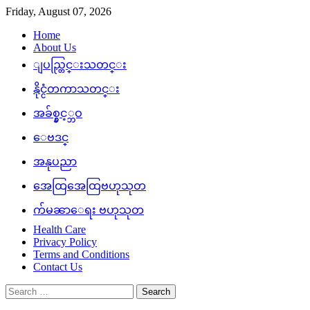
Skip
Friday, August 07, 2026
to
Home
content
About Us
ျပည္တြင္းသတင္း
နိုင္ငံတကာသတင္း
အခ်စ္နွင့္ဘဝ
ေဗဒင္
အနုပညာ
အေထြအေထြဗဟုသုတ
က်မၼာေရး ဗဟုသုတ
Health Care
Privacy Policy
Terms and Conditions
Contact Us
Search
for: