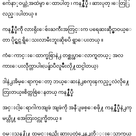
က်ေနာ္ဝယ္တဲ့အထဲမွာ ေထာပါတ္ ၊ ကန႔္ခ်ဳပ္နီ ၊ ဆားပုတ္ ၊ေတြြ
လည္းပါတယ္ ။
ကန႔္ခ်ဳပ္နီကိို လားရိုးေစ်းႀကီးအတြင္းက ပရေဆးဆိိုင္မွာဝယ္ေ
တာ ပိုင္ရွင္က ရွိေသးလာမီးဘူးဆိုၿပိ ရွာေပးတယ္ ။
ကံေကာင္းေထာက္မစြာနဲ႕ တစ္ဆုပ္စာေလာက္ရတယ္္ အလ
ကားေပးလိိုက္တာပါ။(ပန္ခ်ာပီလူမ်ိဳးလို႔ထင္ပါတယ္)
ဒါနဲ႕အိမ္ေရာက္ေတာ့ ဘယ္ေဆးနဲ႕စကုၾကည့္မလဲလို႔ေ
တြးတယ္။စိတ္ကစြဲေနတယ္ ကန႔္ခ်ဳပ္နီ
အင္းငါ့ေရာဂါကအျဖဴ အျဖဴကို အနီျဖစ္ေစဖို႔ ကန႔္ခ်ဳပ္နီနဲ႕ကု
မယ္လို႔ အေတြးဝင္လုက္မိတယ္ ။
ဝမ္းသန႔္ဖို႔ ထမင္းရည္ကို ဆားပုတ္နဲ႕ေန႕တို္္င္းေသာက္မယ္