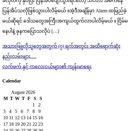
ခလုတ်ကို နှိပ်ပြီး ပြန်အိပ်ပျော်သွားရင်တော့ သင်ဟာ အစကနေ
ပြန်အိပ်သလိုဖြစ်သွားပါလိမ့်မယ် ။အဲ့ဒီအချိန်မှာ Alarm ထမြည်ခဲ့
မယ်ဆိုရင် ဒေါသတွေအကြီးအကျယ်ထွက်လာပါလိမ့်မယ် ။ ငြိမ်မ
နေပါနဲ့ ခုနကပြောသလိုပဲ […]
Post
အသားဖြူလိုသူတွေအတွက် (၇) ရက်အတွင်း အထိရောက်ဆုံး
navigation
နည်းလမ်းများ….
လက်ဖက် နှင့် ကလေးငယ်များ၏ ကျန်းမာရေး
Calendar
August 2026
M
T
W
T
F
S
S
1
2
3
4
5
6
7
8
9
10
11
12
13
14
15
16
17
18
19
20
21
22
23
24
25
26
27
28
29
30