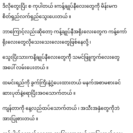
ဒိလိုတွေးပြိး စ ကုပါတယ် ။ကန့်ချုပ်နီလေးတွေကို မိန်းမက
စိတ်ရှည်လက်ရှည်သွေးပေးတယ် ။
ဘာကြောင့်လည်းဆိုတော့ ကန့်ချုပ်နီအရိုးလေးတွေက ကန့်ကော်
ရိုးလေးတွေလိုသေးသေးလေးတွေဖြစ်နေလို့ ၊
သွေးပြိးသားကနိ့ချုပ်နီလေးတွေက်ို သမင်ဖြူကွက်လေးတွေ
အပေါ် လမ်းပေးတယ် ။
ထမင်းရည်ကို ခွက်ကြိးနဲ့ငှဲ့ပေးထားတယ် မနက်အစာမစားခင်
ဆားပုတ်နဲ့ရောပြိးအဝသောက်တယ် ။
ကျန်တာကို နေ့လည်ထပ်သောက်တယ် ၊ အသီးအနှံတွေကိုဘဲ
အားပြုစားတယ် ။