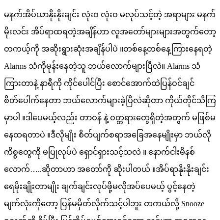
on
မနက်အိပ်ယာနိုးနိုးချင်း လုံးဝ လုံးဝ မလုပ်သင့်တဲ့ အရာများ မနက်
မိုးလင်း အိပ်ရာထရတဲ့အချိန်ဟာ လူအတော်များများအတွက်တော့
တကယ့်ကို အဆိုးရွားဆုံးအချိန်ပါပဲ ။တစ်နေ့တစ်နေ့ကြားနေရတဲ့
Alarms သံကိုမုန်းနေတဲ့သူ ဘယ်လောက်များပြီလဲ။ Alarms သံ
ကြားတာနဲ့ နာရီကို ကိုင်ပေါင်ပြီး စောင်အောက်ထဲပြန်ဝင်ချင်
စိတ်ပေါက်နေတာ ဘယ်လောက်များခဲ့ပြီလဲဆိုတာ ကိုယ်တိုင်သိကြ
မှာပါ ။ဒါပေမယ့်လည်း တာဝန် နဲ့ ဝတ္တရားတွေရှိတဲ့အတွက် မဖြစ်မ
နေထရတာပဲ ။ဒီလိုမျိုး စိတ်ပျက်စရာအခြေအနေမျိုးမှာ ဘယ်လို
ကိစ္စတွေကို မပြုလုပ်ပဲ ရှောင်ရှားသင့်သလဲ ။ နောက်ငါးမိနစ်
လောက်…..ဆိုတာဟာ အတော်ကို ဆိုးပါတယ် ။အိပ်ရာနိုးနိုးချင်း
ရေမိုးချိုးတာမျိုး ချက်ချင်းလုပ်ဖို့မလိုအပ်ပေမယ့် ပွင့်နေတဲ့
မျက်လုံးကိုတော့ ပြန်မမှိတ်လိုက်သင့်ပါဘူး တကယ်လို့ Snooze