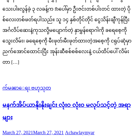
သေးပါ။လွန်ခဲ့ ၃ လခန့်က fbပေါ်မှာ ဦးဇင်းတစ်ပါးတင် ထားတဲ့ ပို
စ်လေးတစ်ဖတ်ရပါသည်။ သူ ၁၄ နှစ်တိုင်တိုင် ငွေသိန်းချီကုန်ပြီး
အင်္ဂလိပ်ဆေးနဲ့ကုသလို့မပျောက်တဲ့ နှာမွှန်ရောဂါကို ခရေစေ့ကို
သွေးလိမ်း၊ ခရေစေ့ကို မီးဖုတ်၊မီးဖုတ်ထားတဲ့အစေ့ကို ငရုပ်ဆုံမှာ
ညက်အောင်ထောင်းပြီး အုန်းဆီစစ်စစ်လေးနဲ့ ငယ်ထိပ်ပေါ် လိမ်း
တာ […]
က်မၼာေရး ဗဟုသုတ
မနက်အိပ်ယာနိုးနိုးချင်း လုံးဝ လုံးဝ မလုပ်သင့်တဲ့ အရာ
များ
Posted
Author
March 27, 2021
March 27, 2021
Achawlaymyar