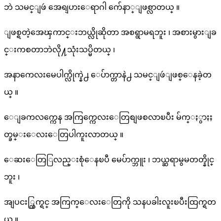
ဘဲ သမင္ျဖဴ အေရျပားေရာဂါ က်ေနာ္ျဖစ္လာတယ္ ။
ျဖစ္ရတဲ့အေၾကာင္းဘယ္လိုဆိုတာ အစရွာမရဘူး ၊ အစားမွားျခ
င္းကစတာဘဲလို႔သုံးသပ္မိတယ္ ၊
အနာကေလးမေပါက္လိုက္နဲ႕ ေပ်ာက္တာနဲ႕ သမင္ျဖဴျဖစ္ေနခဲ့တ
ယ္ ။
ေျခကလက္ကေန အကြက္ကေလးေတြစျဖစလာၿပီး မ်က္ႏွာႏႈ
တ္ခမ္းေလးေတြပါကူးလာတယ္ ။
ေဆးေတြြလည္းစုံေနၿပီ မေပ်ာက္ဘူး ၊ ဘယ္ဆရာမွမတတ္နိုင္
ဘူး ၊
အျပငး္ထြက္ရင္ အကြက္ေလးေတြကို သနပခါးလူးၿပီးထြက္ရတ
ယ္ ။