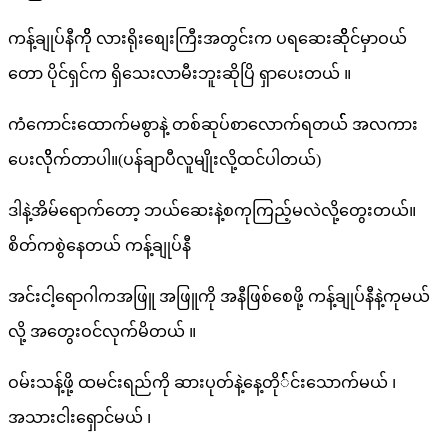
ကန့်ချုပ်နီကိို လားရိုးစျေးကြီးအတွင်းက ပရဆေးဆိိုင်မှာဝယ်
တော ပိုင်ရှင်က ရှိသေးလာမီးဘူးဆိုပြိ ရှာပေးတယ် ။
ကံကောင်းထောက်မစွာနဲ့ တစ်ဆုပ်စာလောက်ရတယ်် အလကား
ပေးလိိုက်တာပါ။(ပန်ချာပီလူမျိုးလို့ထင်ပါတယ်)
ဒါနဲ့အိမ်ရောက်တော့ ဘယ်ဆေးနဲ့စကုကြည့်မလဲလို့တွေးတယ်။
စိတ်ကစွဲနေတယ် ကန့်ချုပ်နီ
အင်းငါ့ရောဂါကအဖြူ အဖြူကို အနီဖြစ်စေဖို့ ကန့်ချုပ်နီနဲ့ကုမယ်
လို့ အတွေးဝင်လုက်မိတယ် ။
ဝမ်းသန့်ဖို့ ထမင်းရည်ကို ဆားပုတ်နဲ့နေ့တို််င်းသောက်မယ် ၊
အသားငါးရှောင်မယ် ၊