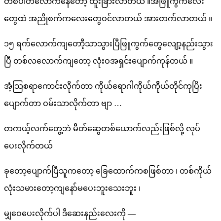
တစ်ပါတ်လောက်နေတော့ ထူးခြားလာတယ် ။အဖြူကွက်လေး
တွေထဲ အညိုစက်ကလေးတွေဝင်လာတယ် အားတက်လာတယ် ။
၁၅ ရက်လောက်ကျတောီ့သာသွားပြီဖြူကွက်တွေလျော့နည်းသွား
ပြီ တစ်လလောက်ကျတော့ လုံးဝအရှင်းပျောက်ကုန်တယ် ။
အံ့သြစရာကောင်းလိုက်တာ ကိုယ်ရောဂါကိုယ်ကိိုယ်တိုင်ကုပြိး
ပျောက်တာ ဝမ်းသာလိုက်တာ ဗျာ …
တကယ့်လက်တွေ့ဘဲ မိိတ်ဆွေတစ်ယောက်လည်းဖြစ်လို့ လုပ်
ပေးလိုက်တယ်
ခုတော့ပျောက်ပြီသူကတော့ ခြေထောက်ကစဖြစ်တာ ၊ တစ်ကိုယ်
လုံးသမားတော့ကျနော်မပေးဘူးသေးဘူး ၊
မျှဝေပေးလိုက်ပါ ဒီဆေးနည်းလေးကို —