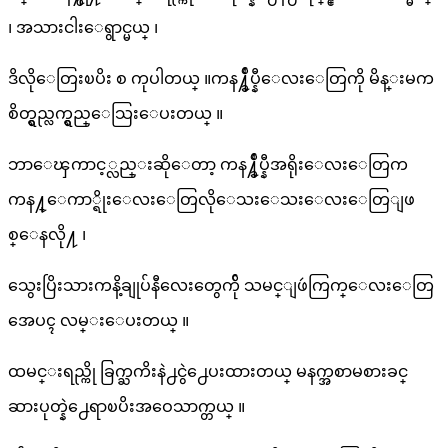
၊ အသားငါးေရွာင္မယ္ ၊
ဒိလိုေတြးၿပိး စ ကုပါတယ္ ။ကန႔္ခ်ဳပ္နီေလးေတြကို မိန္းမက
စိတ္ရွည္လက္ရွည္ေသြးေပးတယ္ ။
ဘာေၾကာင့္လည္းဆိုေတာ့ ကန႔္ခ်ဳပ္နီအရိုးေလးေတြက
ကန႔္ေကာ္ရိုးေလးေတြလိုေသးေသးေလးေတြျဖ
စ္ေနလို႔ ၊
သွေးပြိးသားကနိ့ချုပ်နီလေးတွေက်ို သမင္ျဖဴကြက္ေလးေတြ
အေပၚ လမ္းေပးတယ္ ။
ထမင္းရည္ကို ခြက္ႀကိးနဲ႕ငွဲ႕ေပးထားတယ္ မနက္အစာမစားခင္
ဆားပုတ္နဲ႕ေရာၿပိးအဝေသာက္တယ္ ။