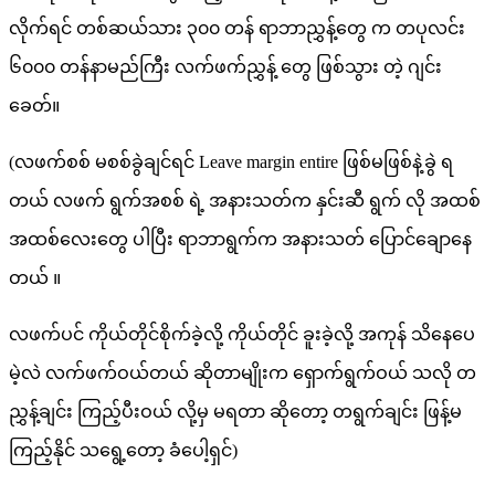
လိုက်ရင် တစ်ဆယ်သား ၃၀၀ တန် ရာဘာညွှန့်တွေ က တပုလင်း
၆၀၀၀ တန်နာမည်ကြီး လက်ဖက်ညွှန့် တွေ ဖြစ်သွား တဲ့ ဂျင်း
ခေတ်။
(လဖက်စစ် မစစ်ခွဲချင်ရင် Leave margin entire ဖြစ်မဖြစ်နဲ့ခွဲ ရ
တယ် လဖက် ရွက်အစစ် ရဲ့ အနားသတ်က နှင်းဆီ ရွက် လို အထစ်
အထစ်လေးတွေ ပါပြီး ရာဘာရွက်က အနားသတ် ပြောင်ချောနေ
တယ် ။
လဖက်ပင် ကိုယ်တိုင်စိုက်ခဲ့လို့ ကိုယ်တိုင် ခူးခဲ့လို့ အကုန် သိနေပေ
မဲ့လဲ လက်ဖက်ဝယ်တယ် ဆိုတာမျိုးက ရှောက်ရွက်ဝယ် သလို တ
ညွှန့်ချင်း ကြည့်ပီးဝယ် လို့မှ မရတာ ဆိုတော့ တရွက်ချင်း ဖြန့်မ
ကြည့်နိုင် သရွေ့တော့ ခံပေါ့ရှင်)