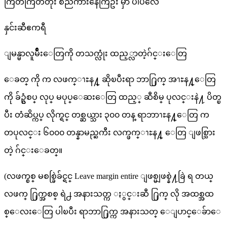
ကြိတ်ကြိတ်တိုး စည်ကားနေကြဦး မှာ ပါပဲလေ
နှင်းဆီဧကရီ
ျမန္မာလူမ်ိဳးေတြကို တသက္လုံး ထည့္လာတဲ့ဂ်င္းေတြ
ေခတ္ ကို က လဖက္ၫႊန႔္ ဆိုၿပီးရာ ဘာ႐ြက္ အၫႊန႔္ေတြ
ကို ခ်ဥ္ငံစပ္ လုပ္ မပုပ္ေဆးေတြ ထည့္ ဆီစိမ္ ပုလင္းနဲ႔ ပိတ္ၿ
ပီး တံဆိပ္ကပ္ လိုက္ရင္ တစ္ဆယ္သား ၃၀၀ တန္ ရာဘာၫႊန႔္ေတြ က
တပုလင္း ၆၀၀၀ တန္နာမည္ႀကီး လက္ဖက္ၫႊန႔္ ေတြ ျဖစ္သြား
တဲ့ ဂ်င္းေခတ္။
(လဖက္စစ္ မစစ္ခြဲခ်င္ရင္ Leave margin entire ျဖစ္မျဖစ္နဲ႔ခြဲ ရ တယ္
လဖက္ ႐ြက္အစစ္ ရဲ႕ အနားသတ္က ႏွင္းဆီ ႐ြက္ လို အထစ္အထ
စ္ေလးေတြ ပါၿပီး ရာဘာ႐ြက္က အနားသတ္ ေျပာင္ေခ်ာေ