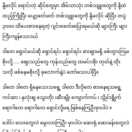
နို့မလိုင် ရောင်းတဲ့ ဆိုင်တွေမှာ အိမ်သာသုံး တစ်သျူးတွေကို နို့ထဲ
ထည့်ကြိုပြီး ပျော့ဖတ်ဖတ် တစ်သျူးတွေကို နို့မလိုင် ဆိုပြီး တပွဲ
၃၀၀၀ ထိပေးစားနေရတဲ့ ဂျင်းခေတ်။ပြောရမယ်ဆို များကြီး များ
ကြီးကျန်သေးဒယ်
ဒါတေ ရှောင်မယ်ဆို ရှောင်ရင်း ရှောင်ရင်း စားဈာမရှိ ဖစ်တွားကြမ
စိုးလို့….. ဈေးသည်တွေ ကုန်သည်တွေ ထမင်းအိုး တုတ်နဲ့ ထိုး
သလို ဖစ်နေမစိုးလို့ ခုလောက်နဲ့ပဲ တော်သေးပါပြီ။
ဒါတေ ဒါတေ ရှိနေသေးသရွေ့ ဒါတေ ဒီလိုတေ စားနေရသရွေ့
ကင်ဆာ ၊ နှလုံးဈ သွေးတိုး ၊ဆီးချို၊ ကျောက်ကပ် ၊ သွိုင်းရွိုက်
ရောဂါတေ ရောဂါတေ ရှောင်လို့မရ ဖြစ်နေကြဦးမှာပါပဲ ။
ဒေါင်း လေးတွေလဲ မွေးလာကြဦး မှာပါပဲ၊ ဆေးရုံ ဆေးခန်းတွေလဲ