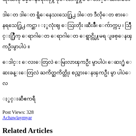
ဒါေတ ဒါေတ ရွိေနေသးသေ႐ြ႕ ဒါေတ ဒီလိုေတ စားေ
နရသေ႐ြ႕ ကင္ဆာ ၊ ႏွလုံးဈ ေသြးတိုး ၊ဆီးခ်ိဳ၊ ေက်ာက္ကပ္ ၊ သြိဳ
င္း႐ြိဳက္ ေရာဂါေတ ေရာဂါေတ ေရွာင္လို႔မရ ျဖစ္ေနၾ
ကဦးမွာပါပဲ ။
ေဒါင္း ေလးေတြလဲ ေမြးလာၾကဦး မွာပါပဲ၊ ေဆး႐ုံ ေ
ဆးခန္းေတြလဲ ႀကိတ္ႀကိတ္တိုး စည္ကားေနၾကဦး မွာ ပါပဲေ
လ
ႏွင္းဆီဧကရီ
Post Views:
328
Achawlaymyar
Related Articles