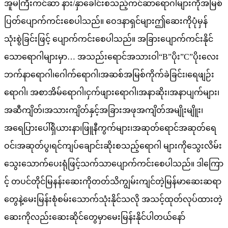
အူမကြီးကင်ဆာ နား/နှာခေါင်းစသည့်ကင်ဆာရောဂါများကိုအမြစ်
ပြတ်ပျောက်ကင်းစေပါသည်။ ဝေဒနာရှင်များဤဆေးကိုပုံမှန်
သုံးစွဲခြင်းဖြင့် ပျောက်ကင်းစေပါသည်။ အခြားပျောက်ကင်းနိုင်
သောရောဂါများမှာ… အသည်းရောင်အသားဝါ“B”ပိုး”C”ပိုးလေး
ဘက်နာရောဂါ၊ဂေါက်ရောဂါ၊အဆစ်အမြစ်ကိုက်ခဲခြင်း၊ရေဖျဉ်း
ရောဂါ၊ အစာအိမ်ရောဂါ၊ငှက်ဖျားရောဂါ၊အနာဆိုး၊အနာပျက်များ၊
အဆီကျိတ်၊အသားကျိတ်နှင့်အခြားအဖုအကျိတ်အမျိုးမျိူး၊
အရေပြားပေါ်ရှိယားနာ၊ဖြူနီကွက်များ၊အဆုတ်ရောင်အဆုတ်ရေ
ဝင်၊အဆုတ်ပွ၊ရင်ကျပ်ချောင်းဆိုးစသည့်ရောဂါ များကိုသွေးလိမ်း
သွေးသောက်ပေးရုံဖြင့်သက်သာပျောက်ကင်းစေပါသည်။ ဒါကြော
င့် တပင်တိုင်မြနန်းဆေးကိုတတ်သိကျွမ်းကျင်တဲ့မြန်မာဆေးဆရာ
တွေနဲ့မေးမြန်းစုံစမ်းသောက်သုံးနိုင်သလို အသင့်ထုတ်လုပ်ထားတဲ့
ဆေးကိုလည်းဆေးဆိုင်တွေမှာမေးမြန်းနိုင်ပါတယ်နော်