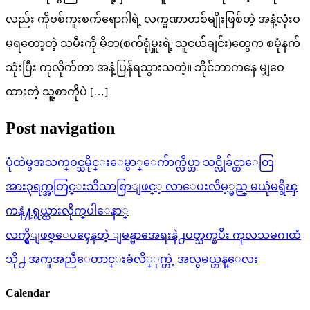
လည်း ကိုဗစ်ကူးစက်ရောဂါရဲ့ လက္ခဏာတစ်မျိုးဖြစ်တဲ့ အနံ့လုံးဝ
မရတော့တဲ့ သမီးကို မိဘ(စက်ရုံမှူးရဲ့ သူငယ်ချင်း)တွေက စမုံနက်
သုံးပြီး ကုလိုက်တာ အနံ့ပြန်ရသွားသတဲ့။ ဘိုင်ဘာကနေ မျှဝေ
ထားတဲ့ သူ့စာကိုပဲ […]
Post navigation
ပုံထဲမွအသက္ဝင္သမိုင္းေမွာ္ေက်ာက္လိပ္ဟာ သင္လိုခ်င္တာေတြ
အား၃ရက္အတြင္းသိသာစြာျဖင္​့ လာေပးလိမ့္မည္ မယုံမရွိၾ
ကနဲ႔ရွယ္ထားလိုက္​ပါ​ေနာ္​
လက္ရွိျဖစ္ေပၚေနတဲ့ ျမန္မာအေရးနဲ႕ပတ္သက္ၿပီး ကုလသမဂၢထံ
သို႕ အကူအညီေတာင္းခံလိ္ုက္တဲ့ အလွမယ္ဟန္ေလး
Calendar