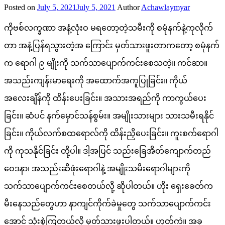
Posted on
July 5, 2021
July 5, 2021
Author
Achawlaymyar
ကိုဗစ်လက္ခဏာ အနံ့လုံးဝ မရတော့တဲ့သမီးကို စမုံနက်နဲ့ကုလိုက်
တာ အနံ့ပြန်ရသွားတဲ့အ ကြောင်း မှတ်သားဖူးတာကတော့ စမုံနက်
က ရောဂါ ၉ မျိုးကို သက်သာပျောက်ကင်းစေသတဲ့။ ကင်ဆာ။
အသည်းကျန်းမာရေးကို အထောက်အကူပြုခြင်း။ ကိုယ်
အလေးချိန်ကို ထိန်းပေးခြင်း။ အသားအရည်ကို ကာကွယ်ပေး
ခြင်း။ ဆံပင် နက်မှောင်သန်စွမ်း။ အမျိုးသားများ သားသမီးရနိုင်
ခြင်း။ ကိုယ်လက်စထရောလ်ကို ထိန်းညှိပေးခြင်း။ ကူးစက်ရောဂါ
ကို ကုသနိုင်ခြင်း တို့ပါ။ ဒါ့အပြင် သည်းခြေအိတ်ကျောက်တည်
ဝေဒနာ၊ အသည်းဆီဖုံးရောဂါနဲ့ အမျိုးသမီးရောဂါများကို
သက်သာပျောက်ကင်းစေတယ်လို့ ဆိုပါတယ်။ ဟိုး ရှေးခေတ်က
မီးနေသည်တွေဟာ နာကျင်ကိုက်ခဲမှုတွေ သက်သာပျောက်ကင်း
အောင် သုံးစွဲကြတယ်လို့ မှတ်သားဖူးပါတယ်။ ဟုတ်ကဲ့။ အခု