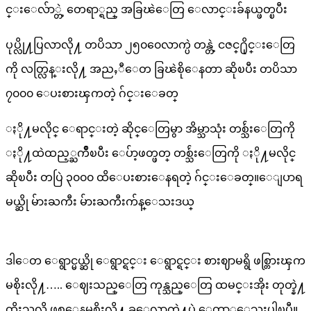
င္းေလ်ာ္တဲ့ တေရာ္ရည္ အခြၽဲေတြ ေလာင္းခ်နယ္ဖတ္ၿပီး
ပုပ္လို႔ပြလာလို႔ တပိသာ ၂၅၀၀ေလာက္ပဲ တန္တဲ့ ငဇင္႐ိုင္းေတြ
ကို လတ္လြန္းလို႔ အညႇီေတ ခြၽဲစိုေနတာ ဆိုၿပီး တပိသာ
၇၀၀၀ ေပးစားၾကတဲ့ ဂ်င္းေခတ္
ႏို႔မလိုင္ ေရာင္းတဲ့ ဆိုင္ေတြမွာ အိမ္သာသုံး တစ္သ်ဴးေတြကို
ႏို႔ထဲထည့္ႀကိဳၿပီး ေပ်ာ့ဖတ္ဖတ္ တစ္သ်ဴးေတြကို ႏို႔မလိုင္
ဆိုၿပီး တပြဲ ၃၀၀၀ ထိေပးစားေနရတဲ့ ဂ်င္းေခတ္။ေျပာရ
မယ္ဆို မ်ားႀကီး မ်ားႀကီးက်န္ေသးဒယ္
ဒါေတ ေရွာင္မယ္ဆို ေရွာင္ရင္း ေရွာင္ရင္း စားဈာမရွိ ဖစ္တြားၾက
မစိုးလို႔….. ေဈးသည္ေတြ ကုန္သည္ေတြ ထမင္းအိုး တုတ္နဲ႔
ထိုးသလို ဖစ္ေနမစိုးလို႔ ခုေလာက္နဲ႔ပဲ ေတာ္ေသးပါၿပီ။