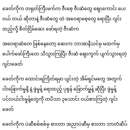
ခေတ်ကိုက တရုတ်ကြီးဖက်က ဇီးစေ့ ဇီးဆံတွေ ဈေးကောင်း ပေး
ဝယ် တယ် ဆိုတာနဲ့ ဇီးဆံတွေ ထဲ အဝေရာစေ့တွေ ရောပြီး ဂျင်း
ထည့်လို့ စိတ်ငြိမ်ဆေး ဖော်ရတဲ့ ဇီးဆံက
အဝေရာဆံတေ ဖြစ်နေတော့ ဆေးက ဘာအာနိသင်မှ မထက်မှ
ပေါက်ဖော်ကြီးတေ သိသွားကြပြီး ဇီးဆံ ဈေးကွက် ပျက်သွားရတဲ့
ဂျင်းခေတ်
ခေတ်ကိုက ထောင်းရကြိတ်ရမှာ ပျင်းတဲ့ အိမ်ရှင်မတွေ အတွက်
ငါးခြောက်မှုနိ့ နဲ့ ဖွဲမှုန့် ရောထည့် ပုစွန် ခြောက်မှူန့် ဆိုပြီး ဖွဲမှုန့်
ပင်လယ်ငါးမှုန့်တွေကို တပိသာ ၃သောင်း ဝယ်စားကြတဲ့ ဂျင်း
ခေတ်
ခေတ်ကိုက ပဲဆီစစ်စစ်မှ စားတာ အညာပဲဆီမှ စားတာ ဘာတံဆိပ်