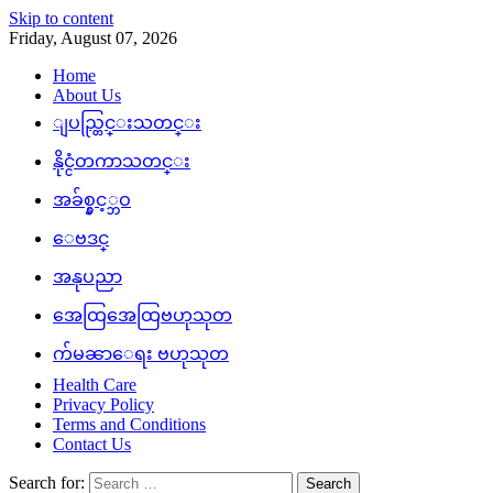
Skip to content
Friday, August 07, 2026
Home
About Us
ျပည္တြင္းသတင္း
နိုင္ငံတကာသတင္း
အခ်စ္နွင့္ဘဝ
ေဗဒင္
အနုပညာ
အေထြအေထြဗဟုသုတ
က်မၼာေရး ဗဟုသုတ
Health Care
Privacy Policy
Terms and Conditions
Contact Us
Search for: