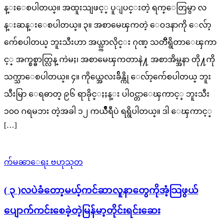
န္းေစပါတယ္။ အထူးသျဖင့္ ပူျပင္းတဲ့ ရက္ေတြမွာ လ
န္းဆန္းေစပါတယ္။ ၃။ အစာမေၾကတဲ့ ေဝဒနာကို ေလ်ာ့
က်ေစပါတယ္ ဘူးသီးဟာ အယ္လ္ကာလိုင္း ဂုဏ္ သတၱိရွိတာေၾကာ
င့္ အက္စစ္ဓာတ္လြန္ ကဲမႈ၊ အစာမေၾကတာနဲ႔ အစာအိမ္အနာ တို႔ကို
သက္သာေစပါတယ္။ ၄။ ကိုယ္အေလးခ်ိန္ကို ေလ်ာ့က်ေစပါတယ္ ဘူး
သီးမြာ ေရဓာတ္ ၉၆ ရာခိုင္ႏႈန္း ပါဝင္တာေၾကာင့္ ဘူးသီး
၁၀ဝ ဂရမၥား တဲ့အခါ ၁၂ ကယႅိဳရီပဲ ရရွိပါတယ္။ ဒါ ေၾကာင့္
[…]
က်မၼာေရး ဗဟုသုတ
( ၃ )လပဲခံတော့မယ့်ကင်ဆာလူနာတွေကိုအံ့သြဖွယ်
ပျောက်ကင်းစေခဲ့တဲ့မြန်မာ့တိုင်းရင်းဆေး