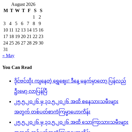
August 2026
M
T
W
T
F
S
S
1
2
3
4
5
6
7
8
9
10
11
12
13
14
15
16
17
18
19
20
21
22
23
24
25
26
27
28
29
30
31
« May
You Can Read
ဒိုင်ဗင်ထိုး ကျနေတဲ့ ရွှေဈေး! ဒီနေ့ မနက်မှာတော့ ပြန်လည်
ဦးမော့ လာပြန်ပြီ
၂၅.၅.၂၀၂၆ မှ ၃၁.၅.၂၀၂၆ အထိ စနေသားသမီးများ
အတွက် တစ်ပတ်စာကံကြမ္မာဟောကိန်း
၂၅.၅.၂၀၂၆ မှ ၃၁.၅.၂၀၂၆ အထိ သောကြာသားသမီးများ