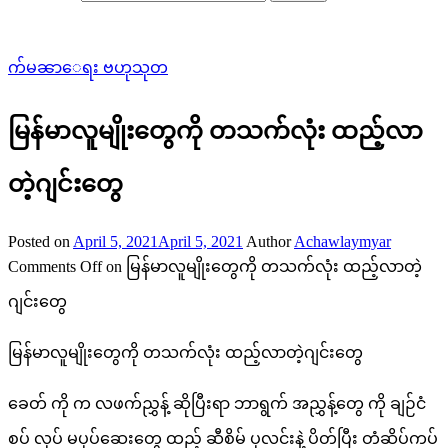
က်မၼာေရး ဗဟုသုတ
မြန်မာလူမျိုးတွေကို တသက်လုံး ထည့်လာ
တဲ့ဂျင်းတွေ
Posted on
April 5, 2021
April 5, 2021
Author
Achawlaymyar
Comments Off
on မြန်မာလူမျိုးတွေကို တသက်လုံး ထည့်လာတဲ့
ဂျင်းတွေ
မြန်မာလူမျိုးတွေကို တသက်လုံး ထည့်လာတဲ့ဂျင်းတွေ
ခေတ် ကို က လဖက်ညွှန့် ဆိုပြီးရာ ဘာရွက် အညွှန့်တွေ ကို ချဉ်ငံ
စပ် လုပ် မပုပ်ဆေးတွေ ထည့် ဆီစိမ် ပုလင်းနဲ့ ပိတ်ပြီး တံဆိပ်ကပ်