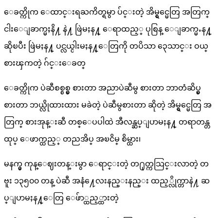
ေခတ္ကိုက ေထာင္းရႀကိတ္ရမွာ ပ်င္းတဲ့ အိမ္ရွင္မေတြ အတြက္
ငါးေျခာက္မႈနိ႔ နဲ႔ ဖြဲမႈန႔္ ေရာထည့္ ပုစြန္ ေျခာက္မႉန႔္
ဆိုၿပီး ဖြဲမႈန႔္ ပင္လယ္ငါးမႈန႔္ေတြကို တပိသာ ၃ေသာင္း ဝယ္
စားၾကတဲ့ ဂ်င္းေခတ္
ေခတ္ကိုက ပဲဆီစစ္စစ္မွ စားတာ အညာပဲဆီမွ စားတာ ဘာတံဆိပ္မွ
စားတာ ဘယ္လိုထားထား မခဲတဲ့ ပဲဆီမွစားတာ ဆိုတဲ့ အိမ္ရွင္မေတြ အ
တြက္ စားအုန္းဆီ တစ္ေပပါထဲ အီလန္ဆပ္ျပာမႈန႔္ တရာတန္တ
ထုပ္ ေဖာက္ထည့္ တညအိပ္ အၿငိမ္ စိမ္ထား၊
မနက္မွ ကုန္ေဈးတန္းမွာ ေရာင္းတဲ့ တ႐ုတ္ကသြင္းလာတဲ့ တ
ဗူး ၁၃၅၀၀ တန္ ပဲဆီ အနံ႔ေလးနည္းနည္း ထည့္လိုက္တာနဲ႔ ဆ
ပ္ျပာမႈန႔္ေတြ ေဖ်ာ္ထည့္ထားတဲ့