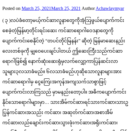
Posted on
March 25, 2021
March 25, 2021
Author
Achawlaymyar
( ၃ )လပဲခံတော့မယ့်ကင်ဆာလူနာတွေကိုအံ့သြဖွယ်ပျောက်ကင်း
စေခဲ့တဲ့မြန်မာ့တိုင်းရင်းဆေး ကင်ဆာရောဂါဝေဒနာတွေကို
ပျောက်ကင်းစေနိုင်တဲ့ “တပင်တိုင်မြနန်း” ဆိုတဲ့ မြန်မာဆေးနည်း
လေးတစ်ခုကို မျှဝေပေးချင်ပါတယ် ဤဆေးကြီးသည်ကင်ဆာ
ရောဂါဖြစ်၍ နောက်ဆုံးဆေးရုံမှလက်လျှော့ကာပြန်ဆင်းလာ
သူများ၃လသာခံမည်။ ၆လသာခံမည်ဟုဆိုသောလူနာများအား
ကင်ဆာရောဂါမှ ငွေကြေးအကုန်အကျသက်သာစွာဖြင့်
ပျောက်ကင်းလာကြသည် မှာမနည်းတော့ပါ။ အဓိကပျောက်ကင်း
နိုင်သောရောဂါများမှာ… သားအိမ်ကင်ဆာ၊ရင်သားကင်ဆာ၊သားဥ
ပြွန်ကင်ဆာ၊အသည်း ကင်ဆာ၊ အဆုတ်ကင်ဆာ၊အစာအိမ်
ကင်ဆာ၊လည်ချောင်းကင်ဆာ၊သွားဖုံးကင်ဆာ၊အရိုးကင်ဆာ၊