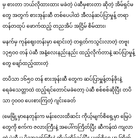
မှ စားတာ ဘယ်လိုထားထား မခဲတဲ့ ပဲဆီမှစားတာ ဆိုတဲ့ အိမ်ရှင်မ
တွေ အတွက် စားအုန်းဆီ တစ်ပေပါထဲ အီလန်ဆပ်ပြာမှုန့် တရာ
တန်တထုပ် ဖောက်ထည့် တညအိပ် အငြိမ် စိမ်ထား၊
မနက်မှ ကုန်ဈေးတန်းမှာ ရောင်းတဲ့ တရုတ်ကသွင်းလာတဲ့ တဗူး
၁၃၅၀၀ တန် ပဲဆီ အနံ့လေးနည်းနည်း ထည့်လိုက်တာနဲ့ ဆပ်ပြာမှုန့်
တွေ ဖျော်ထည့်ထားတဲ့
တပိသာ ၁၆၅၀ တန် စားအုန်းဆီ တွေက ဆပ်ပြာမှူန့်တန်ခိုးနဲ့
ရေခဲသေတ္တာထဲ ထည့်ရင်တောင်မခဲတော့ ပဲဆီ စစ်စစ်ဆိုပြီး တပိ
သာ ၇၀၀၀ ပေးစားကြတဲ့ ဂျင်းခေတ်
(မေမြို့မှာနေတုန်းက မန်းလေးထိဆင်း ကိုယ့်မျက်စိရှေ့မှာ မြေပဲ
တွေကို စက်က ဇလားကြီးနဲ့ အပေါ်ကကြိတ်ပြီး ဆီကန်ထဲ ကျလာ
တဲ့ ပဲဆီ မှ ပိသာခွက်ကြီးနဲ့ ကိုယ်တိုင်ခပ်ပြီး မျက်စိရှေ့မှာ ကြိတ်