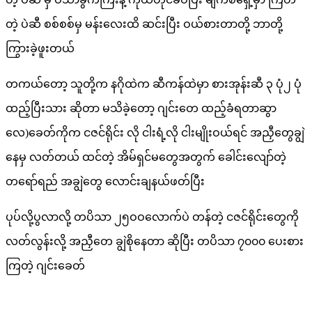
တဲ့ ပဲဆီ စစ်စစ်မှ မန်းလေးထိ ဆင်းပြီး ဝယ်စားတာတို့ ဘာတို့
ကြွားခဲ့ဖူးတယ်
တကယ်တော့ သူတို့က နဂိုထဲက ဆီကန်ထဲမှာ စားအုန်းဆီ ၃ ပုံ၂ ပုံ
ထည့်ပြီးသား ဆိုတာ မသိခဲ့တော့ ဂျင်းတေ ထည့်ခံရတာဆွာ
လေ)ခေတ်ကိုက ငဇင်ရိုင်း လို ငါးရံ့လို ငါးမျိုးဝယ်ရင် အညှီတွေချွဲ
နေမှ လတ်တယ် ထင်တဲ့ အိမ်ရှင်မတွေအတွက် ခေါင်းလျော်တဲ့
တရော်ရည် အချွဲတွေ လောင်းချနယ်ဖတ်ပြီး
ပုပ်လို့ပွလာလို့ တပိသာ ၂၅ဝဝလောက်ပဲ တန်တဲ့ ငဇင်ရိုင်းတွေကို
လတ်လွန်းလို့ အညှီတေ ချွဲစိုနေတာ ဆိုပြီး တပိသာ ၇၀၀၀ ပေးစား
ကြတဲ့ ဂျင်းခေတ်