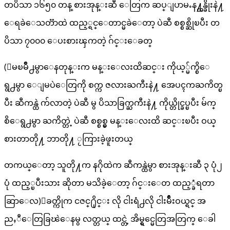
တပိသာ ၁၆၅၀ တန္ စားအုန္းဆီ ေတြက ဆပ္ျပာမႉန႔္တန္ခိုးနဲ႔
ေရခဲေသတၱာထဲ ထည့္ရင္ေတာင္မခဲေတာ့ ပဲဆီ စစ္စစ္ဆိုၿပီး တ
ပိသာ ၇၀၀၀ ေပးစားၾကတဲ့ ဂ်င္းေခတ္
(ေမၿမိဳ႕မွာေနတုန္းက မန္းေလးထိဆင္း ကိုယ့္မ်က္စိေ
ရွ႕မွာ ေျမပဲေတြကို စက္က ဇလားႀကီးနဲ႔ အေပၚကႀကိတ္ၿ
ပီး ဆီကန္ထဲ က်လာတဲ့ ပဲဆီ မွ ပိသာခြက္ႀကီးနဲ႔ ကိုယ္တိုင္ခပ္ၿပီး မ်က္
စိေရွ႕မွာ ႀကိတ္တဲ့ ပဲဆီ စစ္စစ္မွ မန္းေလးထိ ဆင္းၿပီး ဝယ္
စားတာတို႔ ဘာတို႔ ႂကြားခဲ့ဖူးတယ္
တကယ္ေတာ့ သူတို႔က နဂိုထဲက ဆီကန္ထဲမွာ စားအုန္းဆီ ၃ ပုံ၂
ပုံ ထည့္ၿပီးသား ဆိုတာ မသိခဲ့ေတာ့ ဂ်င္းေတ ထည့္ခံရတာ
ဆြာေလ)ေခတ္ကိုက ငဇင္႐ိုင္း လို ငါးရံ႕လို ငါးမ်ိဳးဝယ္ရင္ အ
ညႇီေတြခြၽဲေနမွ လတ္တယ္ ထင္တဲ့ အိမ္ရွင္မေတြအတြက္ ေခါ