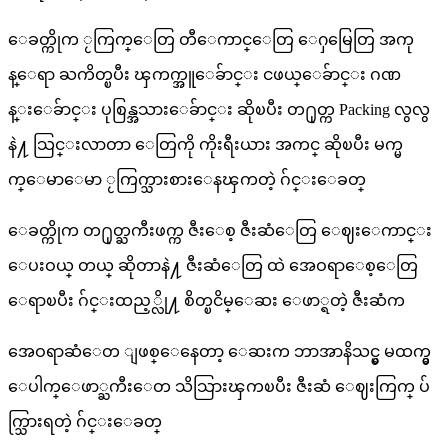
ေခတ္ကိုက ႂကြက္ေတြ တီေကာင္ေတြ ေႁမြေတြ အကု
န္ေရာ ႀကိတ္ၿပီး ၾကက္အူေခ်ာင္း ငဖယ္ေခ်ာင္း ဂဏ
န္းေခ်ာင္း ပုစြန္အသားေခ်ာင္း ဆိုၿပီး တ႐ုတ္က Packing လွလွ
နဲ႔ သြင္းလာတာ ေတြကို ကိုးရီးယား အကင္ ဆိုၿပီး မက္မ
က္ေမာေမာ ႂကြက္သားစားေနၾကတဲ့ ဂ်င္းေခတ္
ေခတ္ကိုက တ႐ုတ္ႀကီးဖက္က ဇီးေစ့ ဇီးဆံေတြ ေဈးေကာင္း
ေပးဝယ္ တယ္ ဆိုတာနဲ႔ ဇီးဆံေတြ ထဲ အေဝရာေစ့ေတြ
ေရာၿပီး ဂ်င္းထည့္လို႔ စိတ္ၿငိမ္ေဆး ေဖာ္ရတဲ့ ဇီးဆံက
အေဝရာဆံေတ ျဖစ္ေနေတာ့ ေဆးက ဘာအာနိသင္မွ မထက္မွ
ေပါက္ေဖာ္ႀကီးေတ သိသြားၾကၿပီး ဇီးဆံ ေဈးကြက္ ပ်
က္သြားရတဲ့ ဂ်င္းေခတ္