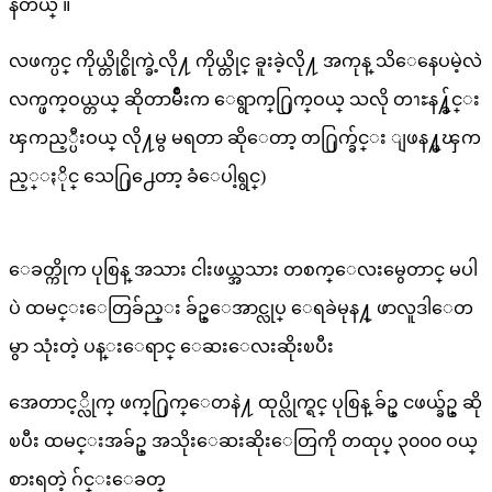
နတယ္ ။
လဖက္ပင္ ကိုယ္တိုင္စိုက္ခဲ့လို႔ ကိုယ္တိုင္ ခူးခဲ့လို႔ အကုန္ သိေနေပမဲ့လဲ
လက္ဖက္ဝယ္တယ္ ဆိုတာမ်ိဳးက ေရွာက္႐ြက္ဝယ္ သလို တၫႊန႔္ခ်င္း
ၾကည့္ပီးဝယ္ လို႔မွ မရတာ ဆိုေတာ့ တ႐ြက္ခ်င္း ျဖန႔္မၾက
ည့္ႏိုင္ သေ႐ြ႕ေတာ့ ခံေပါ့ရွင္)
ေခတ္ကိုက ပုစြန္ အသား ငါးဖယ္အသား တစက္ေလးမွေတာင္ မပါ
ပဲ ထမင္းေတြခ်ည္း ခ်ဥ္ေအာင္လုပ္ ေရခဲမုန႔္ ဖာလူဒါေတ
မွာ သုံးတဲ့ ပန္းေရာင္ ေဆးေလးဆိုးၿပီး
အေတာင့္လိုက္ ဖက္႐ြက္ေတနဲ႔ ထုပ္လိုက္ရင္ ပုစြန္ ခ်ဥ္ ငဖယ္ခ်ဥ္ ဆို
ၿပီး ထမင္းအခ်ဥ္ အသိုးေဆးဆိုးေတြကို တထုပ္ ၃၀၀၀ ဝယ္
စားရတဲ့ ဂ်င္းေခတ္