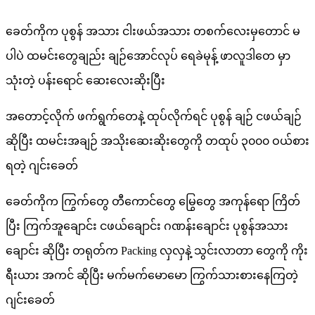
ခေတ်ကိုက ပုစွန် အသား ငါးဖယ်အသား တစက်လေးမှတောင် မ
ပါပဲ ထမင်းတွေချည်း ချဉ်အောင်လုပ် ရေခဲမုန့် ဖာလူဒါတေ မှာ
သုံးတဲ့ ပန်းရောင် ဆေးလေးဆိုးပြီး
အတောင့်လိုက် ဖက်ရွက်တေနဲ့ ထုပ်လိုက်ရင် ပုစွန် ချဉ် ငဖယ်ချဉ်
ဆိုပြီး ထမင်းအချဉ် အသိုးဆေးဆိုးတွေကို တထုပ် ၃၀၀၀ ဝယ်စား
ရတဲ့ ဂျင်းခေတ်
ခေတ်ကိုက ကြွက်တွေ တီကောင်တွေ မြွေတွေ အကုန်ရော ကြိတ်
ပြီး ကြက်အူချောင်း ငဖယ်ချောင်း ဂဏန်းချောင်း ပုစွန်အသား
ချောင်း ဆိုပြီး တရုတ်က Packing လှလှနဲ့ သွင်းလာတာ တွေကို ကိုး
ရီးယား အကင် ဆိုပြီး မက်မက်မောမော ကြွက်သားစားနေကြတဲ့
ဂျင်းခေတ်