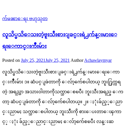
က်မၼာေရး ဗဟုသုတ
လူသိပ္မသိေသးတဲ့ဗူးသီးစားျခင္းရဲ႕က်န္းမားေ
ရးေကာင္းက်ိဳးမ်ား
Posted on
July 25, 2021
July 25, 2021
Author
Achawlaymyar
လူသိပ္မသိေသးတဲ့ဗူးသီးစားျခင္းရဲ႕က်န္းမားေရးေကာ
င္းက်ိဳးမ်ား ၁။ ဆံပင္ျဖဴတာကို ေလ်ာ့က်ေစပါတယ္ ဘူး႐ြက္ကရ
တဲ့ အရည္ဟာ အသားဝါတာကိုသက္သာေစၿပီး ဘူးသီးအရည္ ေက
တာ့ ဆံပင္ျဖဴတာကို ေလ်ာ့က်ေစပါတယ္။ ၂။ ႏုံးခ်ည့္ေညာ
င္းညာမႈ သက္သာေစပါတယ္ ဘူးသီးကို စားေပးတာေၾကာ
င့္ ႏုံး ခ်ည့္ေညာင္းညာမႈ ေလ်ာ့က်ေစၿပီး လန္းဆ