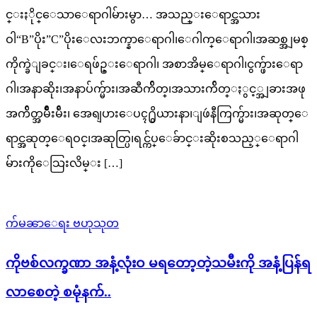
င္းႏိုင္ေသာေရာဂါမ်ားမွာ… အသည္းေရာင္အသား
ဝါ“B”ပိုး”C”ပိုးေလးဘက္နာေရာဂါ၊ေဂါက္ေရာဂါ၊အဆစ္အျမစ္
ကိုက္ခဲျခင္း၊ေရဖ်ဥ္းေရာဂါ၊ အစာအိမ္ေရာဂါ၊ငွက္ဖ်ားေရာ
ဂါ၊အနာဆိုး၊အနာပ်က္မ်ား၊အဆီက်ိတ္၊အသားက်ိတ္ႏွင့္အျခားအဖု
အက်ိတ္အမ်ိဳးမ်ိဴး၊ အေရျပားေပၚ႐ွိယားနာ၊ျဖဴနီကြက္မ်ား၊အဆုတ္ေ
ရာင္အဆုတ္ေရဝင္၊အဆုတ္ပြ၊ရင္က်ပ္ေခ်ာင္းဆိုးစသည့္ေရာဂါ
မ်ားကိုေသြးလိမ္း […]
က်မၼာေရး ဗဟုသုတ
ကိုဗစ်လက္ခဏာ အနံ့လုံးဝ မရတော့တဲ့သမီးကို အနံ့ပြန်ရ
လာစေတဲ့ စမုံနက်..