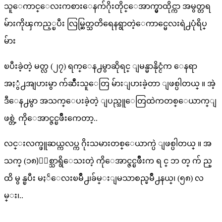
သူေကာင္ေလးကစားေနက်ဂိုးတိုင္ေအာက္မွာထိုင္ကာ အမွတ္တရ
မ်ားကိုၾကည့္ၿပီး လြမ္ဆြတ္သတိရေနရွာ​တဲ့​ေကာင္မေလးရဲ႕ပုံရိပ္​
မ်ား
ၿပီးခဲ့တဲ့ မတ္လ (၂၇) ရက္ေန႕မွာဆိုရင္ ျမန္မာနိုင္ငံက ေနရာ
အႏွံ႕အျပားမွာ က်ဆဳံးသူေတြ မ်ားျပားခဲ့တာ ျဖစ္ပါတယ္ ။ အဲ့
ဒီေန႕မွာ အသက္ေပးခဲ့တဲ့ ျပည္သူေတြထဲကတစ္ေယာက္ျ
ဖစ္တဲ့ ကိုေအာင္ဇင္ၿဖိဳးကေတာ့..
လင္းလက္ဖူဆယ္ကလပ္က ဂိုးသမားတစ္ေယာက္ပဲ ျဖစ္ပါတယ္ ။ အ
သက္ (၁၈)ႏွစ္သာရွိေသးတဲ့ ကိုေအာင္ဇင္ၿဖိဳးက ရ င္ ဘ တ္ က် ည္
ထိ မွ န္ၿပီး မႏၲေလးၿမိဳ႕၊ခ်မ္းျမသာစည္ၿမိဳ႕နယ္၊ (၅၈) လ
မ္း၊..