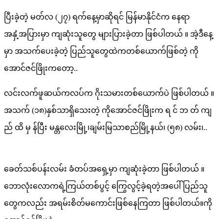
ပြီးခဲ့တဲ့ မတ်လ (၂၇) ရက်နေ့မှာဆိုရင် မြန်မာနိုင်ငံက နေရာ
အနှံ့အပြားမှာ ကျဆုံးသူတွေ များပြားခဲ့တာ ဖြစ်ပါတယ် ။ အဲ့ဒီနေ့
မှာ အသက်ပေးခဲ့တဲ့ ပြည်သူတွေထဲကတစ်ယောက်ဖြစ်တဲ့ ကို
အောင်ဇင်ဖြိုးကတော့..
လင်းလက်ဖူဆယ်ကလပ်က ဂိုးသမားတစ်ယောက်ပဲ ဖြစ်ပါတယ် ။
အသက် (၁၈)နှစ်သာရှိသေးတဲ့ ကိုအောင်ဇင်ဖြိုးက ရ င် ဘ တ် ကျ
ည် ထိ မှ န်ပြီး မန္တလေးမြို့၊ချမ်းမြသာစည်မြို့နယ်၊ (၅၈) လမ်း၊..
ခေတ်သစ်ပန်းလမ်း ခံတပ်အရှေ့မှာ ကျဆုံးခဲ့တာ ဖြစ်ပါတယ် ။
ဘောလုံးလောကရဲ့ကြယ်တစ်ပွင့် ကြွေလွင့်ခဲ့ရတဲ့အပေါ် ပြည်သူ
တွေကလည်း အရမ်းစိတ်မကောင်းဖြစ်နေကြတာ ဖြစ်ပါတယ်။ကို