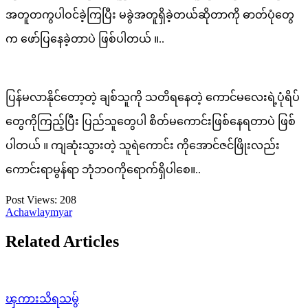
အတူတကွပါဝင်ခဲ့ကြပြီး မခွဲအတူရှိခဲ့တယ်ဆိုတာကို ဓာတ်ပုံတွေ
က ဖော်ပြနေခဲ့တာပဲ ဖြစ်ပါတယ် ။..
ပြန်မလာနိုင်တော့တဲ့ ချစ်သူကို သတိရနေတဲ့ ကောင်မလေးရဲ့ပုံရိပ်
တွေကိုကြည့်ပြီး ပြည်သူတွေပါ စိတ်မကောင်းဖြစ်နေရတာပဲ ဖြစ်
ပါတယ် ။ ကျဆုံးသွားတဲ့ သူရဲကောင်း ကိုအောင်ဇင်ဖြိုးလည်း
ကောင်းရာမွန်ရာ ဘုံဘဝကိုရောက်ရှိပါစေ။..
Post Views:
208
Achawlaymyar
Related Articles
ၾကားသိရသမွ်