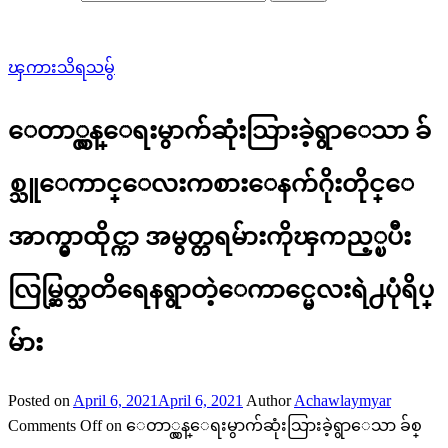
ၾကားသိရသမွ်
ေတာ္လွန္ေရးမွာက်ဆုံးသြားခဲ့ရွာ​ေသာ ခ်
စ္သူေကာင္ေလးကစားေနက်ဂိုးတိုင္ေ
အာက္မွာထိုင္ကာ အမွတ္တရမ်ားကိုၾကည့္ၿပီး
လြမ္ဆြတ္သတိရေနရွာ​တဲ့​ေကာင္မေလးရဲ႕ပုံရိပ္​
မ်ား
Posted on
April 6, 2021
April 6, 2021
Author
Achawlaymyar
Comments Off
on ေတာ္လွန္ေရးမွာက်ဆုံးသြားခဲ့ရွာ​ေသာ ခ်စ္