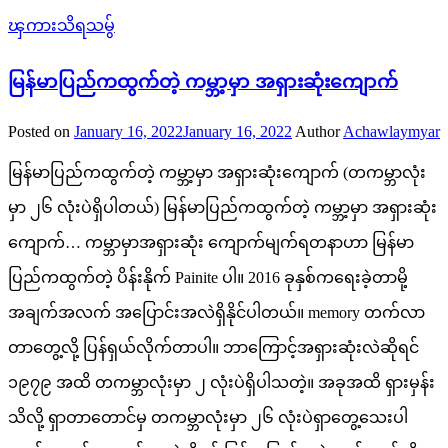
ၾကားသိရသမွ်
မြန်မာပြည်ကထွက်တဲ့ ကမ္ဘာ့မှာ အရှားဆုံးကျောက်
Posted on
January 16, 2022
January 16, 2022
Author
Achawlaymyar
မြန်မာပြည်ကထွက်တဲ့ ကမ္ဘာ့မှာ အရှားဆုံးကျောက် (တကမ္ဘာလုံး
မှာ ၂၆ လုံးပဲရှိပါတယ်) မြန်မာပြည်ကထွက်တဲ့ ကမ္ဘာ့မှာ အရှားဆုံး
ကျောက်… ကမ္ဘာမှာအရှားဆုံး ကျောက်မျက်ရတနာဟာ မြန်မာ
ပြည်ကထွက်တဲ့ ပိန်းနိုက် Painite ပါ။ 2016 ခုနှစ်ကရေးခဲ့တာမို့
အချက်အလက် အပြောင်းအလဲရှိနိုင်ပါတယ်။ memory တက်လာ
တာတွေ့လို့ ပြန်ရှယ်လိုက်တာပါ။ ဘာကြောင့်အရှားဆုံးလဲဆိုရင်
၁၉၇၉ အထိ တကမ္ဘာလုံးမှာ ၂ လုံးပဲရှိပါသတဲ့။ အခုအထိ ရှားမှန်း
သိလို့ ရှာတာတောင်မှ တကမ္ဘာလုံးမှာ ၂၆ လုံးပဲရှာတွေ့သေးပါ