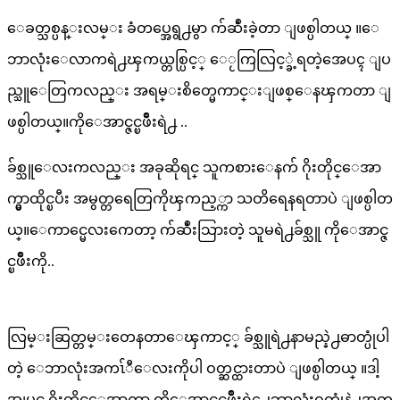
ေခတ္သစ္ပန္းလမ္း ခံတပ္အေရွ႕မွာ က်ဆဳံးခဲ့တာ ျဖစ္ပါတယ္ ။ေ
ဘာလုံးေလာကရဲ႕ၾကယ္တစ္ပြင့္ ေႂကြလြင့္ခဲ့ရတဲ့အေပၚ ျပ
ည္သူေတြကလည္း အရမ္းစိတ္မေကာင္းျဖစ္ေနၾကတာ ျ
ဖစ္ပါတယ္။ကိုေအာင္ဇင္ၿဖိဳးရဲ႕ ..
ခ်စ္သူေလးကလည္း အခုဆိုရင္ သူကစားေနက် ဂိုးတိုင္ေအာ
က္မွာထိုင္ၿပီး အမွတ္တရေတြကိုၾကည့္ကာ သတိရေနရတာပဲ ျဖစ္ပါတ
ယ္။ေကာင္မေလးကေတာ့ က်ဆဳံးသြားတဲ့ သူမရဲ႕ခ်စ္သူ ကိုေအာင္ဇ
င္ၿဖိဳးကို..
လြမ္းဆြတ္တမ္းတေနတာေၾကာင့္ ခ်စ္သူရဲ႕နာမည္နဲ႕ဓာတ္ပုံပါ
တဲ့ ေဘာလုံးအကၤ်ီေလးကိုပါ ဝတ္ဆင္ထားတာပဲ ျဖစ္ပါတယ္ ။ဒါ့
အျပင္ ဂိုးတိုင္ေအာက္မွာ ကိုေအာင္ဇင္ၿဖိဳးရဲ႕ေဘာလုံးဝတ္စုံနဲ႕အတူ