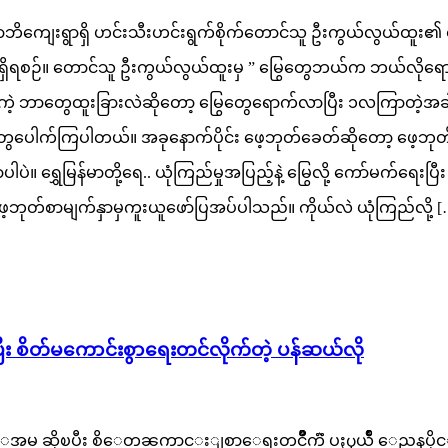
ရှာဘိကျေးရွာရှိ ဟင်းသီးဟင်းရွက်စိုက်တောင်သူ ဦးကွယ်လွယ်ထူး၏ စိ
တွေ့ရှိရစဉ်။ တောင်သူ ဦးကွယ်လွယ်ထူးမှ ” မြွေတွေဘယ်က ဘယ်လိ
တ်ကဲ့ ဘာတွေထူးခြားလဲဆိုတော့ မြွေတွေရောက်လာပြီး ၁လကြာတဲ့အခ
တွေပေါက်ကြပါတယ်။ အခုနောက်ပိုင်း ဖေ့ဘုတ်ခေတ်ဆိုတော့ ဖေ့ဘု
ဲ။ ရွှေမြန်မာတို့ရေ.. ယုံကြည်မှုအပြည့်နဲ့ မြွေလို့ ကော်မက်ရေး
 ဖေ့ဘုတ်စာမျက်နှာမှကူးယူဖော်ပြအပ်ပါသည်။ ကိုယ်လဲ ယုံကြည်လို့ 
ြီး စိတ်မကောင်းစွာရေးတင်လိုက်တဲ့ ပန်ဆယ်လို
အမ ဆိုၿပီး စိေတၼကာင္းျစာေရးတငႅိဳကၱဲ့ ပႏၦယႅိဳ ေညနပ