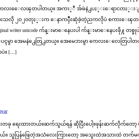
 ေကလးေေလၾတပါတယ္။ အကၤ္ီ အ်ဖဴနဲ႕ပႏ္းေရာငၸႏ္းျပ
ၳားသလို ၂၀၂၀တုႏ္းက ေနာကၦဳံးဆုံခဲ့တဲ့ညကလိုပဲ စကားေၾ
riter unicode က်န္းမာေနေပးပါ က်န္းမာေနေပးဖို႔ တစ္ခုပါပဲအေမ
င့္ႀကီးေပၚမွာ အေမနဲ႕ေတြ႕တယ္။ အေမေဘးမွာ ကေလးေလေတြပါတ
ပဲ။ […]
yar
ေးတခု ရေးထားတယ်။ဆက်သွယ်ရန် ဆိုပြီးပေါ့။ဖုန်းဆက်‌လိုက်တော့ မ
 သူပြန်ဖြေတဲ့အသံလေးကြားတော့ အသွေးထဲအသားထဲ တက်မက်မှု့တ