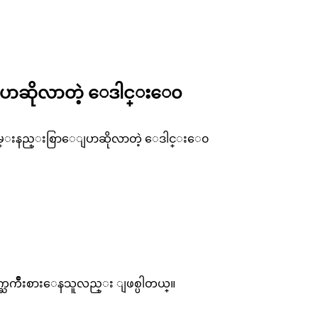
ျပာဆိုလာတဲ့ ေဒါင္းေ၀
က္ ၀မ္းနည္းစြာေျပာဆိုလာတဲ့ ေဒါင္းေ၀
ိုက္ႀကိဳးစားေနသူလည္း ျဖစ္ပါတယ္။