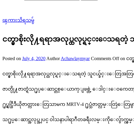
ၾကားသိရသမွ်
ငတ္မွာစိုးလို႔ရရာအလုပ္ထလုပ္ရင္းေသရ
Posted on
July 4, 2020
Author
Achawlaymyar
Comments Off
on ငတ
ငတ္မွာစိုးလို႔ရရာအလုပ္ထလုပ္ရင္းေသရတဲ့ သူငယ္ခ်င္းေတ
ဇာတ္ပို႔ဇာတ္ရံသ႐ုပ္ေဆာင္တစ္ေယာက္ျဖစ္တဲ့ ေဒါင္းေဝကေတာ့ က
႐ုပ္ရွင္ဗြီဒီယိုဇာတ္ကားေတြသာမက MRTV-4 ႐ုပ္သံဇာတ္လမ္းတြဲ
သ႐ုပ္ေဆာင္အလုပ္အျပင္ ဝါသနာပါရာဂီတခရီးလမ္းကိုေလွ်ာက္လွ