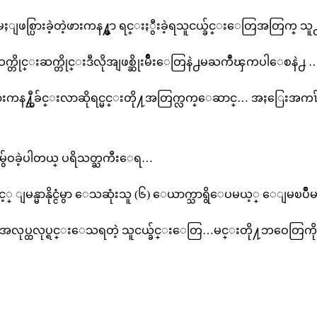
ခဲ့တဲ့ဖားကန႔္မွာ ရင္းႏွီးခဲ့ရသူငယ္ခ်င္းေတြအတြက္ သူ႕ရင္ထဲ
က္တိုင္းဆက္တိုင္းဒီလိုအျဖစ္ဆိုးမ်ိဳးေတြနဲ႕မႀကဳံၾကပါေစနဲ႕ 
္ဖားကန႔္သီခ်င္းလာဆိုရင္မင္းတို႔အတြက္လက္ေဆာင္… အႏြေးအက
ေဝခဲ့ပါတယ္ ပရိသတ္ႀကီးေရ…
့္ ျမန္မာနိုင္ငံမွာ ေသဆုံးသူ (၆) ေယာက္သာရွိေပမယ့္ ေျမၿ
အလုပ္ထလုပ္ရင္းေသရတဲ့ သူငယ္ခ်င္းေတြ…မင္းတို႔ဘဝေတြကိုင