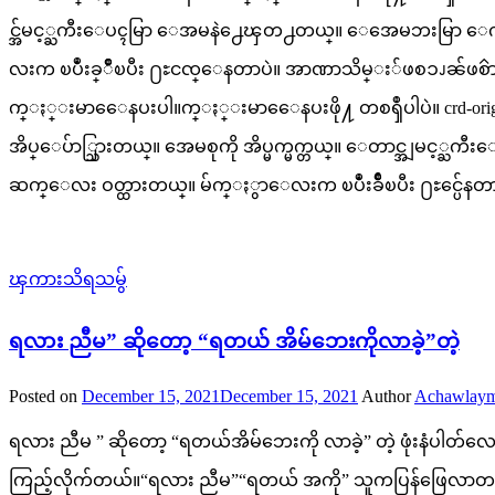
င္အ်မင့္ႀကီးေပၚမြာ ေအမနဲ႕ေၾတ႕တယ္။ ေအေမဘးမြာ
လးက ၿပဳံးခ္ိဳၿပီး ႐ႊငၸ္ေနတာပဲ။ အာဏာသိမ္း်ဖစၥၪၼ်ဖစ
က္ႏ္းမာေေနပးပါ။က္ႏ္းမာေေနပးဖို႔ တစၡဳပါပဲ။ crd-original w
အိပ္ေပ်ာ္သြားတယ္။ အေမစုကို အိပ္မက္မက္တယ္။ ေတာင္အျမ
ဆက္ေလး ဝတ္ထားတယ္။ မ်က္ႏွာေလးက ၿပဳံးခ်ိဳၿပီး ႐ႊင္ပ်ေနတာ
ၾကားသိရသမွ်
ရလား ညီမ” ဆိုတော့ “ရတယ် အိမ်ဘေးကိုလာခဲ့”တဲ့
Posted on
December 15, 2021
December 15, 2021
Author
Achawlaym
ရလား ညီမ ” ဆိုတော့ “ရတယ်အိမ်ဘေးကို လာခဲ့” တဲ့ ဖုံးနံပါတ်လ
ကြည့်လိုက်တယ်။“ရလား ညီမ”“ရတယ် အကို” သူကပြန်ဖြေလာတယ်။