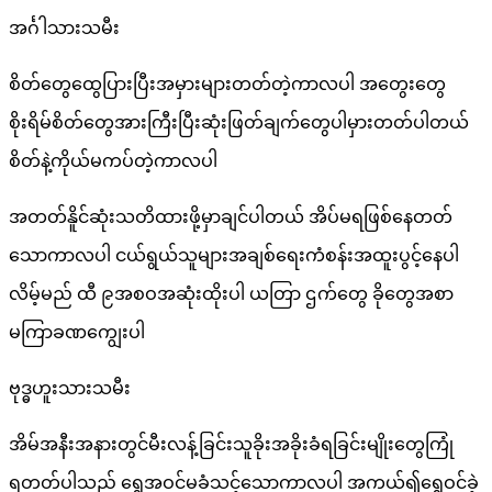
အင်္ဂါသားသမီး
စိတ်တွေထွေပြားပြီးအမှားများတတ်တဲ့ကာလပါ အတွေးတွေ
စိုးရိမ်စိတ်တွေအားကြီးပြီးဆုံးဖြတ်ချက်တွေပါမှားတတ်ပါတယ်
စိတ်နဲ့ကိုယ်မကပ်တဲ့ကာလပါ
အတတ်နိူင်ဆုံးသတိထားဖို့မှာချင်ပါတယ် အိပ်မရဖြစ်နေတတ်
သောကာလပါ ငယ်ရွယ်သူများအချစ်ရေးကံစန်းအထူးပွင့်နေပါ
လိမ့်မည် ထီ ၉အစဝအဆုံးထိုးပါ ယတြာ ဌက်တွေ ခိုတွေအစာ
မကြာခဏကျွေးပါ
ဗုဒ္ဓဟူးသားသမီး
အိမ်အနီးအနားတွင်မီးလန့်ခြင်းသူခိုးအခိုးခံရခြင်းမျိုးတွေကြုံ
ရတတ်ပါသည် ရွှေအဝင်မခံသင့်သောကာလပါ အကယ်၍ရွှေဝင်ခဲ့