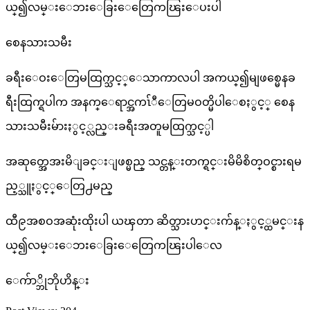
ယ္၍လမ္းေဘးေခြးေတြေကၽြးေပးပါ
စေနသားသမီး
ခရီးေဝးေတြမထြက္သင့္ေသာကာလပါ အကယ္၍မျဖစ္မေနခ
ရီးထြက္ရပါက အနက္ေရာင္အကၤ်ီေတြမဝတ္မိပါေစႏွင့္ စေန
သားသမီးမ်ားႏွင့္လည္းခရီးအတူမထြက္သင့္ပါ
အဆုတ္အေအးမိျခင္းျဖစ္မည္ သင္တန္းတက္ရင္းမိမိစိတ္ဝင္စားရမ
ည့္သူႏွင့္ေတြ႕မည္
ထီ၉အစဝအဆုံးထိုးပါ ယၾတာ ဆိတ္သားဟင္းက်န္ႏွင့္ထမင္းန
ယ္၍လမ္းေဘးေခြးေတြေကၽြးပါေလ
ေက်ာ္ဘိုဘိုဟိန္း