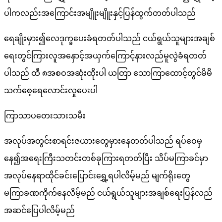
ပါကလည်းအကြောင်းအမျိူးမျိူးနှင့်ပြန်ထွက်တတ်ပါသည်
ရေချိုးမှား၍လေဒုက္ခပေးခံရတတ်ပါသည် ငယ်ရွယ်သူများအချစ်
ရေးတွင်ကြားလူအနှောင့်အယှက်ကြောင့်နားလည်မူလွဲခံရတတ်
ပါသည် ထီ ၈အစဝအဆုံးထိုးပါ ယတြာ သောကြာထောင့်တွင်မိမိ
သက်စေ့ရေလောင်းလှုပေးပါ
ကြာသာပတေးသားသမီး
အလုပ်အတွင်းစာရင်းဇယားတွေမှားနေတတ်ပါသည် ရပ်ဝေမှ
နေ၍အရေးကြီးသတင်းတစ်ခုကြားရတတ်ပြီး သိပ်မကြာခင်မှာ
အလုပ်နေရာထိုင်ခင်းပြောင်းရွှေ့ရပါလိမ့်မည် မျက်ရိုးတွေ
မကြာခဏကိုက်နေလိမ့်မည် ငယ်ရွယ်သူများအချစ်ရေးပြန်လည်
အဆင်ပြေပါလိမ့်မည်