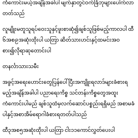
ကံကောင်းမယ့်အချိန်အခါပါ မျက်နှာတွင်ဝက်ခြံဘုများပေါက်လာ
တတ်သည်
လူမျိူးမတူသူရပ်ဝေးသူနှင့်ဖူးစာဆုံ၍ချစ်သူဖြစ်မည့်ကာလပါ ထီ
၆အစ၉အဆုံးထိုးပါ ယတြာ ဆိတ်သားဟင်းနှင့်ထမင်းအဝ
စား၍လိုရာဆုတောင်းပါ
တနင်္လာသားသမီး
အခွင့်အရေးဟောင်းတွေပြန်ပေါ်ပြီးအကျိူးရလာဒ်များခံစားရ
မည့်အချိန်အခါပါ ပညာရေးကိစ္စ သင်တန်းကိစ္စတွေအထူး
ကံကောင်းပါမည် ချစ်သူထံမှလက်ဆောင်ပစ္စည်းရရှိမည် အစာမခံ
ပါနှင့်အစာအိမ်ရောဂါခံစားရတတ်ပါသည်
ထီ၃အစ၅အဆုံးထိုးပါ ယတြာ ငါး၁၁ကောင်လွှတ်ပေးပါ