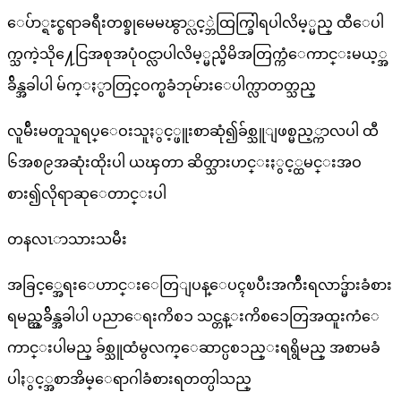
ေပ်ာ္ရႊင္စရာခရီးတစ္ခုမေမၽွာ္လင့္ဘဲထြက္ခြါရပါလိမ့္မည္ ထီေပါ
က္သကဲ့သို႔ေငြအစုအပုံဝင္လာပါလိမ့္မည္မိမိအတြက္ကံေကာင္းမယ့္အ
ခ်ိန္အခါပါ မ်က္ႏွာတြင္ဝက္ၿခံဘုမ်ားေပါက္လာတတ္သည္
လူမ်ိဴးမတူသူရပ္ေဝးသူႏွင့္ဖူးစာဆုံ၍ခ်စ္သူျဖစ္မည့္ကာလပါ ထီ
၆အစ၉အဆုံးထိုးပါ ယၾတာ ဆိတ္သားဟင္းႏွင့္ထမင္းအဝ
စား၍လိုရာဆုေတာင္းပါ
တနလၤာသားသမီး
အခြင့္အေရးေဟာင္းေတြျပန္ေပၚၿပီးအက်ိဴးရလာဒ္မ်ားခံစား
ရမည့္အခ်ိန္အခါပါ ပညာေရးကိစၥ သင္တန္းကိစၥေတြအထူးကံေ
ကာင္းပါမည္ ခ်စ္သူထံမွလက္ေဆာင္ပစၥည္းရရွိမည္ အစာမခံ
ပါႏွင့္အစာအိမ္ေရာဂါခံစားရတတ္ပါသည္