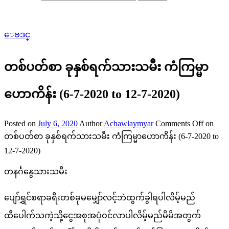
ေဗဒင္
တစ်ပတ်စာ ခုနှစ်ရက်သားသမီး ကံကြမ္မာ
ဟောကိန်း (6-7-2020 to 12-7-2020)
Posted on
July 6, 2020
Author
Achawlaymyar
Comments Off
on
တစ်ပတ်စာ ခုနှစ်ရက်သားသမီး ကံကြမ္မာဟောကိန်း (6-7-2020 to
12-7-2020)
တနင်္ဂနွေသားသမီး
ပျော်ရွှင်စရာခရီးတစ်ခုမမျှော်လင့်ဘဲထွက်ခွါရပါလိမ့်မည်
ထီပေါက်သကဲ့သို့ငွေအစုအပုံဝင်လာပါလိမ့်မည်မိမိအတွက်