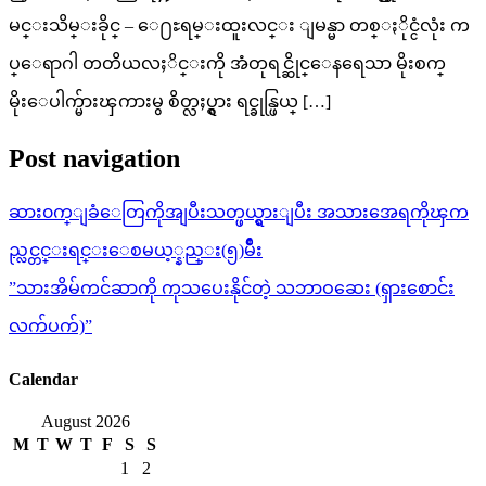
မင္းသိမ္းခိုင္ – ေ႐ႊရမ္းထူးလင္း ျမန္မာ တစ္ႏိုင္ငံလုံး က
ပ္ေရာဂါ တတိယလႈိင္းကို အံတုရင္ဆိုင္ေနရေသာ မိုးစက္
မိုးေပါက္မ်ားၾကားမွ စိတ္လႈပ္ရွား ရင္ခုန္ဖြယ္ […]
Post navigation
ဆား၀က္ျခံေတြကိုအျပီးသတ္ဖယ္ရွားျပီး အသားအေရကိုၾက
ည္လင္တင္းရင္းေစမယ့္နည္း(၅)မ်ိဳး
”သားအိမ်ကင်ဆာကို ကုသပေးနိုင်တဲ့ သဘာဝဆေး (ရှားစောင်း
လက်ပက်)”
Calendar
August 2026
M
T
W
T
F
S
S
1
2