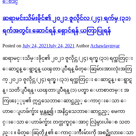
ေဗဒင္
ဆရာမင်းသိမ်းခိုင်၏ ၂၀၂၁ ဇူလိုင်လ (၂၄) ရက်မှ (၃၁)
ရက်အတွင်း ဆောင်ရန် ရှောင်ရန် ယတြာပြုရန်
Posted on
July 24, 2021
July 24, 2021
Author
Achawlaymyar
ဆရာမင္းသိမ္းခိုင္၏ ၂၀၂၁ ဇူလိုင္လ (၂၄) ရက္မွ (၃၁) ရက္အတြင္း
ေဆာင္ရန္ ေရွာင္ရန္ ယၾတာျပဳရန္ မိတ္ေဆြမ်ားအားလုံးအတြ
က္ ၂၀၂၁ ဇူလိုင္လ (၂၄) ရက္မွ ၊ (၃၁) ရက္အတြင္း ေဆာင္ရန္ ၊ ေရွာင္ရ
န္ ၊ သတိျပဳရန္ ၊ ယၾတာျပဳရန္ (၁) ပတ္စာ ေဟာစာတမ္း အ
ကြၽႏ္ုပ္၏ ဣဌသေဘာေဆာင္သည့္ ေကာင္းေသာ ေ
ဟာေျပာခ်က္မ်ား မွန္ကန္၍ ၊ အနိဌသေဘာေဆာင္သည့္ မေကာ
င္းေသာ ေဟာခ်က္မ်ား တက္တက္စင္ေအာင္ လြဲမွားပါေစ သတ
ည္း ။ မိတ္ေဆြတို႔၏ ေကာင္းက်ိဳးမ်ားကို အစဥ္လိုလားေသာ