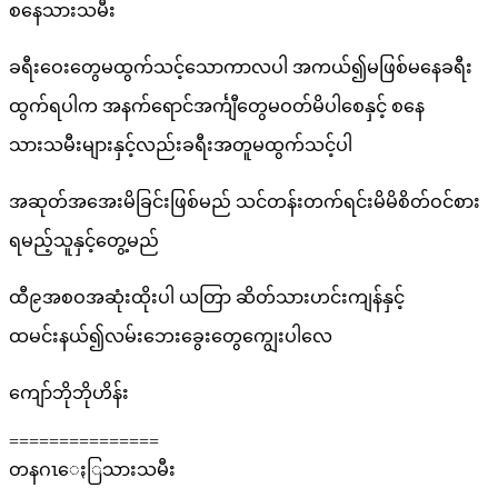
စနေသားသမီး
ခရီးဝေးတွေမထွက်သင့်သောကာလပါ အကယ်၍မဖြစ်မနေခရီး
ထွက်ရပါက အနက်ရောင်အင်္ကျီတွေမဝတ်မိပါစေနှင့် စနေ
သားသမီးများနှင့်လည်းခရီးအတူမထွက်သင့်ပါ
အဆုတ်အအေးမိခြင်းဖြစ်မည် သင်တန်းတက်ရင်းမိမိစိတ်ဝင်စား
ရမည့်သူနှင့်တွေ့မည်
ထီ၉အစဝအဆုံးထိုးပါ ယတြာ ဆိတ်သားဟင်းကျန်နှင့်
ထမင်းနယ်၍လမ်းဘေးခွေးတွေကျွေးပါလေ
ကျော်ဘိုဘိုဟိန်း
===============
တနဂၤေႏြသားသမီး