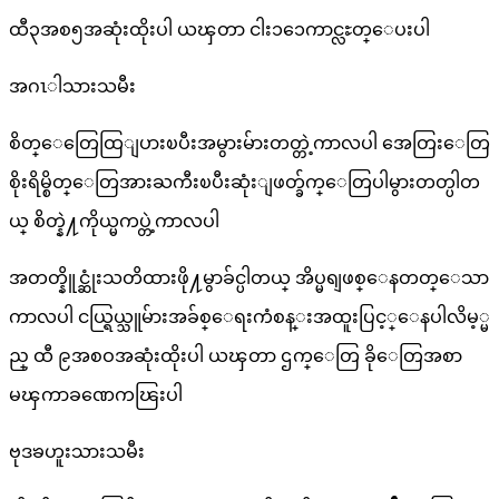
ထီ၃အစ၅အဆုံးထိုးပါ ယၾတာ ငါး၁၁ေကာင္လႊတ္ေပးပါ
အဂၤါသားသမီး
စိတ္ေတြေထြျပားၿပီးအမွားမ်ားတတ္တဲ့ကာလပါ အေတြးေတြ
စိုးရိမ္စိတ္ေတြအားႀကီးၿပီးဆုံးျဖတ္ခ်က္ေတြပါမွားတတ္ပါတ
ယ္ စိတ္နဲ႔ကိုယ္မကပ္တဲ့ကာလပါ
အတတ္နိူင္ဆုံးသတိထားဖို႔မွာခ်င္ပါတယ္ အိပ္မရျဖစ္ေနတတ္ေသာ
ကာလပါ ငယ္ရြယ္သူမ်ားအခ်စ္ေရးကံစန္းအထူးပြင့္ေနပါလိမ့္မ
ည္ ထီ ၉အစဝအဆုံးထိုးပါ ယၾတာ ဌက္ေတြ ခိုေတြအစာ
မၾကာခဏေကၽြးပါ
ဗုဒၶဟူးသားသမီး