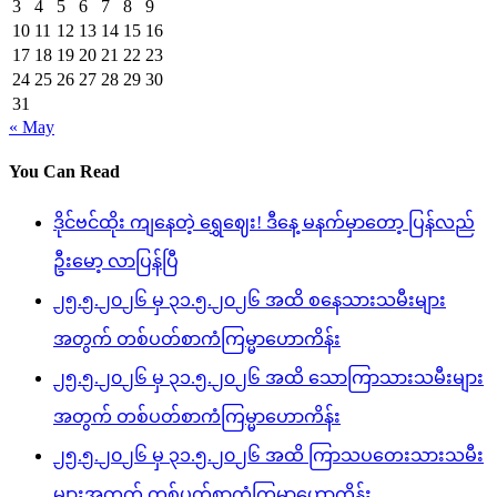
3
4
5
6
7
8
9
10
11
12
13
14
15
16
17
18
19
20
21
22
23
24
25
26
27
28
29
30
31
« May
You Can Read
ဒိုင်ဗင်ထိုး ကျနေတဲ့ ရွှေဈေး! ဒီနေ့ မနက်မှာတော့ ပြန်လည်
ဦးမော့ လာပြန်ပြီ
၂၅.၅.၂၀၂၆ မှ ၃၁.၅.၂၀၂၆ အထိ စနေသားသမီးများ
အတွက် တစ်ပတ်စာကံကြမ္မာဟောကိန်း
၂၅.၅.၂၀၂၆ မှ ၃၁.၅.၂၀၂၆ အထိ သောကြာသားသမီးများ
အတွက် တစ်ပတ်စာကံကြမ္မာဟောကိန်း
၂၅.၅.၂၀၂၆ မှ ၃၁.၅.၂၀၂၆ အထိ ကြာသပတေးသားသမီး
များအတွက် တစ်ပတ်စာကံကြမ္မာဟောကိန်း