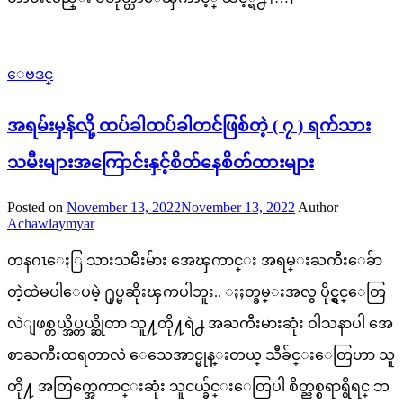
ေဗဒင္
အရမ်းမှန်လို့ ထပ်ခါထပ်ခါတင်ဖြစ်တဲ့ ( ၇ ) ရက်သား
သမီးများအကြောင်းနှင့်စိတ်နေစိတ်ထားများ
Posted on
November 13, 2022
November 13, 2022
Author
Achawlaymyar
တနဂၤေႏြ သားသမီးမ်ား အေၾကာင္း အရမ္းႀကီးေခ်ာ
တဲ့ထဲမပါေပမဲ့ ႐ုပ္မဆိုးၾကပါဘူး.. ႏႈတ္ခမ္းအလွ ပိုင္ရွင္ေတြ
လဲျဖစ္တယ္အိပ္တယ္ဆိုတာ သူ႔တို႔ရဲ႕ အႀကီးမားဆုံး ဝါသနာပါ အေ
စာႀကီးထရတာလဲ ေသေအာင္မုန္းတယ္ သီခ်င္းေတြဟာ သူ
တို႔ အတြက္အေကာင္းဆုံး သူငယ္ခ်င္းေတြပါ စိတ္ညစ္စရာရွိရင္ ဘ