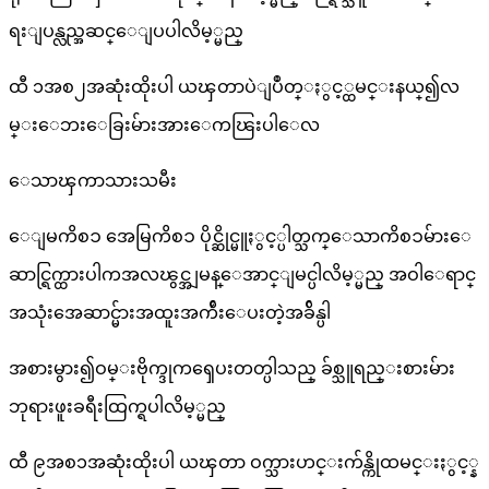
ရးျပန္လည္အဆင္ေျပပါလိမ့္မည္
ထီ ၁အစ၂အဆုံးထိုးပါ ယၾတာပဲျပဳတ္ႏွင့္ထမင္းနယ္၍လ
မ္းေဘးေခြးမ်ားအားေကၽြးပါေလ
ေသာၾကာသားသမီး
ေျမကိစၥ အေမြကိစၥ ပိုင္ဆိုင္မူႏွင့္ပါတ္သက္ေသာကိစၥမ်ားေ
ဆာင္ရြက္ထားပါကအလၽွင္အျမန္ေအာင္ျမင္ပါလိမ့္မည္ အဝါေရာင္
အသုံးအေဆာင္မ်ားအထူးအက်ိဴးေပးတဲ့အခ်ိန္ပါ
အစားမွား၍ဝမ္းဗိုက္ဒုကၡေပးတတ္ပါသည္ ခ်စ္သူရည္းစားမ်ား
ဘုရားဖူးခရီးထြက္ရပါလိမ့္မည္
ထီ ၉အစ၁အဆုံးထိုးပါ ယၾတာ ဝက္သားဟင္းက်န္ကိုထမင္းႏွင့္န