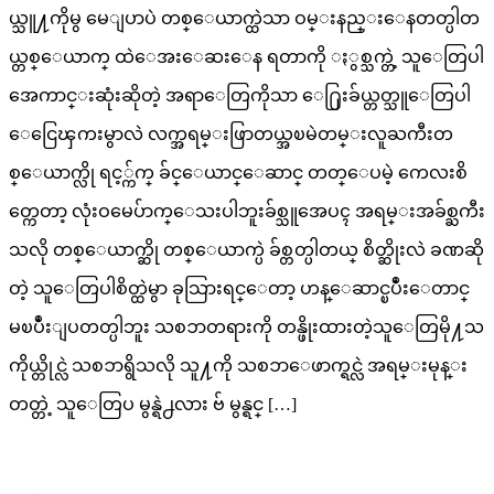
ယ္သူ႔ကိုမွ မေျပာပဲ တစ္ေယာက္ထဲသာ ဝမ္းနည္းေနတတ္ပါတ
ယ္တစ္ေယာက္ ထဲေအးေဆးေန ရတာကို ႏွစ္သက္တဲ့ သူေတြပါ
အေကာင္းဆုံးဆိုတဲ့ အရာေတြကိုသာ ေ႐ြးခ်ယ္တတ္သူေတြပါ
ေငြေၾကးမွာလဲ လက္အရမ္းဖြာတယ္အၿမဲတမ္းလူႀကီးတ
စ္ေယာက္လို ရင့္က်က္ ခ်င္ေယာင္ေဆာင္ တတ္ေပမဲ့ ကေလးစိ
တ္ကေတာ့ လုံးဝမေပ်ာက္ေသးပါဘူးခ်စ္သူအေပၚ အရမ္းအခ်စ္ႀကီး
သလို တစ္ေယာက္ဆို တစ္ေယာက္ပဲ ခ်စ္တတ္ပါတယ္ စိတ္ဆိုးလဲ ခဏဆို
တဲ့ သူေတြပါစိတ္ထဲမွာ ခုသြားရင္ေတာ့ ဟန္ေဆာင္ၿပဳံးေတာင္
မၿပဳံးျပတတ္ပါဘူး သစၥာတရားကို တန္ဖိုးထားတဲ့သူေတြမို႔သ
ကိုယ္တိုင္လဲ သစၥာရွိသလို သူ႔ကို သစၥာေဖာက္ရင္လဲ အရမ္းမုန္း
တတ္တဲ့ သူေတြပ မွန္ရဲ႕လား ဗ် မွန္ရင္ […]