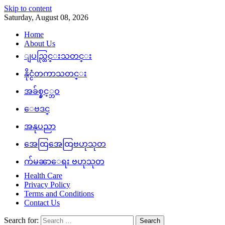
Skip to content
Saturday, August 08, 2026
Home
About Us
ျပည္တြင္းသတင္း
နိုင္ငံတကာသတင္း
အခ်စ္နွင့္ဘဝ
ေဗဒင္
အနုပညာ
အေထြအေထြဗဟုသုတ
က်မၼာေရး ဗဟုသုတ
Health Care
Privacy Policy
Terms and Conditions
Contact Us
Search for: