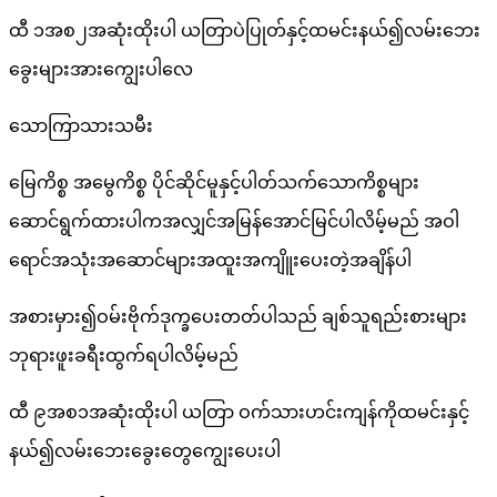
ထီ ၁အစ၂အဆုံးထိုးပါ ယတြာပဲပြုတ်နှင့်ထမင်းနယ်၍လမ်းဘေး
ခွေးများအားကျွေးပါလေ
သောကြာသားသမီး
မြေကိစ္စ အမွေကိစ္စ ပိုင်ဆိုင်မူနှင့်ပါတ်သက်သောကိစ္စများ
ဆောင်ရွက်ထားပါကအလျှင်အမြန်အောင်မြင်ပါလိမ့်မည် အဝါ
ရောင်အသုံးအဆောင်များအထူးအကျိူးပေးတဲ့အချိန်ပါ
အစားမှား၍ဝမ်းဗိုက်ဒုက္ခပေးတတ်ပါသည် ချစ်သူရည်းစားများ
ဘုရားဖူးခရီးထွက်ရပါလိမ့်မည်
ထီ ၉အစ၁အဆုံးထိုးပါ ယတြာ ဝက်သားဟင်းကျန်ကိုထမင်းနှင့်
နယ်၍လမ်းဘေးခွေးတွေကျွေးပေးပါ