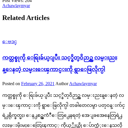
Post Views:
204
Achawlaymyar
Related Articles
ေဗဒင္
ကတ္တစ္ခုကို ေရြးခ်ယ္ျပီး သင့္စိတ္ဝိဉာဥ္က လမ္းညႊ
န္ေနတဲ့ လမ္းေၾကာင္းကို ရွာေဖြလိုက္ပါ
Posted on
February 26, 2021
Author
Achawlaymyar
ကတ္တစ္ခုကို ေရြးခ်ယ္ျပီး သင့္စိတ္ဝိဉာဥ္က လမ္းညႊန္ေနတဲ့ လ
မ္းေၾကာင္းကို ရွာေဖြလိုက္ပါ တခါတေလမွာ ပတ္ဝန္းက်င္
ရဲ႕ရိုက္ခတ္မႈ၊ ေန႕စဥ္ၾကံဳေတြ႕ေနရတဲ့ အေျခအေနေတြရဲ႕
လႊမ္းမိုးမႈေတြေၾကာင့္ ကိုယ့္ကိုယ္ကို ေပ်ာက္ဆံုးေနသလို