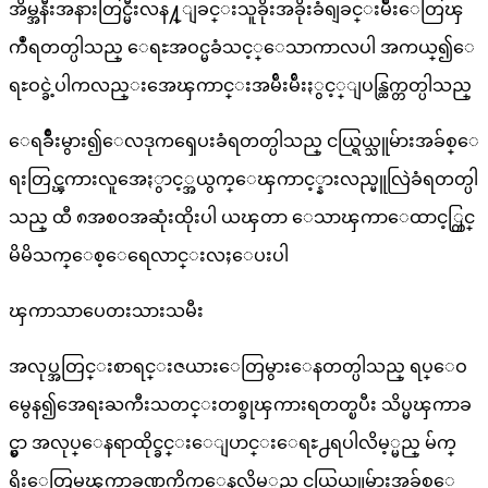
အိမ္အနီးအနားတြင္မီးလန႔္ျခင္းသူခိုးအခိုးခံရျခင္းမ်ိဳးေတြၾ
ကဳံရတတ္ပါသည္ ေရႊအဝင္မခံသင့္ေသာကာလပါ အကယ္၍ေ
ရႊဝင္ခဲ့ပါကလည္းအေၾကာင္းအမ်ိဴးမ်ိဴးႏွင့္ျပန္ထြက္တတ္ပါသည္
ေရခ်ိဳးမွား၍ေလဒုကၡေပးခံရတတ္ပါသည္ ငယ္ရြယ္သူမ်ားအခ်စ္ေ
ရးတြင္ၾကားလူအေႏွာင့္အယွက္ေၾကာင့္နားလည္မူလြဲခံရတတ္ပါ
သည္ ထီ ၈အစဝအဆုံးထိုးပါ ယၾတာ ေသာၾကာေထာင့္တြင္
မိမိသက္ေစ့ေရေလာင္းလႈေပးပါ
ၾကာသာပေတးသားသမီး
အလုပ္အတြင္းစာရင္းဇယားေတြမွားေနတတ္ပါသည္ ရပ္ေဝ
မွေန၍အေရးႀကီးသတင္းတစ္ခုၾကားရတတ္ၿပီး သိပ္မၾကာခ
င္မွာ အလုပ္ေနရာထိုင္ခင္းေျပာင္းေရႊ႕ရပါလိမ့္မည္ မ်က္
ရိုးေတြမၾကာခဏကိုက္ေနလိမ့္မည္ ငယ္ရြယ္သူမ်ားအခ်စ္ေ