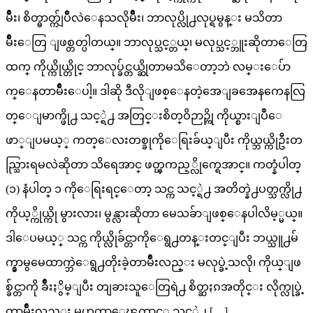
မ်ိဳး၊ စိတ္ဓာတ္က်ျပိဳလဲေနသလိုမ်ိဳး၊ ဘာလုပ္လို႕လုပ္ရမွန္း မသိတာ
မ်ိဳးေတြ ျဖစ္တတ္ပါတယ္။ ဘာလုပ္သင့္တယ္၊ မလုပ္သင့္ဘူးဆိုတာေတြ
ထက္ ကိုယ္ကိုယ္တိုင္ ဘာလုပ္ခ်င္တယ္ဆိုတာမသိေတာ့ဘဲ လမ္းေပ်ာ
က္ေနတာမ်ိဳးေပါ့။ ဒါဆို ဒီလိုျဖစ္ေနတဲ့အေျခအေနကေနလြ
တ္ေျမာက္ဖို႕ သင့္ရဲ႕ အတြင္းစိတ္ဝိဉာဉ္ကို ကိုယ္စားျပဳေ
ဖာ္ျပမယ့္ ကတ္ေလးတစ္ခုကိုေရြးခ်ယ္ျပီး ကိုယ္ဘယ္ကိုဦးတ
ည္သြားရမလဲဆိုတာ သိရေအာင္ ဖတ္ၾကည့္လိုက္ရေအာင္။ ကတ္နံပါတ္
(၁) နံပါတ္ ၁ ကိုေရြးရင္ေတာ့ သင္က သင့္ရဲ႕ အတိတ္နဲ႕ပတ္သက္လို႕
ကိုယ့္ကိုယ္ကို မွားလား၊ မွန္လားဆိုတာ မေသခ်ာျဖစ္ေနပါလိမ့္မယ္။
ဒါေပမယ့္ သင္က ကိုယ္လိုခ်င္တာကိုေရွ႕တန္းတင္ျပီး ဘယ္သူ႕မ်
က္နွာမွမေထာက္ဘဲေရွ႕တိုးခဲ့တာမ်ိဳးလည္း မလုပ္ခဲ့သလို၊ ကိုယ္ျဖ
စ္ခ်င္တာကို ခ်ိဳးႏွိမ္ျပီး တျခားသူေတြရဲ႕ စိတ္ဆႏၵအတိုင္း လိုက္လုပ္ခဲ့
တာမ်ိဳးလည္း မဟုတ္တာေၾကာင့္ သင့္ရဲ႕ […]