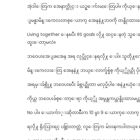
အဲ့ဒါေတြက အေနာက္တိုင္း ယဥ္ေက်းမႈေတြပါ။ ကိုယ္ေ
ျမန္မာမိန္းကေလးတစ္ေယာက္ အေနနဲ႔ဘဝကို တန္ဖိုးထားေ
Living together ေနၿပီး RS goals လို႔ ထင္ေနတဲ့ သူေတြေ
ထူးေတာ့မလဲ။
ဘဝေပးအေျခအေန အရ လုပ္ကိုင္ေနရလို႔ ေပါ။ သူတို႔ကေတ
မိန္းကေလးေတြ အေနနဲ႔ ဘယ္ေလာက္ခ်စ္ခ်စ္ ကိုယ့္ကိုယ္ကို ပိုခ်
အရမ္းခ်စ္လို႔ ဘဝေပးၿပီး ခ်စ္တယ္ဆိုတာ မလုပ္မိပါေစနဲ႔။ယ
ကိုယ္က ဘဝေပးခ်စ္ေတာ့ေရာ ကိုယ့္ကို အမွန္တကယ္တန္ဖိုးထားမယ္
No ပါ။ ေယာက်ာ္းဆိုတာမ်ိဳးက 10 မွာ 9 ေယာက္ေလာက္ မရခ
ရလို႔ ရိုးသြားရင္ ပစ္သြားတတ္တဲ့ လူေတြက မ်ားၾကပါတယ္