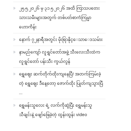
၂၅.၅.၂၀၂၆ မှ ၃၁.၅.၂၀၂၆ အထိ ကြာသပတေး
သားသမီးများအတွက် တစ်ပတ်စာကံကြမ္မာ
ဟောကိန်း
နောက် ၇၂နာရီအတွင်း မိုးရြာနိုင္ေသာေဒသမ်ား
နာမည်ကျော် လူရွှင်တော်အဖွဲ့ သီးလေးသီးထဲက
လူရွှင်တော် ပန်းသီး ကွယ်လွန်
ရွှေဈေး ဆက်တိုက်ထိုးကျနေပြီ! အတက်ကြမ်းခဲ့
တဲ့ ရွှေဈေး ဒီနေ့တော့ ဇောက်ထိုး ပြုတ်ကျသွားပြီ
….
ရွှေမန်းသူလေး ရဲ့ လက်ကိုဆွဲပြီး ရွှေမန်းသူ
သီချင်းနဲ့ ဖျော်ဖြေခဲ့တဲ့ ထွန်းထွန်း video