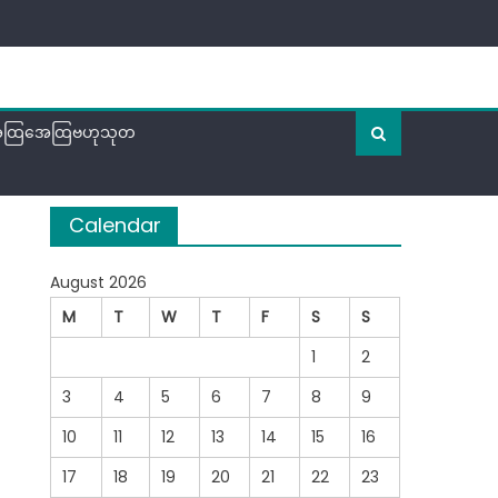
ထြအေထြဗဟုသုတ
Calendar
August 2026
M
T
W
T
F
S
S
1
2
3
4
5
6
7
8
9
10
11
12
13
14
15
16
17
18
19
20
21
22
23