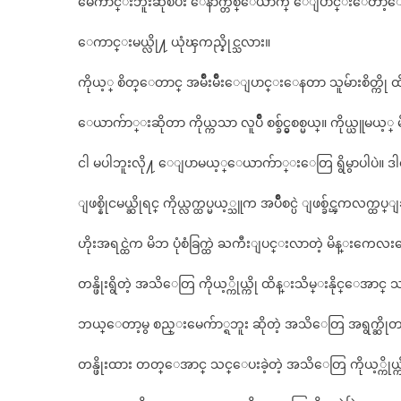
မေကာင္းဘူးဆိုၿပီး ေနာက္တစ္ေယာက္ ေျပာင္းေတာ့
ေကာင္းမယ္လို႔ ယုံၾကည္နိုင္သလား။
ကိုယ့္ စိတ္ေတာင္ အမ်ိဳးမ်ိဳးေျပာင္းေနတာ သူမ်ားစိတ္ကို ထိန္း
ေယာက်ာ္းဆိုတာ ကိုယ္ကသာ လူပ်ိဳ စစ္ခ်င္မွစစ္မယ္။ ကိုယ္ယူမယ့္
ငါ မပါဘူးလို႔ ေျပာမယ့္ေယာက်ာ္းေတြ ရွိမွာပါပဲ။ ဒါေပမယ္
ျဖစ္နိုငမယ္ဆိုရင္ ကိုယ္လက္ထပ္မယ့္သူက အပ်ိဳစင္ပဲ ျဖစ္ခ်င္ၾကလက္ထ
ဟိုးအရင္ထဲက မိဘ ပုံစံခြက္ထဲ ႀကီးျပင္းလာတဲ့ မိန္းကေလ
တန္ဖိုးရွိတဲ့ အသိေတြ ကိုယ့္ကိုယ္ကို ထိန္းသိမ္းနိုင္ေအာင္
ဘယ္ေတာ့မွ စည္းမေက်ာ္ရဘူး ဆိုတဲ့ အသိေတြ အရွက္ဆိုတာ
တန္ဖိုးထား တတ္ေအာင္ သင္ေပးခဲ့တဲ့ အသိေတြ ကိုယ့္ကိုယ္က