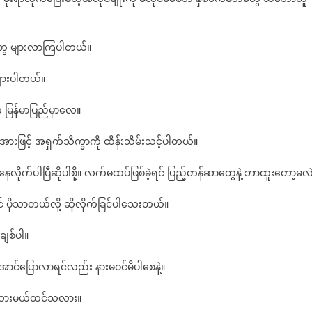
တွေ များလာကြပါတယ်။
 များပါတယ်။
 မြန်မာပြည်မှာလေ။
ဖြင့် အရှက်သိက္ခာကို ထိန်းသိမ်းသင့်ပါတယ်။
နေလိုက်ပါပြီဆိုပါစို့။ လက်မထပ်ဖြစ်ခဲ့ရင် ပြည့်တန်ဆာတွေနဲ့ ဘာထူးတော့မလ
 ပိုသာတယ်လို့ ဆိုလိုက်ခြင်ပါသေးတယ်။
ချစ်ပါ။
ံအောင်ပြောလာရင်လည်း နားမဝင်မိပါစေနဲ့။
ုးထားမယ်ထင်သလား။