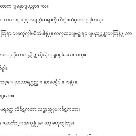
နတာက ျမန္မာျပည္မွာေလ။
သာအားျဖင့္ အရွက္သိကၡာကို ထိန္းသိမ္းသင့္ပါတယ္။
ရာ ေနလိုက္ပါၿပီဆိုပါစို႔။ လက္မထပ္ျဖစ္ခဲ့ရင္ ျပည့္တန္ဆာေတြနဲ႔ ဘာ
ာင္ ပိုသာတယ္လို႔ ဆိုလိုက္ျခင္ပါေသးတယ္။
စ္ပါ။
ုံေအာင္ေျပာလာရင္လည္း နားမဝင္မိပါေစနဲ႔။
ထင္သလား။
င္သာ လိုခ်င္ၾကတာ လက္တည့္စမ္းခ်င္ၾကတာ။
။ ေယာက်ာ္းအကုန္လုံးေတာ့ မဟုတ္ပါဘူး။