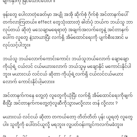
မျက်နှာကို မြင်ယောင်ပေးပါ ။
ဖုန်းတွေ ပေါလာတဲ့ခေတ်မှာ အပျို အအို ဆိုက်စုံ ဂိုက်စုံ အင်တာနက်ပေါ်
တက်လာကြတယ်။ effect တွေသုံးထားတဲ့ ဓါတ်ပုံ ဘယ်က ဘယ်သူ ဘာ
လုပ်တယ် ဆိုတဲ့ မသေချာမရေရာတဲ့ အချက်အလက်တွေနဲ့ အင်တာနက်
ပေါ်က လူတွေ နဲ့သာယာပြီး လက်ရှိ အိမ်ထောင်ရေးကို ပျက်စီးအောင် မ
လုပ်သင့်ပါဘူး။
ဘယ်သူ ဘယ်လောက်ကောင်းကောင်း ဘယ်သူဘယ်လောက် ချောချော
ကိုယ့်ရဲ့ ငယ်လင် ငယ်မယားလောက် ဘယ်သူမှ မချောနိုင် မကောင်းနိုင်ပါ
ဘူး။ မယားငယ် လင်ငယ် ဆိုတာ ကိုယ့်ရဲ့လက်ရှိ ငယ်လင်ငယ်မယား
လောက် ကောင်းနိုင်ပါ့မလား။
အင်တာနက်ကနေ တွေ့တဲ့ လူတွေကိုယုံပြီး လက်ရှိ အိမ်ထောင်ရေးကိုဖျက်
စီးပြီး အင်တာနက်ကတွေ့တဲ့လူဆီကိုသွားမလို့လား တန် လို့လား ?
မယားငယ် လင်ငယ် ဆိုတာ တကယ်တော့ တိတ်တိတ် ပုန်း ယူရတဲ့ လူတွေ
ပါ။ သူတို့ကို ပေါ်တင်ယူလို့ မရဘူး။ လူ့ပတ်ဝန်းကျင်ကလက်မခံဘူး။