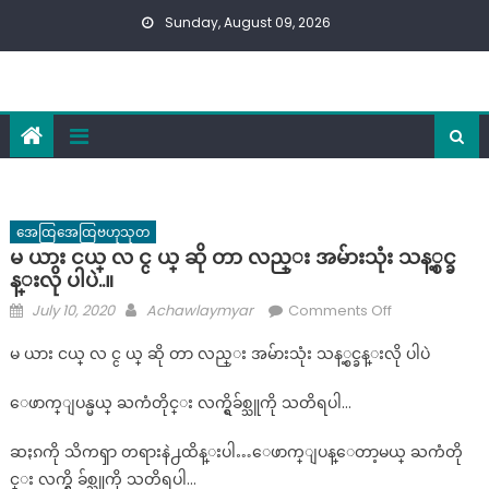
Skip
Sunday, August 09, 2026
to
content
အေထြအေထြဗဟုသုတ
မ ယား ငယ္ လ င္င ယ္ ဆို တာ လည္း အမ်ားသုံး သန့္စင္ခ
န္းလို ပါပဲ..။
Posted
Author
on
July 10, 2020
Achawlaymyar
Comments Off
on
မ
မ ယား ငယ္ လ င္င ယ္ ဆို တာ လည္း အမ်ားသုံး သန့္စင္ခန္းလို ပါပဲ
ယား
ငယ္
ေဖာက္ျပန္မယ္ ႀကံတိုင္း လက္ရွိခ်စ္သူကို သတိရပါ…
လ
င္င
ဆႏၵကို သိကၡာ တရားနဲ႕ထိန္းပါ…ေဖာက္ျပန္ေတာ့မယ္ ႀကံတို
ယ္
င္း လက္ရွိ ခ်စ္သူကို သတိရပါ…
ဆို