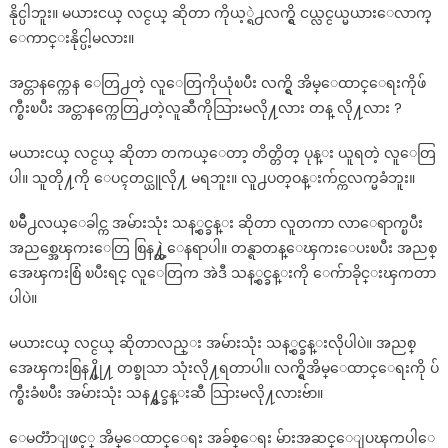
နိုင္ပါဘူး။ မယားငယ္ လင္ငယ္ ဆိုတာ ကိုယ့္ရဲ႕လက္ရွိ ငယ္လင္ငယ္မယားေလာက္
ေကာင္းနိုင္ပါ့မလား။
အင္တာနက္ကေန ေတြ႕တဲ့ လူေတြကိုယုံၿပီး လက္ရွိ အိမ္ေထာင္ေရးကိုဖ်
က္စီးၿပီး အင္တာနက္ကေတြ႕တဲ့လူဆီကိုသြားမလို႔လား တန္ လို႔လား ?
မယားငယ္ လင္ငယ္ ဆိုတာ တကယ္ေတာ့ တိတ္တိတ္ ပုန္း ယူရတဲ့ လူေတြ
ပါ။ သူတို႔ကို ေပၚတင္ယူလို႔ မရဘူး။ လူ႕ပတ္ဝန္းက်င္ကလက္မခံဘူး။
ၿမိဳ႕လယ္ေခါင္က အမ်ားသုံး သန့္စင္ခန္း ဆိုတာ လူတကာ လာေရာက္ၿပီး
အညစ္အေၾကးေတြ စြန႔္တဲ့ေနရာပါ။ တန္ရာတန္ေၾကးေပးၿပီး အညစ္
အေၾကးစြံ ၿပီးရင္ လူေတြက အဲဒီ သန့္စင္ခန္းကို ေက်ာခိုင္းၾကတာ
ပါပဲ။
မယားငယ္ လင္ငယ္ ဆိုတာလည္း အမ်ားသုံး သန့္စင္ခန္းလိုပါပဲ။ အညစ္
အေၾကးစြန႔္ဖို႔ တစ္ခုသာ သုံးလို႔ရတာပါ။ လက္ရွိအိမ္ေထာင္ေရးကို ပ်
က္စီးခံၿပီး အမ်ားသုံး သန႔္စင္ခန္းဆီ သြားမလို႔လားဗ်ာ။
ေမတၱာျဖင့္ အိမ္ေထာင္ေရး အခ်စ္ေရး မ်ားအဆင္ေျပၾကပါေ