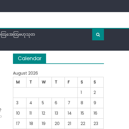
ထြအေထြဗဟုသုတ
Calendar
August 2026
M
T
W
T
F
S
S
1
2
3
4
5
6
7
8
9
့
10
11
12
13
14
15
16
ေ
17
18
19
20
21
22
23