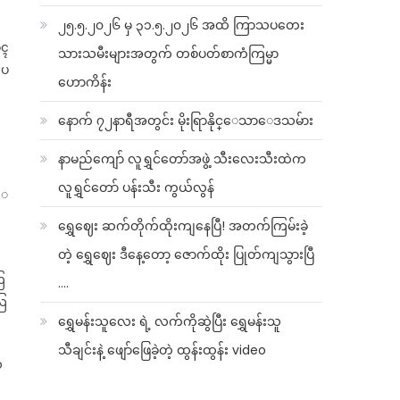
၂၅.၅.၂၀၂၆ မှ ၃၁.၅.၂၀၂၆ အထိ ကြာသပတေး
ခၚ
သားသမီးများအတွက် တစ်ပတ်စာကံကြမ္မာ
ကပ
ဟောကိန်း
နောက် ၇၂နာရီအတွင်း မိုးရြာနိုင္ေသာေဒသမ်ား
နာမည်ကျော် လူရွှင်တော်အဖွဲ့ သီးလေးသီးထဲက
လူရွှင်တော် ပန်းသီး ကွယ်လွန်
၊ေ
့
ရွှေဈေး ဆက်တိုက်ထိုးကျနေပြီ! အတက်ကြမ်းခဲ့
တဲ့ ရွှေဈေး ဒီနေ့တော့ ဇောက်ထိုး ပြုတ်ကျသွားပြီ
ြ
….
လြ
ရွှေမန်းသူလေး ရဲ့ လက်ကိုဆွဲပြီး ရွှေမန်းသူ
သီချင်းနဲ့ ဖျော်ဖြေခဲ့တဲ့ ထွန်းထွန်း video
့