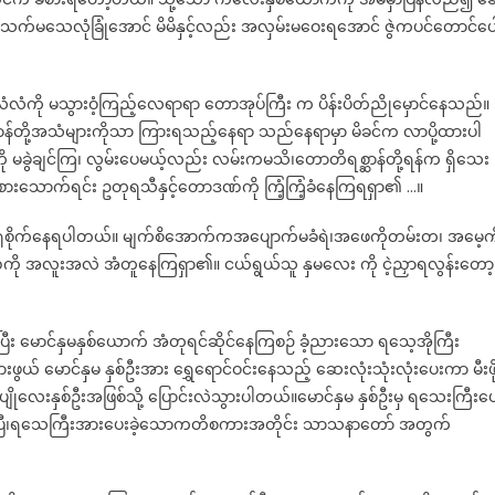
အသက်မသေလုံခြုံအောင် မိမိနှင့်လည်း အလှမ်းမဝေးရအောင် ဇွဲကပင်တောင်ပေါ
ကို မသွားဝံ့ကြည့်လေရာရာ တောအုပ်ကြီး က ပိန်းပိတ်ညိုမှောင်နေသည်။
န်တို့အသံများကိုသာ ကြားရသည့်နေရာ သည်နေရာမှာ မိခင်က လာပို့ထားပါ
ု မခွဲချင်ကြ၊ လွမ်းပေမယ့်လည်း လမ်းကမသိ၊တောတိရစ္ဆာန်တို့ရန်က ရှိသေး
းသောက်ရင်း ဥတုရသီနှင့်တောဒဏ်ကို ကြံ့ကြံ့ခံနေကြရရှာ၏ …။
ရုစိုက်နေရပါတယ်။ မျက်စိအောက်ကအပျောက်မခံရဲ၊အဖေကိုတမ်းတ၊ အမေ့ကိ
်းဒဏ်ကို အလူးအလဲ အံတူနေကြရှာ၏။ ငယ်ရွယ်သူ နှမလေး ကို ငဲ့ညှာရလွန်းတော့
ပြီး မောင်နှမနှစ်ယောက် အံတုရင်ဆိုင်နေကြစဉ် ခံ့ညားသော ရသေ့အိုကြီး
် မောင်နှမ နှစ်ဦးအား ရွှေရောင်ဝင်းနေသည့် ဆေးလုံးသုံးလုံးပေးကာ မီးဖို
ုံမပျိုလေးနှစ်ဦးအဖြစ်သို့ ပြောင်းလဲသွားပါတယ်။မောင်နှမ နှစ်ဦးမှ ရသေးကြီးပ
တွေ ရကြပြီ၊ရသေကြီးအားပေးခဲ့သောကတိစကားအတိုင်း သာသနာတော် အတွက်