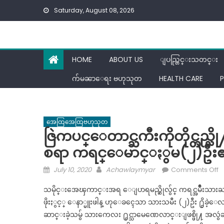
Skip
Saturday, August 08, 2026
to
content
HOME
ABOUT US
ျပည္တြင္းသတင္း
က်မၼာေရး ဗဟုသုတ
HEALTH CARE
P
အေထြအေထြဗဟုသုတ
ဇြဲကပင္ေတာင္ႀကီးကိုတိုင္တည္လိ
စရာ ကရင္ေမာင္ႏွမ(၂)ဦး
Posted
Author
o
July 10, 2020
Achawlaymyar
Comments Off
on
ဇြဲ
သမိုင္းအေၾကာင္းအရ ေျပာရမည္ဆိုလွ်င္ ကရင္အမ်ိဳးသားႀကီ
ဖိုးႏွင့္ ေနာ္မူးဖါန္ ဟုေခၚေသာ သားသမီး (၂)ဦး ႐ွိခဲ
ပ
ဆာင္းခဲ့သမွ် သားကေလး ႐ွင္သာမေဏေလာင္းျဖစ္ဖို႔ အလွဴႀက
င