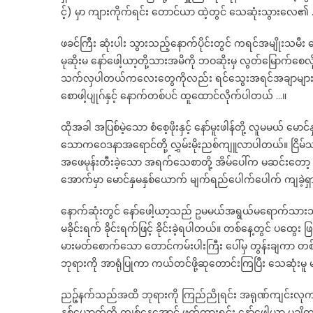
င့်) မှာ ကျားကိုက်ရင်း တောင်ယာ ထဲ့တွင် သေဆုံးသွားလေ၏ 
ဖခင်ကြီး ဆုံးပါး သွားသည့်နောက်ပိုင်းတွင် ကရင်အမျိုးသမီ
မုဆိုးမ နော်ဖေါ့ယာ့တို့သားအမိကို ဘဝဆိုးမှ လွတ်မြောက်စ
သက်လှပါတယ်ကလေးတွေကိုလည်း ရင်သွေးအရင်အချာများနှယ် စ
စောဖါ့ပျုဂ်နှင့် နောက်တစ်ပင် ထူထောင်လိုက်ပါတယ် …။
ထိုအခါ အပြစ်မဲ့သော စံစေ့ဖိုးနှင့် နော်မူးဖါန်တို့ လူမမယ် မ
သောကဝေဒနာအရောင်တို့ လွှမ်းမိုးညစ်ကျူလာပါတယ်။ ငြိမ်သ
အဖေမုန်းတီးခဲ့သော အရက်သေစာတို့ အိမ်ပေါ်က မဆင်းတော့ 
အောက်မှာ မောင်နှမနှစ်ယောက် မျက်ရည်ပေါက်ပေါက် ကျခဲ့ရ
နောက်ဆုံးတွင် နော်ဖေါ့ယာ့သည် ဥမမယ်အရွယ်မရောက်သားသမီ
မခိုင်းရက် ခိုင်းရက်ဖြင့် ခိုင်းခဲ့ရပါတယ်။ တစ်နေ့တွင် ပထွေး 
မားမတ်စောက်သော တောင်ကမ်းပါးကြီး ပေါ်မှ တွန်းချကာ တစ်ဦ
ဘုရားကို အာရုံပြုကာ ကယ်တင်ဖို့ဆုတောင်းကြပြီး သေဆုံးမူ
ညဉ့်နက်သည်အထိ ဘုရားကို ကြည်ညိုရင်း အရုဏ်ကျင်းလုကာမ
နှစ်ယောက်ကို ကျစ်နေအောင် ဖက်ထားရင်း နော်ဖေါ့ယာ့ မချိ