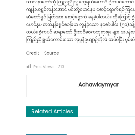
သာသနာတော်ကို ကြည်ညိုသူတွေရယ်၊ဟောဒီ ဇွဲကပင်တောင် က
ကျန်းမာရွှင်လန်းအောင် မင်းတို့မောင်နှမ စောင့်ရှောက်ရစ်က
ဆံတော်ရှင် မြတ်အား စောင့်ရှောက် နေခဲ့ပါတယ်။ ထိုကြောင့် 
မောင်နှမ ဓာတ်နန်းရှင်စခန်းမှာ လွန်ခဲ့သော နှစေ်ပါင်း (၅၀
တယ်။ ဇွဲကပင် ဆရာတော် ဦးကဝိဓဇကဘုရားဖူး များ အပန်းအ
ကြည်ညိုဖွယ်ကောင်းသော လုမ္ဗနီဥယျာဉ်ကိုလဲ ထပ်မံပြီး မွမ်းမံ
Credit – Source
Post Views:
313
Achawlaymyar
Related Articles