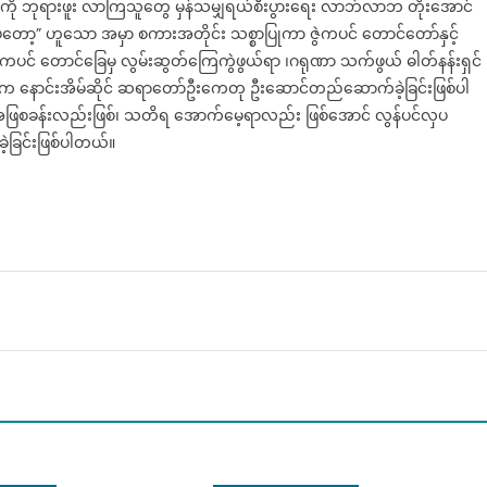
ို ဘုရားဖူး လာကြသူတွေ မှန်သမျှရယ်စီးပွားရေး လာဘ်လာဘ တိုးအောင်
ြပေတော့” ဟူသော အမှာ စကားအတိုင်း သစ္စာပြုကာ ဇွဲကပင် တောင်တော်နှင့်
ဇွဲကပင် တောင်ခြေမှ လွမ်းဆွတ်ကြေကွဲဖွယ်ရာ ၊ဂရုဏာ သက်ဖွယ် ဓါတ်နန်းရှင်
)ခန့်က နောင်းအိမ်ဆိုင် ဆရာတော်ဦးကေတု ဦးဆောင်တည်ဆောက်ခဲ့ခြင်းဖြစ်ပါ
ဖြစခန်းလည်းဖြစ်၊ သတိရ အောက်မေ့ရာလည်း ဖြစ်အောင် လွန်ပင်လှပ
ခဲ့ခြင်းဖြစ်ပါတယ်။