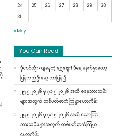
24
25
26
27
28
29
30
31
« May
You Can Read
လ
ံ
ဒိုင်ဗင်ထိုး ကျနေတဲ့ ရွှေဈေး! ဒီနေ့ မနက်မှာတော့
ို
ပြန်လည်ဦးမော့ လာပြန်ပြီ
၂၅.၅.၂၀၂၆ မှ ၃၁.၅.၂၀၂၆ အထိ စနေသားသမီး
များအတွက် တစ်ပတ်စာကံကြမ္မာဟောကိန်း
ွ
၂၅.၅.၂၀၂၆ မှ ၃၁.၅.၂၀၂၆ အထိ သောကြာ
သားသမီးများအတွက် တစ်ပတ်စာကံကြမ္မာ
ဟောကိန်း