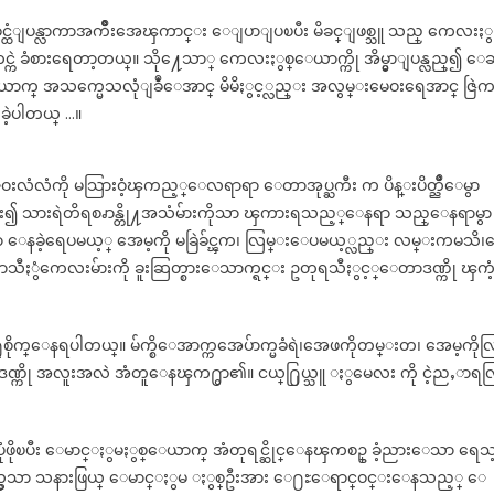
 မိခင္ထံျပန္လာကာအက်ိဳးအေၾကာင္း ေျပာျပၿပီး မိခင္ျဖစ္သူ သည္ ကေလးႏွ
္ေ
င္ကဲ ခံစားရေတာ့တယ္။ သို႔ေသာ္ ကေလးႏွစ္ေယာက္ကို အိမ္မွာျပန္လည္၍ ေ
ာ
ယာက္ အသက္မေသလုံျခဳံေအာင္ မိမိႏွင့္လည္း အလွမ္းမေဝးရေအာင္ ဇြဲ
္ႏွ
ခဲ့ပါတယ္ …။
(၂)ဦး၏
သ
ံလံကို မသြားဝံ့ၾကည့္ေလရာရာ ေတာအုပ္ႀကီး က ပိန္းပိတ္ညိဳေမွာ
္းေၾ
း၍ သားရဲတိရစၧာန္တို႔အသံမ်ားကိုသာ ၾကားရသည့္ေနရာ သည္ေနရာမွာ
ာ
႔သာ ေနခဲ့ရေပမယ့္ အေမ့ကို မခြဲခ်င္ၾက၊ လြမ္းေပမယ့္လည္း လမ္းကမသိ
္း…
သီႏွံကေလးမ်ားကို ခူးဆြတ္စားေသာက္ရင္း ဥတုရသီႏွင့္ေတာဒဏ္ကို ၾကံ
ုစိုက္ေနရပါတယ္။ မ်က္စိေအာက္ကအေပ်ာက္မခံရဲ၊အေဖကိုတမ္းတ၊ အေမ့ကိုလ
ုင္းဒဏ္ကို အလူးအလဲ အံတူေနၾက႐ွာ၏။ ငယ္႐ြယ္သူ ႏွမေလး ကို ငဲ့ညႇာရ
ပုံဖိုၿပီး ေမာင္ႏွမႏွစ္ေယာက္ အံတုရင္ဆိုင္ေနၾကစဥ္ ခံ့ညားေသာ ရေသ
ြယ္လွေသာ သနားဖြယ္ ေမာင္ႏွမ ႏွစ္ဦးအား ေ႐ႊေရာင္ဝင္းေနသည့္ ေ