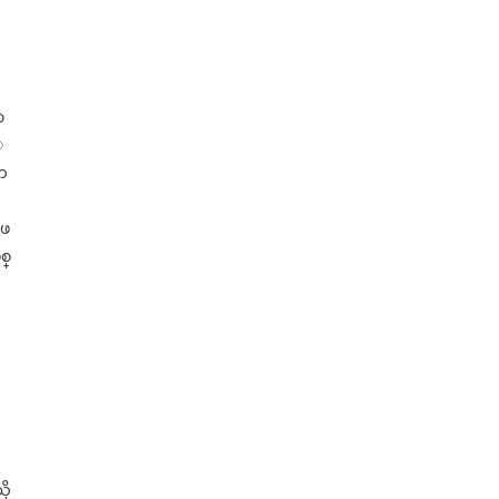
ာ
ေ
က
ျဖ
စ္
ို