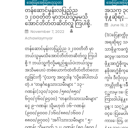
အေထြအေထြဗဟုသုတ
အေထြအေထြ
တန်ဆောင်မုန်းလပြည့်ည
အသက္ ၃ဝ 
၁၂:၀၀တိတိ မှာဘယ်သူမှမသိ
ဖို႔ဆိုရင္….
အောင်တိတ်တဆိတ်လှူ ကြပါစို့..
Posted
June 19, 
on
Author
Posted
November 7, 2022
on
(1)ေငြေနာက္က
Achawlaymyar
အရဆိုရင္ သ
တန်ဆောင်မုန်းလပြည့်ည ၁၂:၀၀တိတိ မှာ
သာဖို႔ကခက္
ဘယ်သူမှမသိအောင်တိတ်တဆိတ်လှူ ကြပါ
ခလွမ္းကေတာ
စို့ !! ဘယ်သူ့ကိုလို့မရည်ရွယ်ပဲ၊ဘယ်သူမှ
ဖို႔အာ႐ုံစို
အသိမပေးပဲ တစ်ယောက်ထဲတိတ်တိတ်လေး
နဖိုအာ႐ုံစို
လှူခြင်းကို “ပံ့သကူ အလှူဒါန “လို့ခေါ်ပါတယ်
က္ပါ။ ဒီလိုလ
တဲ့..။ “တနင်္ဂနွေသားသမီးများ “ ၁၃-
ဘယ္လိုထိန္းခ
ဂဏန်း(၁၃၀/၁၃၀၀ /၅၈၀/၈၅၀/
င့္အလမ္းေတြက
၆၇၀/၇၆၀/၉၄၀၀) “တနင်္လာသားသမီးများ”
ကြားဝါပါနဲ႔။ 
ငွေ ၉-ဂဏန်း သို့မဟုတ် ၁၆-ဂဏန်း
ပ္ငန္း သင့္
(၉၀၀/၉၀၀၀ /၁၆၀/၈၈၀/၁၆၀၀ /
ဝင္ေငြမေပါ
၈၈၀၀/၉၇၀၀) “အင်္ဂါသားသမီးများ ” ၅-
ကားေတြ, တန္
ဂဏန်း သို့မဟုတ် ၁၂- ဂဏန်း (၅၀ /၅၀၀ /
နဲ႔။ သင့္အ