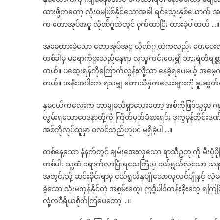
ထားဖို့ကတော့ လုံးဝမဖြစ်နိုင်သောအခါ ရင်သွေးနှစ်ယောက် 
က တောအုပ်အငူ လိုဏ်ဂူထဲတွင် ဝှက်ထာပြီး ထားခဲ့ပါတယ် …။
အမေထားခဲ့သော တောအုပ်အငူ လိုဏ်ဂူ ထဲကလည်း ဝေးဝေးလံလံ
တစ်ခါမှ မရောက်ဖူးသည့်နေရာ လူသူကင်းဝေး၍ သားရဲတိရစ္ဆာ
တယ်။ ပထွေးရန်ကိုကြောက်လွန်းလို့သာ နေခဲ့ရပေမယ့် အမေ့ကိ
တယ်။ အနီးအပါးက ရသမျှ တောသီနှံကလေးများကို ခူးဆွတ်စာ
နှမငယ်ကလေးက ဘာမျှမသိရှာသေးတော့ အစ်ကိုဖြစ်သူမှာ ဂ
လွမ်းရသောဝေဒနာတို့ကို ကြိတ်မှတ်ခံစားရင်း ဒုက္ခမုန်တိုင
အစ်ကိုလုပ်သူမှာ ဝလင်သည်ဟုပင် မရှိခဲ့ပါ …။
တစ်နေ့သော နံနက်တွင် ချမ်းအေးလှသော ရာသီဥတု ကို မီးပုံဖို
တစ်ပါး သူ့ထံ ရောက်လာပြီးရသေကြီးမှ ငယ်ရွယ်လှသော သနားဖွယ
အတွင်းသို့ ဆင်းခိုင်းရာမှ ငယ်ရွယ်နုပျိုသောလုလင်ပျိုနှင့် လ
ခဲ့သော သုံးမကုန်နိုင်တဲ့ အစွမ်းတွေ၊ ဣဒ္ဓိပါဒ်တန်းခိုး
လုံ့လဝီရိယစိုက်ကြပေတော့ …။