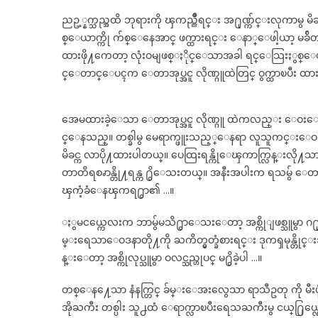
ရ
ညဥ့္နက္သည္အထိ ဘုရားကို ၾကည္ညိဳရင္း အ႐ုဏ္က်င္းလုကာမွ
င
စ္ေယာက္ကို က်စ္ေနေအာင္ ဖက္ထားရင္း ေနာ္ေဖါ့ယာ့ မခ်ိတ
မ
ထားဖို႔ကေတာ့ လုံးဝမျဖစ္ႏိုင္ေသာအခါ ရင္ေသြးႏွစ္ေ
င
င္ေတာင္ေပၚက ေတာအုပ္အငူ လိုဏ္ဂူထဲတြင္ ဝွက္ထာၿပီး ထား
မ
မို
အေမထားခဲ့ေသာ ေတာအုပ္အငူ လိုဏ္ဂူ ထဲကလည္း ေဝးေဝးလ
င
င္ေနသည္။ တစ္ခါမွ မေရာက္ဖူးသည့္ေနရာ လူသူကင္းေဝ
က
မိခင္က လာပို႔ထားပါတယ္။ ပေထြးရန္ကိုေၾကာက္လြန္းလို
င
တာတိရစၧာန္တို႔ရန္က ႐ွိေသးတယ္။ အနီးအပါးက ရသမွ် ေတာ
ၾကံ့ခံေနၾကရ႐ွာ၏ …။
ႏွမငယ္ကေလးက ဘာမွ်မသိ႐ွာေသးေတာ့ အစ္ကိုျဖစ္သူမွာ ဂ႐
မ္းရေသာေဝဒနာတို႔ကို ႀကိတ္မွတ္ခံစားရင္း ဒုကၡမုန္တိ
န္းေတာ့ အစ္ကိုလုပ္သူမွာ ဝလင္သည္ဟုပင္ မ႐ွိခဲ့ပါ …။
တစ္ေန႔ေသာ နံနက္တြင္ ခ်မ္းေအးလွေသာ ရာသီဥတု ကို မီး
အိုႀကီး တစ္ပါး သူ႕ထံ ေရာက္လာၿပီးရေသႀကီးမွ ငယ္႐