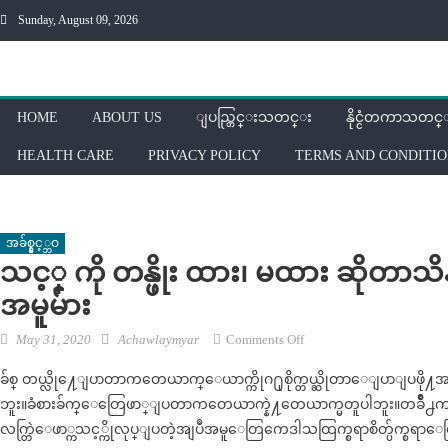
Skip
Sunday, August 09, 2026
to
content
HOME
ABOUT US
ျပည္တြင္းသတင္း
နိုင္ငံတကာသတင
HEALTH CARE
PRIVACY POLICY
TERMS AND CONDITIO
အခ်စ္နွင့္ဘဝ
သင့္ ကို တန္ဖိုး ထား၊ မထား ဆိုတာသိနိ
အမူမ်ား
Posted
Author
on
May 31, 2020
Achawlaymyar
Comments Off
on
သ
ခ်စ္ တယ္လို႔ေျပာတာကတေယာက္ေယာက္ကိုဂ႐ုစိုက္တယ္ဆိုတာေျပာျပဖို႔အ
င့္
ဘူး။ခံစားခ်က္ေတြေဖာ္ျပတာကတေယာက္နဲ႔တေယာက္မတူပါဘူး။တခ်ိဳ႕ကစကာ
ကို
လက္တြဲေဖာ္ကသင့္ကိုလုပ္ျပတဲ့အျပဳအမူေတြကေဒါသထြက္စရာစိတ္ပ်က္စရာေတ
တ