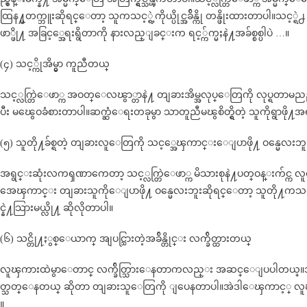
မူ
ထြန႔္မတက္ဘူးဆိုရင္ေတာ့ သူကသင့္ရဲ့ကိုယ္ပိုင္အခ်ိန္ကို တန္ဖိုးထားတာပါ။သင့္ရ
မ်ား
ဖာ္ဖို႔ အခြင့္အေရးရွိတာကို နားလည္ျခင္းက ရင့္က်က္မႈနဲ႔အခ်စ္စစ္ပါပဲ …။
(၄) သင့္ကိုအိမ္မွာ ကူညီတယ္
သင့္လက္တြဲေဖာ္က အဝတ္ေလၽွာ္တာနဲ႔ တျခားအိမ္အလုပ္ေတြကို လုပ္ရတာမညည္
ပီး မၽွေဝခံစားတာပါ။ဆက္ဆံေရးတခုမွာ သာတူညီမၽွစိတ္ရွိတဲ့ သူကိုရွာဖိ
(၅) သူတို႔ခ်စ္ရတဲ့ တျခားလူေတြကို သင့္အေၾကာင္းေျပာဖို႔ ဝန္မေလးဘူ
အရွင္းဆုံးလကၡဏာကေတာ့ သင့္လက္တြဲေဖာ္က မိသားစုနဲ႔ပတ္ဝန္းက်င္က လူေ
အေၾကာင္း တျခားသူကိုေျပာဖို႔ ဝန္မေလးဘူးဆိုရင္ေတာ့ သူတို႔ကသင္န
င္နဲ႔သြားမယ္လို႔ ဆိုလိုတာပါ။
(၆) သင္တို႔ႏွစ္ေယာက္ အျပင္သြားတဲ့အခ်ိန္တိုင္း လက္ခ်ိတ္ထားတယ္
လူၾကားထဲမွာေတာင္ လက္ခ်ိတ္သြားေနတာကလည္း အဆင္ေျပပါတယ္။အဲဒါက
တ္သတ္ေနတယ္ ဆိုတာ တျခားသူေတြကို ျပေနတာပါ။အဲဒါေၾကာင့္ လူၾကား
။