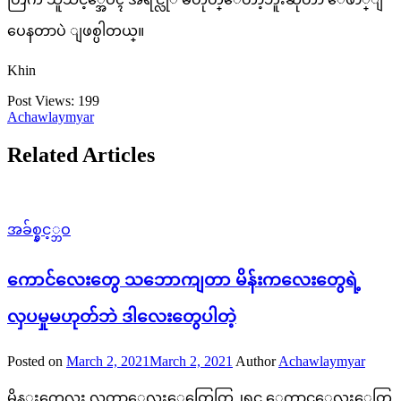
ပေနတာပဲ ျဖစ္ပါတယ္။
Khin
Post Views:
199
Achawlaymyar
Related Articles
အခ်စ္နွင့္ဘဝ
ကောင်လေးတွေ သဘောကျတာ မိန်းကလေးတွေရဲ့
လှပမှုမဟုတ်ဘဲ ဒါလေးတွေပါတဲ့
Posted on
March 2, 2021
March 2, 2021
Author
Achawlaymyar
မိန္းကေလး လွတာေလးေတြေတြ႕ရင္ ေကာင္ေလးေတြ