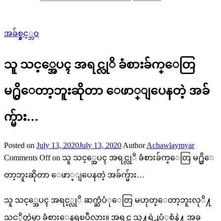
အခ်စ္နွင့္ဘဝ
သူ သင့္အေပၚ အရင္လုိ ခံစားခ်က္ေတြ
မ႐ွိေတာ့ဘူးဆိုတာ ေဖာ္ျပေနတဲ့ အခ်
က္မ်ား…
Posted on
July 13, 2020
July 13, 2020
Author
Achawlaymyar
Comments Off
on သူ သင့္အေပၚ အရင္လုိ ခံစားခ်က္ေတြ မ႐ွိေ
တာ့ဘူးဆိုတာ ေဖာ္ျပေနတဲ့ အခ်က္မ်ား…
သူ သင့္အေပၚ အရင္္လုိ ဆက္ဆံပံုေတြ မဟုတ္ေတာ့ဘူးလုိ႔
သင့္စိတ္ထဲမွာ ခံစားေနရၿပီလား။ အရင္က သူ႔ရဲ႕ပံုစံနဲ႔ အခု