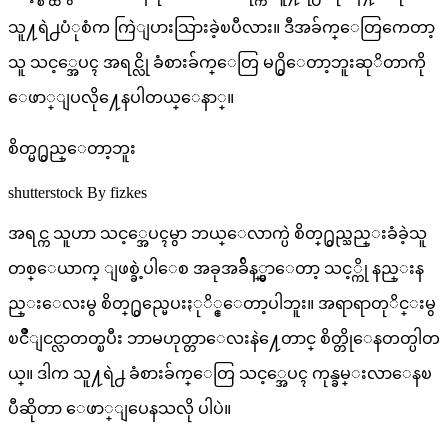
သူ႔ရဲ႕ပံုစံက ကြဲျပားသြားခဲ့ၿပီလား။ ဒီအခ်က္ေတြကေတာ့
သူ သင့္အေပၚ အရင္လို ခံစားခ်က္ေတြ မ႐ွိေတာ့ဘူးဆုိတာကို
ေဖာ္ျပလို႔ေနပါတယ္ေနာ္။
စိတ္မ႐ွည္ေတာ့ဘူး
shutterstock By fizkes
အရင္က သူဟာ သင့္အေပၚမွာ ဘယ္ေလာက္ပဲ စိတ္႐ွည္သည္းခံခဲ့သူ
တစ္ေယာက္ ျဖစ္ခဲ့ပါေစ အခုအခ်ိန္္မွာေတာ့ သင့္ကို နည္းန
ည္းေလးမွ စိတ္႐ွည္မေပးႏုိ္င္ေတာ့ပါဘူး။ အရာရာတုိင္းမွ
ၿငိဳျငင္လာတတ္ၿပီး ဘာမဟုတ္တာေလးနဲ႔ေတာင္ စိတ္တိုေနတတ္ပါတ
ယ္။ ဒါက သူ႔ရဲ႕ ခံစားခ်က္ေတြ သင့္အေပၚ ကုန္ခမ္းလာေနၿ
ပီဆိုတာ ေဖာ္ျပေနသလို ပါပဲ။