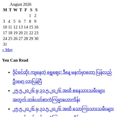
August 2026
M
T
W
T
F
S
S
1
2
3
4
5
6
7
8
9
10
11
12
13
14
15
16
17
18
19
20
21
22
23
24
25
26
27
28
29
30
31
« May
You Can Read
ဒိုင်ဗင်ထိုး ကျနေတဲ့ ရွှေဈေး! ဒီနေ့ မနက်မှာတော့ ပြန်လည်
ဦးမော့ လာပြန်ပြီ
၂၅.၅.၂၀၂၆ မှ ၃၁.၅.၂၀၂၆ အထိ စနေသားသမီးများ
အတွက် တစ်ပတ်စာကံကြမ္မာဟောကိန်း
၂၅.၅.၂၀၂၆ မှ ၃၁.၅.၂၀၂၆ အထိ သောကြာသားသမီးများ