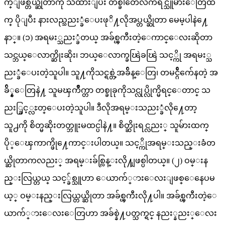
က္ျဖစ္တယ္ဆိုတာကို သိထားျပီး တစ္ခါတေလက်ရင္သူမ်ားေတြထ
က္ ပိုျပီး နားလည္သညး္ခံေပးဖုိ႔လိုအပ္တယ္ဆိုတာ မေမ့ပါနဲ႔ေ
နာ္။ (၁) အရမး္သညး္ခံတယ္ အခ်စ္ၾကီးတဲ့ေကာင္ေလးဆိုတာ
သင္ဘယ္ေလာက္ဆိုးဆိုး၊ ဘယ္ေလာက္ခၽြဲခၽြဲ သင့္ကို အရမး္သ
ညး္ခံေပးတဲ့သူပါ။ သူ႔ကိုသင္ရစ္တဲ့အခ်ိန္ေတြ၊ တမင္ဂ်ီက်ေနတဲ့ အ
ခ်ိ္န္ေတြနဲ႔ သူမၾကိဳက္တာ တစ္ခုခုကိုသင္လုပ္လိုက္မိရင္ေတာင္ သ
ညး္ခြင့္လႊတ္ေပးတဲ့သူပါ။ ဒီလိုအရမ္းသညး္ခံလို႔ေတာ့
သူ႕ကို စိတ္မဆိုးတတ္ဘူးမထင္ပါနဲ႔။ စိတ္ဆိုးရင္လညး္ သူမ်ားထက္
ပို္ေၾကာက္ဖို႔ေကာင္းပါတယ္။ သင့္ကိုအရမ္းသည္းခံတ
ယ္ဆိုတာကလညး္ အရမ္းခ်စ္လြန္းလို႔ျဖစ္ပါတယ္။ (၂) ဝမ္းန
ည္းလြယ္တယ္ သင့္ခ်စ္သူဟာ ေယာက်္ားေလးျဖစ္ေနေပမ
ယ့္ ဝမ္းနည္းလြယ္တယ္ဆိုတာ အခ်စ္ၾကီးလို႔ပါ။ အခ်စ္ၾကီးတဲ့ေ
ယာက်္ားေလးေတြဟာ အခ်စ္နဲ႔ပတ္သက္ရင္ နညး္နညး္ေလး