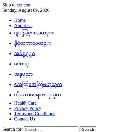
Skip to content
Sunday, August 09, 2026
Home
About Us
ျပည္တြင္းသတင္း
နိုင္ငံတကာသတင္း
အခ်စ္နွင့္ဘဝ
ေဗဒင္
အနုပညာ
အေထြအေထြဗဟုသုတ
က်မၼာေရး ဗဟုသုတ
Health Care
Privacy Policy
Terms and Conditions
Contact Us
Search for: