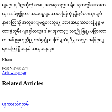
မျမင္ႏုိင္တာဆိုတဲ့ အေျခအေနလည္း ရွိေနတတ္ပါေသးတ
ယ္။ အခ်စ္စစ္ဆိုတာ အဆင္မေျပတာေတြကို ညွိႏႈိင္းသူ၊ ျပႆ
နာေတြကို အတူေျဖရွင္းသူနဲ႔ ဘာအေၾကာင္းနဲ႔မွ မ
ထားခဲ့သူမ်ိဳး ျဖစ္ပါတယ္။ ဒါေၾကာင့္ သင့္ကို စြန္႔ပစ္သြားတာ
က အခ်စ္စစ္မဟုတ္လို႔ အခ်စ္စစ္ကို ေတြ႔ဆံုဖို႔ သင့္မွာ အခြင့္အေ
ရးေတြ ရွိေနပါတယ္ေနာ္။
Kham
Post Views:
274
Achawlaymyar
Related Articles
ၾကားသိရသမွ်