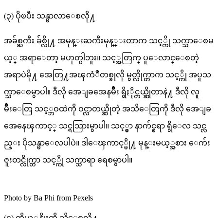
(၃) ပိုၿပီး သန္မာလာေစလို႔
အခ်စ္ႀကီး ခ်စ္လို႔ အမုန္းႀကီးမုန္္းတာက သင့္ကို သက္သာေစမ
ယ့္ အရာေတာ့ မဟုတ္ပါဘူး။ သင့္အတြက္ ပူေလာင္ေစတဲ့
အရာပဲမို႔ အေတြ႔အၾကံဳတစ္ခုလို မွတ္လိုက္တာက သင့္ကို အပူသ
က္သာေစမွာပါ။ ဒီလို အေျခအေနမ်ိဳး ရွိႏိုင္တယ္ဆိုတာနဲ႔ ဒီလို လူ
မ်ိဳးေတြ သင့္ဘဝထဲကို ဝင္လာတယ္ဆိုတဲ့ အသိေတြကို ဒီလို အေျခ
အေနေၾကာင့္ သင္ရသြားမွာပါ။ သင့္မွာ နာက်င္စရာ ရွိေလ သင္လ
ည္း ပိုသန္မာေလပါပဲ။ ဒါေၾကာင့္မို႔ မုန္းမယ့္အစား ေက်း
ဇူးတင္လိုက္တာ သင့္ကို သက္သာရာ ရေစမွာပါ။
Photo by Ba Phi from Pexels
(၄) ကိုယ့္တန္ဖိုးကို သိေစလို႔