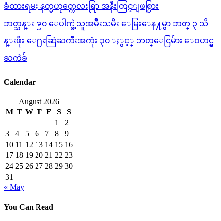
ခံထားရမႈ နတ္မဟုတ္ကေလးရြာ အနီးတြင္ျဖစ္ပြား
ဘတ္သန္း ၉၀ ေပါက္ခဲ့သူအမ်ိဳးသမီး ေမြးေန႔မွာ ဘတ္ ၃ သိ
န္းဖိုး ေ႐ႊဆြဲႀကိဳးအကုံး ၃၀ ႏွင့္ ဘတ္ေငြမ်ား ေဝဟင္မွ
ႀကဲခ်
Calendar
August 2026
M
T
W
T
F
S
S
1
2
3
4
5
6
7
8
9
10
11
12
13
14
15
16
17
18
19
20
21
22
23
24
25
26
27
28
29
30
31
« May
You Can Read