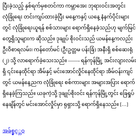
ပြီးခဲ့သည့် နှစ်ရက်မှစတင်ကာ ကမ္ဘာအေး ဘုရားဝင်းအတွင်း
လုံခြုံရေး တင်းကျပ်ထားခဲ့ပြီး မနေ့ကနှင့် ယနေ့ နံနက်ပိုင်းများ
တွင် လုံခြုံရေးယူရန် စစ်သားများ ရောက်ရှိနေခဲ့သည်ဟု မျက်မြင်
တွေ့ရှိသူများက ဆိုသည်။ ဒုချုပ် စိုးဝင်းသည် ယမန်နေ့ကလည်း
ဦးဝိစာရလမ်း၊ ကန်တော်မင် (ဦးဥတ္တမ ပန်းခြံ) အနီးရှိ စစ်ဆေးရုံ
(၂) သို့ လာရောက်ခဲ့သေးသည်။ ——- ရန်ကုန်မြို့ အင်းလျားလမ်း
ရှိ ၎င်းနေထိုင်ရာ အိမ်နှင့် မင်းအောင်လှိုင်နေထိုင်ရာ အိမ်ဝန်းကျင်
တွင် ယမန်နေ့ညက လုံခြုံရေး စစ်ကားများ အများအပြား ရောက်
ရှိနေခဲ့ကြသည်။ ယခုကဲ့သို့ ဒုချုပ်စိုးဝင်း ရန်ကုန်မြို့တွင်း ခြေရှုပ်
နေချိန်တွင် မင်းအောင်လှိုင်မှာ ရုရှားသို့ ရောက်ရှိနေသည်။ […]
အခ်စ္နွင့္ဘဝ