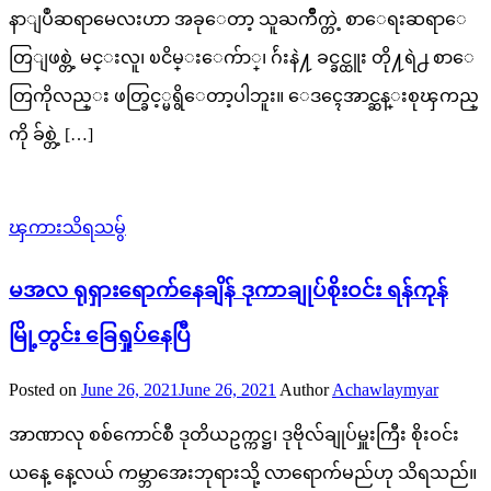
နာျပဳဆရာမေလးဟာ အခုေတာ့ သူႀကိဳက္တဲ့ စာေရးဆရာေ
တြျဖစ္တဲ့ မင္းလူ၊ ၿငိမ္းေက်ာ္၊ ဂ်ဴးနဲ႔ ခင္ခင္ထူး တို႔ရဲ႕ စာေ
တြကိုလည္း ဖတ္ခြင့္မရွိေတာ့ပါဘူး။ ေဒၚေအာင္ဆန္းစုၾကည္
ကို ခ်စ္တဲ့ […]
ၾကားသိရသမွ်
မအလ ရုရှားရောက်နေချိန် ဒုကာချုပ်စိုးဝင်း ရန်ကုန်
မြို့တွင်း ခြေရှုပ်နေပြီ
Posted on
June 26, 2021
June 26, 2021
Author
Achawlaymyar
အာဏာလု စစ်ကောင်စီ ဒုတိယဥက္ကဋ္ဌ၊ ဒုဗိုလ်ချုပ်မှူးကြီး စိုးဝင်း
ယနေ့ နေ့လယ် ကမ္ဘာအေးဘုရားသို့ လာရောက်မည်ဟု သိရသည်။