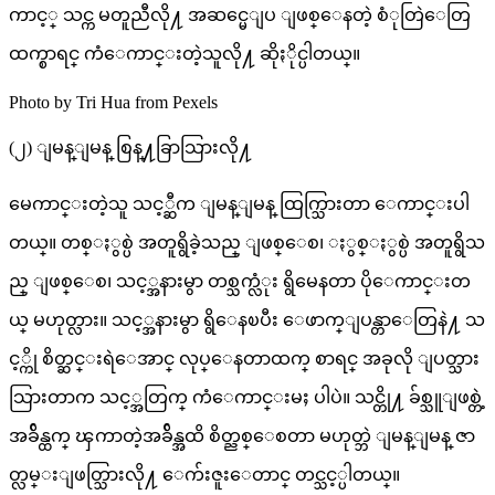
ကာင့္ သင္က မတူညီလို႔ အဆင္မေျပ ျဖစ္ေနတဲ့ စံုတြဲေတြ
ထက္စာရင္ ကံေကာင္းတဲ့သူလို႔ ဆိုႏိုင္ပါတယ္။
Photo by Tri Hua from Pexels
(၂) ျမန္ျမန္ စြန္႔ခြာသြားလို႔
မေကာင္းတဲ့သူ သင့္ဆီက ျမန္ျမန္ ထြက္သြားတာ ေကာင္းပါ
တယ္။ တစ္ႏွစ္ပဲ အတူရွိခဲ့သည္ ျဖစ္ေစ၊ ႏွစ္ႏွစ္ပဲ အတူရွိသ
ည္ ျဖစ္ေစ၊ သင့္အနားမွာ တစ္သက္လံုး ရွိမေနတာ ပိုေကာင္းတ
ယ္ မဟုတ္လား။ သင့္အနားမွာ ရွိေနၿပီး ေဖာက္ျပန္တာေတြနဲ႔ သ
င့္ကို စိတ္ဆင္းရဲေအာင္ လုပ္ေနတာထက္ စာရင္ အခုလို ျပတ္သား
သြားတာက သင့္အတြက္ ကံေကာင္းမႈ ပါပဲ။ သင္တို႔ ခ်စ္သူျဖစ္တဲ့
အခ်ိန္ထက္ ၾကာတဲ့အခ်ိန္အထိ စိတ္ညစ္ေစတာ မဟုတ္ဘဲ ျမန္ျမန္ ဇာ
တ္လမ္းျဖတ္သြားလို႔ ေက်းဇူးေတာင္ တင္သင့္ပါတယ္။