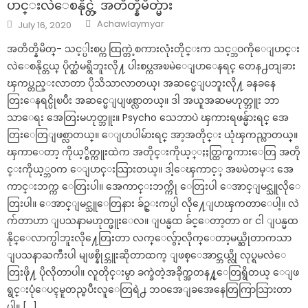
ပာင္းလဲေစနိုင္တဲ့ အတိတ္နိမိတ္မ်ား
Author
Posted
Achawlaymyar
July 16, 2020
on
အတိတ္နိမိတ္- သင့္ပါးစပ္က ထြက္တဲ့စကားလုံးတိုင္းက သင့္ဘဝကိုေျပာင္း
လဲေစနိုင္တယ္ ပိုက္ဆံမရွိဘူးလို႔ ပါးစပ္ကအၿမဲေျပာေနရင္ တေန႕တျခား
ၾကပ္တည္းလာတာ ပိုသိသာလာတယ္၊ အဆင္မေျပဘူးလို႔ ခနခနေ
တြးေနရင္ပိုၿပီး အဆင္မေျပျဖစ္လာတယ္။ ဒါ အယူအဆမဟုတ္ဘူး ဘာ
သာေရး အေတြးမဟုတ္ဘူး။ Psycho သေဘာပဲ ၾကားရဖန္မ်ားရင္ အေ
တြးေတြျဖစ္လာတယ္။ ေျပာပါမ်ားရင္ အာ့အတိုင္း ယုံၾကည္လာတယ္။
ၾကာေတာ့ ကိုယ့္စိတ္ကူးထဲက အတိုင္းကိုယ့္ႏႈတ္ထြက္စကားေတြ အတို
င္းကိုယ့္ဘဝက ေျပာင္းသြားတယ္။ ဒါ့ေၾကာင့္ အၿမဲတမ္း အေ
ကာင္းဘက္က ေတြးပါ။ အေကာင္းဘက္ကို ေတြးပါ ေအာင္ျမင္သူလိုေ
တြးပါ။ ေအာင္ျမင္သူေတြနား ခ်ဥ္းကပ္ပါ လို႔ေျပာၾကတာေပါ့။ လဲ
က်တာဟာ ျပသနာမဟုတ္ဖူးေလ။ ျပန္မထ ခ်င္ေတာ့တာ or ငါ ျပန္မထ
နိုင္ေလာက္ပါဘူးလို႔ေတြးတာ လက္ေလွ်ာ့လိုက္ေတာ့မယ္ဆိုတာကသာ
ျပသနာႀကီးပါ မျဖစ္နိုင္ဘူးဆိုတာထက္ ျဖစ္ေအာင္ဘယ္လို လုပ္ရမလဲေ
တြးဖို႔ ပိုလိုတာပါ။ လူတိုင္းမွာ ခက္ခဲတဲ့အခိုက္အတန႔္ေတြရွိတယ္ ေျဖ
ရွင္းပုံေပၚမူတည္ၿပီးလူေတြရဲ႕ ဘဝအေျခအေနေတြကြာသြားတာ
ပါ။ […]