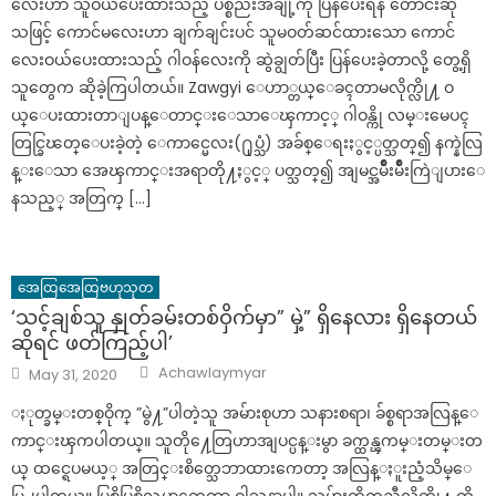
လေးဟာ သူဝယ်ပေးထားသည့် ပစ္စည်းအချို့ကို ပြန်ပေးရန် တောင်းဆို
သဖြင့် ကောင်မလေးဟာ ချက်ချင်းပင် သူမဝတ်ဆင်ထားသော ကောင်
လေးဝယ်ပေးထားသည့် ဂါဝန်လေးကို ဆွဲချွတ်ပြီး ပြန်ပေးခဲ့တာလို့ တွေ့ရှိ
သူတွေက ဆိုခဲ့ကြပါတယ်။ Zawgyi ေဟာ္တယ္ေခၚတာမလိုက္လို႔ ဝ
ယ္ေပးထားတာျပန္ေတာင္းေသာေၾကာင့္ ဂါဝန္ကို လမ္းမေပၚ
တြင္ခြၽတ္ေပးခဲ့တဲ့ ေကာင္မေလး(႐ုပ္သံ) အခ်စ္ေရးႏွင့္ပတ္သတ္၍ နက္နဲလြ
န္းေသာ အေၾကာင္းအရာတို႔ႏွင့္ ပတ္သတ္၍ အျမင္အမ်ိဳးမ်ိဳးကြဲျပားေ
နသည့္ အတြက္ […]
အေထြအေထြဗဟုသုတ
‘သင့်ချစ်သူ နှုတ်ခမ်းတစ်ဝှိက်မှာ” မှဲ့” ရှိနေလား ရှိနေတယ်
ဆိုရင် ဖတ်ကြည့်ပါ’
Author
Posted
Achawlaymyar
May 31, 2020
on
ႏုတ္ခမ္းတစ္ဝိုက္ ”မွဲ႔”ပါတဲ့သူ အမ်ားစုဟာ သနားစရာ၊ ခ်စ္စရာအလြန္ေ
ကာင္းၾကပါတယ္။ သူတို႔ေတြဟာအျပင္ပန္းမွာ ခက္ထန္ၾကမ္းတမ္းတ
ယ္ ထင္ရေပမယ့္ အတြင္းစိတ္သေဘာထားကေတာ့ အလြန္ႏူးညံ့သိမ္ေ