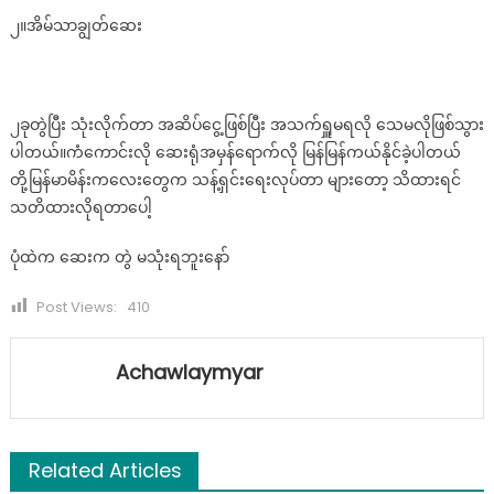
၂။အိမ်သာချွတ်ဆေး
၂ခုတွဲပြီး သုံးလိုက်တာ အဆိပ်ငွေ့ဖြစ်ပြီး အသက်ရှူမရလို သေမလိုဖြစ်သွား
ပါတယ်။ကံကောင်းလို ဆေးရုံအမှန်ရောက်လို မြန်မြန်ကယ်နိုင်ခဲ့ပါတယ်
တို့မြန်မာမိန်းကလေးတွေက သန့်ရှင်းရေးလုပ်တာ များတော့ သိထားရင်
သတိထားလိုရတာပေါ့
ပုံထဲက ဆေးက တွဲ မသုံးရဘူးနော်
Post Views:
410
Achawlaymyar
Related Articles