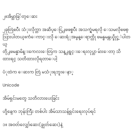
တဲ့
ဘု
၂။အိမ္သာခြ်တ္ေဆး
န်
ကြီး
၂ခုတြဲၿပီး သံုးလိုက္တာ အဆိပ္ေငြ႕ၿဖစ္ၿပီး အသက္ရွဴမရလို ေသမလိုၿဖစ္
အိမ်ရှင်မ
သြားပါတယ္။ကံေကာင္းလို ေဆးရံုအမွန္ေရာက္လို ၿမန္ၿမန္ကယ္နိုင္ခ့ဲပါတ
တွေ
ယ္
အတွက်
တို႕ၿမန္မာမိန္းကေလးေတြက သန္႕ရွင္းေရးလုပ္တာ မ်ားေတာ့ သိ
သတိ
ထားရင္ သတိထားလိုရတာေပါ့
လာ
ပေး
ပံုထဲက ေဆးက တြဲ မသံုးရဘူးေနာ္
တာ
ပါ
Unicode
အိမ်ရှင်းမတွေ သတိလားပေးခြင်း
ဟို့နေ့က ဘုန်းကြီး တစ်ပါး အိမ်သာသန့်ရှင်းရေးလုပ်ရင်
၁။ အဝတ်လျှော်ဆေး(ချွတ်ဆေး)နဲ့