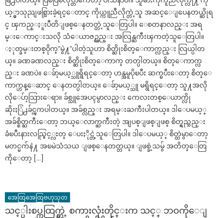
မြ႕ပါတယ္။ ပြစိပြစိလုပ္တာကေတာ့ ဝါသနာပါ။ သူမ်ားကိုကူညီလိုက္လို႔ ကို
ယ့္မွာသုညျဖစ္သြားခဲ့ရင္ေတာင္ ကိုယ္ကူညီလိုက္တဲ့သူ အဆင္ေျပေနတယ္ဆိုရ
င္ ၾကည္ႏူးပီတိျဖစ္ေနတတ္တဲ့သူေတြပါ။ ေစတနာလည္း အရ
မ္းေကာင္းသလို သံေယာဇဥ္လည္း အလြန္ႀကီးၾကတဲ့သူေတြပါ။
ႏုတ္ခမ္းတစ္ဝိုက္”မွဲ႔”ပါတဲ့သူဟာ စိတ္ဆိုးစိတ္ေကာက္လည္း လြယ္ပါတ
ယ္။ ခဏခဏလည္း စိတ္ဆိုးစိတ္ေကာက္ တတ္ပါတယ္။ စိတ္ေကာက္လ
ည္း ခဏပဲ။ ေခ်ာ့မယ့္သူရွိရင္ေတာ့ ဟန္အမူပိုၿပီး ဆက္ၿပီးေတာ့ စိတ္ေ
ကာက္ဟန္ေဆာင္ ေနတတ္ပါတယ္။ ေခ်ာ့မယ့္သူ မရွိရင္ေတာ့ သူ႔အလို
လိုေပ်ာ့သြားေရာ။ ခ်စ္သူအေပၚမွာလည္း ကေလးတစ္ေယာက္လို
ဆိုးႏြဲ႕ခ်င္ၾကပါတယ္။ အခ်စ္လည္း အရမ္းႀကီးပါတယ္။ ဒါေပမယ့္
အခ်စ္စိတ္ႀကီးေတာ့ ဘယ္ေလာက္ႀကီးတဲ့ အျပစ္ျဖစ္ျဖစ္ စိတ္ရွည္သည္း
ခံၿပီးနားလည္ခြင့္လႊတ္ ေပးႏိုင္တဲ့သူေတြပါ။ ဒါေပမယ့္ စိတ္ထဲမွာေတာ့
မတင္မက်နဲ႔ အၿမဲသံသယ ျဖစ္ေနတတ္တယ္။ ျဖစ္ခဲ့သမွ် အတိတ္ေတြ
ကိုေတာ့ […]
အေထြအေထြဗဟုသုတ
သင့္ပါးစပ္ကထြက္တဲ့ စကားလုံးတိုင္းက သင့္ ဘဝကိုေျ