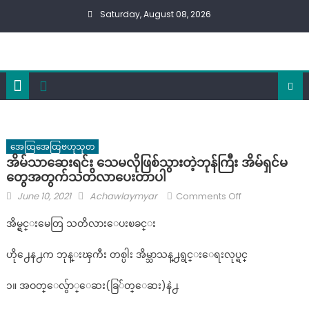
Skip
Saturday, August 08, 2026
to
content
အေထြအေထြဗဟုသုတ
အိမ်သာဆေးရင်း သေမလိုဖြစ်သွားတဲ့ဘုန်ကြီး အိမ်ရှင်မ
တွေအတွက်သတိလာပေးတာပါ
Posted
Author
on
June 10, 2021
Achawlaymyar
Comments Off
on
အိမ်သာ
အိမ္ရွင္းမေတြ သတိလားေပးၿခင္း
ဆေး
ရင်း
ဟို႕ေန႕က ဘုန္းၾကီး တစ္ပါး အိမ္သာသန္႕ရွင္းေရးလုပ္ရင္
သေမ
လို
၁။ အဝတ္ေလွ်ာ္ေဆး(ခြ်တ္ေဆး)နဲ႕
ဖြစ်
သွား