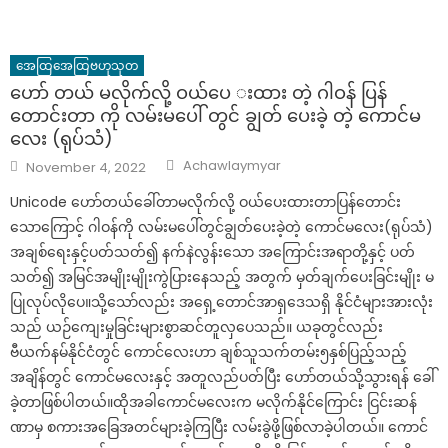
အေထြအေထြဗဟုသုတ
ဟော် တယ် မလိုက်လို့ ဝယ်ပေ းထား တဲ့ ဂါဝန် ပြန်
တောင်းတာ ကို လမ်းမပေါ် တွင် ချွတ် ပေးခဲ့ တဲ့ ကောင်မ
လေး (ရုပ်သံ)
Author
Posted
Achawlaymyar
November 4, 2022
on
Unicode ဟော်တယ်ခေါ်တာမလိုက်လို့ ဝယ်ပေးထားတာပြန်တောင်း
သောကြောင့် ဂါဝန်ကို လမ်းမပေါ်တွင်ချွတ်ပေးခဲ့တဲ့ ကောင်မလေး(ရုပ်သံ)
အချစ်ရေးနှင့်ပတ်သတ်၍ နက်နဲလွန်းသော အကြောင်းအရာတို့နှင့် ပတ်
သတ်၍ အမြင်အမျိုးမျိုးကွဲပြားနေသည့် အတွက် မှတ်ချက်ပေးခြင်းမျိုး မ
ပြုလုပ်လိုပေ။သို့သော်လည်း အရှေ့တောင်အာရှဒေသရှိ နိုင်ငံများအားလုံး
သည် ယဉ်ကျေးမှုခြင်းများစွာဆင်တူလှပေသည်။ ယခုတွင်လည်း
ဗီယက်နမ်နိုင်ငံတွင် ကောင်လေးဟာ ချစ်သူသက်တမ်း၅နှစ်ပြည့်သည့်
အချိန်တွင် ကောင်မလေးနှင့် အတူလည်ပတ်ပြီး ဟော်တယ်သို့သွားရန် ခေါ်
ခဲ့တာဖြစ်ပါတယ်။ထိုအခါကောင်မလေးက မလိုက်နိုင်ကြောင်း ငြင်းဆန်
ဏာမှ စကားအခြေအတင်များခဲ့ကြပြီး လမ်းခွဲဖို့ဖြစ်လာခဲ့ပါတယ်။ ကောင်