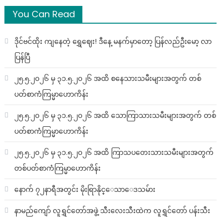
You Can Read
ဒိုင်ဗင်ထိုး ကျနေတဲ့ ရွှေဈေး! ဒီနေ့ မနက်မှာတော့ ပြန်လည်ဦးမော့ လာ
ပြန်ပြီ
၂၅.၅.၂၀၂၆ မှ ၃၁.၅.၂၀၂၆ အထိ စနေသားသမီးများအတွက် တစ်
ပတ်စာကံကြမ္မာဟောကိန်း
၂၅.၅.၂၀၂၆ မှ ၃၁.၅.၂၀၂၆ အထိ သောကြာသားသမီးများအတွက် တစ်
ပတ်စာကံကြမ္မာဟောကိန်း
၂၅.၅.၂၀၂၆ မှ ၃၁.၅.၂၀၂၆ အထိ ကြာသပတေးသားသမီးများအတွက်
တစ်ပတ်စာကံကြမ္မာဟောကိန်း
နောက် ၇၂နာရီအတွင်း မိုးရြာနိုင္ေသာေဒသမ်ား
နာမည်ကျော် လူရွှင်တော်အဖွဲ့ သီးလေးသီးထဲက လူရွှင်တော် ပန်းသီး