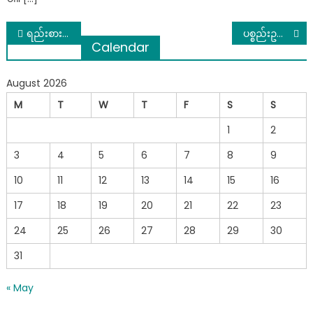
Post
ရည်းစားဟောင်း၏ မင်္ဂလာပွဲသို့သွားရောက်ပြီး သတိုးသမီးလိုဝတ်ကာ ”ငါနဲ့လက်ထပ်ပါ”ဆိုပြီး ငိုယိုတောင်းပန်သည့် မိန်းကလေးကြောင့် မင်္ဂလာပွဲပျက်သွားခဲ့ရ
ပစ္စည်းဥစ္စာ သူရှာသော်လည်း ဇနီးဖြစ်သူဆွမ်းလောင်းလျှင် ခင်ပွန်းကုသိုလ် ရမရ
Calendar
navigation
August 2026
M
T
W
T
F
S
S
1
2
3
4
5
6
7
8
9
10
11
12
13
14
15
16
17
18
19
20
21
22
23
24
25
26
27
28
29
30
31
« May