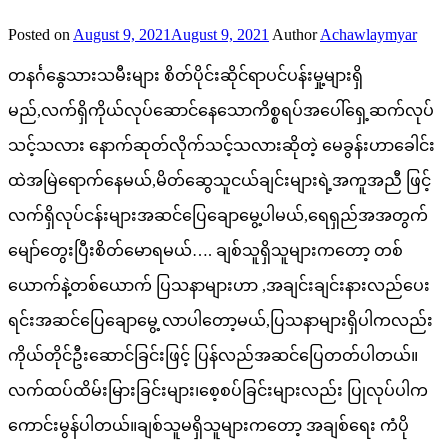
Posted on
August 9, 2021
August 9, 2021
Author
Achawlaymyar
တနင်္ဂနွေသားသမီးများ စိတ်ပိုင်းဆိုင်ရာပင်ပန်းမှု့များရှိ
မည်,လက်ရှိကိုယ်လုပ်ဆောင်နေသောကိစ္စရပ်အပေါ်ရှေ့ဆက်လုပ်
သင့်သလား နောက်ဆုတ်လိုက်သင့်သလားဆိုတဲ့ မေခွန်းဟာခေါင်း
ထဲအမြဲရောက်နေမယ်,မိတ်ဆွေသူငယ်ချင်းများရဲ့အကူအညီ ဖြင့်
လက်ရှိလုပ်ငန်းများအဆင်ပြေချောမွေ့ပါမယ်,ရေရှည်အအတွက်
မျော်တွေးပြီးစိတ်မောရမယ်…. ချစ်သူရှိသူများကတော့ တစ်
ယောက်နဲ့တစ်ယောက် ပြသနာများဟာ ,အချင်းချင်းနားလည်ပေး
ရင်းအဆင်ပြေချောမွေ့ လာပါတော့မယ်,ပြသနာများရှိပါကလည်း
ကိုယ်တိုင်ဦးဆောင်ခြင်းဖြင့် ပြန်လည်အဆင်ပြေတတ်ပါတယ်။
လက်ထပ်ထိမ်းမြားခြင်းများ၊စေ့စပ်ခြင်းများလည်း ပြုလုပ်ပါက
ကောင်းမွန်ပါတယ်။ချစ်သူမရှိသူများကတော့ အချစ်ရေး ကံပို