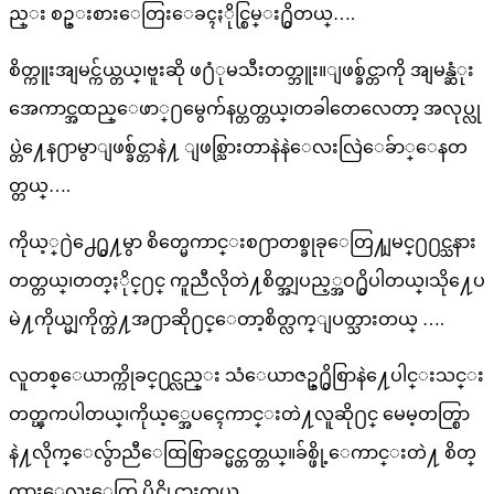
ည္း စဥ္းစားေတြးေခၚႏိုင္စြမ္း႐ွိတယ္….
စိတ္ကူးအျမင္က်ယ္တယ္၊ဗူးဆို ဖ႐ံုမသီးတတ္ဘူး။ျဖစ္ခ်င္တာကို အျမန္ဆံုး
အေကာင္အထည္ေဖာ္႐မွေက်နပ္တတ္တယ္၊တခါတေလေတာ့ အလုပ္လု
ပ္တဲ႔ေန႐ာမွာျဖစ္ခ်င္တာနဲ႔ ျဖစ္သြားတာနဲနဲေလးလြဲေခ်ာ္ေနတ
တ္တယ္….
ကိုယ့္႐ဲ႕ေ႐ွ႔မွာ စိတ္မေကာင္းစ႐ာတစ္ခုခုေတြ႔ျမင္႐႐င္သနား
တတ္တယ္၊တတ္ႏိုင္႐င္ ကူညီလိုတဲ႔စိတ္အျပည့္အဝ႐ွိပါတယ္၊သို႔ေပ
မဲ႔ကိုယ္မျကိုက္တဲ႔အ႐ာဆို႐င္ေတာ့စိတ္လက္ျပတ္သားတယ္ ….
လူတစ္ေယာက္ကိုခင္႐င္လည္း သံေယာဇဥ္႐ွိစြာနဲ႔ေပါင္းသင္း
တတ္ၾကပါတယ္၊ကိုယ့္အေပၚေကာင္းတဲ႔လူဆို႐င္ မေမ့တတ္စြာ
နဲ႔လိုက္ေလွ်ာညီေထြစြာခင္မင္တတ္တယ္။ခ်စ္ဖို့ေကာင္းတဲ႔ စိတ္
ထားေလးေတြ ပိုင္ဆိုင္ထားတယ္….