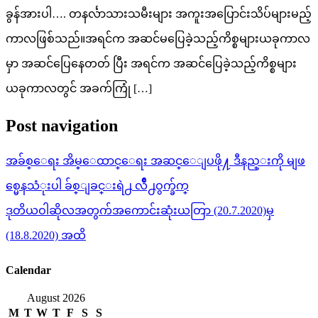
ခွန်အားပါ…. တနင်္လာသားသမီးများ အကူးအပြောင်းသိပ်များမည့်
ကာလဖြစ်သည်။အရင်က အဆင်မပြေခဲ့သည့်ကိစ္စများယခုကာလ
မှာ အဆင်ပြေနေတတ် ပြီး အရင်က အဆင်ပြေခဲ့သည့်ကိစ္စများ
ယခုကာလတွင် အခက်ကြုံ […]
Post navigation
အခ်စ္ေရး အိမ္ေထာင္ေရး အဆင္ေျပဖို႔ ဒီနည္းကို မျဖ
စ္မေနသံုးပါ ခ်စ္ျခင္းရဲ႕ လ်ိဳ႕ဝွက္ခ်က္
ဒုတိယဝါဆိုလအတွက်အကောင်းဆုံးယတြာ (20.7.2020)မှ
(18.8.2020) အထိ
Calendar
August 2026
M
T
W
T
F
S
S