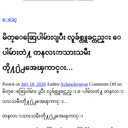
ေဗဒင္
မိတ္ေဆြေပါမ်ားျပီး လူခ်စ္လူခင္လည္း ေ
ပါမ်ားတဲ႔ တနလၤာသားသမီး
တို႔႐ဲ႕အေၾကာင္း…
Posted on
July 18, 2020
Author
Achawlaymyar
Comments Off
on
မိတ္ေဆြေပါမ်ားျပီး လူခ်စ္လူခင္လည္း ေပါမ်ားတဲ႔ တနလၤာ
သားသမီးတို႔႐ဲ႕အေၾကာင္း…
တနလၤာသားသမီးတို႔႐ဲ႕အေၾကာင္း