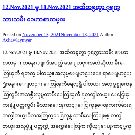
12.Nov.2021 မွ 18.Nov.2021 အထိတစ္ပတ္စာ ၇ရက္
သားသမီး ေဟာစာတမ္း
Posted on
November 13, 2021
November 13, 2021
Author
Achawlaymyar
12.Nov.2021 မွ 18.Nov.2021 အထိတစ္ပတ္စာ ၇ရက္သားသမီး ေဟာ
စာတမ္း တနေဂၤျႏ ဒီအပတ္ထဲ အေျပာင္းအလဲဆိုတာ မ်ိဳးေ
တြၾကဳံ ရတတ္ ပါတယ္။ အလုပ္ေျပာင္းေန ရာေျပာင္း၊
႐ုံးခန္းေျပာင္း ေတြၾကဳံရေလ့ရွိ ပါတယ္။ အလုပ္တစ္ခုကေန
ထြက္ၿပီးအသစ္ပ်ိဳးလုပ္ရတာမ်ိဳးေတြၾကဳံ ရတတ္ပါတယ္။ ေငြေၾ
ကးနဲ႔ပတ္သက္ၿပီး မိသားစုေၾကာင့္ေငြ ကုန္ေၾကးက်မ်ားရ
တတ္ပါတယ္။မိဘအတြက္ေငြကုန္ရ တာမ်ိဳးေတြျဖစ္ တတ္ပါ
တယ္။အလုပ္နဲ႔ ပတ္သက္တဲ့ အခက္အခဲေတြက ကိုယ့္ေၾကာင့္ထက္