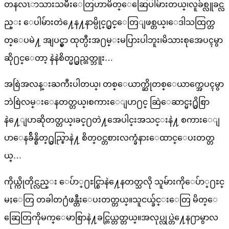
တနလၤာသားသမီးေတြဟာမိတ္ေဆြေပါမ်ားတယ္၊လူခ်စ္လူခင္လ
ည္း ေပါမ်ားတဲ႔ေန႔နာမ္ပိုင္႐ွင္ေတြျဖစ္တယ္၊ေဒါသထြက္တ
တ္ေပမဲ႔ အျပင္မွာ ထုတ္ပီးအ႐မ္းမပြားပါဘူး၊မိသားစုအေပၚမွာ
ဆို႐င္ေတာ့ နဲနဲစိတ္မ႐ွည္တတ္ဘူး…
အစြဲအလန္းႀကီးပါတယ္၊ တစ္ေယာက္ဆိုတစ္ေယာက္အေပၚမွာ
ဘဲစြဲလမ္းေနတတ္တယ္၊စကားေျပာ႐င္ ဆြဲေဆာင္မႈ႐ွိစြာ
နဲ႔ေျပာဆိုတတ္တယ္၊ခင္႐တဲ႔အေပါင္းအသင္းနဲ႔ စကားေျ
ပာေနခ်ိန္စိတ္႐ွည္စြာနဲ႔ စိတ္ဝင္တစားလက္ခံနားေထာင္ေပးတတ္တ
ယ္…
ကိုယ္ကိုတိုင္လည္း ေပ်ာ္႐ႊင္စြာနဲ႔ေနတတ္သလို သူမ်ားကိုေပ်ာ္႐ႊင္
မႈေတြ တခါတ႐ံဖန္တီးေပးတတ္တယ္။သူငယ္ခ်င္းေတြ မိတ္ေ
ဆြေတြကိုမက္ေမာစြာနဲ႔ခင္တြယ္တတ္တယ္။အလုပ္လုပ္တဲ႔ေန႐ာမွာလ