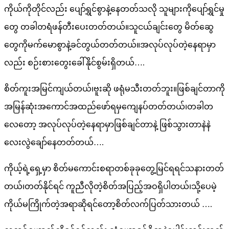
ကိုယ်ကိုတိုင်လည်း ပျော်ရွှင်စွာနဲ့နေတတ်သလို သူများကိုပျော်ရွှင်မှု
တွေ တခါတရံဖန်တီးပေးတတ်တယ်။သူငယ်ချင်းတွေ မိတ်ဆွေ
တွေကိုမက်မောစွာနဲ့ခင်တွယ်တတ်တယ်။အလုပ်လုပ်တဲ့နေရာမှာ
လည်း စဉ်းစားတွေးခေါ်နိုင်စွမ်းရှိတယ်….
စိတ်ကူးအမြင်ကျယ်တယ်၊ဗူးဆို ဖရုံမသီးတတ်ဘူး။ဖြစ်ချင်တာကို
အမြန်ဆုံးအကောင်အထည်ဖော်ရမှကျေနပ်တတ်တယ်၊တခါတ
လေတော့ အလုပ်လုပ်တဲ့နေရာမှာဖြစ်ချင်တာနဲ့ ဖြစ်သွားတာနဲနဲ
လေးလွဲချော်နေတတ်တယ်….
ကိုယ့်ရဲ့ရှေ့မှာ စိတ်မကောင်းစရာတစ်ခုခုတွေ့မြင်ရရင်သနားတတ်
တယ်၊တတ်နိုင်ရင် ကူညီလိုတဲ့စိတ်အပြည့်အဝရှိပါတယ်၊သို့ပေမဲ့
ကိုယ်မကြိုက်တဲ့အရာဆိုရင်တော့စိတ်လက်ပြတ်သားတယ် ….