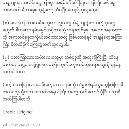
ဆန့်ကျင်ဘက်လိင်တွေကြားမှာ အရမ်းကိုပေါ်ပြူလာဖြစ်ပြီး ဖော်ရွေ
သလောက် မိသားစုတွေနဲ့တော့ သိပ်ပြီး မတည့်တဲ့သူတွေပါ…
(၈) သောကြာသားသမီးတွေဟာ လွယ်လွယ်နဲ့ ကျရှုံးတတ်တဲ့သူတွေ
မဟုတ်ပါဘူး။ အရမ်းမျှော်လင့်ထားတဲ့ အရာတစ်ခုခု၊ အလေးအနက်ထား
တဲ့ အရာတစ်ခုခုကကိုယ်ထင်ထားသလို ဖြစ်မလာခဲ့ရင် အချိန်တွေအကြာ
ကြီး စိတ်ထိခိုက်ကြေကွဲတတ်သူတွေပါ…
(၉) သောကြာသားသမီးလေးတွေမှာ တစ်ခုခုဆို အလိုလိုကြိုပြီး သိနေ
တတ်တဲ့ ဆဋ္ဌမအာရုံရှိနေတတ်ပြီး သူတို့တွေးထင်တဲ့အရာတွေဆို မှန်နေ
တတ်ပါတယ်…
(၁၀) သောကြာသားသမီးတွေဟာ အရမ်းကို လိမ္မာပါးနပ်သူတွေဖြစ်ကြပါ
တယ်။ သူတို့ထက် အသက်အရွယ်ကြီးသူတွေထက်တောင် ပိုပြီး ပညာရှိ
တတ်ကြပါတယ်
Credit-Original
Post Views:
528