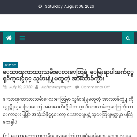
Skip
Saturday, August 08, 2026
to
content
ေဗဒင္
ေသာၾကာသားသမီးေလးေတြရဲ့ ေမြးရာပါအက်င့္စ
ရုိက္ႏွင့္ သူမ်ားနဲ႔မတူတဲ့ အားသာခ်က္မ်ား
Posted
Author
on
July 19, 2020
Achawlaymyar
Comments Off
on
ေ
ေသာၾကာသားသမီးေလးေတြမွာ သူမ်ားနဲ႔မတူတဲ့ အားသာခ်က္နဲ႔ ကို
သာၾ
ယ္ရည္ကိုယ္ေသြးေတြ အမ်ားႀကီးရွိပါတယ္။ ဒီအားသာခ်က္ေတြကိုသာ
ကာ
ေကာင္းမြန္စြာ အသုံးခ်နိုင္ရင္ေတာ့ ေအာင္ျမင္တဲ့သူေတြျဖစ္လာမွာ မလြဲ
သား
သ
ဧကန္ပါပဲ
မီးေ
(၁) ေသာၾကာသားသမီးေလးေတြဟာ ၿငိမ္းခ်မ္းျခင္း၊ လွပျခ
လးေ