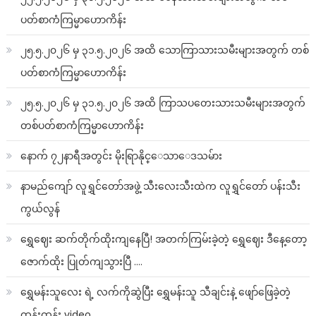
ပတ်စာကံကြမ္မာဟောကိန်း
၂၅.၅.၂၀၂၆ မှ ၃၁.၅.၂၀၂၆ အထိ သောကြာသားသမီးများအတွက် တစ်
ပတ်စာကံကြမ္မာဟောကိန်း
၂၅.၅.၂၀၂၆ မှ ၃၁.၅.၂၀၂၆ အထိ ကြာသပတေးသားသမီးများအတွက်
တစ်ပတ်စာကံကြမ္မာဟောကိန်း
နောက် ၇၂နာရီအတွင်း မိုးရြာနိုင္ေသာေဒသမ်ား
နာမည်ကျော် လူရွှင်တော်အဖွဲ့ သီးလေးသီးထဲက လူရွှင်တော် ပန်းသီး
ကွယ်လွန်
ရွှေဈေး ဆက်တိုက်ထိုးကျနေပြီ! အတက်ကြမ်းခဲ့တဲ့ ရွှေဈေး ဒီနေ့တော့
ဇောက်ထိုး ပြုတ်ကျသွားပြီ ….
ရွှေမန်းသူလေး ရဲ့ လက်ကိုဆွဲပြီး ရွှေမန်းသူ သီချင်းနဲ့ ဖျော်ဖြေခဲ့တဲ့
ထွန်းထွန်း video