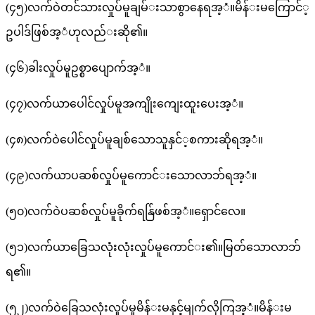
(၄၅)လက်​ဝဲတင်​သားလှုပ်​မူချမ်​းသာစွာ​နေရအ့ံ။မိန်​းမ​ကြောင်​့
ဥပါဒ်​ဖြစ်​အ့ံဟုလည်​းဆို၏။
(၄၆)ခါးလှုပ်​မူဥစ္စာ​ပျောက်​အ့ံ။
(၄၇)လက်​ယာ​ပေါင်​လှုပ်​မူအကျိုး​ကျေးထူး​ပေးအ့ံ။
(၄၈)လက်​ဝဲ​ပေါင်​လှုပ်​မူချစ်​​သောသူနှင်​့စကားဆိုရအ့ံ။
(၄၉)လက်​ယာပဆစ်​လှုပ်​မူ​ကောင်​း​သောလာဘ်​ရအ့ံ။
(၅၀)လက်​ဝဲပဆစ်​လှုပ်​မူခိုက်​ရန်ြ​ဖစ်​အ့ံ။​ရှောင်​​လေ။
(၅၁)လက်​ယာ​ခြေသလုံးလုံးလှုပ်​မူ​ကောင်​း၏။မြတ်​​သောလာဘ်​
ရ၏။
(၅၂)လက်​ဝဲ​ခြေသလုံးလှုပ်​မူမိန်​းမနှင့်​မျက်​လိုကြအ့ံ။မိန်​းမ