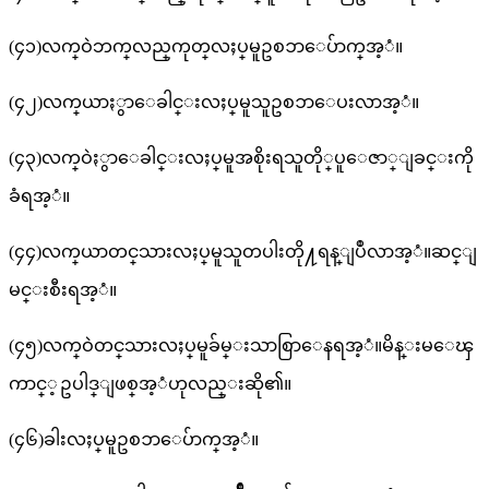
(၄၁)လက္​ဝဲဘက္​လည္​ကုတ္​လႈပ္​မူဥစၥာ​ေပ်ာက္​အ့ံ။
(၄၂)လက္​ယာႏွာ​ေခါင္​းလႈပ္​မူသူဥစၥာ​ေပးလာအ့ံ။
(၄၃)လက္​ဝဲႏွာ​ေခါင္​းလႈပ္​မူအစိုးရသူတို္​ပူ​ေဇာ္​ျခင္​းကို
ခံရအ့ံ။
(၄၄)လက္​ယာတင္​သားလႈပ္​မူသူတပါးတို႔ရန္​ျပဳလာအ့ံ။ဆင္​ျ
မင္​းစီးရအ့ံ။
(၄၅)လက္​ဝဲတင္​သားလႈပ္​မူခ်မ္​းသာစြာ​ေနရအ့ံ။မိန္​းမ​ေၾ
ကာင္​့ဥပါဒ္​ျဖစ္​အ့ံဟုလည္​းဆို၏။
(၄၆)ခါးလႈပ္​မူဥစၥာ​ေပ်ာက္​အ့ံ။