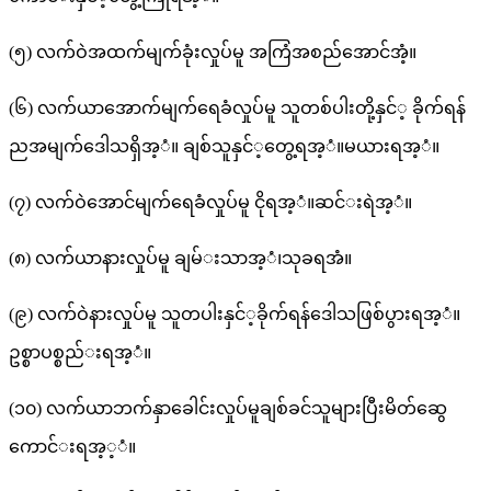
(၅) လက်​ဝဲအထက်​မျက်​ခုံးလှုပ်​မူ အကြံအစည်​​အောင်​အံ့။
(၆) လက်​ယာ​အောက်​မျက်​​ရေခံလှုပ်​မူ သူတစ်​ပါးတို့နှင်​့ ခိုက်​ရန်​
ညအမျက်​​ဒေါသရှိအ့ံ။ ချစ်​သူနှင်​့​တွေ့ရအ့ံ။မယားရအ့ံ။
(၇) လက်​ဝဲ​အောင်​မျက်​​ရေခံလှုပ်​မူ ငိုရအ့ံ။ဆင်​းရဲအ့ံ။
(၈) လက်​ယာနားလှုပ်​မူ ချမ်​းသာအ့ံ၊သုခရအံ။
(၉) လက်​ဝဲနားလှုပ်​မူ သူတပါးနှင်​့ခိုက်​ရန်​​ဒေါသဖြစ်​ပွားရအ့ံ။
ဥစ္စာပစ္စည်​းရအ့ံ။
(၁၀) လက်​ယာဘက်နှာ​​ခေါင်း​လှုပ်​မူချစ်​ခင်​သူများပြီးမိတ်​​ဆွေ​
ကောင်​းရအ့့ံ။