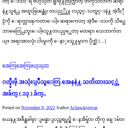
တာ့ ေဒသႏၲရ ဗဟုသုတ ရွာဖို႔ထြက္လာတဲ့ တကၠသီလာက ဆရာ
နဲ႔သူရဲ႕ အထူးခြၽန္ဆုံး တပည့္တို႔ လည္ရင္းပတ္ရင္းနဲ႔ အဲ့ဒီႏို
င္ငံကို ေရာက္လာၾကတာေပါ့။ ဆရာကေတာ့ အဲ့ဒီေဒသကို သိပ္သေ
ဘာမေတြ႕ဘူးေပါ့။သူ႔တပည့္ကေတာ့ မတရား သေဘာက်တ
ယ္။ အရာအားလုံး ငါးမူးကို ေနာ္။သူ႔မွာက ပိုက္ဆံ […]
အေထြအေထြဗဟုသုတ
ဂတ္စ္မီးဖို အသုံးျပဳသူေတြ အေနနဲ႔ သတိထားသင့္တဲ့
အခ်က္ ( ၁၃ ) ခ်က္..
Posted on
November 8, 2022
Author
Achawlaymyar
ယေန႔အခ်ိန္အခါမွာ ျမန္မာျပည္အရပ္ရပ္ရွိ ေနအိမ္မ်ား၊ တိုက္ ခန္းမ်ား၊