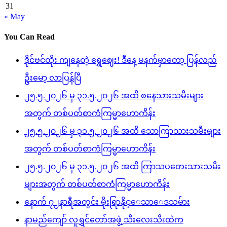
31
« May
You Can Read
ဒိုင်ဗင်ထိုး ကျနေတဲ့ ရွှေဈေး! ဒီနေ့ မနက်မှာတော့ ပြန်လည်
ဦးမော့ လာပြန်ပြီ
၂၅.၅.၂၀၂၆ မှ ၃၁.၅.၂၀၂၆ အထိ စနေသားသမီးများ
အတွက် တစ်ပတ်စာကံကြမ္မာဟောကိန်း
၂၅.၅.၂၀၂၆ မှ ၃၁.၅.၂၀၂၆ အထိ သောကြာသားသမီးများ
အတွက် တစ်ပတ်စာကံကြမ္မာဟောကိန်း
၂၅.၅.၂၀၂၆ မှ ၃၁.၅.၂၀၂၆ အထိ ကြာသပတေးသားသမီး
များအတွက် တစ်ပတ်စာကံကြမ္မာဟောကိန်း
နောက် ၇၂နာရီအတွင်း မိုးရြာနိုင္ေသာေဒသမ်ား
နာမည်ကျော် လူရွှင်တော်အဖွဲ့ သီးလေးသီးထဲက