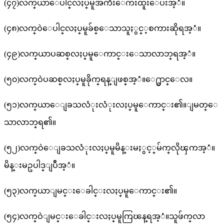
(၄၇)လက္​ယာ​ေပါင္​လႈပ္​မူအက်ိဳး​ေက်းထူး​ေပးအ့ံ။
(၄၈)လက္​ဝဲ​ေပါင္​လႈပ္​မူခ်စ္​​ေသာသူႏွင္​့စကားဆိုရအ့ံ။
(၄၉)လက္​ယာပဆစ္​လႈပ္​မူ​ေကာင္​း​ေသာလာဘ္​ရအ့ံ။
(၅၀)လက္​ဝဲပဆစ္​လႈပ္​မူခိုက္​ရန္ျ​ဖစ္​အ့ံ။​ေ႐ွာင္​​ေလ။
(၅၁)လက္​ယာ​ေျခသလံုးလံုးလႈပ္​မူ​ေကာင္​း၏။ျမတ္​​ေ
သာလာဘ္​ရ၏။
(၅၂)လက္​ဝဲ​ေျခသလံုးလႈပ္​မူမိန္​းမႏွင့္​မ်က္​လိုၾကအ့ံ။
မိန္​းမဥပါဒ္​ျပဳအ့ံ။
(၅၃)လက္​ယာျမင္​း​ေခါင္​းလႈပ္​မူ​ေကာင္​း၏။
(၅၄)လက္​ဝဲျမင္​း​ေခါင္​းလႈပ္​မူကြၽန္​ရအ့ံ။သူဖ်က္​လာ