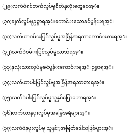
(၂၉)လက်​ဝဲရင်​ဘက်​လှုပ်​မှုစိတ်​နှလုံး​တွေ​ဝေအ့ံ။
(၃၀)ချက်​လှုပ်​မူဥစ္စာရအ့ံ။​ကောင်​း​သောခင်​ပွန်​းရအ့ံ။
(၃၁)လက်​ယာဝမ်​းပြင်​လှုပ်​မူအမြိန်​အရသာ​ကောင်​းစားရအ့ံ။
(၃၂)လက်​ဝဲဝမ်​းပြင်​လှုပ်​မူလာဘ်​ရအ့ံ။
(၃၃)နှလုံးသားလှုပ်​မူခင်​ပွန်​း​ကောင်​းရအ့ံ။ဥစ္စာရအ့ံ။
(၃၄)လက်​ယာပါးပြင်​လှုပ်​မူအမြိန်​အရသာစားရအ့ံ။
(၃၅)လက်​ဝဲပါးပြင်​လှုပ်​မူသူနှင်​​ပြော​ဟောရအ့ံ။
(၃၆)လက်​ယာနှဖူးလှုပ်​မူအ​ခြွေအရံများအ့ံ။
(၃၇)လက်​ဝဲနဖူးလှုပ်​မူ သူနှင်​့အမြတ်​​ဒေါသဖြစ်​ပွားအ့ံ။