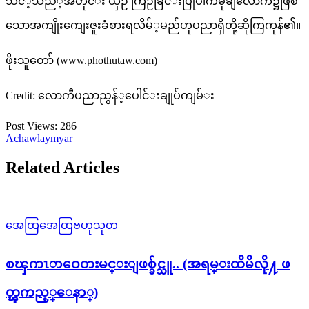
သင်​့သည်​့အတိုင်​း ယှဉ်​ ကြဉ်​ခြင်​းပြုပါကမုချ​လောက၌ဖြစ်​​
သောအကျိုး​ကျေးဇူးခံစားရလိမ်​့မည်​ဟုပညာရှိတို့ဆိုကြကုန်​၏။
ဖိုးသူတော် (www.phothutaw.com)
Credit: ​လောကီပညာညွန်​့​ပေါင်​းချုပ်​ကျမ်​း
Post Views:
286
Achawlaymyar
Related Articles
အေထြအေထြဗဟုသုတ
စၾကၤာဝေတးမင္းျဖစ္ခ်င္သူ.. (အရမ္းထိမိလို႔ ဖ
တ္ၾကည့္ေနာ္)