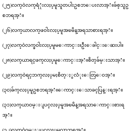
(၂၅)လက္​ဝဲလက္​ရံုံးလႈပ္​မူသူတပါးဥစၥာ​ေပးလာအ့ံ။ခ်စ္​သူဥ
စၥာရအ့ံ။
(၂၆)လက္​ယာလက္​ဖဝါးလႈပ္​မူအၿမိန္​အရသာစားရအ့ံ။
(၂၇)လက္​ဝဲလက္ဖ​ဝါးလႈပ္​မူမ​ေကာင္​း။ဦး​ေခါင္​း​ေဆးပါ။
(၂၈)လက္​ယာရင္​ဖက္​လႈပ္​မူ​ေကာင္​းအ့ံ။စိတ္​ခ်မ္​းသာအ့ံ။
(၂၉)လက္​ဝဲရင္​ဘက္​လႈပ္​မႈစိတ္​ႏွလံုး​ေတြ​ေဝအ့ံ။
(၃၀)ခ်က္​လႈပ္​မူဥစၥာရအ့ံ။​ေကာင္​း​ေသာခင္​ပြန္​းရအ့ံ။
(၃၁)လက္​ယာဝမ္​းျပင္​လႈပ္​မူအၿမိန္​အရသာ​ေကာင္​းစားရ
အ့ံ။
(၃၂)လက္​ဝဲဝမ္​းျပင္​လႈပ္​မူလာဘ္​ရအ့ံ။