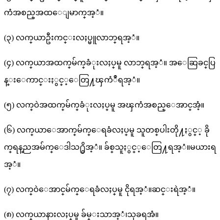
ကံအစည္​အထ​ေျမာက္​အ့ံ။
(၃) လက္​ယာဦးကင္​းလႈပ္မူလာဘ္​ရအ့ံ။
(၄) လက္​ယာအထက္​မ်က္​ခံုးလႈပ္​မူ လာဘ္​ရအ့ံ။ အ​ေဆြခင္​ပြ
န္​း​ေကာင္​းႏွင္​့​ေတြ႔ၾကံဳရအ့ံ။
(၅) လက္​ဝဲအထက္​မ်က္​ခံုးလႈပ္​မူ အၾကံအစည္​​ေအာင္​အံ့။
(၆) လက္​ယာ​ေအာက္​မ်က္​​ေရခံလႈပ္​မူ သူတစ္​ပါးတို႔ႏွင္​့ ခို
က္​ရန္​ညအမ်က္​​ေဒါသ႐ွိအ့ံ။ ခ်စ္​သူႏွင္​့​ေတြ႔ရအ့ံ။မယားရ
အ့ံ။
(၇) လက္​ဝဲ​ေအာင္​မ်က္​​ေရခံလႈပ္​မူ ငိုရအ့ံ။ဆင္​းရဲအ့ံ။
(၈) လက္​ယာနားလႈပ္​မူ ခ်မ္​းသာအ့ံ၊သုခရအံ။