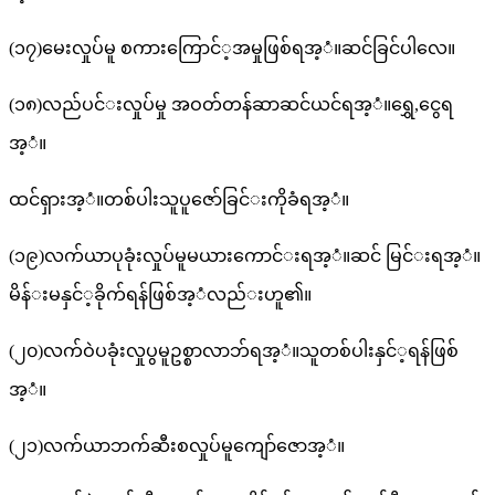
(၁၇)​မေးလှုပ်​မူ စကား​ကြောင်​့အမှုဖြစ်​ရအ့ံ။ဆင်​ခြင်​ပါ​လေ။
(၁၈)လည်​ပင်​းလှုပ်​မှု အဝတ်​တန်​ဆာဆင်​ယင်​ရအ့ံ။​ရွှေ,​ငွေရ
အ့ံ။
ထင်​ရှားအ့ံ။တစ်​ပါးသူပူ​ဇော်​ခြင်​းကိုခံရအ့ံ။
(၁၉)လက်​ယာပုခုံးလှုပ်​မူမယား​ကောင်​းရအ့ံ။ဆင်​ မြင်​းရအ့ံ။
မိန်​းမနှင်​့ခိုက်​ရန်​ဖြစ်​အ့ံလည်​းဟူ၏။
(၂၀)လက်​ဝဲပခုံးလှုပွမူဥစ္စာလာဘ်​ရအ့ံ။သူတစ်​ပါးနှင်​့ရန်​ဖြစ်​
အ့ံ။
(၂၁)လက်​ယာဘက်​ဆီးစလှုပ်​မူ​ကျော်​​ဇောအ့ံ။