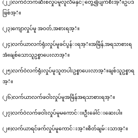
(၂၂)လက်​ဝဲဘက်​ဆီးစလှုပ်​မူလူလိမ်​နှင်​့​တွေ့၍ပျက်​စီးအ့ံ။ဥပဒ်​
ဖြစ်​အ့ံ။
(၂၃)​ကျောလှုပ်​မူ အဝတ်​,အစားရအ့ံ။
(၂၄)လက်​ယာလက်​ရုံးလှုပ်​မူခင်​ပွန်​းရအ့ံ။အမြိန်​,အရသာစားရ
အံ။ချစ်​​သောသူဥစ္စာ​ပေးလာအ့ံ။
(၂၅)လက်​ဝဲလက်​ရုံံးလှုပ်​မူသူတပါးဥစ္စာ​ပေးလာအ့ံ။ချစ်​သူဥစ္စာရ
အ့ံ။
(၂၆)လက်​ယာလက်​ဖဝါးလှုပ်​မူအမြိန်​အရသာစားရအ့ံ။
(၂၇)လက်​ဝဲလက်ဖ​ဝါးလှုပ်​မူမ​ကောင်​း။ဦး​ခေါင်​း​ဆေးပါ။
(၂၈)လက်​ယာရင်​ဖက်​လှုပ်​မူ​ကောင်​းအ့ံ။စိတ်​ချမ်​းသာအ့ံ။