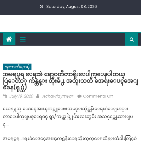
Skip
Saturday, August 08, 2026
to
content
ၾကားသိရသမွ်
အမရပူရ ေရႊခဲ ဧရာဝတီတာရိုးေပါက္ေနပါတယ္
ပြဲေတာ္ က်န္တန္း တိုးခ်ဲ႕ အထူးသတိ အေရးေပၚအေျ
ခေန(ရုပ္သံ)
Posted
Author
on
July 19, 2020
Achawlaymyar
Comments Off
on
အမ
ယေန႔ည ေဒၚေအးၾကင္ဘူေဖးထမင္းဆိုင္အနီးေရႊဂဲေျမာင္း
ရ
တာေပါက္ျမစ္ေရဝင္ ရွာ/ကယ္အဖြဲ႕မ်ားလႊတ္ၿပီး အသင့္အေနထားျပ
ပူရ
င္….
ေ
ရႊ
အမရပူရ..ေရႊခဲေဒၚေအးၾကင္အနီးေရဆိုးထုတ္ေရထိန္းတံခါးတြင္ဝဲ
ခဲ