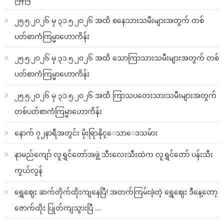
၂၅.၅.၂၀၂၆ မှ ၃၁.၅.၂၀၂၆ အထိ စနေသားသမီးများအတွက် တစ်
ပတ်စာကံကြမ္မာဟောကိန်း
၂၅.၅.၂၀၂၆ မှ ၃၁.၅.၂၀၂၆ အထိ သောကြာသားသမီးများအတွက် တစ်
ပတ်စာကံကြမ္မာဟောကိန်း
၂၅.၅.၂၀၂၆ မှ ၃၁.၅.၂၀၂၆ အထိ ကြာသပတေးသားသမီးများအတွက်
တစ်ပတ်စာကံကြမ္မာဟောကိန်း
နောက် ၇၂နာရီအတွင်း မိုးရြာနိုင္ေသာေဒသမ်ား
နာမည်ကျော် လူရွှင်တော်အဖွဲ့ သီးလေးသီးထဲက လူရွှင်တော် ပန်းသီး
ကွယ်လွန်
ရွှေဈေး ဆက်တိုက်ထိုးကျနေပြီ! အတက်ကြမ်းခဲ့တဲ့ ရွှေဈေး ဒီနေ့တော့
ဇောက်ထိုး ပြုတ်ကျသွားပြီ ….