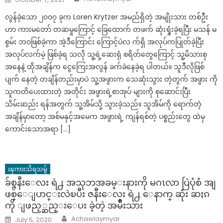
on
လွန်ခဲ့သော ၂၀၀၇ ခုက Loren Krytzer အမည်ရှိတဲ့ အမျိုးသား တစ်ဦး
ဟာ ကားမတော် တဆမှုကြောင့် ခြေထောက် တဖက် ဆုံးရှုံးခဲ့ရပြီး မသန် မ
စွမ်း ဘဝဖြစ်ခဲ့ကာ အဲ့ဒီကြောင်း ကြောင့်ပဲလ က်ရှိ အလုပ်ကပြုတ်ခဲ့ပြီး
အလုပ်လက်မဲ့ ဖြစ်ခဲ့ရ သလို သူ့ရဲ့ဆေးရုံ စရိတ်တွေကြောင့် သူ့မိသားစု
အနေနဲ့ ထိုအချိန်က ငွေကြေးအလွန် ခက်ခဲနေခဲ့ရ ပါတယ်။ သူဒီလိုဖြစ်
ပျက် နေတဲ့ တချိန်တည်းမှာပဲ သူ့အဖွားက သေဆုံးသွား တဲ့တွက် အဖွား ကို
သူကတိပေးထားတဲ့ အတိုင်း အဖွားရဲ့စာအုပ် များကို စုဆောင်းပြီး
သိမ်းဆည်း ရန်အတွက် သူ့အိမ်သို့ သွားခဲ့သည်။ သူအိမ်ကို ရောက်တဲ့
အချိန်မှာတော့ အစ်မနှင့်အမေက အဖွားရဲ့ ကျန်ရစ်တဲ့ ပစ္စည်းတွေ ထဲမှ
ကောင်းသောအရာ […]
ၾကားသိရသမွ်
ခ်စ္ဇနီးေလး ရဲ႕ အသုဘအခမ္းနားကို မဂၤလာ ပြဲပုံစံ အျ
ဖစ္ေျပာင္းလဲၿပီး ဇနီးေလး ရဲ႕ ေနာက္ ဆုံး ဆႏၵ
ကို ျဖည့္ဆည္းေပး ခဲ့တဲ့ အမ်ိဳးသား
Author
Posted
Achawlaymyar
July 5, 2020