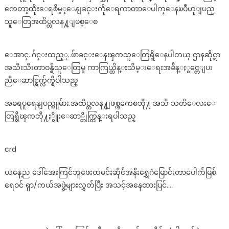
ကေတာ့ထိုးေရစိမ့္ေနျခင္းကိုေရကာတာေပါက္ေနၿပီဟုျပည္
ဧရာဝတီ
တာ
သူေတြအထိပ္တလန႔္ျဖစ္ေစ
ရိုးေ
ပါ
ေအာင္..ဂ်င္းထည့္..ဖ်ာခင္းေနၾကသူေတြရွိေနပါတယ္ ဌာနဆိုင္ရာ
က္ေ
အသီးသီးတာဝန္ရွိသူေတြမွ ကာကြယ္ထိန္းသိမ္းေရးအခ်ိန္ႏွင္တေျပး
န
ပါ
ညီေဆာင္ရြက္လ်က္ရွိပါသည္
တယ္
ပြဲေ
အမရပူရေနျပည္သူမ်ား.အထိပ္တလန႔္မျဖစ္ၾကေစဘို႔ အသိ သတိေလးေ
တာ္
တြရွိၾကဘို႔ႏွိူးေဆာ္တိုက္တြန္းရပါ​သည္
က်
န္
crd
တ
န္း
ယနေ့ည ဒေါ်အေးကြင်ဘူဖေးထမင်းဆိုင်အနီးရွှေဂဲမြောင်းတာပေါက်မြစ်
တိုး
ရေဝင် ရှာ/ကယ်အဖွဲ့များလွှတ်ပြီး အသင့်အနေထားပြင်….
ခ်ဲ႕
အထူး
သတိ
အေ