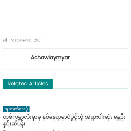
Post Views:
206
Achawlaymyar
Related Articles
ၾကားသိရသမွ်
တစ်ကမ္ဘာလုံးမှာမှ နှစ်နေရာမှာပဲပွင့်တဲ့ အရှားပါးဆုံး နွေဦး
နှင်းဆီပန်း
Author
Posted