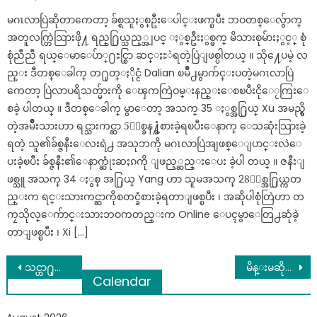
on
မဂၤလာပြဲဆိုတာကေတာ့ ခ်စ္ရသူႏွစ္ဦးေပါင္းဖက္ၿပီး ဘဝတစ္ေလွ်ာက္
အတူလက္တြဲသြားဖို႔ ရည္႐ြယ္သည့္အျပင္ ႏွစ္ဦးႏွစ္ဖက္ မိသားစုမ်ားႏွင့္ စုံ
စုံညီညီ ရယ္ေမာေပ်ာ္႐ႊင္စြာ ဆင္ႏႊဲရတဲ့ပြဲျဖစ္ပါတယ္ ။ သို႔ေပမဲ့ လ
ည္း ဒီတစ္ေခါက္ တ႐ုတ္ႏိုင္ငံ Dalian ၿမိဳ႕မွာက်င္းပတဲ့မဂၤလာပြဲ
ကေတာ့ ပြဲလာပရိသတ္မ်ားကို ေၾကကြဲဝမ္းနည္းေစၿပီးငိုေႂကြးေ
စခဲ့ ပါတယ္ ။ ဒီတစ္ေခါက္ မွာေတာ့ အသက္ 35 ႏွစ္အ႐ြယ္ Xu အမည္ရွိ
တဲ့အမ်ိဳးသားဟာ ရင္သားကင္ဆာ 5ႏွစ္ခန႔္ခံစားခဲ့ရၿပီးေနာက္ ေသဆုံးသြားခဲ့
ရတဲ့ သူ၏ခ်စ္ဇနီးေလးရဲ႕ အသုဘကို မဂၤလာပြဲအျဖစ္ေျပာင္းလဲေ
ပးခဲ့ၿပီး ခ်စ္ဇနီး၏ေနာက္ဆုံးဆႏၵကို ျဖည့္ဆည္းေပး ခဲ့ပါ တယ္ ။ ဇနီးျ
ဖစ္သူ အသက္ 34 ႏွစ္ အ႐ြယ္ Yang ဟာ သူမအသက္ 28ႏွစ္အ႐ြယ္ကတ
ည္းက ရင္းသားကင္ဆာကိုစတင္ခံစားခဲ့ရတာျဖစ္ၿပီး ၊ အဆိုပါစုံတြဲဟာ တ
ကၠသိုလ္ေက်ာင္းသားဘဝကတည္းက Online ေပၚမွာေတြ႕ဆုံခဲ့
တာျဖစ္ၿပီး ၊ Xi […]
Post
သင္ဟာ႐ုတ္တရက္အသားလႈပ္တတ္သူတစ္ေယာက္ဆိုဖတ္ၾကည့္လိုက္ပါေနာ္
မိန္းမဆိုတာ လင္ကို နိဗၺာန္လည္းပို႔နိုင္သလို ငရဲကိုလည္း ပို႔နိုင္တယ္
Calendar
navigation