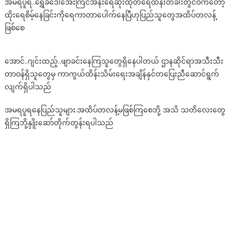
အမရပူရ..ရွှေခဲဒေါ်အေးကြင်အနီးရေဆိုးထုတ်ရေထိန်းတံခါးတွင်ဝဲကတော့
ရးေ
ထိုးရေစိမ့်နေခြင်းကိုရေကာတာပေါက်နေပြီဟုပြည်သူတွေအထိပ်တလန့်
ပၚ
အေျ
ဖြစ်စေ
ခေန(ရု
ပ္
အောင်..ဂျင်းထည့်..ဖျာခင်းနေကြသူတွေရှိနေပါတယ် ဌာနဆိုင်ရာအသီးသီး
သံ)
တာဝန်ရှိသူတွေမှ ကာကွယ်ထိန်းသိမ်းရေးအချိန်နှင်တပြေးညီဆောင်ရွက်
လျက်ရှိပါသည်
အမရပူရနေပြည်သူများ.အထိပ်တလန့်မဖြစ်ကြစေဘို့ အသိ သတိလေးတွေ
ရှိကြဘို့နှိူးဆော်တိုက်တွန်းရပါ​သည်