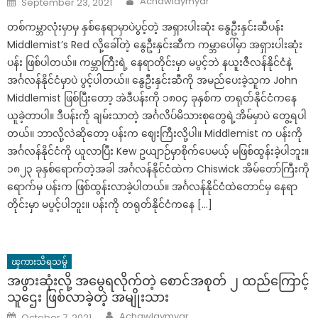
Achawlaymyar
September 23, 2021
on
တစ်ကမ္ဘာလုံးမှာမှ နှစ်နေရာမှာပဲပွင့်တဲ့ အရှားပါးဆုံး နွေဦးနှင်းဆီပန်း
Middlemist’s Red လို့ခေါ်တဲ့ နွေဦးနှင်းဆီက ကမ္ဘာပေါ်မှာ အရှားပါးဆုံး
ပန်း ဖြစ်ပါတယ်။ ကမ္ဘာကြီးရဲ့ နေရာတိုင်းမှာ မပွင့်ဘဲ နယူးဇီလန်နိုင်ငံနဲ့
အင်္ဂလန်နိုင်ငံမှာပဲ ပွင့်ပါတယ်။ နွေဦးနှင်းဆီကို အမည်ပေးခဲ့သူက John
Middlemist ဖြစ်ပြီးတော့ အဲဒီပန်းကို ၁၈၀၄ ခုနှစ်က တရုတ်နိုင်ငံကနေ
ယူခဲ့တာပါ။ ဒီပန်းကို ချမ်းသာတဲ့ အင်္ဂလိပ်မိသားစုတွေရဲ့အိမ်မှာပဲ တွေ့ရပါ
တယ်။ ဘာလို့လဲဆိုတော့ ပန်းက ဈေးကြီးလို့ပါ။ Middlemist က ပန်းကို
အင်္ဂလန်နိုင်ငံကို ယူလာပြီး Kew ဥယျာဉ်မှာစိုက်ပေမယ့် မဖြစ်ထွန်းခဲ့ပါဘူး။
၁၈၂၃ ခုနှစ်ရောက်တဲ့အခါ အင်္ဂလန်နိုင်ငံထဲက Chiswick အိမ်တော်ကြီးကို
ရောက်မှ ပန်းက ဖြစ်ထွန်းလာခဲ့ပါတယ်။ အင်္ဂလန်နိုင်ငံထဲတောင်မှ နေရာ
တိုင်းမှာ မပွင့်ပါဘူး။ ပန်းကို တရုတ်နိုင်ငံကနေ […]
ၾကားသိရသမွ်
အဖွားဆုံးလို့ အမွေရလိုက်တဲ့ စောင်အစုတ် ၂ ထည်ကြောင့်
သူဌေး ဖြစ်လာခဲ့တဲ့ အမျိုးသား
Author
Posted
Achawlaymyar
October 7, 2021