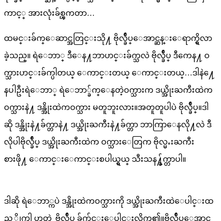
ကာင့္ အားလုံးခ်စ္ၾကတာ…
ထမင္းခ်က္ေဆာင္အတြင္းသို႔ ဗိုလ္ခ်ဳပ္ေအာင္ဆန္းေရာက္ရွိလာ
ခဲ့သည္။ ရဲေဘာ္ ဒီေန႔ဘာဟင္းခ်က္သလဲ ဗိုလ္ခ်ဳပ္ ဒီကေန႔ ဝ
က္သားဟင္းခ်က္ပါတယ္ ေကာင္းတယ္ ေကာင္းတယ္…ဒါနဲ႔ေ
နပါဦးရဲေဘာ္ ရဲေဘာ္ခ်က္ေနတဲ့ဝက္သားက ဒယ္အိုးႀကီးထဲက
ဝက္သားနဲ႔ ဒန္အိုးထဲကဝက္သား မတူဘူးလား။အတူတူပါပဲ ဗိုလ္ခ်ဳပ္။ဒါ
ဆို ဒန္အိုးနဲ႔ခ်က္တာနဲ႔ ဒယ္အိုးႀကီးနဲ႔ခ်က္တာ ဘာကြာေနလို႔လဲ ဒီ
လိုပါဗိုလ္ခ်ဳပ္ ဒယ္အိုးႀကီးထဲက ဝက္သားေတြက ဗိုလ္မႉးႀကီး
စားဖို႔ ေကာင္းေကာင္းစပါယ္ရွယ္ သီးသန႔္ခ်က္တာပါ။
ဒါဆို ရဲေဘာ္ကပဲ ဒန္အိုးထဲကဝက္သားကို ဒယ္အိုးႀကီးထဲေပါင္းထ
ည့္လိုက္ပါ ဟုတ္ကဲ့ ဗိုလ္ခ်ဳပ္ ခ်က္ခ်င္းေပါင္းလိုက္ရ၏။ဗိုလ္ခ်ဳပ္ေအာင္ဆ