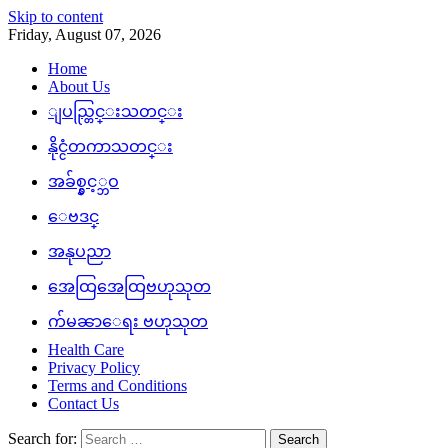
Skip to content
Friday, August 07, 2026
Home
About Us
ျပည္တြင္းသတင္း
နိုင္ငံတကာသတင္း
အခ်စ္နွင့္ဘဝ
ေဗဒင္
အနုပညာ
အေထြအေထြဗဟုသုတ
က်မၼာေရး ဗဟုသုတ
Health Care
Privacy Policy
Terms and Conditions
Contact Us
Search for: