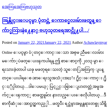
အေထြအေထြဗဟုသုတ
အြန္လိုင္းေပၚမွာ ပုံတင္တဲ့ ေကာင္မေလးမ်ားဖတ္ရန္ ေ
က်ာ္မသြားနဲ႔ေနာ္ ဗဟုသုတရေအာင္လို႔ပါ…/
Posted on
January 22, 2021
January 22, 2021
Author
Achawlaymyar
Online ​ေပၚမွာ ပံုတင္​​ေကာင္​း​ေသာ အစ္​မ ညီမ​ေလးမ်ား
မ​ေက်ာ္​ပဲဖတ္​​ေပးၾကပါရန္​ ဤ စာ​ေစာင္​ကို ၂၀၁၃ မွာ ​ေ
ရးသားခဲ့တာပါ ယခု မဖတ္​ရ​ေသးတဲ့ သူ​ေတ​ြအတြက္​ ျပန္​
တင္​​ေပးပါရ​ေစ (စာေရးသူအသံုးအႏႈံး ႐ိုင္းေကာင္း ႐ို
င္းႏိုင္ပါတယ္…ဒါေပမယ့္ ပြင့္လင္းစြာေျပာတတ္တဲ့အမူအ
က်င့္ေၾကာင့္ စာဖတ္သူမ်ား နားလည္ေပးေစလိုပါတယ္…ဒီ
စာကိုဆံုးေအာင္ဖတ္ၾကည့္ပါ…ဖတ္ၿပီး ရင္ထဲမွာအမွန္တရားတစ္ခု သိရွိ