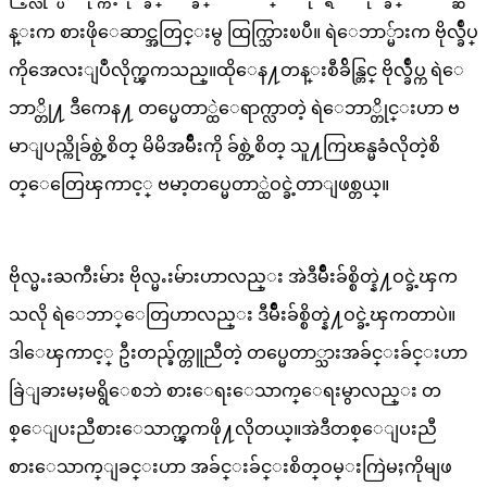
န္းက စားဖိုေဆာင္အတြင္းမွ ထြက္သြားၿပီ။ ရဲေဘာ္မ်ားက ဗိုလ္ခ်ဳပ္
ကိုအေလးျပဳလိုက္ၾကသည္။ထိုေန႔တန္းစီခ်ိန္တြင္ ဗိုလ္ခ်ဳပ္က ရဲေ
ဘာ္တို႔ ဒီကေန႔ တပ္မေတာ္ထဲေရာက္လာတဲ့ ရဲေဘာ္တိုင္းဟာ ဗ
မာျပည္ကိုခ်စ္တဲ့စိတ္ မိမိအမ်ိဳးကို ခ်စ္တဲ့စိတ္ သူ႔ကြၽန္မခံလိုတဲ့စိ
တ္ေတြေၾကာင့္ ဗမာ့တပ္မေတာ္ထဲဝင္ခဲ့တာျဖစ္တယ္။
ဗိုလ္မႉးႀကီးမ်ား ဗိုလ္မႉးမ်ားဟာလည္း အဲဒီမ်ိဳးခ်စ္စိတ္နဲ႔ဝင္ခဲ့ၾက
သလို ရဲေဘာ္ေတြဟာလည္း ဒီမ်ိဳးခ်စ္စိတ္နဲ႔ဝင္ခဲ့ၾကတာပဲ။
ဒါေၾကာင့္ ဦးတည္ခ်က္တူညီတဲ့ တပ္မေတာ္သားအခ်င္းခ်င္းဟာ
ခြဲျခားမႈမရွိေစဘဲ စားေရးေသာက္ေရးမွာလည္း တ
စ္ေျပးညီစားေသာက္ၾကဖို႔လိုတယ္။အဲဒီတစ္ေျပးညီ
စားေသာက္ျခင္းဟာ အခ်င္းခ်င္းစိတ္ဝမ္းကြဲမႈကိုမျဖ