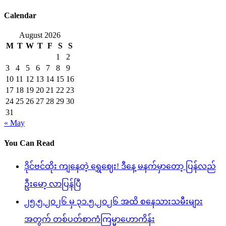
Calendar
August 2026
M
T
W
T
F
S
S
1
2
3
4
5
6
7
8
9
10
11
12
13
14
15
16
17
18
19
20
21
22
23
24
25
26
27
28
29
30
31
« May
You Can Read
ဒိုင်ဗင်ထိုး ကျနေတဲ့ ရွှေဈေး! ဒီနေ့ မနက်မှာတော့ ပြန်လည်
ဦးမော့ လာပြန်ပြီ
၂၅.၅.၂၀၂၆ မှ ၃၁.၅.၂၀၂၆ အထိ စနေသားသမီးများ
အတွက် တစ်ပတ်စာကံကြမ္မာဟောကိန်း