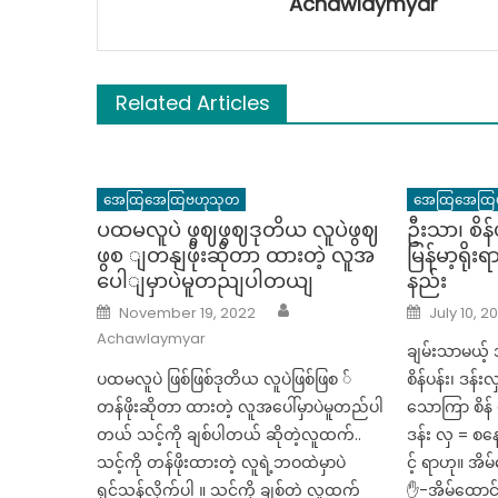
Achawlaymyar
Related Articles
အေထြအေထြဗဟုသုတ
အေထြအေထြ
ပထမလူပဲ ဖွဈဖွဈဒုတိယ လူပဲဖွဈ
ဦးသာ၊ စိန်ပ
ဖွစ ျတနျဖိုးဆိုတာ ထားတဲ့ လူအ
မြန်မာ့ရို
ပေါျမှာပဲမူတညျပါတယျ
နည်း
Author
Posted
Posted
November 19, 2022
July 10, 2
on
on
Achawlaymyar
ချမ်းသာမယ့်
ပထမလူပဲ ဖြစ်ဖြစ်ဒုတိယ လူပဲဖြစ်ဖြစ ်
စိန်ပန်း၊ ဒန်းလ
တန်ဖိုးဆိုတာ ထားတဲ့ လူအပေါ်မှာပဲမူတည်ပါ
သောကြာ စိန် 
တယ် သင့်ကို ချစ်ပါတယ် ဆိုတဲ့လူထက်..
ဒန်း လှ = စနေန
သင့်ကို တန်ဖိုးထားတဲ့ လူရဲ့ဘဝထဲမှာပဲ
င့် ရာဟု။ အ
ရှင်သန်လိုက်ပါ ။ သင့်ကို ချစ်တဲ့ လူထက်
✋-အိမ်ထော