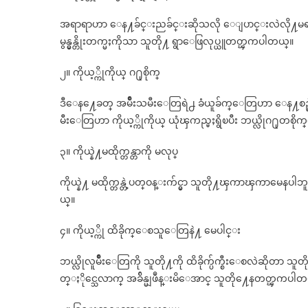
အရာရာဟာ ေန႔ခ်င္းညခ်င္းဆိုသလို ေျပာင္းလဲလို႔မ
မွန္မွန္တိုးတက္မႈကိုသာ သူတို႔ ရွာေဖြလုပ္ယူတတ္ၾကပါတယ္။
၂။ ကိုယ့္ကိုကိုယ္ ဂ႐ုစိုက္
ဒီေန႔ေခတ္ အမ်ိဳးသမီးေတြရဲ႕ ခံယူခ်က္ေတြဟာ ေန႔စဥ္န
မီးေတြဟာ ကိုယ့္ကိုကိုယ္ ယုံၾကည္မႈရွိၿပီး ဘယ္လိုဂ႐ု
၃။ ကိုယ္နဲ႔မထိုက္တန္တာကို မလုပ္
ကိုယ္နဲ႔ မထိုက္တန္တဲ့ပတ္ဝန္းက်င္မွာ သူတို႔ၾကာၾကာမေနပါဘ
ယ္။
၄။ ကိုယ့္ကို ထိခိုက္ေစသူေတြနဲ႔ မေပါင္း
ဘယ္လိုလူမ်ိဳးေတြကို သူတို႔ကို ထိခိုက္ပ်က္စီးေစလဲဆိုတာ သူ
တ္ႏိုင္သေလာက္ အခ်ိန္မျဖဳန္းမိေအာင္ သူတို႔ေနတတ္ၾကပါတ