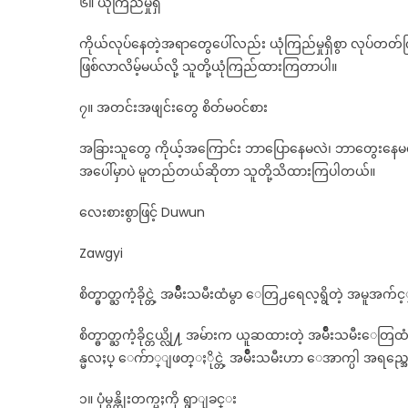
၆။ ယုံကြည်မှုရှိ
ကိုယ်လုပ်နေတဲ့အရာတွေပေါ်လည်း ယုံကြည်မှုရှိစွာ လုပ်တတ
ဖြစ်လာလိမ့်မယ်လို့ သူတို့ယုံကြည်ထားကြတာပါ။
၇။ အတင်းအဖျင်းတွေ စိတ်မဝင်စား
အခြားသူတွေ ကိုယ့်အကြောင်း ဘာပြောနေမလဲ၊ ဘာတွေးနေမလဲဆိုတာက
အပေါ်မှာပဲ မူတည်တယ်ဆိုတာ သူတို့သိထားကြပါတယ်။
လေးစားစွာဖြင့် Duwun
Zawgyi
စိတ္ဓာတ္ႀကံ့ခိုင္တဲ့ အမ်ိဳးသမီးထံမွာ ေတြ႕ရေလ့ရွိတဲ့ အမူအက်င့္ 
စိတ္ဓာတ္ႀကံ့ခိုင္တယ္လို႔ အမ်ားက ယူဆထားတဲ့ အမ်ိဳးသမီ
န္မလႈပ္ ေက်ာ္ျဖတ္ႏိုင္တဲ့ အမ်ိဳးသမီးဟာ ေအာက္ပါ အရည္အေသ
၁။ ပုံမွန္တိုးတက္မႈကို ရွာျခင္း