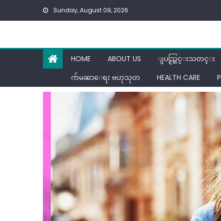
Skip
Sunday, August 09, 2026
to
content
HOME
ABOUT US
ျပည္တြင္းသတင္း
က်မၼာေရး ဗဟုသုတ
HEALTH CARE
P