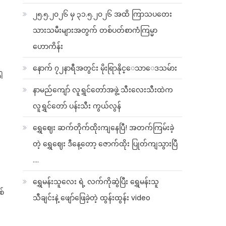
၂၅.၅.၂၀၂၆ မှ ၃၁.၅.၂၀၂၆ အထိ ကြာသပတေး
သားသမီးများအတွက် တစ်ပတ်စာကံကြမ္မာ
ဟောကိန်း
နောက် ၇၂နာရီအတွင်း မိုးရြာနိုင္ေသာေဒသမ်ား
ါ
နာမည်ကျော် လူရွှင်တော်အဖွဲ့ သီးလေးသီးထဲက
လူရွှင်တော် ပန်းသီး ကွယ်လွန်
ရွှေဈေး ဆက်တိုက်ထိုးကျနေပြီ! အတက်ကြမ်းခဲ့
တဲ့ ရွှေဈေး ဒီနေ့တော့ ဇောက်ထိုး ပြုတ်ကျသွားပြီ
….
ရွှေမန်းသူလေး ရဲ့ လက်ကိုဆွဲပြီး ရွှေမန်းသူ
စ်
သီချင်းနဲ့ ဖျော်ဖြေခဲ့တဲ့ ထွန်းထွန်း video