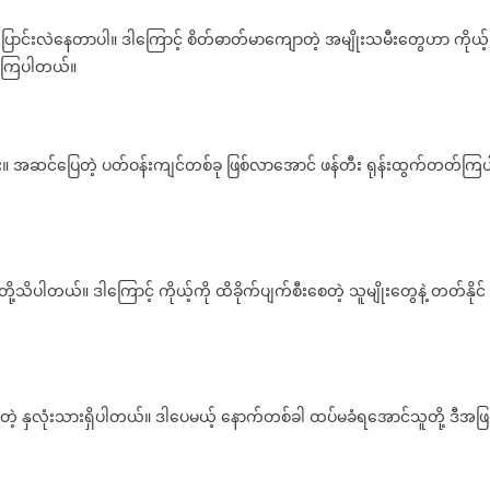
သ
 ပြောင်းလဲနေတာပါ။ ဒါကြောင့် စိတ်ဓာတ်မာကျောတဲ့ အမျိုးသမီးတွေဟာ ကိုယ့်
ီးေ
 သိကြပါတယ်။
ြ
ံ
ာ
တြ႕ရေ
ဘူး။ အဆင်ပြေတဲ့ ပတ်ဝန်းကျင်တစ်ခု ဖြစ်လာအောင် ဖန်တီး ရုန်းထွက်တတ်ကြပ
့
့
မူ
အ
ု့သိပါတယ်။ ဒါကြောင့် ကိုယ့်ကို ထိခိုက်ပျက်စီးစေတဲ့ သူမျိုးတွေနဲ့ တတ်နိုင်
်
့္
၇)
ဳး
င်တဲ့ နှလုံးသားရှိပါတယ်။ ဒါပေမယ့် နောက်တစ်ခါ ထပ်မခံရအောင်သူတို့ ဒီအဖြ