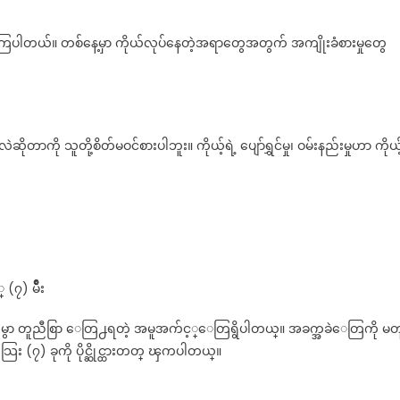
်ကြပါတယ်။ တစ်နေ့မှာ ကိုယ်လုပ်နေတဲ့အရာတွေအတွက် အကျိုးခံစားမှုတွေ
ို သူတို့စိတ်မဝင်စားပါဘူး။ ကိုယ့်ရဲ့ ပျော်ရွှင်မှု၊ ဝမ်းနည်းမှုဟာ ကိုယ်
(၇) မ်ိဳး
းေတြထံမွာ တူညီစြာ ေတြ႕ရတဲ့ အမူအက်င့္ေတြရွိပါတယ္။ အခက္အခဲေတြကို မတ
ြး (၇) ခုကို ပိုင္ဆိုင္ထားတတ္ ၾကပါတယ္။