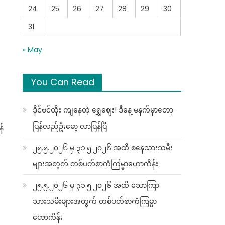
24
25
26
27
28
29
30
31
« May
You Can Read
ဒိုင်ဗင်ထိုး ကျနေတဲ့ ရွှေဈေး! ဒီနေ့ မနက်မှာတော့
ပြန်လည်ဦးမော့ လာပြန်ပြီ
န်
၂၅.၅.၂၀၂၆ မှ ၃၁.၅.၂၀၂၆ အထိ စနေသားသမီး
များအတွက် တစ်ပတ်စာကံကြမ္မာဟောကိန်း
၂၅.၅.၂၀၂၆ မှ ၃၁.၅.၂၀၂၆ အထိ သောကြာ
သားသမီးများအတွက် တစ်ပတ်စာကံကြမ္မာ
ဟောကိန်း