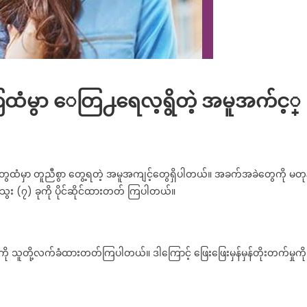
မီးေတြထံမွာ ေတြ႕ရေလ့ရွိတဲ့ အမူအက်င့္
n
တွေထံမှာ တူညီစွာ တွေ့ရတဲ့ အမူအကျင့်တွေရှိပါတယ်။ အခက်အခဲတွေကို မတု
္
ေး (၇) ခုကို ပိုင်ဆိုင်ထားတတ် ကြပါတယ်။
ာ
ႀ
့
ု သူတို့လက်ခံထားတတ်ကြပါတယ်။ ဒါကြောင့် ဖြေးဖြေးမှန်မှန်တိုးတက်မှုကို
့
အ
ဳး