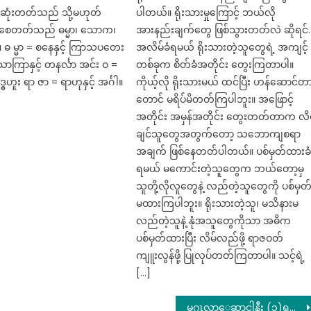
ေဆုံးတတ်သည် သို့မဟုတ်
ပါတယ်။ ရိုးသားမှုကြောင့် ဘယ်လို
ွဲစေတတ်သည် ဓမ္မာ၊ သောက၊
အားနည်းချက်တွေ ဖြစ်သွားတတ်လဲ ဆိုရင်
 ဓ မ္မာ = စနေနှင့် ကြာသပတေး
အလိမ်ခံရမယ် ရိုးသားတဲ့သူတွေရဲ့ အကျင့်
ကြာနှင့် တနင်္လာ အင်း ဝ =
တစ်ခုက စိတ်ခံအတိုင်း တွေးကြတာပါ။
ဗုဒ္ဓဟူး ရာ ဇာ = ရာဟုနှင့် အင်္ဂါ။
ကိုယ့်လို ရိုးသားမယ် ထင်ပြီး ဟန်ဆောင်တ
တောင် မရိပ်မိတတ်ကြပါဘူး။ အဖြောင့်
အတိုင်း အမှန်အတိုင်း တွေးတတ်တာက လိမ
ချင်သူတွေအတွက်တော့ သဘောကျစရာ
အချက် ဖြစ်နေတတ်ပါတယ်။ ပစ်မှတ်ထားခ
ရမယ် မကောင်းတဲ့သူတွေက ဘယ်တော့မှ
သူတို့လိုလူတွေနဲ့ လည်တဲ့သူတွေကို ပစ်မှတ
မထားကြပါဘူး။ ရိုးသားတဲ့သူ၊ မသိနားမ
လည်တဲ့သူနဲ့ နုံအသူတွေကိုသာ အဓိက
ပစ်မှတ်ထားပြီး လိမ်လည်ဖို့ ရာဇဝတ်
ကျူးလွန်ဖို့ ပြုလုပ်တတ်ကြတာပါ။ သင့်ရဲ့
[…]
မဂၤလာေဆာင္ခါနီး (၁)ရက္ အလိုမွာ လုိအပ္တာမ်ားသြား၀ယ္တဲ့ ဇနီးေလာင္း ရင္နာစရာ အျဖစ္ဆုိးနဲ႔ၾကဳံေတြ႕ရ