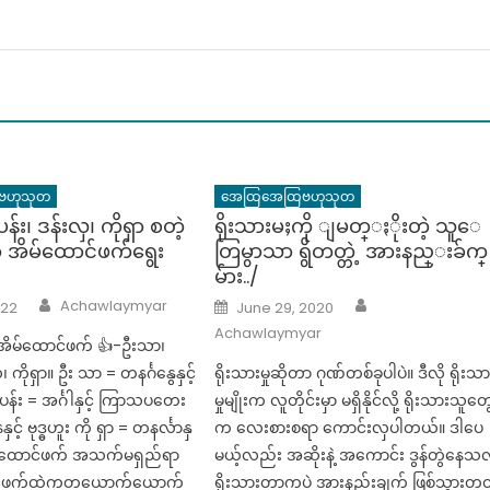
ဗဟုသုတ
အေထြအေထြဗဟုသုတ
န်း၊ ဒန်းလှ၊ ကိုရှာ စတဲ့
ရိုးသားမႈကို ျမတ္ႏိုးတဲ့ သူေ
းရာ အိမ်ထောင်ဖက်ရွေး
တြမွာသာ ရွိတတ္တဲ့ အားနည္းခ်က္
မ်ား../
Author
Author
Posted
Achawlaymyar
022
June 29, 2020
on
Achawlaymyar
 အိမ်ထောင်ဖက် 👍-ဦးသာ၊
ှ၊ ကိုရှာ။ ဦး သာ = တနင်္ဂနွေနှင့်
ရိုးသားမှုဆိုတာ ဂုဏ်တစ်ခုပါပဲ။ ဒီလို ရိုးသာ
ပန်း = အင်္ဂါနှင့် ကြာသပတေး
မှုမျိုးက လူတိုင်းမှာ မရှိနိုင်လို့ ရိုးသားသူတွ
ှင့် ဗုဒ္ဓဟူး ကို ရှာ = တနင်္လာနှ
က လေးစားစရာ ကောင်းလှပါတယ်။ ဒါပေ
ိမ်ထောင်ဖက် အသက်မရှည်ရာ
မယ့်လည်း အဆိုးနဲ့ အကောင်း ဒွန်တွဲနေသလ
င်ဖက်ထဲကတယောက်ယောက်
ရိုးသားတာကပဲ အားနည်းချက် ဖြစ်သွားတ