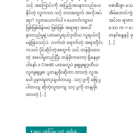
သင့် အကြောင်းကို အပြည့်အဝနားလည်ပေး
စောစီးစွာ သ
နိုင်တဲ့ လူကသာ သင့် ဘဝအတွက် အလိုအပ်
အိမ်ထောင်က
ဆုးံ လူတယောက်ပါ ။ ယောက်ကျားပဲ
အင်း၀၊ ရာဇာ။
ဖြစ်ဖြစ်မိန်းမပဲ ဖြစ်ဖြစ် အရာရာ အပေါ်
သော က = သော
နားလည်မူနဲ့ ပထမလူရယ်ဒုတိယ လူရယ်လို့
တနင်္ဂနွေနှင့် 
မခွဲခြားသင့်ပဲ.. လက်ထဲ ရောက်တဲ့ အရာတိုင်း
[…]
ကသင် ပိုင်ဆိုင်တဲ့အတွက် သင် တန်ဖိုးထား
တဲ့ အပေါ်မူတည်ပြီး တန်ဖိုးကတော့ ရှိနေမှာ
ပါနော်..။ Credit ပထမလူပဲ ဖွဈဖွဈဒုတိယ
လူပဲဖွဈဖွစ ျတနျဖိုးဆိုတာ ထားတဲ့ လူအ
ပေါျမှာပဲမူတညျပါတယျ.. သင့ျကို ခစြျ
ပါတယျ ဆိုတဲ့လူထကျ သင့ျကို တနျဖိုး
ထားတဲ့ […]
Post
ဆင္းရဲလြန္းတဲ့ အဖိုးနဲ႕ အဖြားကိုမွ လုပ္ရက္လိုက္တာ . . .