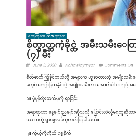
အေထြအေထြဗဟုသုတ
စိတ္ဓာတ္ႀကံ့ခိုင္တဲ့ အမ်ိဳးသ
(၇) မ်ိဳး
Posted
Author
o
June 3, 2020
Achawlaymyar
Comments Off
on
စိ
စိတ်ဓာတ်ကြံ့ခိုင်တယ်လို့ အများက ယူဆထားတဲ့ အမျိုးသမီး
တ
မလှုပ် ကျော်ဖြတ်နိုင်တဲ့ အမျိုးသမီးဟာ အောက်ပါ အရည်အသွ
ဓ
တ္
၁။ ပုံမှန်တိုးတက်မှုကို ရှာခြင်း
ကံ
ခို
အရာရာဟာ နေ့ချင်းညချင်းဆိုသလို ပြောင်းလဲလို့မရဘူဆိုတာကိ
င္
သာ သူတို့ ရှာဖွေလုပ်ယူတတ်ကြပါတယ်။
တဲ
၂။ ကိုယ့်ကိုကိုယ် ဂရုစိုက်
မ်ိ