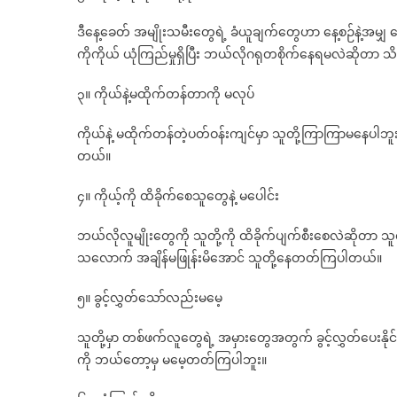
ဒီနေ့ခေတ် အမျိုးသမီးတွေရဲ့ ခံယူချက်တွေဟာ နေ့စဉ်နဲ့အမျှ
မ
ကိုကိုယ် ယုံကြည်မှုရှိပြီး ဘယ်လိုဂရုတစိုက်နေရမလဲဆိုတာ
တ
ထ
၃။ ကိုယ်နဲ့မထိုက်တန်တာကို မလုပ်
မွ
ေ
ကိုယ်နဲ့ မထိုက်တန်တဲ့ပတ်ဝန်းကျင်မှာ သူတို့ကြာကြာမနေပါ
လ
တယ်။
ရွိ
တဲ
၄။ ကိုယ့်ကို ထိခိုက်စေသူတွေနဲ့ မပေါင်း
အ
ဘယ်လိုလူမျိုးတွေကို သူတို့ကို ထိခိုက်ပျက်စီးစေလဲဆိုတာ သူတိ
က
သလောက် အချိန်မဖြုန်းမိအောင် သူတို့နေတတ်ကြပါတယ်။
င
(
၅။ ခွင့်လွှတ်သော်လည်းမမေ့
မ်ိ
သူတို့မှာ တစ်ဖက်လူတွေရဲ့ အမှားတွေအတွက် ခွင့်လွှတ်ပေးနို
ကို ဘယ်တော့မှ မမေ့တတ်ကြပါဘူး။