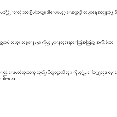
ုင္တဲ့ ႏွလုံးသားရွိပါတယ္။ ဒါေပမယ့္ ေနာက္တစ္ခါ ထပ္မခံရေအာင္သူတို႔ ဒီ
တတ္ၾကပါတယ္။ တစ္ေန႔မွာ ကိုယ္လုပ္ေနတဲ့အရာေတြအတြက္ အက်ိဳးခံစား
ဲဆိုတာကို သူတို႔စိတ္မဝင္စားပါဘူး။ ကိုယ့္ရဲ႕ ေပ်ာ္႐ႊင္မႈ၊ ဝမ္း
ၾကပါတယ္။