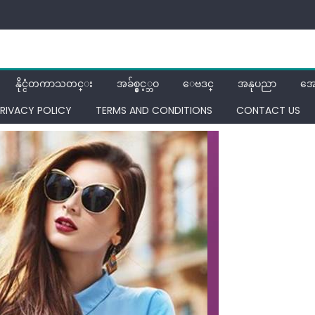
နိုင္ငံတကာသတင္း
အခ်စ္နွင့္ဘဝ
ေဗဒင္
အနုပညာ
အေ
RIVACY POLICY
TERMS AND CONDITIONS
CONTACT US