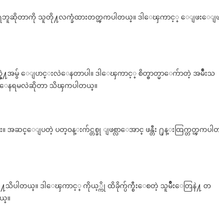
ရဘူဆိုတာကို သူတို႔လက္ခံထားတတ္ၾကပါတယ္။ ဒါေၾကာင့္ ေျဖးေျဖ
ဲ႔အမွ် ေျပာင္းလဲေနတာပါ။ ဒါေၾကာင့္ စိတ္ဓာတ္မာေက်ာတဲ့ အမ်ိဳးသ
တစိုက္ေနရမလဲဆိုတာ သိၾကပါတယ္။
ူး။ အဆင္ေျပတဲ့ ပတ္ဝန္းက်င္တစ္ခု ျဖစ္လာေအာင္ ဖန္တီး ႐ုန္းထြက္တတ္ၾကပါ
တို႔သိပါတယ္။ ဒါေၾကာင့္ ကိုယ့္ကို ထိခိုက္ပ်က္စီးေစတဲ့ သူမ်ိဳးေတြနဲ႔ တ
ယ္။