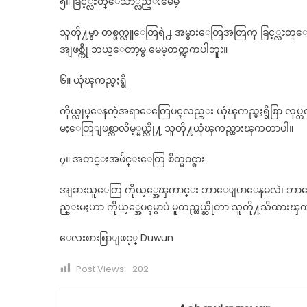
၅။ ခြင့္လႊတ္ေသာ္လည္းမေမ့
သူတို႔မွာ တစ္ဖက္လူေတြရဲ႕ အမွားေတြအတြက္ ခြင့္လႊတ္ေပးႏိ
အျဖစ္ကို ဘယ္ေတာ့မွ မေမ့တတ္ၾကပါဘူး။
၆။ ယုံၾကည္မႈရွိ
ကိုယ္လုပ္ေနတဲ့အရာေတြေပၚလည္း ယုံၾကည္မႈရွိစြာ လုပ္
မႈေတြျဖစ္လာလိမ့္မယ္လို႔ သူတို႔ယုံၾကည္ထားၾကတာပါ။
၇။ အတင္းအဖ်င္းေတြ စိတ္မဝင္စား
အျခားသူေတြ ကိုယ့္အေၾကာင္း ဘာေျပာေနမလဲ၊ ဘာေတြးေနမလ
ည္းမႈဟာ ကိုယ့္အေပၚမွာပဲ မူတည္တယ္ဆိုတာ သူတို႔သိထား
ေလးစားစြာျဖင့္ Duwun
Post Views:
202