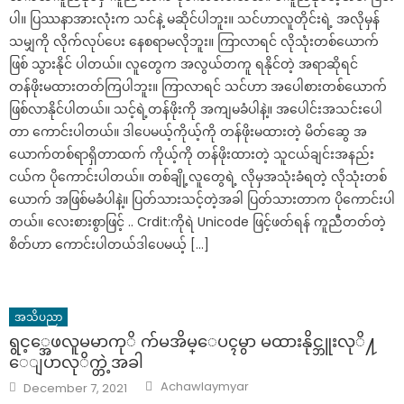
ပါ။ ပြဿနာအားလုံးက သင်နဲ့ မဆိုင်ပါဘူး။ သင်ဟာလူတိုင်းရဲ့ အလိုမှန်
သမျှကို လိုက်လုပ်ပေး နေစရာမလိုဘူး။ ကြာလာရင် လိုသုံးတစ်ယောက်
ဖြစ် သွားနိုင် ပါတယ်။ လူတွေက အလွယ်တကူ ရနိုင်တဲ့ အရာဆိုရင်
တန်ဖိုးမထားတတ်ကြပါဘူး။ ကြာလာရင် သင်ဟာ အပေါစားတစ်ယောက်
ဖြစ်လာနိုင်ပါတယ်။ သင့်ရဲ့တန်ဖိုးကို အကျမခံပါနဲ့။ အပေါင်းအသင်းပေါ
တာ ကောင်းပါတယ်။ ဒါပေမယ့်ကိုယ့်ကို တန်ဖိုးမထားတဲ့ မိတ်ဆွေ အ
ယောက်တစ်ရာရှိတာထက် ကိုယ့်ကို တန်ဖိုးထားတဲ့ သူငယ်ချင်းအနည်း
ငယ်က ပိုကောင်းပါတယ်။ တစ်ချို့လူတွေရဲ့ လိုမှအသုံးခံရတဲ့ လိုသုံးတစ်
ယောက် အဖြစ်မခံပါနဲ့။ ပြတ်သားသင့်တဲ့အခါ ပြတ်သားတာက ပိုကောင်းပါ
တယ်။ လေးစားစွာဖြင့် .. Crdit:ကိုရဲ Unicode ဖြင့်ဖတ်ရန် ကူညီတတ်တဲ့
စိတ်ဟာ ကောင်းပါတယ်ဒါပေမယ့် […]
အသိပညာ
ရွင့္အေဖလူမမာကုိ က်မအိမ္ေပၚမွာ မထားနိုင္ဘူးလုိ႔
ေျပာလုိက္တဲ့အခါ
Author
Posted
Achawlaymyar
December 7, 2021
on