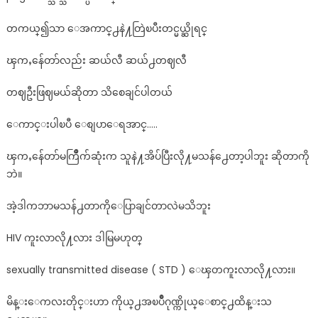
တကယ္၍သာ ေအကာင္႕နဲ႔တြဲၿပီးတင္မယ္ဆိုရင္
ၾကႇန်ေတာ်လည်း ဆယ်လီ ဆယ်႕တဈလီ
တဈဦးဖြဈမယ်ဆိုတာ သိစေချင်ပါတယ်
ေကာင္းပါၿပီ ေစျပာေရအာင္…..
ၾကႇန်ေတာ်မကြိဳက်ဆုံးက သူနဲ႔အိပ်ပြီးလို႔မသန်႕ေတာ့ပါဘူး ဆိုတာကို
ဘဲ။
အဲ့ဒါကဘာမသန်႕တာကိုေပြာချင်တာလဲမသိဘူး
HIV ကူးလာလို႔လား ဒါမြမဟုတ္
sexually transmitted disease ( STD ) ေၾတကူးလာလို႔လား။
မိန္းေကလးတိုင္းဟာ ကိုယ္႕အၿပိဳဂုဏ္ကိုယ္ေစာင္႕ထိန္းသ