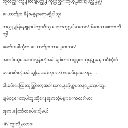
သူလည္းသူ႔ဆႏၵျပည္႕ ကိုယ္လည္းကိုယ္႕ဆႏၵျပည္႕မို႔
ေယာက်ျား မိန်းမခွဲနာစရာမရွိပါဘူး
ဘယ္သူ႔မြမနဈနာပါဘူးဆိုသူ ေသာက္႐ူး်မားကလဲအ်မားသား။ထားလို
က္ပါ
ခေတ်အခါကိုက ေယာက်ျားသားျမားကလဲ
အတင်းဆွဲေဆာင်လွန်းတဲ့အခါ ချစ်တာတဈခုတည်းနဲ႔မၾက်စိစုံမွိတ်
ေပးၿပီးတဲ့အခါယူသြားတဲ့လူကလဲ စားၿပီးနားမလည္ ….
ဝါးၿပီးေထြးထုတ္သြားတဲ့အခါ ၾကႇန္မကိုယ္ကမသန္႕ေတာ့ပါဘူး
မျဖဴစင္ေတာ့ပါဘူးဆိုေနၾကတဲ့မိန္းေကလး်မား
ၾကႇန်ေတာ်ထပ်ေမးပါ့မယ်
HIV ကူးလို႔လား။