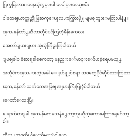
႐ြက္ရမြာလား။ေနလိုက္စမ္းပါ ေခါင္းေမာ့ၿပီး
ငါတေဈယာက္ဘယ္လိုမြဆက္ေၾလႇာက္သြားဖို႔ မျဖဈဘူးေမတြးပါနဲ႔။
ၾကႇန်ေတာ်႕ဆီလာတိုင်ပင်ကြတဲ့မိန်းကေလး
အေတာ်ျမားျမား အဲ့လိုကြဳံဖူးကြပါတယ်
ျဖဈခါစ ခံစားရခါစေကတာ့ မနည္းေ်ဖာင္းေဖ်ပးခဲ့ရေပမယ္႕
အထိုင်ကၾသႇားတဲ့အခါ ေျပာ်ရွွင်စရာ ဘဝတွေပိုင်ဆိုင်ထားကြတာ
ၾကႇန်ေတာ် သက်သေအဖြဈ အျမားကြီးပြႏိုင်ပါတယ်
။ေတာ်ေသးပြီ။
ေနာက်တဈခါ ၾကႇန်မကမသန်႕ေတာ့ဘူးဆိုတဲ့စကားမကြားချင်ေတာ့
ပါ။
ကိုယ္႕ဘဝကိုယ္ထိန္းသိမ္းႏိုင္ပါေစ