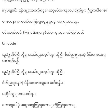
။ျဖဈၿပီးသြားရင္လဲဘဝကိုရင္ေကာ့ၿပီးေၾလႇာက္လြမ္းႏိုင္ၾကပါေစ။
ေစတနာ ေမတၱာ်မားစြာျဖင္႕ မူရင္းေရးသားသူ..
မင်းထက်လွင် (Minctionary)ထံမွ ကူးယူေဖာ်ပြပါသည်
Unicode
သူနဲ႔အိပ်ပြီးလို႔ မသန်႕ေတာ့ပါဘူး ဆိုပြီး စိတ်ညဈနေတဲ့ မိန်းကေလးျ
မား ဖတ်ရန်
သူနဲ႔အိပ်ပြီးလို႔ မသန်႕ေတာ့ပါဘူး ဆိုပြီး
စိတ်ညဈနေတဲ့ မိန်းကေလးျမား ဖတ်ရန်..။
မဆိုင်သူျမားမဖတ်ရ..။
ကောငျးပါပွီ မပွောခငျကြှနျတောျ့ကိုကြှနျတောျ