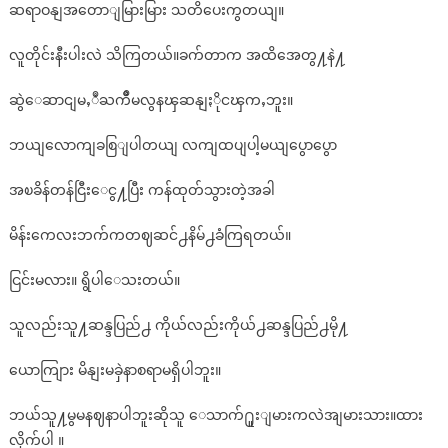
ဆရာဝနျအတောျမြားမြား သတိပေးကွတယျ။
လူတိုင်းနီးပါးလဲ သိကြတယ်။ခက်တာက အထိအေတွ႔နဲ႔
ဆွဲေဆာငျမႇဳႀကိဳမလွနၾဆနျႏိုငၾကႇဘူး။
ဘယျလောကျခစြျပါတယျ လကျထပျပါ့မယျပွောပွော
အၿခိန်တန်ငြီးေငွ႔ပြီး ကန်ထုတ်သွားတဲ့အခါ
မိန်းကေလးဘက်ကတဈဆင်႕နိမ်႕ခံကြရတယ်။
ငြင်းမလား။ ရွိပါေသးတယ်။
သူလည်းသူ႔ဆန္ဒပြည်႕ ကိုယ်လည်းကိုယ်႕ဆန္ဒပြည်႕မို႔
ယောကျြား မိနျးမခှဲနာစရာမရှိပါဘူး။
ဘယ်သူ႔မွမနဈနာပါဘူးဆိုသူ ေသာက်႐ူးျမားကလဲအျမားသား။ထား
လိုက်ပါ ။