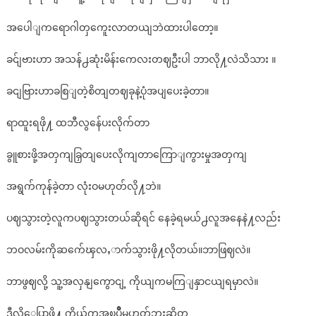
အပေါျကရောဂါတှကေူးလာတယျဘဲထားပါတော့။
ခင်ျဗားဟာ အသန်႕ဆုံးမိန်းကေလးတဈဦးပါ ဘာလို႔လဲသိသား ။
ခငျဗြားဟာခစြျတဲ့စိတျတဈခုနဲ့ပုံအပျပေးခဲ့တာ။
ရာထူးရဖို႔ ထဘီလွန်ေပးလိုက်တာ
ခွူစားဖို့အတှကျခြှတျပေးလိုကျတာကြောျကွားမှုအတှကျ
အရွက်ကုန်ခဲ့တာ လုံးဝမဟုတ်လို႔ဘဲ။
ပဈသွားတဲ့လူကပဈသွားတယ်ဆိုရင် နေခဲ့ရမယ်႕လူအနေနဲ႔လည်း
ဘဝလမ်းကိုဆက်ေၾလႇာက်သွားဖို႔လိုတယ်။ဘာဖြဈလဲ။
ဘာဖွဈလို့ သူ့အလှနျကွောငျ့ ကိုယျကမကြျနှာငယျရမှာလဲ။
ဒီလိုေပြာဖို႔ ကိုယ်ကအၿပိဳမဟုတ်ဘူးဆိုတ