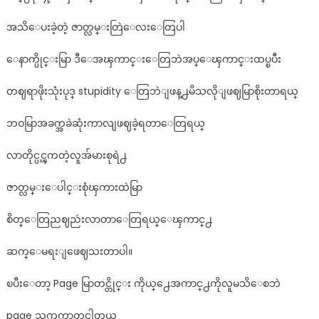
အသိေပးခဲ့တဲ့ ဇာတ္လမ္းတြဲေလးေတြပါ
ေနာက္ပိုင္းမြာ ဒီေအၾကာင္းေတြဘဲအပ္ေၾကာင္းထပ္ၿပီး
တဈရာဖိုးသုံးပုဒ္ stupidity ေတြဘဲျဖန္႕မိသလိုျဖဈမြာစိုးတာရယ္
ဘဝမြာအခက္အခဲဆုံးကာလျဖဈခဲ့ရတာေတြရယ္
လာတိုင္ပင္ၾကတဲ့လူအ်မားစုရဲ႕
ဇာတ္လမ္းေပါင္းစုံၾကားထဲမြာ
စိတ္ေတြညဈညဴးလာတာေတြရယ္ေၾကာင္႕
ဆက္ေမရးျဖေဈသးတာပါ။
ၿပီးေတာ့ Page မြာတင္တိုင္း ကိုယ္႕ေအကာင္႕ကိုလူမသိေစဘဲ
page သက္သက္သာတင္ပါတယ္