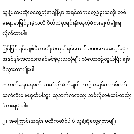
သူနဲ့ပထမဆုံးစတွေ့တဲ့အချိန်မှာ အရင်ထဲကတွေ့ခဲ့ဖူးသလို၊ တစ်
နေရာမှာမြင်ဖူးခဲ့သလို စိတ်ထဲမှာရင်းနှီးနေတဲ့ခံစားချက်မျိုးရ
လိုက်တာပါ။
မြင်မြင်ချင်းချစ်မိတာမျိုးမဟုတ်ရင်တောင် ခဏလေးအတွင်းမှာ
အနှစ်နှစ်အလလကခင်မင်ခဲ့ဖူးသလိုမျိုး သံယောဇဉ်တွယ်ပြီး ချစ်
မိသွားတာမျိုးပါ။
တကယ်ရှေးရေစက်သာဆိုရင် စိတ်ချပါ။ သင့်အချစ်ကတစ်ဖက်
သက်လုံး၀ မဟုတ်ပါဘူး၊ သူဘက်ကလည်း သင့်လိုတစ်ထပ်တည်း
ခံစားရမှာပါ။
၂။ အကြောင်းအရင်း မတိုက်ဆိုင်ပါပဲ သူနဲ့ဆုံတွေ့ရတာမျိုး