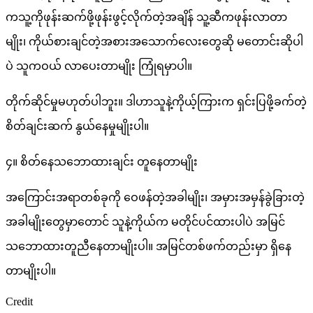
ကသူ့ကိုဖုန်းဆက်ဖို့ဖုန်းဖွင့်လိုက်တဲ့အချိန် သူ့ဆီကဖုန်းလာတာ
မျိုး၊ ကိုယ်စားချင်တဲ့အစားအသောက်လေးတွေဆို မတောင်းဆိုပါ
ပဲ သူကဝယ် လာပေးတာမျိုး ကြုံရမှာပါ။
တိုက်ဆိုင်မှုမဟုတ်ပါဘူး။ ဒါဟာသူနဲ့ကိုယ့်ကြားက ရှင်းပြဖို့ခက်တဲ့
စိတ်ချင်းဆက် နွယ်နေမှုမျိုးပါ။
၄။ စိတ်နေသဘောထားချင်း တူနေတာမျိုး
အကြောင်းအရာတစ်ခုကို ဝေဖန်တဲ့အခါမျိုး၊ အမှားအမှန်ခွဲခြားတဲ့
အခါမျိုးတွေမှာတောင် သူနဲ့ကိုယ်က မတိုင်ပင်ထားပါပဲ အမြင်
သဘောထားတူညီနေတာမျိုးပါ။ အမြင်တစ်ဖက်တည်းမှာ ရှိနေ
တာမျိုးပါ။
Credit