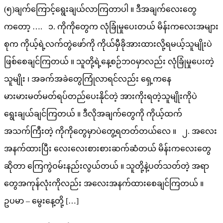
(၅)ချက်ကြောင့်ရွေးချယ်လာကြတာပါ ။ ဒီအချက်လေးတွေ
ကတော့ …. ၁. ကိုကိုတွေက လုံခြုံမှုပေးတယ် မိန်းကလေးအများ
စုက ကိုယ့်ရဲ့လက်တွဲဖော်ကို ကိုယ်မှီခိုအားထားလို့ရမယ့်သူမျိုးပဲ
ဖြစ်စေချင်ကြတယ် ။ သူတို့ရဲ့နေ့စဉ်ဘဝမှာလည်း လုံခြုံမှုပေးတဲ့
သူမျိုး ၊ အခက်အခဲတွေကြုံလာရင်လည်း ရှေ့ကနေ
မားမားမတ်မတ်ရပ်တည်ပေးနိုင်တဲ့ အားကိုးရတဲ့သူမျိုးကိုပဲ
ရွေးချယ်ချင်ကြတယ် ။ ဒီလိုအချက်တွေကို ကိုယ့်ထက်
အသက်ကြီးတဲ့ ကိုကိုတွေမှာပဲတွေ့ရတတ်တယ်လေ ။ ၂. အလေး
အနက်ထားပြီး လေးလေးစားစားဆက်ဆံတယ် မိန်းကလေးတွေ
ဆိုတာ ကြေကွဲဝမ်းနည်းလွယ်တယ် ။ သူတို့နဲ့ပတ်သတ်တဲ့ အရာ
တွေအကုန်လုံးကိုလည်း အလေးအနက်ထားစေချင်ကြတယ် ။
ဥပမာ – မွေးနေ့တို့ […]