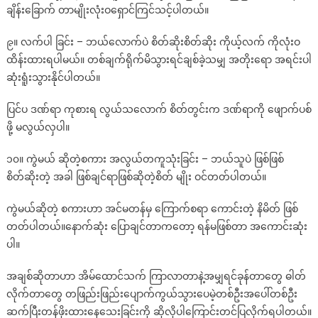
ချိန်းခြောက် တာမျိုးလုံးဝရှောင်ကြင်သင့်ပါတယ်။
၉။ လက်ပါ ခြင်း – ဘယ်လောက်ပဲ စိတ်ဆိုးစိတ်ဆိုး ကိုယ့်လက် ကိုလုံးဝ
ထိန်းထားရပါမယ်။ တစ်ချက်ရိုက်မိသွားရင်ချစ်ခဲ့သမျှ အတိုးရော အရင်းပါ
ဆုံးရူံးသွားနိုင်ပါတယ်။
ပြင်ပ ဒဏ်ရာ ကုစားရ လွယ်သလောက် စိတ်တွင်းက ဒဏ်ရာကို ဖျောက်ပစ်
ဖို့ မလွယ်လှပါ။
၁၀။ ကွဲမယ် ဆိုတဲ့စကား အလွယ်တကူသုံးခြင်း – ဘယ်သူပဲ ဖြစ်ဖြစ်
စိတ်ဆိုးတဲ့ အခါ ဖြစ်ချင်ရာဖြစ်ဆိုတဲ့စိတ် မျိုး ဝင်တတ်ပါတယ်။
ကွဲမယ်ဆိုတဲ့ စကားဟာ အင်မတန်မှ ကြောက်စရာ ကောင်းတဲ့ နိမိတ် ဖြစ်
တတ်ပါတယ်။နောက်ဆုံး ပြောချင်တာကတော့ ရန်မဖြစ်တာ အကောင်းဆုံး
ပါ။
အချစ်ဆိုတာဟာ အိမ်ထောင်သက် ကြာလာတာနဲ့အမျှရင်ခုန်တာတွေ ဓါတ်
လိုက်တာတွေ တဖြည်းဖြည်းပျောက်ကွယ်သွားပေမဲ့တစ်ဦးအပေါ်တစ်ဦး
ဆက်ပြီးတန်ဖိုးထားနေသေးခြင်းကို ဆိုလိုပါကြောင်းတင်ပြလိုက်ရပါတယ်။