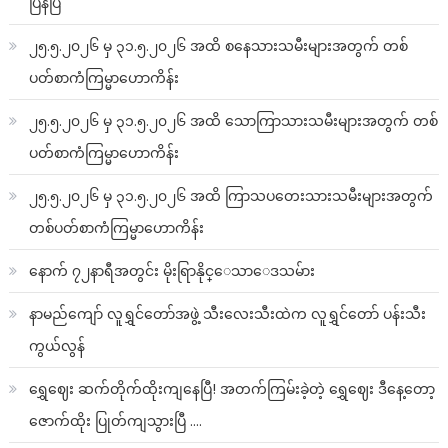
ပြန်ပြီ
၂၅.၅.၂၀၂၆ မှ ၃၁.၅.၂၀၂၆ အထိ စနေသားသမီးများအတွက် တစ်
ပတ်စာကံကြမ္မာဟောကိန်း
၂၅.၅.၂၀၂၆ မှ ၃၁.၅.၂၀၂၆ အထိ သောကြာသားသမီးများအတွက် တစ်
ပတ်စာကံကြမ္မာဟောကိန်း
၂၅.၅.၂၀၂၆ မှ ၃၁.၅.၂၀၂၆ အထိ ကြာသပတေးသားသမီးများအတွက်
တစ်ပတ်စာကံကြမ္မာဟောကိန်း
နောက် ၇၂နာရီအတွင်း မိုးရြာနိုင္ေသာေဒသမ်ား
နာမည်ကျော် လူရွှင်တော်အဖွဲ့ သီးလေးသီးထဲက လူရွှင်တော် ပန်းသီး
ကွယ်လွန်
ရွှေဈေး ဆက်တိုက်ထိုးကျနေပြီ! အတက်ကြမ်းခဲ့တဲ့ ရွှေဈေး ဒီနေ့တော့
ဇောက်ထိုး ပြုတ်ကျသွားပြီ ….