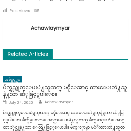
Post Views:
195
Achawlaymyar
Related Articles
အခ်စ္နွင့္ဘဝ
မ်က္ရည္သုတ္ေပးမဲ႔သူထက္ မငိုေအာင္ ထားေပးတဲ႔သူ
နဲ႔သာ ဆံုခြင့္ရပါေစ။
Author
Posted
Achawlaymyar
July 24, 2020
on
မ်က္ရည္သုတ္ေပးမဲ႔သူထက္ မငိုေအာင္ ထားေပးတဲ႔သူနဲ႔သာ ဆံုခြ
င့္ရပါေစ။ စိတ္ခ်မ္းသာေအာင္ထားေပးမဲ႔သူထက္ စိတ္မဆင္းရဲေအာင္
ထားႏိုင္သူနဲ႔သာ ေတြ႔ခြင့္ေပးပါ။ မ်က္ႏွာမွာ ၿပံဳးထားတဲ႔သူထ