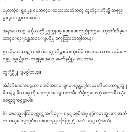
မမွားတဲ့ေရွ႕ေန မေသတဲ့ေဆးသမားဆိုသလို လူတိုင္းကိုယ္စီ တစ္ခုခု
မွားဖူးတတ္ၾကစၿမဲပါ။
အနာေဟာင္းကို လက္ကိုင္တုတ္အျဖစ္ ခဏခဏထုတ္သုံးရင္ေတာ့အဲဒီအိမ္ေ
ထာင္ေရးျပန္အဆင္ေျပဖို႔ ခက္ခဲသြားတတ္ပါတယ္။
၅။ အိမ္ေထာင္ဘက္ ၏ မိဘနဲ႔ အိမ္သားမ်ားကိုထိခိုက္ေစေသာ စကားမ်ား –
ရန္ျဖစ္တယ္ဆိုတာ တစ္ခုခုအေပၚ မေက်နပ္လို႔ သေဘာမ
တူႏိုင္လို႔ ျဖစ္ပါတယ္။
အဲဒီကိစၥအေပၚသာ အေခ်အတင္ ျငင္းခုန္သင့္ပါတယ္။အိမ္ေထာင္ဘက္ရဲ႕
မိဘနဲ႔ မိသားစု ကို ေစာင္းေျပာတာမ်ိဳး၊ထိခိုက္ေစတဲ့ စကားမ်ိဳး လုံး
ဝေရွာင္ၾကင္ရမွာပါ။
၆။ ပစၥည္းလြင့္ပစ္တတ္တဲ့အက်င့္ – ရန္ျဖစ္ၿပီဆိုမွ နဂိုကတည္းက အသံ
ကက်ယ္ေလွာင္ၿပီးသား၊ပစၥည္းလြင့္ပစ္တဲ့ အသံ၊ ခုန္ထု တဲ့အသံ၊