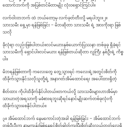
ထောက်ဘက်ကို အပြစ်တင်မိတာမျိုး လုံးဝရှောင်ကြင်ပါ။
လက်ဝါးတဘက် ထဲ ဘယ်တော့မှ လက်ခုတ်တီးလို့ မရပါဘူး။၂။
သားသမီး ရှေ့မှာ ရန်ဖြစ်ခြင်း – မိဘဆိုတာ သားသမီး ရဲ့ အားကိုးရာ ဖြစ်
သလို
ခိုလုံရာ လည်းဖြစ်ပါတယ်။လင်မယားနှစ်ယောက်ပြဿနာ တစ်ခုခု ရှိခဲ့ရင်
သားသမီးကို ရှောင်ပါ။လင်မယား ရန်ဖြစ်တယ်ဆိုတာ လူကြီး နှစ်ဦးရဲ့ ကိစ္စ
ပါ။
မိဘရန်ဖြစ်တာကို ကလေးတွေ တွေ့သွားရင် ကလေးရဲ့အတွင်းစိတ်ကို
ထိခိုက်သွားနိုင်သလိုသူတို့ရဲ့ အနာဂတ်အိမ်ထောင်ရေး အပေါ်ထားရှိတဲ့
စိတ်ထား ကိုပါထိခိုက်နိုင်ပါတယ်။တကယ်လို့ သားသမီးများဟာအိမ်မှာ
သာယာတဲ့အရသာကို မခံစားရဘူးဆိုရင်နောင်မျိုးဆက်တစ်ခုလုံးကို
ထိခိုက်သွားစေနိုင်ပါတယ်။
၃။ အိမ်ထောင်ဘက် နေမကောင်းတဲ့အခါ ရန်ဖြစ်ခြင်း – အိမ်ထောင်ဘက်
တစ်ဦးဦးက နာမကျန်းဖြစ်နေရင်စိတ်ဓါတ်ကျပြီးစိတ်ဆိုးလွယ်တတ်လေ့ရှိ