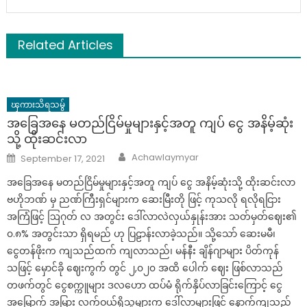
Related Articles
ၾကားသိရသမွ်
အခြေအနေ မတည်ငြိမ်မှုများနှင့်အတူ ကျပ် ငွေ အနိမ့်ဆုံး
သို့ ထိုးဆင်းလာ
Author
Posted
Achawlaymyar
September 17, 2021
on
အခြေအနေ မတည်ငြိမ်မှုများနှင့်အတူ ကျပ် ငွေ အနိမ့်ဆုံးသို့ ထိုးဆင်းလာ
ဗဟိုဘဏ် မှ ညဏ်ကြီးရှင်များက ဆေးမြီးတို ဖြင့် ကုသလို ရလိုရငြား
အကြံဖြင့် ဩဂုတ် လ အတွင်း ဒေါ်လာလဲလှယ်နှုန်းအား သတ်မှတ်ဈေး၏
၀.၈% အတွင်းသာ ရှိရမည် ဟု ပြဠာန်းလာခဲ့သည်။ သို့သော် ဆေးမမီ၊
ငွေတန်ဖိုးက ကျသည်ထက် ကျလာသည်၊ မန်နီး ချိန်ဂျာများ ပိတ်ကုန်
သဖြင့် မှောင်ခို ဈေးကွက် တွင် ၂,၀၂၀ အထိ ပေါက် ဈေး ဖြစ်လာသည်
တဖက်တွင် ငွေစက္ကူများ ဒလဟော ထပ်မံ ရိုက်နှိပ်လာခြင်းကြောင့် ငွေ
အမြောက် အမြား လက်ဝယ်ရှိသူများက ဒေါ်လာများဖြင့် နောက်ကျသည့်