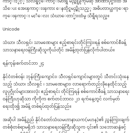
က်ာင္းႏွင့္ သီလရွင္ေက်ာင္းမ်ားရွိ မည္သူ႔ကိုမဆို အာဏာပိုင္မ်ားထံ အ
သိေပး အေၾကာင္းၾကား ေနထိုင္ရမည္ဆိုသည့္ အဓိပၸာယ္သက္ေရာ
က္ေၾကာင္း မႏၲေလး သံဃာေတာ္မ်ားထံမွ သိရွိရသည္။
Unicode
သံဃာ၊ သီလရှင်၊ သာမဏေများ ဧည့်စာရင်းတိုင်ကြားရန် စစ်ကောင်စီခန့်
သာသနာရေးဝန်ကြီးဆိုသူကိုယ်တိုင် အမိန့်ထုတ်ပြန်လိုက်ပါတယ်။
ရန်ကုန်၊စက်တင်ဘာ ၂၄
နိုင်ငံတစ်ဝန်း ဘုန်းကြီးကျောင်း၊ သီလရှင်ကျောင်းများတွင် သီတင်းသုံးနေ
သည့် သံဃာ၊ သီလရှင် ၊ သာမဏေများ၊ လာရောက်တည်းခိုနေထိုင်သည့်
လူပုဂ္ဂိုလ်များအားလုံး ဧည့်စာရင်း တိုင်ကြရန် စစ်ကောင်စီခန့် သာသနာရေး
ဝန်ကြီးဟုဆိုသာ ကိုကိုက စက်တင်ဘာလ ၂၁ ရက်နေ့တွင် လက်မှတ်
ရေးထိုး၍ အမိန့် တစ်ရပ်ထုတ်ပြန်သည်။
အဆိုပါ အမိန့်ဥည် နိုင်ငံတော်သံဃမဟာနာယက(မဟန)၏ ညွှန်ကြားချက်
တစ်စုံတစ်ရာမရှိဘဲ သာသနာရေးဝန်ကြီးဆိုသူက ၎င်း၏ သဘောဆန္ဒဲဖင့်