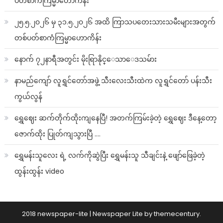
ပတ်စာကံကြမ္မာဟောကိန်း
၂၅.၅.၂၀၂၆ မှ ၃၁.၅.၂၀၂၆ အထိ ကြာသပတေးသားသမီးများအတွက်
တစ်ပတ်စာကံကြမ္မာဟောကိန်း
နောက် ၇၂နာရီအတွင်း မိုးရြာနိုင္ေသာေဒသမ်ား
နာမည်ကျော် လူရွှင်တော်အဖွဲ့ သီးလေးသီးထဲက လူရွှင်တော် ပန်းသီး
ကွယ်လွန်
ရွှေဈေး ဆက်တိုက်ထိုးကျနေပြီ! အတက်ကြမ်းခဲ့တဲ့ ရွှေဈေး ဒီနေ့တော့
ဇောက်ထိုး ပြုတ်ကျသွားပြီ ….
ရွှေမန်းသူလေး ရဲ့ လက်ကိုဆွဲပြီး ရွှေမန်းသူ သီချင်းနဲ့ ဖျော်ဖြေခဲ့တဲ့
ထွန်းထွန်း video
2018 newspaper-lite
|
Newspaper Lite by
themecentury
.