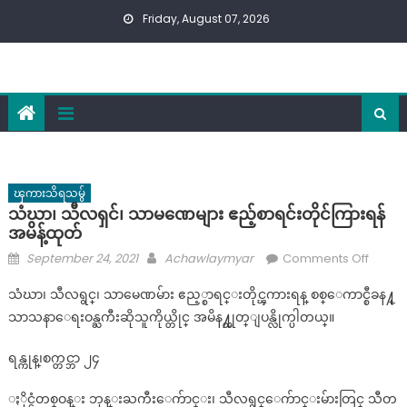
Skip
Friday, August 07, 2026
to
content
ၾကားသိရသမွ်
သံဃာ၊ သီလရှင်၊ သာမဏေများ ဧည့်စာရင်းတိုင်ကြားရန်
အမိန့်ထုတ်
Posted
Author
on
September 24, 2021
Achawlaymyar
Comments Off
on
သံဃာ၊
သံဃာ၊ သီလရွင္၊ သာမေဏမ်ား ဧည့္စာရင္းတိုင္ၾကားရန္ စစ္ေကာင္စီခန႔္
သီလရှင
သာသနာေရးဝန္ႀကီးဆိုသူကိုယ္တိုင္ အမိန႔္ထုတ္ျပန္လိုက္ပါတယ္။
သာမ
များ
ရန္ကုန္၊စက္တင္ဘာ ၂၄
ဧည့်စာရ
တိုင်ကြ
ႏိုင္ငံတစ္ဝန္း ဘုန္းႀကီးေက်ာင္း၊ သီလရွင္ေက်ာင္းမ်ားတြင္ သီတ
ရန်