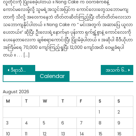
လူတိုင်းကို ပြုံးစေခဲ့ပါတယ် ။ Nong Cake က ဝဝကစ်ကစ်နဲ့
ကောင်မလေးမို့လို့ သူမရဲ့အသွင်အပြင်က ကောင်လေးတွေသဘောမကျ
တာကို သိလို့ အဝေးကနေဘဲ တိတ်တဆိတ်ကြည့်ပြီး တိတ်တိတ်လေးသာ
သဘောကျနိုင်ပါတယ် ။ Nong Cake က ” မင်းအတွက် အဆာပြေ ယူလာ
ပေးတယ်။” ဆိုပြီး ဦးလေးရဲ့နောက်မှာ ပုန်းကာ ရှက်ရွှံ့စွာနဲ့ ကောင်လေးကို
ပေးနေတာလေးက ချစ်စရာကောင်းပြီး ပြုံးမိခဲ့ပါတယ် ။ အဆိုပါ ဗီဒီယိုဟာ
အကြိမ်ရေ 70,000 ကျော်ကြည့်ရှုပြီး 12,000 ကျော်အထိ ဝေမျှခံရပါ
တယ် ။ . . . […]
Post
ဒီရာသီဖွား (၅) ခုကတော့ လိုချင်ပြီဟေ့ ဆိုရင် ဘယ်လိုမှကို တားမရတော့ဘူး
အသက် ၆နှစ်အရွယ်တည်းနဲ့ ကိုယ်ပိုင်စီးပွါးရေးလုပ်ငန်းတစ်ခုကိုစတင်ခဲ့တဲ့ ကောင်လေးတစ်ဦး
Calendar
navigation
August 2026
M
T
W
T
F
S
S
1
2
3
4
5
6
7
8
9
10
11
12
13
14
15
16