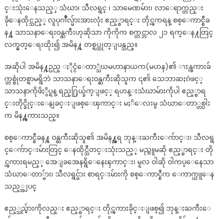
င္းသုံးေနသည့္ သံဃာ၊ သီလရွင္ ၊ သာမေဏမ်ား၊ လာေရာက္တည္း
အမိန့်
ခိုေနထိုင္သည့္ လူပုဂၢိဳလ္မ်ားအားလုံး ဧည့္စာရင္း တိုင္ၾကရန္ စစ္ေကာင္စီခ
ထုတ်
န႔္ သာသနာေရးဝန္ႀကီးဟုဆိုသာ ကိုကိုက စက္တင္ဘာလ ၂၁ ရက္ေန႔တြင္
လက္မွတ္ေရးထိုး၍ အမိန႔္ တစ္ရပ္ထုတ္ျပန္သည္။
အဆိုပါ အမိန႔္ဥည္ ႏိုင္ငံေတာ္သံဃမဟာနာယက(မဟန)၏ ၫႊန္ၾကားခ်
က္တစ္စုံတစ္ရာမရွိဘဲ သာသနာေရးဝန္ႀကီးဆိုသူက ၎၏ သေဘာဆႏၵဲဖင့္
သာသနာကိုဖိႏွိပ္ရန္ ရည္႐ြယ္ခ်က္ျဖင့္ ရဟန္းသံဃာမ်ားကိုပါ ဧည့္စာရ
င္းတိုင္ခိုင္းေနျခင္းျဖစ္ေၾကာင္း မႏၲေလးမွ သံဃာေတာ္တစ္ပါး
က မိန႔္ၾကားသည္။
စစ္ေကာင္စီခန႔္ ဝန္ႀကီးဆိုသူ၏ အမိန႔္အရ ဘုန္းႀကီးေက်ာင္း၊ သီလရွ
င္ေက်ာင္းမ်ားတြင္ ေနထိုင္သီတင္းသုံးသည့္ မည္သူမဆို ဧည့္စာရင္း တို
င္ၾကားရမည့္ အေျခအေနရွိေနေၾကာင္း၊ မူလ ဝါဆို ဝါကပ္ေနေသာ
သံဃာေတာ္မ်ား၊ သီလရွင္မ်ား စာရင္းမ်ားကို စစ္ေကာင္စီက ေကာက္ယူေန
သည့္အျပင္
ဧည့္သည္မ်ားကိုလည္း ဧည့္စာရင္း တိုင္ၾကားခိုင္းျဖစ္၍ ဘုန္းႀကီးေ