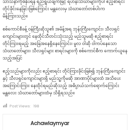
သာသနာကိုဖိနှိပ်ရန် ရည်ရွယ်ချက်ဖြင့် ရဟန်းသံဃာများကိုပါ ဧည့်စာရင်း
တိုင်ခိုင်းနေခြင်းဖြစ်ကြောင်း မန္တလေးမှ သံဃာတော်တစ်ပါးက
မိန့်ကြားသည်။
စစ်ကောင်စီခန့် ဝန်ကြီးဆိုသူ၏ အမိန့်အရ ဘုန်းကြီးကျောင်း၊ သီလရှင်
ကျောင်းများတွင် နေထိုင်သီတင်းသုံးသည့် မည်သူမဆို ဧည့်စာရင်း
တိုင်ကြားရမည့် အခြေအနေရှိနေကြောင်း၊ မူလ ဝါဆို ဝါကပ်နေသော
သံဃာတော်များ၊ သီလရှင်များ စာရင်းများကို စစ်ကောင်စီက ကောက်ယူနေ
သည့်အပြင်
ဧည့်သည်များကိုလည်း ဧည့်စာရင်း တိုင်ကြားခိုင်းဖြစ်၍ ဘုန်းကြီးကျောင်း
နှင့် သီလရှင်ကျောင်းများရှိ မည်သူ့ကိုမဆို အာဏာပိုင်များထံ အသိပေး
အကြောင်းကြား နေထိုင်ရမည်ဆိုသည့် အဓိပ္ပာယ်သက်ရောက်ကြောင်း
မန္တလေး သံဃာတော်များထံမှ သိရှိရသည်။
Post Views:
198
Achawlaymyar