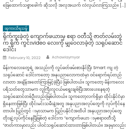
ခြေထောက်သစ္စာဖေါက် ဆိုသလို အလုအယက် လဲလှယ်လာကြသည်။ […]
ၾကားသိရသမွ်
ရိုက်ကူးခဲ့တဲ့ ကျောက်ဖယားမှ ဧရာ ဝတီသို့ ဇာတ်လမ်းတွဲ
က ရိုက် ကွင်းvideo လေးကို မျှဝေလာခဲ့တဲ့ သရုပ်ဆောင်
ဒေါင်း
Author
Posted
Achawlaymyar
February 10, 2022
on
မိန်းကလေးတွေရဲ့ အသည်းကို လှုပ်ခတ်ဖမ်းစားနိုင်ပြီး Smart ကျ တဲ့
သရုပ်ဆောင် ဒေါင်းကတော့ အနုပညာလောကထဲမှာ ဝင်ရောက်ရပ်တည်
လာတာ အချိန်အတော်ကြာမြင့်ခဲ့ပြီပဲ ဖြစ်ပါတယ်။ သူကတော့ မိန်းကလေး
ပရိသတ်တွေသာမက လူကြီးလူငယ်မရွေးချစ်ပြီးအားပေးနေရတဲ့
သရုပ်ဆောင်တစ်ဦးလည်းဖြစ်ပါတယ်။ သူကတော့လက်ရှိမှာ ထိုင်းနိုင်ငံမှာ
ရှိနေတာဖြစ်ပြီး ထိုင်းမင်းသမီးနဲ့အတူ အနုပညာအလုပ်တွေကို လုပ်ကိုင်နေ
တာပါ။ ပြည်တွင် းမှာသာမက ပြည်ပနိုင်ငံအထိပါ အနုပညာအလုပ်တွေ
တိုးချဲ့လုပ်ကိုင်နေပြီဖြစ်တဲ့ ဒေါင်းက “ကျောက်ဖယာ းမှဧရာဝတီသို့
“ဇာတ်ကားမှာလည်း ပါဝင်သရုပ်ဆောင်ထားတာဖြစ်ပါတယ်။ အခုမှာလည်း