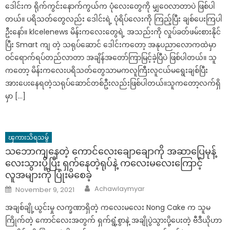
ဒေါင်းက ရိုက်ကွင်းနောက်ကွယ်က ပုံလေးတွေကို မျှဝေလာတာပဲ ဖြစ်ပါ
တယ်။ ပရိသတ်တွေလည်း ဒေါင်းရဲ့ ပုံရိပ်လေးကို ကြည့်ပြီး ချစ်ပေးကြပါ
ဦးနော်။ klcelenews မိန်းကလေးတွေရဲ့ အသည်းကို လှုပ်ခတ်ဖမ်းစားနိုင်
ပြီး Smart ကျ တဲ့ သရုပ်ဆောင် ဒေါင်းကတော့ အနုပညာလောကထဲမှာ
ဝင်ရောက်ရပ်တည်လာတာ အချိန်အတော်ကြာမြင့်ခဲ့ပြီပဲ ဖြစ်ပါတယ်။ သူ
ကတော့ မိန်းကလေးပရိသတ်တွေသာမကလူကြီးလူငယ်မရွေးချစ်ပြီး
အားပေးနေရတဲ့သရုပ်ဆောင်တစ်ဦးလည်းဖြစ်ပါတယ်။သူကတော့လက်ရှိ
မှာ […]
ၾကားသိရသမွ်
သဘောကျနေတဲ့ ကောင်လေးချောချောကို အဆာပြေမုန့်
လေးသွားပို့ပြီး ရှက်နေတဲ့ရုပ်နဲ့ က‌လေးမလေးကြောင့်
လူအများကို ပြုံးမိစေခဲ့
Author
Posted
Achawlaymyar
November 9, 2021
on
အချစ်ချို့ယွင်းမှု လက္ခဏာရှိတဲ့ ကလေးမလေး Nong Cake က သူမ
ကြိုက်တဲ့ ကောင်လေးအတွက် ရှက်ရွံ့စွာနဲ့ အချိုပွဲသွားပို့ပေးတဲ့ ဗီဒီယိုဟာ