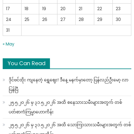
17
18
19
20
21
22
23
24
25
26
27
28
29
30
31
« May
You Can Read
ဒိုင်ဗင်ထိုး ကျနေတဲ့ ရွှေဈေး! ဒီနေ့ မနက်မှာတော့ ပြန်လည်ဦးမော့ လာ
ပြန်ပြီ
၂၅.၅.၂၀၂၆ မှ ၃၁.၅.၂၀၂၆ အထိ စနေသားသမီးများအတွက် တစ်
ပတ်စာကံကြမ္မာဟောကိန်း
၂၅.၅.၂၀၂၆ မှ ၃၁.၅.၂၀၂၆ အထိ သောကြာသားသမီးများအတွက် တစ်