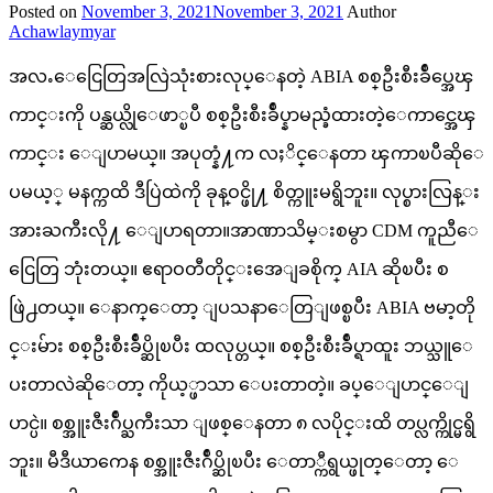
Posted on
November 3, 2021
November 3, 2021
Author
Achawlaymyar
အလႉေငြေတြအလြဲသုံးစားလုပ္ေနတဲ့ ABIA စစ္ဦးစီးခ်ဳပ္အေၾ
ကာင္းကို ပန္ဆယ္လိုေဖာ္ၿပီ စစ္ဦးစီးခ်ဳပ္နာမည္ခံထားတဲ့ေကာင္အေၾ
ကာင္း ေျပာမယ္။ အပုတ္နံ႔က လႈိင္ေနတာ ၾကာၿပီဆိုေ
ပမယ့္ မနက္ကထိ ဒီပြဲထဲကို ခုန္ဝင္ဖို႔ စိတ္ကူးမရွိဘူး။ လုပ္စားလြန္း
အားႀကီးလို႔ ေျပာရတာ။အာဏာသိမ္းစမွာ CDM ကူညီေ
ငြေတြ ဘုံးတယ္။ ဧရာဝတီတိုင္းအေျခစိုက္ AIA ဆိုၿပီး စ
ဖြဲ႕တယ္။ ေနာက္ေတာ့ ျပသနာေတြျဖစ္ၿပီး ABIA ဗမာ့တို
င္းမ်ား စစ္ဦးစီးခ်ဳပ္ဆိုၿပီး ထလုပ္တယ္။ စစ္ဦးစီးခ်ဳပ္ရာထူး ဘယ္သူေ
ပးတာလဲဆိုေတာ့ ကိုယ့္ဖာသာ ေပးတာတဲ့။ ခပ္ေျပာင္ေျ
ပာင္ပဲ။ စစ္အူးဇီးဂ်ဳပ္ႀကီးသာ ျဖစ္ေနတာ ၈ လပိုင္းထိ တပ္လက္ကိုင္မရွိ
ဘူး။ မီဒီယာကေန စစ္အူးဇီးဂ်ဳပ္ဆိုၿပီး ေတာ္ကီရွယ္ဖုတ္ေတာ့ ေ