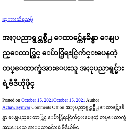
ၾကားသိရသမွ်
အႏုပညာရွင္တစ္ခ်ိဳ႕ ေထာင္က်ေနခ်ိန္မွာ ေနျပ
ည္ေတာ္တြင္ ေပ်ာ္ပြဲရႊင္ပြဲက်င္းပေနတဲ့
တပ္ေထာက္ခံအားေပးသူ အႏုပညာရွင္မ်ား
ရဲ့ဗီဒီယိုဖိုင္
Posted on
October 15, 2021
October 15, 2021
Author
Achawlaymyar
Comments Off
on အႏုပညာရွင္တစ္ခ်ိဳ႕ ေထာင္က်ေနခ်ိ
န္မွာ ေနျပည္ေတာ္တြင္ ေပ်ာ္ပြဲရႊင္ပြဲက်င္းပေနတဲ့ တပ္ေထာက္ခံ
အားေပးသူ အႏုပညာရွင္မ်ားရဲ့ဗီဒီယိုဖိုင္