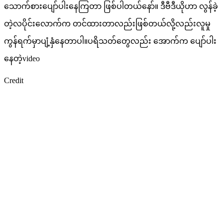
သောက်စားပျော်ပါးနေကြတာ ဖြစ်ပါတယ်နော်။ ဒီဗီဒီယိုဟာ လွန်ခဲ့
တဲ့လပိုင်းလောက်က တင်ထားတာလည်းဖြစ်တယ်လို့လည်းလူမှု
ကွန်ရက်မှာပျံ့နှံနေတာပါ။ပရိသတ်တွေလည်း အောက်က ပျော်ပါး
နေတဲ့video
Credit