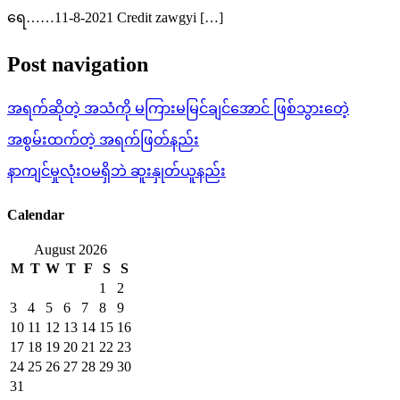
ရေ……11-8-2021 Credit zawgyi […]
Post navigation
အရက်ဆိုတဲ့ အသံကို မကြားမမြင်ချင်အောင် ဖြစ်သွားတေဲ့
အစွမ်းထက်တဲ့ အရက်ဖြတ်နည်း
နာကျင်မှုလုံးဝမရှိဘဲ ဆူးနှုတ်ယူနည်း
Calendar
August 2026
M
T
W
T
F
S
S
1
2
3
4
5
6
7
8
9
10
11
12
13
14
15
16
17
18
19
20
21
22
23
24
25
26
27
28
29
30
31