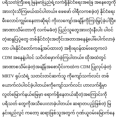
ပရိသတ်ကြီးရေ မြန်မာပြည်ရဲ့လက်ရှိနိုင်ငံရေးအခြေ အနေတွေကို
အားလုံးသိကြမယ်ထင်ပါတယ်‌။ ဖေဖော် ဝါရီလကစခဲ့တဲ့ နိုင်ငံရေး
မီးလောင်ကျွမ်းနေတာဆိုရင် ကိုးလကျော်အချိန်ကိုကြာမြှင့်ခဲ့ပါပြီ။
အာဏာသိမ်းတာကို လက်မခံတဲ့ ပြည်သူတွေအားလုံးနီးပါး ပါဝင်
တဲ့ဆန္ဒပြပွဲတွေ တစ်နိုင်ငံလုံးအတိုင်းအတာအနေနဲ့ပေါ်ပေါက်လာခဲ့
တာ ပါ။နိုင်ငံတော်ကခန့်အပ်ထားတဲ့ အစိုးရဝန်ထမ်းတွေကလဲ
CDM အနေနဲ့ပါဝင် သပိတ်မှောက်ခဲ့ကြပါတယ်။ ထိုအထဲတွင်
အာဏာစသိမ်းခဲ့တဲ့အချိန်အစောပိုင်းကထဲက CDM ပြုလုပ်ခဲ့တဲ့
MRTV ရုပ်သံရဲ့ သတင်းတင်ဆက်သူ ကိုကျော်သက်လင်း တစ်
ယောက်လဲပါဝင်ခဲ့ပါတယ်။ကိုကျော်သက်လင်း ဟာလက်ရှိမှာ
လွတ်မြောက်နယ်မြေမှာ ရောက်ရှိနေတယ်ဆိုတဲ့အကြောင်းကို
ပရိသတ် တွေကိုအသိပေးလာခဲ့ပါတယ်။ ဆရာတပည့်ဖြစ်တဲ့ မြ
နှင်းရည်လွင် ကတော့ ဆရာဖြစ်သူအတွက် ဂုဏ်ယူဝမ်းမြောက်နေ