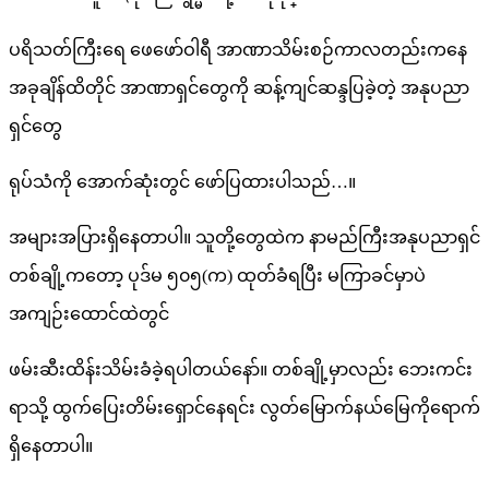
ပရိသတ်ကြီးရေ ဖေဖော်ဝါရီ အာဏာသိမ်းစဉ်ကာလတည်းကနေ
အခုချိန်ထိတိုင် အာဏာရှင်တွေကို ဆန့်ကျင်ဆန္ဒပြခဲ့တဲ့ အနုပညာ
ရှင်တွေ
ရုပ်သံကို အောက်ဆုံးတွင် ဖော်ပြထားပါသည်…။
အများအပြားရှိနေတာပါ။ သူတို့တွေထဲက နာမည်ကြီးအနုပညာရှင်
တစ်ချို့ကတော့ ပုဒ်မ ၅၀၅(က) ထုတ်ခံရပြီး မကြာခင်မှာပဲ
အကျဉ်းထောင်ထဲတွင်
ဖမ်းဆီးထိန်းသိမ်းခံခဲ့ရပါတယ်နော်။ တစ်ချို့မှာလည်း ဘေးကင်း
ရာသို့ ထွက်ပြေးတိမ်းရှောင်နေရင်း လွတ်မြောက်နယ်မြေကိုရောက်
ရှိနေတာပါ။