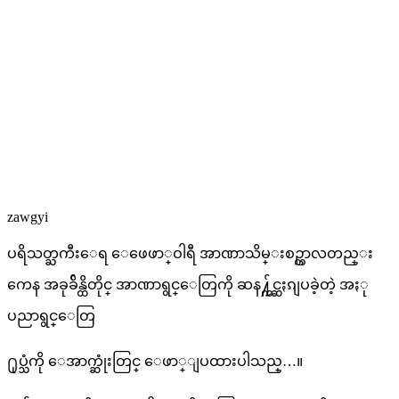
zawgyi
ပရိသတ္ႀကီးေရ ေဖေဖာ္ဝါရီ အာဏာသိမ္းစဥ္ကာလတည္း
ကေန အခုခ်ိန္ထိတိုင္ အာဏာရွင္ေတြကို ဆန႔္က်င္ဆႏၵျပခဲ့တဲ့ အႏု
ပညာရွင္ေတြ
႐ုပ္သံကို ေအာက္ဆုံးတြင္ ေဖာ္ျပထားပါသည္…။