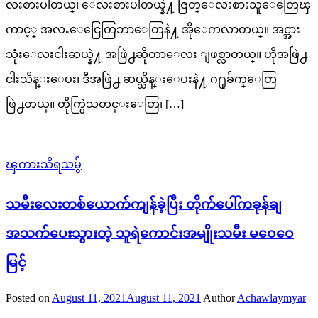
လးစားပါတယ္၊ ေလးစားပါတယ္နဲ႔ ဇြတ္ေလးစားသူေတြေၾ
ကာင့္ အလႉေငြေတြဘာေတြနဲ႔ အိုေကလာတယ္။ အင္အား
သုံးေလးငါးဆယ္နဲ႔ အဖြဲ႕ဆိုတာေလး ျဖစ္လာတယ္။ ဟိုအဖြဲ႕
ငါးသိန္းေပး၊ ဒီအဖြဲ႕ ဆယ္သိန္းေပးနဲ႔ ဂ႐ုခ်က္ေတြ
ဖြဲ႕တယ္။ တိုက္ပြဲသတင္းေတြ၊ […]
ၾကားသိရသမွ်
သမီးလေးတစ်ယောက်ကျန်ခဲ့ပြီး တိုက်ပေါ်ကခုန်ချ
အသက်ပေးသွားတဲ့ သူရဲကောင်းအမျိုးသမီး မဝေဝေ
မြင့်
Posted on
August 11, 2021
August 11, 2021
Author
Achawlaymyar