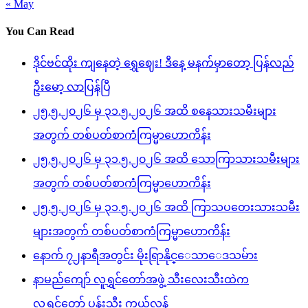
« May
You Can Read
ဒိုင်ဗင်ထိုး ကျနေတဲ့ ရွှေဈေး! ဒီနေ့ မနက်မှာတော့ ပြန်လည်
ဦးမော့ လာပြန်ပြီ
၂၅.၅.၂၀၂၆ မှ ၃၁.၅.၂၀၂၆ အထိ စနေသားသမီးများ
အတွက် တစ်ပတ်စာကံကြမ္မာဟောကိန်း
၂၅.၅.၂၀၂၆ မှ ၃၁.၅.၂၀၂၆ အထိ သောကြာသားသမီးများ
အတွက် တစ်ပတ်စာကံကြမ္မာဟောကိန်း
၂၅.၅.၂၀၂၆ မှ ၃၁.၅.၂၀၂၆ အထိ ကြာသပတေးသားသမီး
များအတွက် တစ်ပတ်စာကံကြမ္မာဟောကိန်း
နောက် ၇၂နာရီအတွင်း မိုးရြာနိုင္ေသာေဒသမ်ား
နာမည်ကျော် လူရွှင်တော်အဖွဲ့ သီးလေးသီးထဲက
လူရွှင်တော် ပန်းသီး ကွယ်လွန်