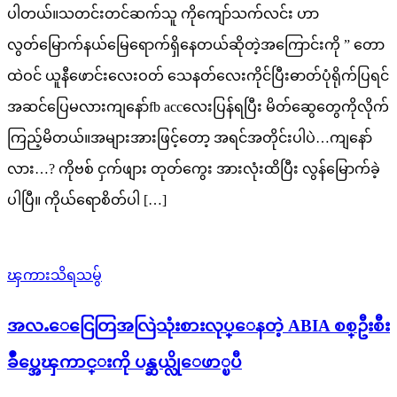
ပါတယ်။သတင်းတင်ဆက်သူ ကိုကျော်သက်လင်း ဟာ
လွတ်မြောက်နယ်မြေရောက်ရှိနေတယ်ဆိုတဲ့အကြောင်းကို ” တော
ထဲဝင် ယူနီဖောင်းလေးဝတ် သေနတ်လေးကိုင်ပြီးဓာတ်ပုံရိုက်ပြရင်
အဆင်ပြေမလားကျနော်fb accလေးပြန်ရပြီး မိတ်ဆွေတွေကိုလိုက်
ကြည့်မိတယ်။အများအားဖြင့်တော့ အရင်အတိုင်းပါပဲ…ကျနော်
လား…? ကိုဗစ် ငှက်ဖျား တုတ်ကွေး အားလုံးထိပြီး လွန်မြောက်ခဲ့
ပါပြီ။ ကိုယ်ရောစိတ်ပါ […]
ၾကားသိရသမွ်
အလႉေငြေတြအလြဲသုံးစားလုပ္ေနတဲ့ ABIA စစ္ဦးစီး
ခ်ဳပ္အေၾကာင္းကို ပန္ဆယ္လိုေဖာ္ၿပီ