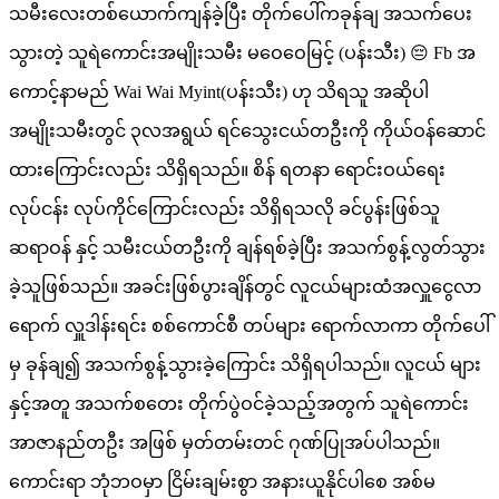
သမီးလေးတစ်ယောက်ကျန်ခဲ့ပြီး တိုက်ပေါ်ကခုန်ချ အသက်ပေး
သွားတဲ့ သူရဲကောင်းအမျိုးသမီး မဝေဝေမြင့် (ပန်းသီး) 😔 Fb အ
ကောင့်နာမည် Wai Wai Myint(ပန်းသီး) ဟု သိရသူ အဆိုပါ
အမျိုးသမီးတွင် ၃လအရွယ် ရင်သွေးငယ်တဦးကို ကိုယ်ဝန်ဆောင်
ထားကြောင်းလည်း သိရှိရသည်။ စိန် ရတနာ ရောင်းဝယ်ရေး
လုပ်ငန်း လုပ်ကိုင်ကြောင်းလည်း သိရှိရသလို ခင်ပွန်းဖြစ်သူ
ဆရာဝန် နှင့် သမီးငယ်တဦးကို ချန်ရစ်ခဲ့ပြီး အသက်စွန့်လွတ်သွား
ခဲ့သူဖြစ်သည်။ အခင်းဖြစ်ပွားချိန်တွင် လူငယ်များထံအလှူငွေလာ
ရောက် လှူဒါန်းရင်း စစ်ကောင်စီ တပ်များ ရောက်လာကာ တိုက်ပေါ်
မှ ခုန်ချ၍ အသက်စွန့်သွားခဲ့ကြောင်း သိရှိရပါသည်။ လူငယ် များ
နှင့်အတူ အသက်စတေး တိုက်ပွဲဝင်ခဲ့သည့်အတွက် သူရဲကောင်း
အာဇာနည်တဦး အဖြစ် မှတ်တမ်းတင် ဂုဏ်ပြုအပ်ပါသည်။
ကောင်းရာ ဘုံဘဝမှာ ငြိမ်းချမ်းစွာ အနားယူနိုင်ပါစေ အစ်မ