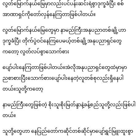
လွတ်မြောက်နယ်မြေမှာလည်းပင်ပန်းဆင်းရဲစွာဒုက္ခခံပြီး စစ်
အာဏာရှင်ကိုတော်လှန်နေကြတာဖြစ်ပါတယ်။
လွတ်မြောက်နယ်မြေတွေမှာ နာမည်ကြီးအနုပညာတစ်ချို့ဟာ
ဒုက္ခခံပြီး တိုက်ပွဲဝင်နေကြပေမယ့်တစ်ချို့အနုပညာရှင်တွေ
ကတော့ လွတ်လပ်စွာသောက်စား
ပျော်ပါးနေကြတာဖြစ်ပါတယ်။အဲလိုအနုပညာရှင်တွေထဲမှာမှာ
ညစာစားပြီးသောက်စားပျော်ပါးနေတဲ့လူတစ်စုလည်းရှိနေပါ
တယ်။သူတို့ကတော့
နာမည်ကြီးတွေဖြစ်တဲ့ စိုးသူ၊စိုးမြတ်န္ဒာနဲ့ခန့်စည်သူတို့လည်းဖြစ်ပါ
တယ်။
သူတို့တွေဟာ နေပြည်တော်ကဆိုင်တစ်ဆိုင်မှာပျော်ရွှင်မြူးထူးစွာ