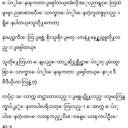
ေပ်ာ္ပါးေနၾကတာျဖစ္ပါတယ္။အဲလိုအႏုပညာရွင္ေတြထဲ
မွာမွာ ညစာစားၿပီးေသာက္စားေပ်ာ္ပါးေနတဲ့လူတစ္စုလည္း
ရွိေနပါတယ္။သူတို႔ကေတာ့
နာမည္ႀကီးေတြျဖစ္တဲ့ စိုးသူ၊စိုးျမတ္ႏၵာနဲ႔ခန႔္စည္သူတို႔လ
ည္းျဖစ္ပါတယ္။
သူတို႔ေတြဟာ ေနျပည္ေတာ္ကဆိုင္တစ္ဆိုင္မွာေပ်ာ္ရႊင္ျမဴးထူး
စြာ ေသာက္စားေပ်ာ္ပါးေနၾကတာ ျဖစ္ပါတယ္ေနာ္။ ဒီ
ဗီဒီယိုဟာ လြန္ခဲ့တဲ့
လပိုင္းေလာက္က တင္ထားတာလည္းျဖစ္တယ္လို႔လည္းလူမႈကြန္ရ
က္မွာပ်ံ႕ႏွံေနတာပါ။ပရိသတ္ေတြလည္း ေအာက္က ေပ်ာ္
ပါးေနတဲ့videoေလးၾကည့္ၿပီးေဝဖန္ေပးၾကပါဦးေ
နာ္။