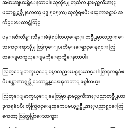
အမ်ားအျပားရွိေနတာပါ။ သူတို႔ေတြထဲက နာမည္ႀကီးအႏု
ပညာရွင္တစ္ခ်ိဳ႕ကေတာ့ ပုဒ္မ ၅၀၅(က) ထုတ္ခံရၿပီး မၾကာခင္မွာပဲ အ
က်ဥ္းေထာင္ထဲတြင္
ဖမ္းဆီးထိန္းသိမ္းခံခဲ့ရပါတယ္ေနာ္။ တစ္ခ်ိဳ႕မွာလည္း ေ
ဘးကင္းရာသို႔ ထြက္ေျပးတိမ္းေရွာင္ေနရင္း လြ
တ္ေျမာက္နယ္ေျမကိုေရာက္ရွိေနတာပါ။
လြတ္ေျမာက္နယ္ေျမမွာလည္းပင္ပန္းဆင္းရဲစြာဒုကၡခံၿ
ပီး စစ္အာဏာရွင္ကိုေတာ္လွန္ေနၾကတာျဖစ္ပါတယ္။
လြတ္ေျမာက္နယ္ေျမေတြမွာ နာမည္ႀကီးအႏုပညာတစ္ခ်ိဳ႕ဟာ
ဒုကၡခံၿပီး တိုက္ပြဲဝင္ေနၾကေပမယ့္တစ္ခ်ိဳ႕အႏုပညာရွင္ေတြ
ကေတာ့ လြတ္လပ္စြာေသာက္စား