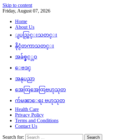
Skip to content
Friday, August 07, 2026
Home
About Us
ျပည္တြင္းသတင္း
နိုင္ငံတကာသတင္း
အခ်စ္နွင့္ဘဝ
ေဗဒင္
အနုပညာ
အေထြအေထြဗဟုသုတ
က်မၼာေရး ဗဟုသုတ
Health Care
Privacy Policy
Terms and Conditions
Contact Us
Search for: