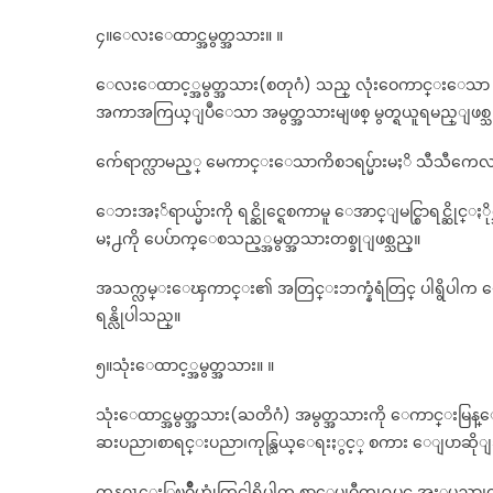
၄။ေလးေထာင္အမွတ္အသား။ ။
ေလးေထာင့္အမွတ္အသား(စတုဂံ) သည္ လုံးဝေကာင္းေသာ အမွတ
အကာအကြယ္ျပဳေသာ အမွတ္အသားမျဖစ္ မွတ္ရယူရမည္ျဖစ္သ
က်ေရာက္လာမည့္ မေကာင္းေသာကိစၥရပ္မ်ားမႈိ သီသီကေလး
ေဘးအႏၲရာယ္မ်ားကို ရင္ဆိုင္ရေစကာမူ ေအာင္ျမင္စြာရင္
မႈ႕ကို ပေပ်ာက္ေစသည့္အမွတ္အသားတစ္ခုျဖစ္သည္။
အသက္လမ္းေၾကာင္း၏ အတြင္းဘက္နံရံတြင္ ပါရွိပါက ေထာ
ရန္လိုပါသည္။
၅။သုံးေထာင့္အမွတ္အသား။ ။
သုံးေထာင္အမွတ္အသား(ႀတိဂံ) အမွတ္အသားကို ေကာင္းမြန္ေသ
ဆးပညာ၊စာရင္းပညာ၊ကုန္သြယ္ေရးႏွင့္ စကား ေျပာဆိုျခင္း
တနဂၤေႏြၿဂိဳဟ္ခုံတြင္ပါရွိပါက စာေပ၊ဂီတ၊႐ုပ္ရွင္ အႏုပည