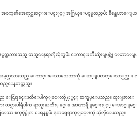
 အစက္၏အေရာင္အဆင္းေပၚႏွင့္ အ႐ြယ္ေပၚမူတည္ၿပီး ခ်ိန္ဆေဟာေျပာ
ပုံအမွတ္အသားသည္ တည္ေနရာကိုလိုက္ၿပီး ေကာင္းက်ိဳးဆိုးျပစ္ကို ေဟာေျ
ဝိုင္ပုံအမွတ္အသားသည္ ေကာင္းေသာသေဘာကို ေဖာ္ျပတတ္ေသာ္လည္း 
းတည္ေနတတ္သည္။
ားသည္ ေငြရျခင္း၊ထီေပါက္ျခင္းတို႔ႏွင့္ ဆက္စပ္ေပသည္။ ထူးျခားေ
တ္အသား ထင္ရွားပါရွိပါက ရာထူးႀကီးျခင္း၊ အာဏာရွိျခင္းႏွင့္ ေအာင္ျမင
ေသာ စက္ဝိုင္ပုံက ေရနစ္ၿပီး ဒုကၡေရာက္ျခင္းကို ဆိုလိုေပသည္။