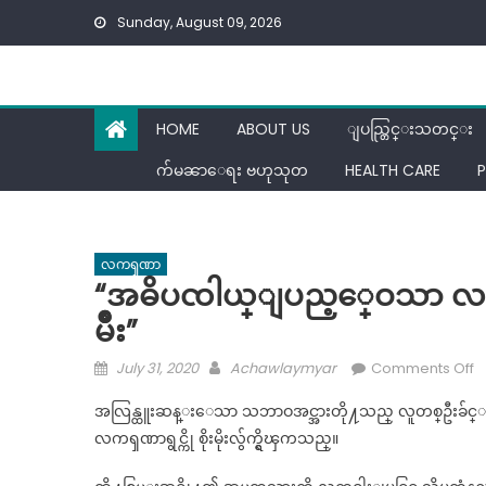
Skip
Sunday, August 09, 2026
to
content
HOME
ABOUT US
ျပည္တြင္းသတင္း
က်မၼာေရး ဗဟုသုတ
HEALTH CARE
P
လကၡဏာ
“အဓိပၸါယ္ျပည့္ဝေသာ လက္ဖဝ
မ်ိဳး”
Posted
Author
o
July 31, 2020
Achawlaymyar
Comments Off
on
“
အလြန္ထူးဆန္းေသာ သဘာဝအင္အားတို႔သည္ လူတစ္ဦးခ်င္းစီအတြက
ဓိ
လကၡဏာရွင္ကို စိုးမိုးလွ်က္ရွိၾကသည္။
ပ
ယ