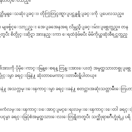
ုင္ေနတတ္ေပသည္။
္ေသဆုံးျခင္း၊ တိုက္ပြဲတြင္ဒဏ္ရာျပင္ထန္ရရွိျခင္းကို ျပေလသည္။
 မျဖစ္ခ်င္ေသာ္လည္း အေျခအေနအရ လိမ္လည္မိျခင္းမ်ားျဖစ္တတ္သည္။ တန
ၿပီး စိတ္ပိုင္းဆိုင္ရာ အားနည္းကာ ေရထဲခုံခ်ၿပီး မိမိကိုယ္အဆုံးစီရင္တတ္သည္
၏အားကို ပိုမိုေကာင္းမြန္ေစရန္ တြန္းအားေပးတဲ့ အမွတ္အသားတစ္ခုျဖစ္တ
းမွာ ခရင္းခြနဲ႔ ဆုံးတာမေကာင္းတာမ်ိဳးရွိပါတယ္။
ဲ႔ အသက္လမ္းေၾကာင္းမွာ ခရင္းခနဲ႔ စတင္တာ၊အဆုံးသတ္တာမ်ိဳးေတြဟ
သတ္တာ၊ကံလမ္းေၾကာင္း၊ေအာင္ျမင္ေရးလမ္းေၾကာင္းေတါ ခရင္း
ၚမွာ ခရင္းခြပုံစံအမွတ္အသားေလးေတြရွိတတ္ၿပီး သက္ဆိုရာၿဂိဳဟ္ခုံရဲ႕ ပရိ