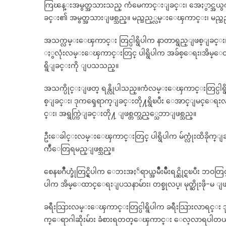
ကြၽန္းအမွတ္အသားသည္ ကံမေကာင္းျခင္း၊ အေႏွာင္အယွက္ျဖ
ခင္း၏ အမွတ္အသားျဖစ္သည္။ မည္သည့္လမ္းေၾကာင္း၊ မည္သည
အသက္လမ္းေၾကာင္း တြင္ပါရွိပါက နာတာရွည္ျဖစ္ျခင္း၊ ထိခ
ႏွလုံးလမ္းေၾကာင္းတြင္ ပါရွိပါက အခ်စ္ေရး၊အိမ္ေထ
ရွိျခင္းကို ျပသသည္။
အသက္ပိုင္းျဖတ္ ရန္လိုပါသည္။ကံလမ္းေၾကာင္းတြင္ပါရွိပါ
စ္ျခင္း၊ ဒုကၡေရာက္ျခင္းတို႔ရွိၿပီး ေအာင္ျမင္ေရး
င္း၊ အရွက္ကြဲျခင္းတို႔ ျဖစ္တတ္သည့္သေဘာျဖစ္သည္။
ဦးေခါင္းလမ္းေၾကာင္းတြင္ ပါရွိပါက မ်က္လုံးထိခိုက္ျခ
ကဳံေတြရမည္ျဖစ္သည္။
စေနၿဂိဳဟ္ခုံတြင္ရွိပါက ေဘးအႏၲရာယ္အမ်ိဳးမ်ိဳးရင္ဆိုင္ရၿပီ
ပါက အိမ္ေထာင္ေရးျပသနာမ်ား၊ တစ္ခုလပ္၊ မုတ္ဆိုးဖို-မ ျဖစ္ရျ
ခရီးသြားလမ္းေၾကာင္းတြင္ပါရွိပါက ခရီးသြားလာရင္း ဒ
က္ေရာဂါဆိုးမ်ား ခံစားရတတ္ေၾကာင္း ေလ့လာရပါတယ