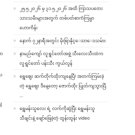
၂၅.၅.၂၀၂၆ မှ ၃၁.၅.၂၀၂၆ အထိ ကြာသပတေး
သားသမီးများအတွက် တစ်ပတ်စာကံကြမ္မာ
ဟောကိန်း
နောက် ၇၂နာရီအတွင်း မိုးရြာနိုင္ေသာေဒသမ်ား
ပာ
နာမည်ကျော် လူရွှင်တော်အဖွဲ့ သီးလေးသီးထဲက
လူရွှင်တော် ပန်းသီး ကွယ်လွန်
လ
ရွှေဈေး ဆက်တိုက်ထိုးကျနေပြီ! အတက်ကြမ်းခဲ့
တဲ့ ရွှေဈေး ဒီနေ့တော့ ဇောက်ထိုး ပြုတ်ကျသွားပြီ
….
္ျ
ရွှေမန်းသူလေး ရဲ့ လက်ကိုဆွဲပြီး ရွှေမန်းသူ
သီချင်းနဲ့ ဖျော်ဖြေခဲ့တဲ့ ထွန်းထွန်း video