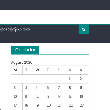
ထြအေထြဗဟုသုတ
Calendar
August 2026
M
T
W
T
F
S
S
1
2
3
4
5
6
7
8
9
10
11
12
13
14
15
16
17
18
19
20
21
22
23