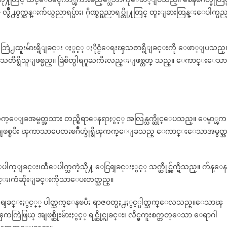
ိဳ႕ဝွက္ဆန္းက်ယ္ပညာရပ္မ်ား၊ ဂိုဏ္စဥ္ပညာရပ္တို႔တြင္ ထူးျခားထြန္းေပါက္မည
ဘြဲ႕ထူးမ်ားရွိျခင္း ႏွင့္ ႏိုင္ငံေရးၾသဇာရွိျခင္းကို ေဖာ္ျပသည္
မ္းသတၱိရွိသူျဖစ္မည္။ ခြဲစိတ္ပါရဂူႀကီးလည္းျဖစ္တတ္ သည္။ ေကာင္းေသာ
ခအမွတ္အသား တည္ရွိရာေနရာႏွင့္ အလြန္သက္ဆိုင္ေပသည္။ ေမွာ္ၾက
္ၿပီး ၾကာသာပေတးၿဂိဳဟ္ခုံရွိၾကက္ေျခသည္ ေကာင္းေသာအမွတ္
င္း၊ထီေပါက္သကဲ့သို႔ ေငြရျခင္းႏွင့္ သက္ဆိုင္လွ်က္ရွိသည္။ က်န္ေန
ခင္း၊ကံဆိုးျခင္းကိုသာေပးတတ္သည္။
ံရျခင္းႏွင့္္ ပါတ္သက္ေနၿပီး ရာဇဝတ္မႈ႕ႏွင့္ပါတ္သက္ေလသည္။ေသာၾ
ဲဖြယ္ အျဖစ္ဆိုးမ်ားႏွင့္ ရင္ဆိုင္ရျခင္း၊ လိင္မွကူးစက္တတ္ေသာ ေရာဂါ