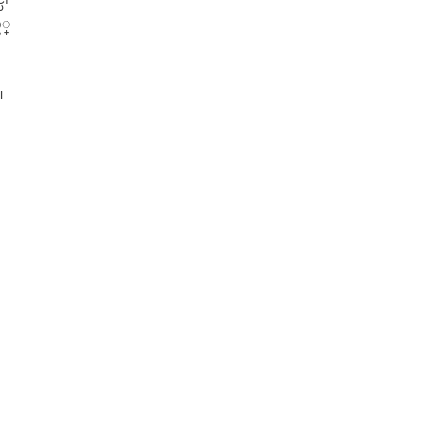
့္
။
အ