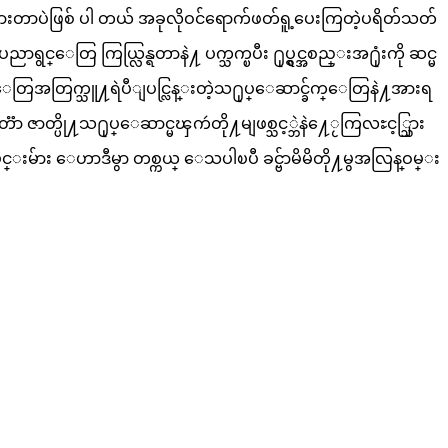
တင်ထားတာပဲဖြစ် ပါ တယ် အခုလိုဝင်ရောက်ဖတ်ရူ့ပေးကြတဲ့ပရိတ်သတ်
ာရွင္ေတြ ကြယ္လြန္ရတာနဲ႔ ပက္သက္ၿပီး ႐ုပ္ရွင္အစည္းအ႐ုံးကို ဆင္မ
ရိတ္သတ္ေတြအတြက္သူ႔ရဲပီျပင္လြန္းတဲ့သ႐ုပ္ေဆာင္ခ်က္ေတြနဲ႔အားရ
တ္ပို႔သ႐ုပ္ေဆာင္မၾကဴတို႔မျဖစ္သင့္ဘဲနဲ႔ေႂကြလႊင့္သြား
းမင္းမ်ား ေဟာဒီမွာ တစ္ကယ္ ေသပါၿပီ ခင္ဗ်ာမိမိတို႔မွအလြန္ဝမ္း