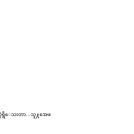
က္ဘဲရွိေသးတာ…သူ႔အေဖ