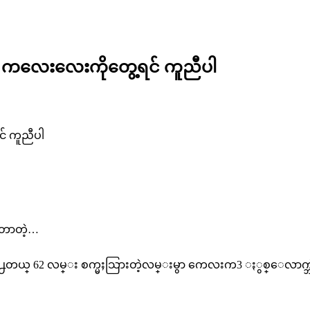
ယ် ကလေးလေးကိုတွေ့ရင် ကူညီပါ
၂
် ကူညီပါ
်း
ာင်းစား
နတာတဲ့…
ြ႕တယ္ 62 လမ္း စက္မႈသြားတဲ့လမ္းမွာ ကေလးက3 ႏွစ္ေလာ
်