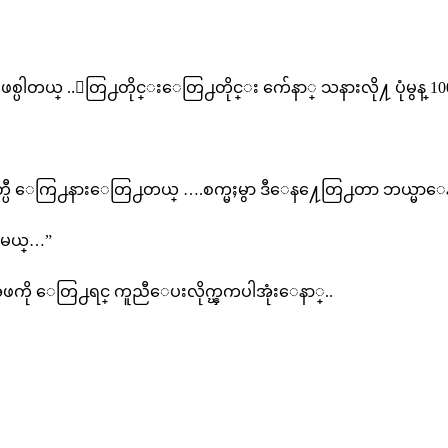
ွယ်
လေး
္ပါတယ္ ..ေတြ႕တိုင္းေတြ႕တိုင္း က်ေနာ္ သနားလို႔ ပုံမွန္ 1
ေး
ေ့
ေလ တြတ္ပီ ေကြ႕နားေတြ႕တယ္ ….စက္မႈမွာ ဒီေန႔ေတြ႕တာ ဘယ္မ
်
ညီ
းမယ္…”
ကို ေတြ႕ရင္ ကူညီေပးလိုက္ၾကပါအုံးေနာ္..