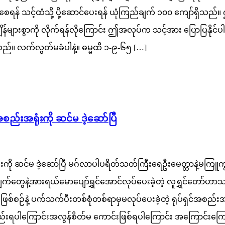
လာစေရန် သင့်ထံသို့ ပို့ဆောင်ပေးရန် ယုံကြည်ချက် ၁၀၀ ကျော်ရှိ
ားစွာကို လိုက်ရန်လိုကြောင်း ဤအလုပ်က သင့်အား ပြောပြနိုင်ပါသည်။
းသည်။ လက်လွတ်မခံပါနဲ့။ ဓမ္မထီ ၁-၉-၆၅ […]
ည်းအရုံးကို ဆင်မ ဒဲ့ဆော်ပြီ
းကို ဆင်မ ဒဲ့ဆော်ပြီ မဂ်လာပါပရိတ်သတ်ကြီးရေဦးမေတ္တာနဲ့မကြူကွ
က်တွေနဲ့အားရယ်မောပျော်ရွှင်အောင်လုပ်ပေးခဲ့တဲ့ လူရွှင်တော်
ားတဲ့ဖြစ်စဉ်နဲ့ ပက်သက်ပီးတစ်စုံတစ်ရာမှမလုပ်ပေးခဲ့တဲ့ ရုပ်ရှင်
်းနည်းရပါကြောင်းအလွန်စိတ်မ ကောင်းဖြစ်ရပါကြောင်း အကြောင်းကြ