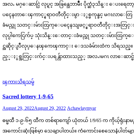
အလႉ မဂ္ေဆာင္ပြဲ လုပ္ရင္ အခြန္သေဘာမ်ိဳး ပိုက္ဆံ၃သိန္း
ပၚေနတာေၾကာင့္ဧရာဝတီတိုင္းမွာ ႏွစ္မကုန္ခင္ မဂၤလာေတြ
ခံမည္ဟု သတင္းမ်ားထြက္ေပၚေနသျဖင့္ဧရာဝတီတိုင္းအတြင္း ႏွ
လုပ္ပါကေငြက်ပ္ သုံးသိန္းေတာင္းခံမည္ဟု သတင္းမ်ားထြက္ေပ
င္အဆိုင္ျပဳလုပ္ေနၾကေၾကာင္း ေဒသခံမ်ားထံက သိရသည္။ အ
ည့္ႏွစ္အတြင္းက်င္းပရန္လ်ာထားသည့္ အလႉ၊မဂၤ လာေဆာင္မ်ား
ၾကားသိရသမွ်
Sacred lottery 1-9-65
Posted
Author
August 29, 2022
August 29, 2022
Achawlaymyar
on
ဓမ္မထီ ၁-၉-၆၅ ထီက တစ်ရာကျော် ယုံတယ် 1/9/65 က ကိုယ့်ရုံးနာမည
အကောင်းဆုံးဖြစ်မှာ သေချာပါတယ်။ ကံကောင်းစေသောနံပါတ်များကိ