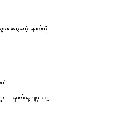
ူ့အဖေသွားတဲ့ နောက်ကို
ပါတယ်…
ဘူး…. နောက်နေ့ကျမှ တွေ့