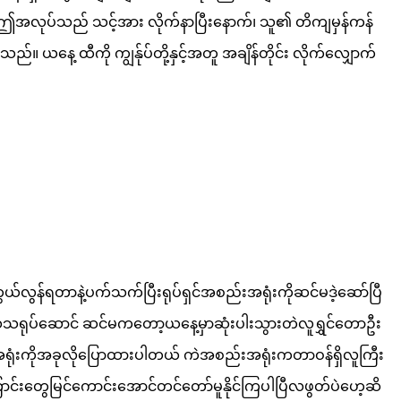
သည်။ ဤအလုပ်သည် သင့်အား လိုက်နာပြီးနောက်၊ သူ၏ တိကျမှန်ကန်
 ယနေ့ ထီကို ကျွန်ုပ်တို့နှင့်အတူ အချိန်တိုင်း လိုက်လျှောက်
ယ်လွန်ရတာနဲ့ပက်သက်ပြီးရုပ်ရှင်အစည်းအရုံးကိုဆင်မဒဲ့ဆော်ပြီ
ဟာသသရုပ်ဆောင် ဆင်မကတော့ယနေ့မှာဆုံးပါးသွားတဲလူရွှင်တောဦး
အစည်းအရုံးကိုအခုလိုပြောထားပါတယ် ကဲအစည်းအရုံးကတာဝန်ရှိလူကြီး
ောင်းတွေမြင်ကောင်းအောင်တင်တော်မူနိုင်ကြပါပြီလဖွတ်ပဲဟေ့ဆိ