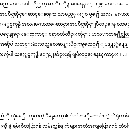
 ေပးရေတာ့မည္ မဂၤလာပါ ပရိတ္သတ္ ႀကီး တို႔ ေရေနာက္ႏွစ္ မ
 အၿပိဳင္အဆိုင္ေဆာင္ေနၾက လာမည့္ ႏွစ္ မွစ၍ အလႉ၊ မဂၤလာေ
စ္မကုန္မီ အလႉ၊မဂၤလာေဆာင္မ်ားအၿပိဳင္အဆိုင္ျပဳလုပ္ေန လာမည
ၚေနျခင္းေၾကာင့္ ဧရာဝတီတိုင္းတိုင္း၊ဟသၤာတခ႐ိုင္အတြင္းၿမ
ဆိုပါသတင္းမ်ားသည္ယခုလဆန္းပိုင္းမွစတင္၍ ျပန္႔ႏွံ႔ေန
ကိုပါ ယခုႏွစ္မကုန္မီ ေ႐ႊ႕ဆိုင္း၍ ျပဳလုပ္ေနေၾကာင္း […]
်ကို ယုံနေပြီ။ ဟုတ်ကဲ့ ဒီနေ့တော့ စိတ်ဝင်စားဖို့ကောင်းတဲ့ ထီရု
ု ခွဲခြမ်းစိတ်ဖြာရန် လမ်းညွှန်ချက်များအတိအကျပြောရရင် ထီဝါ