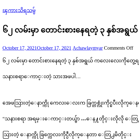
ၾကားသိရသမွ်
၆၂ လမ်းမှာ တောင်းစားနေရတဲ့ ၃ နှစ်အရွ
Posted
Author
on
October 17, 2021
October 17, 2021
Achawlaymyar
Comments Off
on
၆
၆၂ လမ်းမှာ တောင်းစားနေရတဲ့ ၃ နှစ်အရွယ် ကလေးလေးကိုတွေ့ရင
လမ
မှာ
သနားစရာေကာင္းတဲ့ သားအဖပါ…
တေ
နေ
အေဖသြားတဲ့ေနာက္ကို ကေလးေလးက ခြက္တစ္လုံးကိုင္ၿပီးလိုက္ေ
ရ
တဲ့
“သနားစရာ အရမ္းေကာင္းတယ္ဗ်ာ …ေန႔တိုင္းလိုလို ေတ
၃
သြားတဲ့ ေနာက္ကို ခြက္ကေလးကိုင္ပီလိုက္ေနတာ ေတြ႕မိတိုင္း
နှစ