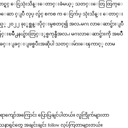
ဂၤလာေဆာင္ရင္ ေငြသုံးသိန္းေတာင္းခံမယ့္ သတင္းေတြ ထြက္ေ
ဆာ င္ျပဳ လုပ္ လွ်င္ စကစ က ေငြက်ပ္ သုံးသိန္း ေတာင္း
့္ ၂၀၂၂ ခုႏွစ္ဆန္းပိုင္းမွစတင္၍ အလႉမဂၤ လာေဆာင္မ်ားျပဳ
ိဳ႕နယ္မ်ားတြင္ႏွစ္မကုန္မီအလႉ၊ မဂၤလာေဆာင္မ်ားကို အၿပိဳ
ျခင္းျခင္းျဖစ္ၿပီးအဆိုပါ သတင္းမ်ားေၾကာင့္ လာမ
ံးတစ်ရာကျော်အကြောင်း ပြောပြချင်ပါတယ်။ လူကြိုက်များတာ
သနာရှင်တွေ အချင်းချင်း follow လုပ်ကြတာများတယ်။