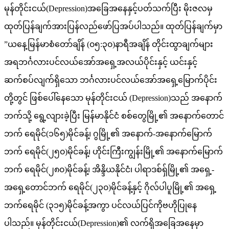
မုန်တိုင်းငယ်(Depression)အခြေအနေနှင့်ပတ်သက်ပြီး မိုးဇလမှ
ထုတ်ပြန်ချက်အားပြန်လည်ဖော်ပြအပ်ပါသည်။ ထုတ်ပြန်ချက်မှာ
”ယနေ့မြန်မာစံတော်ချိန် (၀၅:၃၀)နာရီအချိန် တိုင်းထွာချက်များ
အရဘင်္ဂလားပင်လယ်အော်အရှေ့အလယ်ပိုင်းနှင့် ယင်းနှင့်
ဆက်စပ်လျက်ရှိသော ဘင်္ဂလားပင်လယ်အော်အရှေ့မြောက်ပိုင်း
တို့တွင် ဖြစ်ပေါ်နေသော မုန်တိုင်းငယ် (Depression)သည် အနောက်
ဘက်သို့ ရွေ့လျားခဲ့ပြီး မြန်မာနိုင်ငံ စစ်တွေမြို့၏ အနောက်တောင်
ဘက် ရေမိုင်(၁၆၅)မိုင်ခန့်၊ ဂွမြို့၏ အနောက်-အနောက်မြောက်
ဘက် ရေမိုင်(၂၅၀)မိုင်ခန့်၊ ဟိုင်းကြီးကျွန်းမြို့၏ အနောက်မြောက်
ဘက် ရေမိုင်(၂၈၀)မိုင်ခန့်၊ အိန္ဒိယနိုင်ငံ၊ ပါရာဒစ်ရှ်မြို့၏ အရှေ့-
အရှေ့တောင်ဘက် ရေမိုင်(၂၃၀)မိုင်ခန့်နှင့် ဂိုလ်ပါပူမြို့၏ အရှေ့
ဘက်ရေမိုင် (၃၁၅)မိုင်ခန့်အကွာ ပင်လယ်ပြင်ကိုဗဟိုပြုနေ
ပါသည်။ မုန်တိုင်းငယ်(Depression)၏ လက်ရှိအခြေအနေမှာ