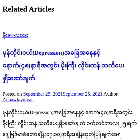
Related Articles
မိုးေလ၀သ
မုန်တိုင်းငယ်(Depression)အခြေအနေနှင့်
နောက်(၄၈)နာရီအတွင်း မိုးကြီး လှိုင်းထန် သတိပေး
နှိုးဆော်ချက်
Posted on
September 25, 2021
September 25, 2021
Author
Achawlaymyar
မုန်တိုင်းငယ်(Depression)အခြေအနေနှင့် နောက်(၄၈)နာရီအတွင်း
မိုးကြီး လှိုင်းထန် သတိပေးနှိုးဆော်ချက် စက်တင်ဘာလ(၂၅)ရက်
နေ့ မြန်မာစံတော်ချိန်(၀၇:၀၀)နာရီအချိန်ထုတ်ပြန်ချက်အရ