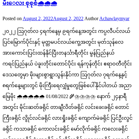
မီးေလး စုစုစံ🌧🌧🌧
Posted on
August 2, 2022
August 2, 2022
Author
Achawlaymyar
၂၀၂၂ သြဂုတ်လ ၄ရက်နေ့မှ ၉ရက်နေ့အတွင်း ကပ္ပလီပင်လယ်
ပြင်မြောက်ပိုင်းနှင့် မုတ္တမပင်လယ်ကွေ့အတွင်း မုတ်သုန်လေ
အားကောင်းပြင်းထန်နိုင်ပြီးတနင်္သာရီတိုင်း မွန်ပြည်နယ်
ကရင်ပြည်နယ် ပဲခူးတိုင်းတောင်ပိုင်း ရန်ကုန်တိုင်း ဧရာဝတီတိုင်း
ဒေသတွေမှာ မိုးများစွာရွာသွန်းနိုင်ကာ သြဂုတ်လ ၇ရက်နေ့နှင့်
၈ရက်နေ့များတွင် မိုးကြီးရေလျှံမှုတွေဖြစ်ပေါ်နိုင်ပါတယ် အညာ
မြေမိုး 🌧🌧🌧🌧🌧 01/08/2022 🌾⛈⛈⛈⛈ နောက် ၂၄နာရီ
အတွင်း မိုင်းဆတ်ခရိုင် တာချီလိတ်ခရိုင် လင်းခေးခရိုင် တောင်
ကြီးခရိုင် လွိုင်လင်ခရိုင် လားရှိုးခရိုင် ကျောက်မဲခရိုင် ပြင်ဦးလွင်
ခရိုင် ကသာခရိုင် ကောလင်းခရိုင် မော်လိုက်ခရိုင် ကလေးခရိုင်