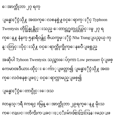
ေအာက္တိုဘာ ၂၇ ရက္
ျမန္မာႏိုင္ငံသို႔ အထက္ေလစနစ္နဲ႔ဝင္ေရာက္ႏိုင္ Typhoon
Twentysix တိုင္ဖြန္မုန္တိုင္းသည္ ေတာင္တ႐ုတ္ပင္လယ္တြင္းမွ ၂၇ ရ
က္ေန႔ နံနက္ ၅နာရီဝန္က်င္ ဗီယက္နမ္ႏိုင္ငံ Nha Trangျပည္နယ္ ကု
န္းတြင္းပိုင္းသို႔ ဝင္ေရာက္တိုက္ခိုက္ေနၿပီျဖစ္သည္
အဆိုပါ Tyhoon Twentysix သည္အားေပ်ာ့ကာ Low persuuer ပုံျဖစ္
ကေမာၻဒီယား-ထိုင္း ​ေက်ာ္ျဖတ္လာ၍ ျမန္မာႏိုင္ငံသို႔ အထ
က္ေလဝဲစနစ္​​ျဖင့္ ဝင္ေရာက္လာမည္ျဖစ္၍
ျမန္မာႏိုင္ငံေတာင္ပိုင္းေဒသ
#တနသ္ာရီ #ကရင္ #မြန္ ေအာက္တိုဘာ ၂၉ရက္ေန႔ မိုးသ
က္ေလျပင္းတိုက္ခိုက္ျခင္းႏွင့္မိုးမ်ားစြာ႐ြာသြန္းမည္ျဖ