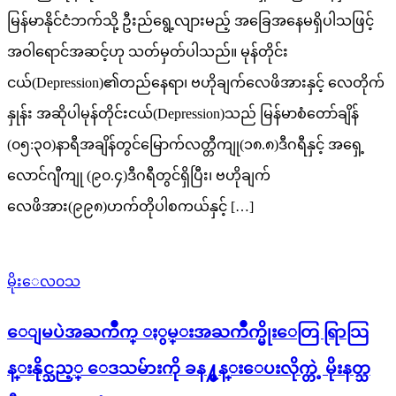
မြန်မာနိုင်ငံဘက်သို့ ဦးည်ရွေ့လျားမည့် အခြေအနေမရှိပါသဖြင့်
အဝါရောင်အဆင့်ဟု သတ်မှတ်ပါသည်။ မုန်တိုင်း
ငယ်(Depression)၏တည်နေရာ၊ ဗဟိုချက်လေဖိအားနှင့် လေတိုက်
နှုန်း အဆိုပါမုန်တိုင်းငယ်(Depression)သည် မြန်မာစံတော်ချိန်
(၀၅:၃၀)နာရီအချိန်တွင်မြောက်လတ္တီကျု(၁၈.၈)ဒီဂရီနှင့် အရှေ့
လောင်ဂျီကျု (၉၀.၄)ဒီဂရီတွင်ရှိပြီး၊ ဗဟိုချက်
လေဖိအား(၉၉၈)ဟက်တိုပါစကယ်နှင့် […]
မိုးေလ၀သ
ေျမပဲအႀကိဳက္ ႏွမ္းအႀကိဳက္မိုးေတြ ရြာသြ
န္းနိုင္သည့္ ေဒသမ်ားကို ခန႔္မွန္းေပးလိုက္တဲ့ မိုးနတ္သ