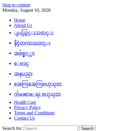
Skip to content
Monday, August 10, 2026
Home
About Us
ျပည္တြင္းသတင္း
နိုင္ငံတကာသတင္း
အခ်စ္နွင့္ဘဝ
ေဗဒင္
အနုပညာ
အေထြအေထြဗဟုသုတ
က်မၼာေရး ဗဟုသုတ
Health Care
Privacy Policy
Terms and Conditions
Contact Us
Search for: