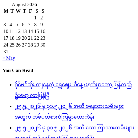
August 2026
M
T
W
T
F
S
S
1
2
3
4
5
6
7
8
9
10
11
12
13
14
15
16
17
18
19
20
21
22
23
24
25
26
27
28
29
30
31
« May
You Can Read
ဒိုင်ဗင်ထိုး ကျနေတဲ့ ရွှေဈေး! ဒီနေ့ မနက်မှာတော့ ပြန်လည်
ဦးမော့ လာပြန်ပြီ
၂၅.၅.၂၀၂၆ မှ ၃၁.၅.၂၀၂၆ အထိ စနေသားသမီးများ
အတွက် တစ်ပတ်စာကံကြမ္မာဟောကိန်း
၂၅.၅.၂၀၂၆ မှ ၃၁.၅.၂၀၂၆ အထိ သောကြာသားသမီးများ