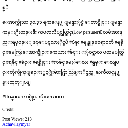
စ္ၿပီ
ေအာက္တိုဘာ ၃၀.၃၁ ရက္ေန႔ ျမန္မာႏိုင္ငံ ေတာင္ပိုင္း ျမန္မာ
ကမ္း႐ိုးတန္းနီး ကပၸလီပင္လယ္တြင္(Low persuuer)ေလဖိအားန
ည္းရပ္ဝန္းျဖစ္ေပၚလာႏိုင္ၿပီ #ပဲခူး #ရန္ကုန္ #ဧရာဝတီ #ရခို
င္ #မေကြးေအာက္ပိုင္း #ကယား #ခ်င္း ႏိုဝင္ဘာလ ပထမပတ္တြ
င္ #ရခိုင္ #ခ်င္း #စစ္ကိုင္း #ကခ်င္ #မႏၲေလး #ရွမ္း ေလျပ
င္းတိုက္ခိုက္ျခင္းႏွင့္မိုးမ်ား႐ြာသြန္းႏိုင္မည္ဟု ႀကိဳတင္ခန႔္မွ
န္းထုတ္ျပန္။
#ျမန္မာေတာင္ပိုင္းမိုးေလဝသ
Credit
Post Views:
213
Achawlaymyar