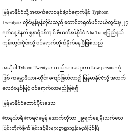
မြန်မာနိုင်ငံသို့ အထက်လေစနစ်နဲ့ဝင်ရောက်နိုင် Typhoon
Twentysix တိုင်ဖွန်မုန်တိုင်းသည် တောင်တရုတ်ပင်လယ်တွင်းမှ ၂၇
ရက်နေ့ နံနက် ၅နာရီဝန်ကျင် ဗီယက်နမ်နိုင်ငံ Nha Trangပြည်နယ်
ကုန်းတွင်းပိုင်းသို့ ဝင်ရောက်တိုက်ခိုက်နေပြီဖြစ်သည်
အဆိုပါ Tyhoon Twentysix သည်အားပျော့ကာ Low persuuer ပုံ
ဖြစ် ကမ္ဘောဒီယား-ထိုင်း ​ကျော်ဖြတ်လာ၍ မြန်မာနိုင်ငံသို့ အထက်
လေဝဲစနစ်​​ဖြင့် ဝင်ရောက်လာမည်ဖြစ်၍
မြန်မာနိုင်ငံတောင်ပိုင်းဒေသ
#တနသ်ာရီ #ကရင် #မွန် အောက်တိုဘာ ၂၉ရက်နေ့ မိုးသက်လေ
ပြင်းတိုက်ခိုက်ခြင်းနှင့်မိုးများစွာရွာသွန်းမည်ဖြစ်ပြီ