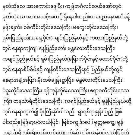
မုတ်သုံလေ အားကောင်းနေပြီး၊ ကျန်ဘင်္ဂလင်လယ်အော်တွင်
မုတ်သုံလေ အားအသင့်အတင့် ရှိနေပါသည်။ယနေ့ညနေအထိခန့်
မှန်းချက်။ စစ်ကိုင်းတိုင်းဒေသကြီး၊ မကွေးတိုင်းဒေသကြီး၊
ရှမ်းပြည်နယ်(အရှေ့ပိုင်း)၊ ချင်းပြည်နယ်နှင့် ကယားပြည်နယ်တို့
တွင် နေရာကျဲကျဲ၊ နေပြည်တော်၊ မန္တလေးတိုင်းဒေသကြီး၊
ကချင်ပြည်နယ်နှင့် ရှမ်းပြည်နယ်(မြောက်ပိုင်းနှင့် တောင်ပိုင်း)တို့
တွင် နေရာစိပ်စိပ်နှင့် ကျန်တိုင်းဒေသကြီးနှင့် ပြည်နယ်တို့တွင်
နေရာအနှံ့အပြား မိုးထစ်ချုန်းရွာပြီး၊ မန္တလေးတိုင်းဒေသကြီး၊
ပဲခူးတိုင်းဒေသကြီး၊ ရန်ကုန်တိုင်းဒေသကြီး၊ ဧရာဝတီတိုင်းဒေသ
ကြီး၊ တနင်္သာရီတိုင်းဒေသကြီး၊ ကရင်ပြည်နယ်နှင့် မွန်ပြည်နယ်တို့
တွင် နေရာကွက်၍ မိုးကြီးနိုင်ပါသည်။ ရွာရန်ရာနှုန်းပြည့် ဖြစ်
ပါသည်။ မြန်မာ့ပင်လယ်ပြင်။ မြစ်ဝကျွန်းပေါ်၊ မုတ္တမကွေ့၊ မွန်-
တနင်္သာရီကမ်းရိုးတန်းတစ်လျှောက်နှင့် ကမ်းလွန်ပင်လယ်ပြင်တို့