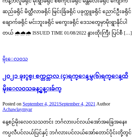
ကန့်ဘလူခရိုင် မုံးရွာခရိုင် စစ်ကိုင်းခရိုင် မန္တလေးခရိုင် ကျောက်
ဆည်ခရိုင် မိတ္ထီလာခရိုင် မြင်းခြံခရိုင် ပခုက္ကူခရိုင် ညောင်ဦးခရိုင်
ချောက်ခရိုင် မင်းဘူးခရိုင် မကွေးခရိုင် ဒေသတွေမှာမိုးရွာနိုင်ပါ
တယ် 🌧🌧🌧 ISSUED TIME 01/08/2022 နွားထိုးကြီး ပြင်စီ […]
မိုးေလ၀သ
၂၀၂၁ ခုႏွစ္၊ စက္တင္ဘာလ (၄)ရက္ေန့မွ(၆)ရက္ေန့ထိ
မိုးေလ၀သခန့္မွန္းခ်က္
Posted on
September 4, 2021
September 4, 2021
Author
Achawlaymyar
နေ့စဉ်မိုးလေဝသသတင်း ဘင်္ဂလားပင်လယ်အော်အ‌ခြေအနေ။
ကပ္ပလီပင်လယ်ပြင်နှင့် ဘင်္ဂလားပင်လယ်အော်တောင်ပိုင်းတို့တွင်