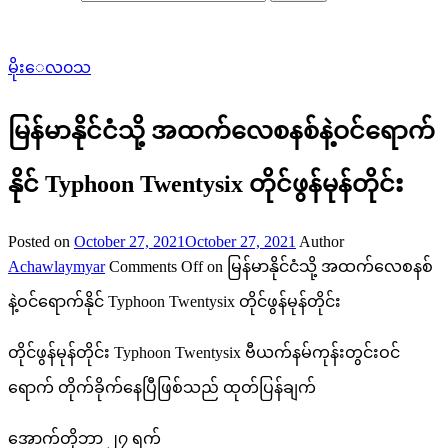
မိုးေလ၀သ
မြန်မာနိုင်ငံသို့ အထက်လေစနစ်နဲ့ဝင်ရောက်
နိုင် Typhoon Twentysix တိုင်ဖွန်မုန်တိုင်း
Posted on
October 27, 2021
October 27, 2021
Author
Achawlaymyar
Comments Off
on မြန်မာနိုင်ငံသို့ အထက်လေစနစ်
နဲ့ဝင်ရောက်နိုင် Typhoon Twentysix တိုင်ဖွန်မုန်တိုင်း
တိုင်ဖွန်မုန်တိုင်း Typhoon Twentysix ဗီယက်နမ်ကုန်းတွင်းဝင်
ရောက် တိုက်ခိုက်နေပြီဖြစ်သည် ထုတ်ပြန်ချက်
အောက်တိုဘာ ၂၇ ရက်