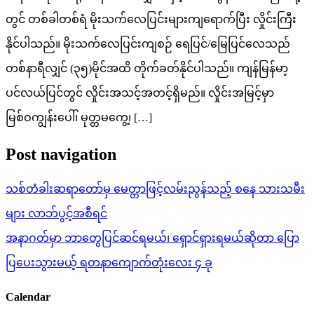
တွင် တစ်ခါတစ်ရံ မိုးသက်လေပြင်းများကျရောက်ပြီး လှိုင်းကြီး
နိုင်ပါသည်။ မိုးသက်လေပြင်းကျစဉ် ရေပြင်/မြေပြင်လေသည်
တစ်နာရီလျှင် (၃၅)မိုင်အထိ တိုက်ခတ်နိုင်ပါသည်။ ကျန်မြန်မာ့
ပင်လယ်ပြင်တွင် လှိုင်းအသင့်အတင့်ရှိမည်။ လှိုင်းအမြင့်မှာ
မြစ်ဝကျွန်းပေါ်၊ မုတ္တမကွေ့၊ […]
Post navigation
သစ်တံခါးဆရာတော်မှ မေတ္တာဖြင့်လမ်းညွန်သည့် စနေ သားသမီး
များ လာဘ်ပွင့်အစီရင်
အနာဂတ်မှာ ဘာတွေပြင်ဆင်ရမယ်၊ ရှောင်ရှားရမယ်ဆိုတာ ပြော
ပြပေးသွားမယ့် ရတနာကျောက်တုံးလေး ၄ ခု
Calendar