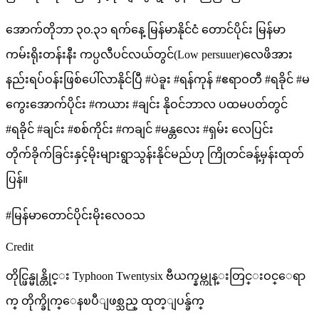
အောက်တိုဘာ ၃၀.၃၁ ရက်နေ့ မြန်မာနိုင်ငံ တောင်ပိုင်း မြန်မာ
ကမ်းရိုးတန်းနီး ကပ္ပလီပင်လယ်တွင်(Low persuuer)လေဖိအား
နည်းရပ်ဝန်းဖြစ်ပေါ်လာနိုင်ပြီ #ပဲခူး #ရန်ကုန် #ဧရာဝတီ #ရခိုင် #မ
ကွေးအောက်ပိုင်း #ကယား #ချင်း နိုဝင်ဘာလ ပထမပတ်တွင်
#ရခိုင် #ချင်း #စစ်ကိုင်း #ကချင် #မန္တလေး #ရှမ်း လေပြင်း
တိုက်ခိုက်ခြင်းနှင့်မိုးများရွာသွန်းနိုင်မည်ဟု ကြိုတင်ခန့်မှန်းထုတ်
ပြန်။
#မြန်မာတောင်ပိုင်းမိုးလေဝသ
Credit
တိုင္ဖြန္မုန္တိုင္း Typhoon Twentysix ဗီယက္နမ္ကုန္းတြင္းဝင္ေရာ
က္ တိုက္ခိုက္ေနၿပီျဖစ္သည္ ထုတ္ျပန္ခ်က္