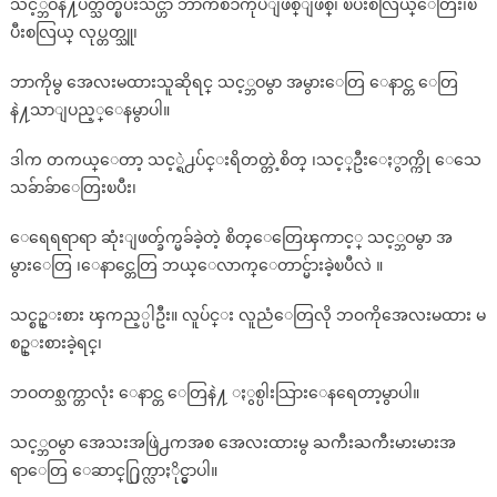
သင့္ဘဝနဲ႔ပတ္သတ္ၿပီးသင္ဟာ ဘာကိစၥကိုပဲျဖစ္ျဖစ္၊ ၿပီးစလြယ္ေတြး၊ၿ
ပီးစလြယ္ လုပ္တတ္သူ၊
ဘာကိုမွ အေလးမထားသူဆိုရင္ သင့္ဘဝမွာ အမွားေတြ ေနာင္တ ေတြ
နဲ႔သာျပည့္ေနမွာပါ။
ဒါက တကယ္ေတာ့ သင့္ရဲ႕ပ်င္းရိတတ္တဲ့စိတ္ ၊သင့္ဦးေႏွာက္ကို ေသေ
သခ်ာခ်ာေတြးၿပီး၊
ေရေရရာရာ ဆုံးျဖတ္ခ်က္မခ်ခဲ့တဲ့ စိတ္ေတြေၾကာင့္ သင့္ဘဝမွာ အ
မွားေတြ ၊ေနာင္တေတြ ဘယ္ေလာက္ေတာင္မ်ားခဲ့ၿပီလဲ ။
သင္စဥ္းစား ၾကည့္ပါဦး။ လူပ်င္း လူညံေတြလို ဘဝကိုအေလးမထား မ
စဥ္းစားခဲ့ရင္၊
ဘဝတစ္သက္တာလုံး ေနာင္တ ေတြနဲ႔ ႏွစ္ပါးသြားေနရေတာ့မွာပါ။
သင့္ဘဝမွာ အေသးအဖြဲ႕ကအစ အေလးထားမွ ႀကီးႀကီးမားမားအ
ရာေတြ ေဆာင္႐ြက္လာႏိုင္မွာပါ။