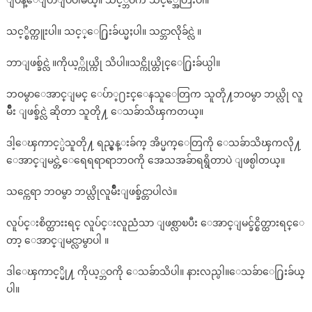
ျပန္ေျပာျပပါမယ္။ သင့္ဘဝက သင့္အေတြးပါ။
သင့္စိတ္ကူးပါ။ သင့္ေ႐ြးခ်ယ္မႈပါ။ သင္ဘာလိုခ်င္လဲ ။
ဘာျဖစ္ခ်င္လဲ ။ကိုယ့္ကိုယ္ကို သိပါ။သင္ကိုယ္တိုင္ေ႐ြးခ်ယ္ပါ။
ဘဝမွာေအာင္ျမင္ ေပ်ာ္႐ႊင္ေနသူေတြက သူတို႔ဘဝမွာ ဘယ္လို လူ
မ်ိဳး ျဖစ္ခ်င္လဲ ဆိုတာ သူတို႔ ေသခ်ာသိၾကတယ္။
ဒါ့ေၾကာင့္ပဲသူတို႔ ရည္မွန္းခ်က္ အိပ္မက္ေတြကို ေသခ်ာသိၾကလို႔
ေအာင္ျမင္တဲ့ေရေရရာရာဘဝကို အေသအခ်ာရရွိတာပဲ ျဖစ္ပါတယ္။
သင္ကေရာ ဘဝမွာ ဘယ္လိုလူမ်ိဳးျဖစ္ခ်င္တာပါလဲ။
လူပ်င္းစိတ္ထားးရင္ လူပ်င္းလူညံသာ ျဖစ္လာၿပီး ေအာင္ျမင္ခ်င္စိတ္ထားရင္ေ
တာ့ ေအာင္ျမင္လာမွာပါ ။
ဒါေၾကာင့္မို႔ ကိုယ့္ဘဝကို ေသခ်ာသိပါ။ နားလည္ပါ။ေသခ်ာေ႐ြးခ်ယ္
ပါ။