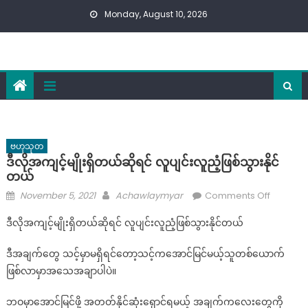
Skip
Monday, August 10, 2026
to
content
ဗဟုသုတ
ဒီလိုအကျင့်မျိုးရှိတယ်ဆိုရင် လူပျင်းလူညံ့ဖြစ်သွားနိုင်
တယ်
Posted
Author
on
November 5, 2021
Achawlaymyar
Comments Off
on
ဒီ
ဒီလိုအကျင့်မျိုးရှိတယ်ဆိုရင် လူပျင်းလူညံ့ဖြစ်သွားနိုင်တယ်
လို
အကျင့်
ဒီအချက်တွေ သင့်မှာမရှိရင်တော့သင့်ကအောင်မြင်မယ့်သူတစ်ယောက်
မျိုးရှိ
ဖြစ်လာမှာအသေအချာပါပဲ။
တယ်
ဆို
ဘဝမှာအောင်မြင်ဖို့ အတတ်နိုင်ဆုံးရှောင်ရမယ့် အချက်ကလေးတွေကို
ရင်