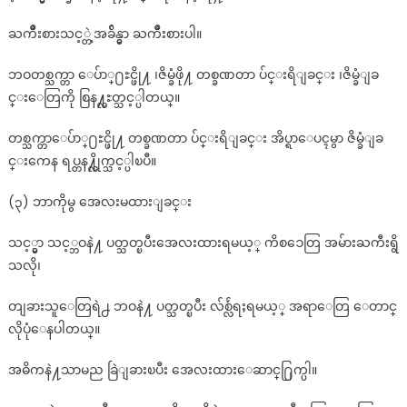
ႀကိဳးစားသင့္တဲ့အခ်ိန္မွာ ႀကိဳးစားပါ။
ဘဝတစ္သက္တာ ေပ်ာ္႐ႊင္ဖို႔ ၊ဇိမ္ခံဖို႔ တစ္ခဏတာ ပ်င္းရိျခင္း ၊ဇိမ္ခံျခ
င္းေတြကို စြန႔္လႊတ္သင့္ပါတယ္။
တစ္သက္တာေပ်ာ္႐ႊင္ဖို႔ တစ္ခဏတာ ပ်င္းရိျခင္း အိပ္ရာေပၚမွာ ဇိမ္ခံျခ
င္းကေန ရပ္တန႔္လိုက္သင့္ပါၿပီ။
(၃) ဘာကိုမွ အေလးမထားျခင္း
သင့္မွာ သင့္ဘဝနဲ႔ ပတ္သတ္ၿပီးအေလးထားရမယ့္ ကိစၥေတြ အမ်ားႀကီးရွိ
သလို၊
တျခားသူေတြရဲ႕ ဘဝနဲ႔ ပတ္သတ္ၿပီး လ်စ္လ်ဴရႈရမယ့္ အရာေတြ ေတာင္
လိုပုံေနပါတယ္။
အဓိကနဲ႔သာမည ခြဲျခားၿပီး အေလးထားေဆာင္႐ြက္ပါ။