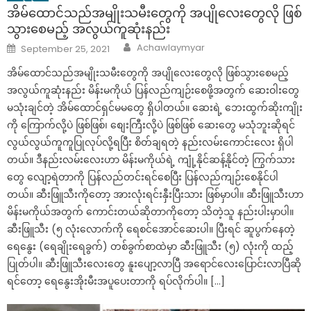
အိမ်ထောင်သည်အမျိုးသမီးတွေကို အပျိုလေးတွေလို ဖြစ်
သွားစေမည့် အလွယ်ကူဆုံးနည်း
Author
Posted
Achawlaymyar
September 25, 2021
on
အိမ်ထောင်သည်အမျိုးသမီးတွေကို အပျိုလေးတွေလို ဖြစ်သွားစေမည့်
အလွယ်ကူဆုံးနည်း မိန်းမကိုယ် ပြန်လည်ကျဉ်းစေဖို့အတွက် ဆေးဝါးတွေ
မသုံးချင်တဲ့ အိမ်ထောင်ရှင်မမတွေ ရှိပါတယ်။ ဆေးရဲ့ ဘေးထွက်ဆိုးကျိုး
ကို ကြောက်လို့ပဲ ဖြစ်ဖြစ်၊ စျေးကြီးလို့ပဲ ဖြစ်ဖြစ် ဆေးတွေ မသုံဘူးဆိုရင်
လွယ်လွယ်ကူကူပြုလုပ်လို့ရပြီး စိတ်ချရတဲ့ နည်းလမ်းကောင်းလေး ရှိပါ
တယ်။ ဒီနည်းလမ်းလေးဟာ မိန်းမကိုယ်ရဲ့ ကျုံ့နိုင်ဆန့်နိုင်တဲ့ ကြွက်သား
တွေ လျော့ရဲတာကို ပြန်လည်တင်းရင်စေပြီး ပြန်လည်ကျဉ်းစေနိုင်ပါ
တယ်။ ဆီးဖြူသီးကိုတော့ အားလုံးရင်းနှီးပြီးသား ဖြစ်မှာပါ။ ဆီးဖြူသီးဟာ
မိန်းမကိုယ်အတွက် ကောင်းတယ်ဆိုတာကိုတော့ သိတဲ့သူ နည်းပါးမှာပါ။
ဆီးဖြူသီး (၅ လုံးလောက်ကို ရေစင်အောင်ဆေးပါ။ ပြီးရင် ဆူပွက်နေတဲ့
ရေနွေး (ရေချိုးရေခွက်) တစ်ခွက်စာထဲမှာ ဆီးဖြူသီး (၅) လုံးကို ထည့်
ပြုတ်ပါ။ ဆီးဖြူသီးလေးတွေ နူးပျော့လာပြီ အရောင်လေးပြောင်းလာပြီဆို
ရင်တော့ ရေနွေးအိုးမီးအပူပေးတာကို ရပ်လိုက်ပါ။ […]