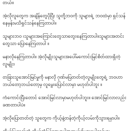
တယ်။
အဲ့လိုလူတွေက အချိန်တွေပိုပြီး သူတို့ဘဝကို သူများရဲ့ ဘဝထဲမှာ ရှင်သန်
နေမှန်းမသိရှင်သန်နေကြတာပါ။
သူများဘဝ ၊သူများအကြောင်းတွေသာတွေးနေကြတာပါ။သူများအတင်း
တွေသာ ပြောနေကြတာပါ ။
မနာလိုနေကြတာပါ။ အဲ့လိုမျိုးသူများအပေါ်မကောင်းမြင်စိတ်ထားရှိတဲ့
လူမျိုး၊
တခြားသူအောင်မြင်မှုကို မနာလို ဂုဏ်မပြတတ်တဲ့လူမျိုးတွေရဲ့ ဘဝဟာ
ဘယ်တော့ဘယ်တော့မှ လူမွှေးပြောင်လာမှာ မဟုတ်ပါဘူး ။
ကံကောင်းပြီးတောင် အောင်မြင်လာမှာမဟုတ်ပါဘူး။ အောင်မြင်လာလည်း
ခဏတာပါပဲ။
အဲ့လိုပြောတတ်တဲ့ သူတွေက ကိုယ့်နဲ့တန်တဲ့ကိုယ့်လမ်းကိုသွားရမှာပါ။