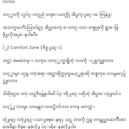
ပီလား။
သင့္ဘဝကို လူပ်င္း၊လူညံ တစ္ေယာက္လို အိပ္စက္ျခင္းေတြနဲ႔၊
အသက္မႀကီးသြားခ်င္ရင္ အိပ္တာထက္ ေကာင္းတာ တစ္ခုခုကို ရွာေဖြ
ဖို႔လိုအပ္ေနပါၿပီ။
(၂) Comfort Zone (ဇိမ္ခံျခင္း)
သင္ဟာ အၿမဲတမ္း သက္ေတာင့္သက္သာရွိတဲ့ ဘဝကို ႏွစ္သက္သူလား။
သင့္ဘဝမွာ ပင္ပန္းတဲ့အရာ ၊အင္အားစိုက္ထုတ္ရမယ့္အရာဆို တစ္စက္ေလးမွမလုပ္ခ်
င္သူလား။
ဒါဆိုရင္ေတာ့ သင္ကဇိမ္က်ေနပါၿပီ ပ်င္းရိျခင္းဆိုတဲ့ အိပ္ရာေပၚမွာပါ ။
သင့္ရဲ႕ ဘဝမွာ သာမန္ဘဝ ၊သမ႐ိုးက်ဘဝ ကေန မတတ္ဘဲ ၊
တုံ႔ရင္းတုံ႔ရင္းသာျဖစ္ေနရင္ သင္က ဘဝကို ႐ုန္းကန္လုပ္ရွားႀကိဳးစား
မဲ့အခ်ိန္မွာ ဇိမ္ခံေနခဲ့လို႔ ပ်င္းရိေနခဲ့လို႔ပါ။