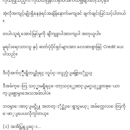
ကိုယ်ပြုသည့်ကံ ကိုယ်ထံပြန်လာမှာပါအကယ်၍များပေါ့သင့်မှာ၊
အဲ့လိုအကျင့်မျိုးရှိနေခဲ့ရင်အချိန်နောက်မကျခင် ချက်ချင်းပြင်သင့်ပါတယ်
။
တပါးသူရဲ့အောင်မြင်မှုကို ချီကျူးပါအားကျပါ အတုယူပါ။
မူရင်းရေးသားသူ နှင့် ဓာတ်ပုံပိုင်ရှင်များအား လေးစားစွာဖြင့် Credit ပေး
ပါသည်။
ဒီလိုအက်င့္မ်ိဳးရွိတယ္ဆိုရင္ လူပ်င္းလူညံ့ျဖစ္သြားႏိုင္တယ္
ဒီအခ်က္ေတြ သင့္မွာမရွိရင္ေတာ့သင့္ကေအာင္ျမင္မယ့္သူတစ္ေယာ
က္ျဖစ္လာမွာအေသအခ်ာပါပဲ။
ဘဝမွာေအာင္ျမင္ဖို႔ အတတ္ႏိုင္ဆုံးေရွာင္ရမယ့္ အခ်က္ကေလးေတြကို
ေဖာ္ျပေပးလိုက္ပါတယ္။
(၁) အအိပ္လြန္ျခင္း….