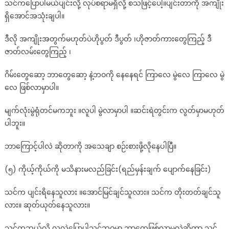
သင်ကပြောပါမယ်ပျင်းလို့ လုပ်စရာမရှိလို့ စသဖြင့်ပေါ့။ပျင်းတာကို အကျိုး
ရှိအောင်အသုံးချပါ။
ဒီလို အကျိုးအတွက်မဟုတ်ပဲဟိုပွတ် ဒီပွတ် ၊ဟိုဇာတ်ကားတွေကြည့် ဒီ
ဇာတ်လမ်းတွေကြည့် ၊
ဂိမ်းတွေဆော့ ဘာတွေဆော့ နဲ့ဘဝကို နေနေရင် ကြာလေ မွဲလေ ကြာလေ မွဲ
လေ ဖြစ်လာမှာပါ။
မျက်လုံးမွဲရုံတင်မကဘူး ။လူပါ မွဲလာမှာပါ ။ဆင်းရဲတွင်းက လွတ်မှာမဟုတ်
ပါဘူး။
ဘာကြောင့်ပါလဲ ဆိုတာကို အသေချာ စဉ်းစားဖို့လိုနေပါပြီ။
(၅) ကိုယ့်ကိုယ်ကို မသိနားမလည်ခြင်း(ရည်မှန်းချက် ပျောက်နေခြင်း)
သင်က ပျင်းရိနေသူလား ။အောင်မြင်ချင်သူလား။ သင်က တိုးတတ်ချင်သူ
လား။ ဆုတ်ယုတ်နေသူလား။
သင်ကဘယ်လို လူလဲပြောပါသင့်ဘဝမှာ ဘာတွေဖြစ်လာမလဲဆိုတာ သင့်