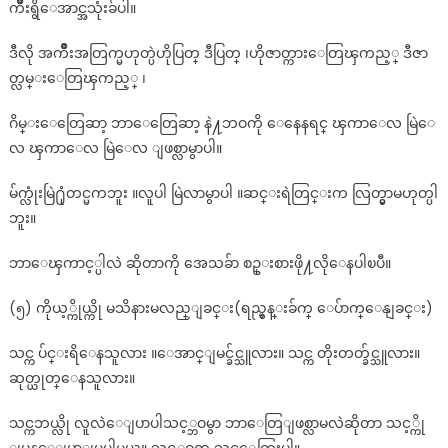
က်ိဳးရွိေအာင္အသုံးခ်ပါ။
ဒီလို အက်ိဳးအတြက္မဟုတ္ပဲဟိုပြတ္ ဒီပြတ္ ၊ဟိုဇာတ္ကားေတြၾကည့္ ဒီဇာ
တ္လမ္းေတြၾကည့္ ၊
ဂိမ္းေတြေဆာ့ ဘာေတြေဆာ့ နဲ႔ဘဝကို ေနေနရင္ ၾကာေလ မြဲေ
လ ၾကာေလ မြဲေလ ျဖစ္လာမွာပါ။
မ်က္လုံးမြဲ႐ုံတင္မကဘူး ။လူပါ မြဲလာမွာပါ ။ဆင္းရဲတြင္းက လြတ္မွာမဟုတ္ပါ
ဘူး။
ဘာေၾကာင့္ပါလဲ ဆိုတာကို အေသခ်ာ စဥ္းစားဖို႔လိုေနပါၿပီ။
(၅) ကိုယ့္ကိုယ္ကို မသိနားမလည္ျခင္း(ရည္မွန္းခ်က္ ေပ်ာက္ေနျခင္း)
သင္က ပ်င္းရိေနသူလား ။ေအာင္ျမင္ခ်င္သူလား။ သင္က တိုးတတ္ခ်င္သူလား။
ဆုတ္ယုတ္ေနသူလား။
သင္ကဘယ္လို လူလဲေျပာပါသင့္ဘဝမွာ ဘာေတြျဖစ္လာမလဲဆိုတာ သင့္ကို