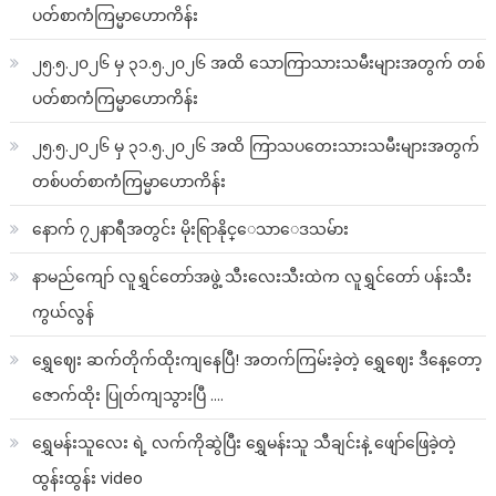
ပတ်စာကံကြမ္မာဟောကိန်း
၂၅.၅.၂၀၂၆ မှ ၃၁.၅.၂၀၂၆ အထိ သောကြာသားသမီးများအတွက် တစ်
ပတ်စာကံကြမ္မာဟောကိန်း
၂၅.၅.၂၀၂၆ မှ ၃၁.၅.၂၀၂၆ အထိ ကြာသပတေးသားသမီးများအတွက်
တစ်ပတ်စာကံကြမ္မာဟောကိန်း
နောက် ၇၂နာရီအတွင်း မိုးရြာနိုင္ေသာေဒသမ်ား
နာမည်ကျော် လူရွှင်တော်အဖွဲ့ သီးလေးသီးထဲက လူရွှင်တော် ပန်းသီး
ကွယ်လွန်
ရွှေဈေး ဆက်တိုက်ထိုးကျနေပြီ! အတက်ကြမ်းခဲ့တဲ့ ရွှေဈေး ဒီနေ့တော့
ဇောက်ထိုး ပြုတ်ကျသွားပြီ ….
ရွှေမန်းသူလေး ရဲ့ လက်ကိုဆွဲပြီး ရွှေမန်းသူ သီချင်းနဲ့ ဖျော်ဖြေခဲ့တဲ့
ထွန်းထွန်း video