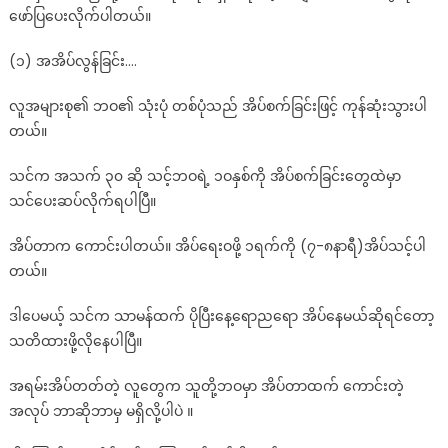
ဖော်ပြပေးလိုက်ပါတယ်။
လူပျင်း
လူ
(၁) အအိပ်လွန်ခြင်း….
ညံ့
ဖြစ်
လူအများစု၏ ဘဝ၏ သုံးပုံ တစ်ပုံသည် အိပ်စက်ခြင်းဖြင့် ကုန်ဆုံးသွားပါ
သွား
တယ်။
နိုင်
တယ်
သင်က အသက် ၃၀ ဆို သင့်ဘဝရဲ့ ၁ဝနှစ်ကို အိပ်စက်ခြင်းတွေထဲမှာ
သင်ပေးဆပ်လိုက်ရပါပြီ။
အိပ်တာက ကောင်းပါတယ်။ အိပ်ရေးဝဖို့ ၁ရက်ကို (၇-၈နာရီ)အိပ်သင့်ပါ
တယ်။
ဒါပေမယ့် သင်က သာမန်ထက် ပိုပြီးနေ့ရောညရော အိပ်နေမယ်ဆိုရင်တော့
သတိထားဖို့လိုနေပါပြီ။
အရမ်းအိပ်တတ်တဲ့ လူတွေက သူတို့ဘဝမှာ အိပ်တာထက် ကောင်းတဲ့
အလုပ် ဘာဆိုဘာမှ မရှိလို့ပါပဲ ။