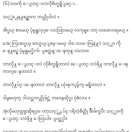
(၆)ဘဝကို ေျပာင္းလဲလိုစိတ္မရွိျခင္း….
သင့္ရဲ႕ေန႔စဥ္ဘဝက ဘယ္လိုပါလဲ ။
အိပ္မယ္ စားမယ္ ပုံမွန္အလုပ္ေလးသြားမယ္ လကုန္ေတာ့ လခေလးရမယ္ ။
အေႂကြးဆပ္မယ္ ။ဝယ္မယ္ျခမ္းမယ္ ဒါေလးေတြနဲ႔ပဲ သင့္ဘဝ ကို
ေန႔စဥ္ ပုံမွန္သမ႐ိုးက် ျဖတ္သန္းေနတုန္းပဲလား။
ဘာလို႔ ေျပာင္းလဲ လိုစိတ္မရွိတာလဲ ။ေျပာင္းလဲဖို႔ ဘာလို႔ ေၾ
ကာက္ေနတာလဲ ။
ဘာလို႔ပ်င္းေနတာလဲ ဘာလို႔ ယုံၾကည္ခ်က္ မရွိတာလဲ ။
ဒါမွမဟုတ္ ဒါသင္တကယ္လိုခ်င္တဲ့ ဘဝေနထိုင္မႈ ပုံစံလား ။
အဲ့လိုမဟုတ္ဘူးဆိုရင္ေတာ့သင့္ရဲ႕ ပ်င္းရိတဲ့စိတ္ကို ခ်ိဳးဖ်က္ၿပီး သင့္ဘဝကို
ေျပာင္းလဲဖို႔ ေတြးပါ။ ျပင္ဆင္ပါ။
ရေတာင့္ရခဲ လူ႔ဘဝမွာ အသက္(၆၀)အထိ တစ္သက္လုံး သူမ်ားအလုပ္လုပ္ၿပီး ရ