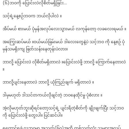
(၆)ဘဝကို ပြောင်းလဲလိုစိတ်မရှိခြင်း….
သင့်ရဲ့နေ့စဉ်ဘဝက ဘယ်လိုပါလဲ ။
အိပ်မယ် စားမယ် ပုံမှန်အလုပ်လေးသွားမယ် လကုန်တော့ လခလေးရမယ် ။
အကြွေးဆပ်မယ် ။ဝယ်မယ်ခြမ်းမယ် ဒါလေးတွေနဲ့ပဲ သင့်ဘဝ ကို နေ့စဉ် ပုံ
မှန်သမရိုးကျ ဖြတ်သန်းနေတုန်းပဲလား။
ဘာလို့ ပြောင်းလဲ လိုစိတ်မရှိတာလဲ ။ပြောင်းလဲဖို့ ဘာလို့ ကြောက်နေတာလဲ
။
ဘာလို့ပျင်းနေတာလဲ ဘာလို့ ယုံကြည်ချက် မရှိတာလဲ ။
ဒါမှမဟုတ် ဒါသင်တကယ်လိုချင်တဲ့ ဘဝနေထိုင်မှု ပုံစံလား ။
အဲ့လိုမဟုတ်ဘူးဆိုရင်တော့သင့်ရဲ့ ပျင်းရိတဲ့စိတ်ကို ချိုးဖျက်ပြီး သင့်ဘဝ
ကို ပြောင်းလဲဖို့ တွေးပါ။ ပြင်ဆင်ပါ။
ရတောင့်ရခဲ လူ့ဘဝမှာ အသက်(၆၀)အထိ တစ်သက်လုံး သူများအလုပ်