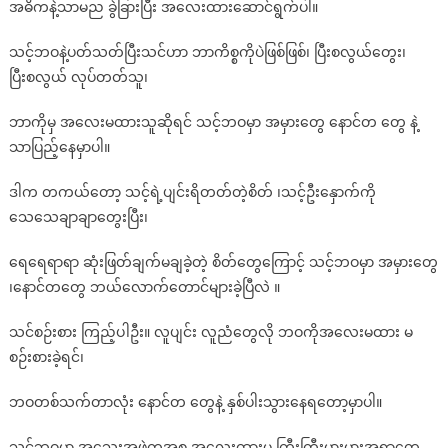
အဓိကနဲ့သာမည ခွဲခြားပြီး အလေးထားဆောင်ရွက်ပါ။
သင့်ဘဝနဲ့ပတ်သတ်ပြီးသင်ဟာ ဘာကိစ္စကိုပဲဖြစ်ဖြစ်၊ ပြီးစလွယ်တွေး၊
ပြီးစလွယ် လုပ်တတ်သူ၊
ဘာကိုမှ အလေးမထားသူဆိုရင် သင့်ဘဝမှာ အမှားတွေ နောင်တ တွေ နဲ့
သာပြည့်နေမှာပါ။
ဒါက တကယ်တော့ သင့်ရဲ့ပျင်းရိတတ်တဲ့စိတ် ၊သင့်ဦးနှောက်ကို
သေသေချာချာတွေးပြီး၊
ရေရေရာရာ ဆုံးဖြတ်ချက်မချခဲ့တဲ့ စိတ်တွေကြောင့် သင့်ဘဝမှာ အမှားတွေ
၊နောင်တတွေ ဘယ်လောက်တောင်များခဲ့ပြီလဲ ။
သင်စဉ်းစား ကြည့်ပါဦး။ လူပျင်း လူညံတွေလို ဘဝကိုအလေးမထား မ
စဉ်းစားခဲ့ရင်၊
ဘဝတစ်သက်တာလုံး နောင်တ တွေနဲ့ နှစ်ပါးသွားနေရတော့မှာပါ။
သင့်ဘဝမှာ အသေးအဖွဲ့ကအစ အလေးထားမှ ကြီးကြီးမားမားအရာတွေ