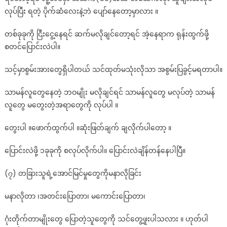
လုပ်ပြီး ရတဲ့ ပိုက်ဆံလေးနဲ့ဘဲ ပျော်နေတော့မှာလား ။
တစ်ခုခုကို ငြီးငွေ့နေရင် ဆက်မလိုချင်တော့ရင် အဲ့နေရာက ရုန်းထွက်ဖို့
စတင်ပြောင်းလဲပါ။
သင့်မှာစွမ်းအားတွေရှိပါတယ် သင်ထုတ်မသုံးလိုသာ အစွမ်းပြခွင့်မရတာပါ။
သာမန်လူတွေနေတဲ့ ဘဝမျိုး မလိုချင်ရင် သာမန်လူတွေ မလုပ်တဲ့ သာမန်
လူတွေ မတွေးတဲ့အရာတွေကို လုပ်ပါ ။
တွေးပါ ။ဖောက်ထွက်ပါ ။ဆုံးဖြတ်ချက် ချလိုက်ပါတော့ ။
ပြောင်းလဲဖို့ ၁ခုခုကို စလုပ်လိုက်ပါ။ ပြောင်းလဲချိန်တန်နေပါပြီ။
(၇) တခြားသူရဲ့အောင်မြင်မှုတွေကိုမနာလိုခြင်း
မနာလိုတာ ၊အတင်းပြောတာ၊ မကောင်းပြောတာ၊
ဂုံးတိုက်တာမျိုးတွေ ပြောတဲ့သူတွေကို သင်တွေ့ဖူးပါသလား ။ ဟုတ်ပါ