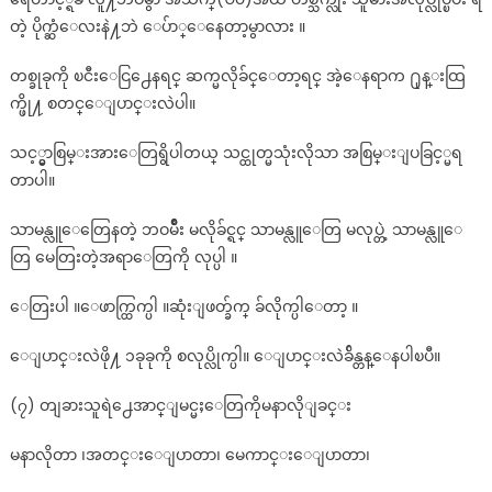
တဲ့ ပိုက္ဆံေလးနဲ႔ဘဲ ေပ်ာ္ေနေတာ့မွာလား ။
တစ္ခုခုကို ၿငီးေငြ႕ေနရင္ ဆက္မလိုခ်င္ေတာ့ရင္ အဲ့ေနရာက ႐ုန္းထြ
က္ဖို႔ စတင္ေျပာင္းလဲပါ။
သင့္မွာစြမ္းအားေတြရွိပါတယ္ သင္ထုတ္မသုံးလိုသာ အစြမ္းျပခြင့္မရ
တာပါ။
သာမန္လူေတြေနတဲ့ ဘဝမ်ိဳး မလိုခ်င္ရင္ သာမန္လူေတြ မလုပ္တဲ့ သာမန္လူေ
တြ မေတြးတဲ့အရာေတြကို လုပ္ပါ ။
ေတြးပါ ။ေဖာက္ထြက္ပါ ။ဆုံးျဖတ္ခ်က္ ခ်လိုက္ပါေတာ့ ။
ေျပာင္းလဲဖို႔ ၁ခုခုကို စလုပ္လိုက္ပါ။ ေျပာင္းလဲခ်ိန္တန္ေနပါၿပီ။
(၇) တျခားသူရဲ႕ေအာင္ျမင္မႈေတြကိုမနာလိုျခင္း
မနာလိုတာ ၊အတင္းေျပာတာ၊ မေကာင္းေျပာတာ၊