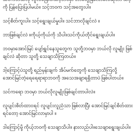
ကို ပြန်ပြောပြပါမယ်။ သင့်ဘဝက သင့်အတွေးပါ။
သင့်စိတ်ကူးပါ။ သင့်ရွေးချယ်မှုပါ။ သင်ဘာလိုချင်လဲ ။
ဘာဖြစ်ချင်လဲ ။ကိုယ့်ကိုယ်ကို သိပါ။သင်ကိုယ်တိုင်ရွေးချယ်ပါ။
ဘဝမှာအောင်မြင် ပျော်ရွှင်နေသူတွေက သူတို့ဘဝမှာ ဘယ်လို လူမျိုး ဖြစ်
ချင်လဲ ဆိုတာ သူတို့ သေချာသိကြတယ်။
ဒါ့ကြောင့်ပဲသူတို့ ရည်မှန်းချက် အိပ်မက်တွေကို သေချာသိကြလို့
အောင်မြင်တဲ့ရေရေရာရာဘဝကို အသေအချာရရှိတာပဲ ဖြစ်ပါတယ်။
သင်ကရော ဘဝမှာ ဘယ်လိုလူမျိုးဖြစ်ချင်တာပါလဲ။
လူပျင်းစိတ်ထားးရင် လူပျင်းလူညံသာ ဖြစ်လာပြီး အောင်မြင်ချင်စိတ်ထား
ရင်တော့ အောင်မြင်လာမှာပါ ။
ဒါကြောင့်မို့ ကိုယ့်ဘဝကို သေချာသိပါ။ နားလည်ပါ။သေချာရွေးချယ်ပါ။