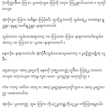
ဂုံးတိုက္တာမ်ိဳးေတြ ေျပာတဲ့သူေတြကို သင္ေတြ႕ဖူးပါသလား ။ ဟုတ္ပါ
တယ္။
အဲ့လိုလူေတြက အခ်ိန္ေတြပိုၿပီး သူတို႔ဘဝကို သူမ်ားရဲ႕ ဘဝထဲမွာ ရွ
င္သန္ေနမွန္းမသိရွင္သန္ေနၾကတာပါ။
သူမ်ားဘဝ ၊သူမ်ားအေၾကာင္းေတြသာေတြးေနၾကတာပါ။သူမ်ား
အတင္းေတြသာ ေျပာေနၾကတာပါ ။
မနာလိုေနၾကတာပါ။ အဲ့လိုမ်ိဳးသူမ်ားအေပၚမေကာင္းျမင္စိတ္ထားရွိတဲ့ လူ
မ်ိဳး၊
တျခားသူေအာင္ျမင္မႈကို မနာလို ဂုဏ္မျပတတ္တဲ့လူမ်ိဳးေတြရဲ႕ ဘဝဟာ
ဘယ္ေတာ့ဘယ္ေတာ့မွ လူေမႊးေျပာင္လာမွာ မဟုတ္ပါဘူး ။
ကံေကာင္းၿပီးေတာင္ ေအာင္ျမင္လာမွာမဟုတ္ပါဘူး။ ေအာင္ျမင္လာလ
ည္းခဏတာပါပဲ။
အဲ့လိုေျပာတတ္တဲ့ သူေတြက ကိုယ့္နဲ႔တန္တဲ့ကိုယ့္လမ္းကိုသြားရမွာပါ။