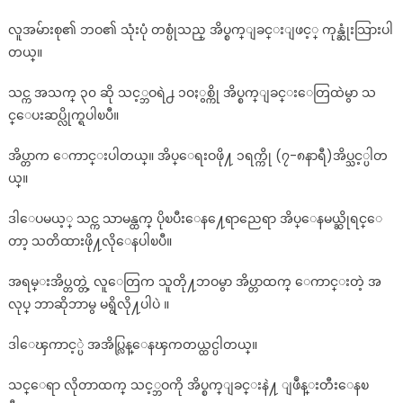
လူအမ်ားစု၏ ဘဝ၏ သုံးပုံ တစ္ပုံသည္ အိပ္စက္ျခင္းျဖင့္ ကုန္ဆုံးသြားပါ
တယ္။
သင္က အသက္ ၃၀ ဆို သင့္ဘဝရဲ႕ ၁ဝႏွစ္ကို အိပ္စက္ျခင္းေတြထဲမွာ သ
င္ေပးဆပ္လိုက္ရပါၿပီ။
အိပ္တာက ေကာင္းပါတယ္။ အိပ္ေရးဝဖို႔ ၁ရက္ကို (၇-၈နာရီ)အိပ္သင့္ပါတ
ယ္။
ဒါေပမယ့္ သင္က သာမန္ထက္ ပိုၿပီးေန႔ေရာညေရာ အိပ္ေနမယ္ဆိုရင္ေ
တာ့ သတိထားဖို႔လိုေနပါၿပီ။
အရမ္းအိပ္တတ္တဲ့ လူေတြက သူတို႔ဘဝမွာ အိပ္တာထက္ ေကာင္းတဲ့ အ
လုပ္ ဘာဆိုဘာမွ မရွိလို႔ပါပဲ ။
ဒါေၾကာင့္ပဲ အအိပ္လြန္ေနၾကတယ္ထင္ပါတယ္။
သင္ေရာ လိုတာထက္ သင့္ဘဝကို အိပ္စက္ျခင္းနဲ႔ ျဖဳန္းတီးေနၿ