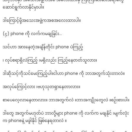
ဆောင်ရွက်လာနိုင်မှာပါ။
ဒါကြောင့်မို့အသေးအဖွဲ့ကအစအလေးထားပါ။
(၄) phone ကို လက်ကမချခြင်း…
သင်ဟာ အားနေတဲ့အချိန်တိုင်း phone ပဲကြည့်
၊ လုပ်စရာရှိလဲကြည့် ၊မရှိလည်း ကြည့်နေတတ်သူလား။
ဒါဆိုသင့်ကိုသင်မေးကြည့်ပါ။ငါဟာ phone ကို ဘာအတွက်သုံးတာလဲ။
အလုပ်ကြောင့်လား ၊ဗဟုသုတရှာနေတာလား။
စာပေလေ့လာနေတာလား။ ဘာအတွက်လဲ ။ဘာအကျိုးတွေလဲ ။စဉ်းစားပါ။
ဒါတွေ အတွက်မဟုတ်ပဲ ဘာလို့များ phone ကို လက်က မချနိုင် ၊မျက်လုံး
က phoneနဲ့ မခွါနိုင် ဖြစ်နေရတာလဲ ။