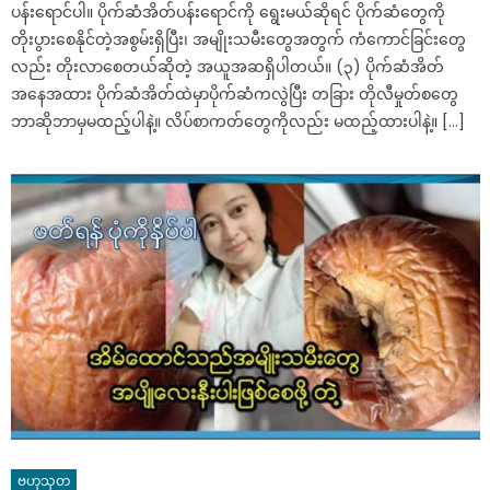
ပန်းရောင်ပါ။ ပိုက်ဆံအိတ်ပန်းရောင်ကို ရွေးမယ်ဆိုရင် ပိုက်ဆံတွေကို
တိုးပွားစေနိုင်တဲ့အစွမ်းရှိပြီး၊ အမျိုးသမီးတွေအတွက် ကံကောင်ခြင်းတွေ
လည်း တိုးလာစေတယ်ဆိုတဲ့ အယူအဆရှိပါတယ်။ (၃) ပိုက်ဆံအိတ်
အနေအထား ပိုက်ဆံအိတ်ထဲမှာပိုက်ဆံကလွဲပြီး တခြား တိုလီမှုတ်စတွေ
ဘာဆိုဘာမှမထည့်ပါနဲ့။ လိပ်စာကတ်တွေကိုလည်း မထည့်ထားပါနဲ့။ […]
ဗဟုသုတ