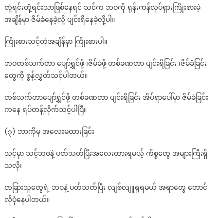
တုံ့ရင်းတုံ့ရင်းသာဖြစ်နေရင် သင်က ဘဝကို ရုန်းကန်လုပ်ရှားကြိုးစားမဲ့
အချိန်မှာ ဇိမ်ခံနေခဲ့လို့ ပျင်းရိနေခဲ့လို့ပါ။
ကြိုးစားသင့်တဲ့အချိန်မှာ ကြိုးစားပါ။
ဘဝတစ်သက်တာ ပျော်ရွှင်ဖို့ ၊ဇိမ်ခံဖို့ တစ်ခဏတာ ပျင်းရိခြင်း ၊ဇိမ်ခံခြင်း
တွေကို စွန့်လွှတ်သင့်ပါတယ်။
တစ်သက်တာပျော်ရွှင်ဖို့ တစ်ခဏတာ ပျင်းရိခြင်း အိပ်ရာပေါ်မှာ ဇိမ်ခံခြင်း
ကနေ ရပ်တန့်လိုက်သင့်ပါပြီ။
(၃) ဘာကိုမှ အလေးမထားခြင်း
သင့်မှာ သင့်ဘဝနဲ့ ပတ်သတ်ပြီးအလေးထားရမယ့် ကိစ္စတွေ အများကြီးရှိ
သလို၊
တခြားသူတွေရဲ့ ဘဝနဲ့ ပတ်သတ်ပြီး လျစ်လျူရှုရမယ့် အရာတွေ တောင်
လိုပုံနေပါတယ်။