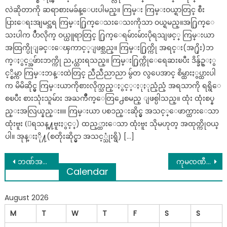
လဲဆိုတာကို ဆရာစားမခ်န္ေပးပါမည္။ ကြမ္း ကြမ္းဝယ္ရာတြင္ စီး
ပြားေရးအျမင္အရ ကြမ္း႐ြက္ေသးေသးကိုသာ ဝယ္ရမည္။အ႐ြက္ေ
သးပါက ပိႆာလိုက္ ဝယ္ယူရာတြင္ ႐ြက္ေရမ်ားမ်ားပိုရသျဖင့္ ကြမ္းယာ
အထြက္ပိုျခင္းေၾကာင့္ျဖစ္သည္။ ကြမ္း႐ြက္ကို အရင္း(အ႐ိုး)ဘ
က္ႏွင့္အဖ်ားဘက္ကို ညႇပ္ထားရသည္။ ကြမ္း႐ြက္ကိုေရေဆးၿပီး ဒိန္ခ်ဥ္ႏွ
င့္စိမ္ကာ ကြမ္းဘန္းထဲတြင္ ညီညီညာညာ မွ်တ လွပေအာင္ စိမ္ထားႏွပ္ထားပါ
က မိမိဆိုင္မွ ကြမ္းယာကိုစားလိုက္သည္ႏွင့္ႏုႏုညံ့ညံ့ အရသာကို ရရွိေ
စၿပီး စားသုံးသူမ်ား အႀကိဳက္ေတြ႕ေစမည္ ျဖစ္ပါသည္။ ထုံး ထုံးစပ္န
ည္းအလြယ္နည္း။။ ကြမ္းယာ ပစၥည္းဆိုင္မွ အသင့္ေဖာက္ထားေသာ
ထုံးဗူး (ေရသန္႔ဗူးႏွင့္) ထည့္ထားေသာ ထုံးဗူး သိုမဟုတ္ အထုတ္ကိုဝယ္
ပါ။ အုန္းႏို႔(စတိုးဆိုင္မွာ အသင့္သုံးရွိ) […]
Post
ဘဏ်အချို့က ဖုန်းဆက်စရာမလို တိုကင် ယူရန်မလိုပဲ ငွေသားထုတ်ပေးမှုများ စတင်ရှိလာနေ
ကုမၸဏီဝန္ထမ္းမ်ားကို အပန္းေျဖခရီးပို႔ေပးသည့္အျပင္ မ်က္ႏွာေတြေနေလွာင္မွာစိုးလို႔ အျပန္တြင္ ေပါင္းတင္ႏိုင္ေအာင္ပင္ ကူညီေပးခဲ့သည့္ သူေ႒း
Calendar
navigation
August 2026
M
T
W
T
F
S
S