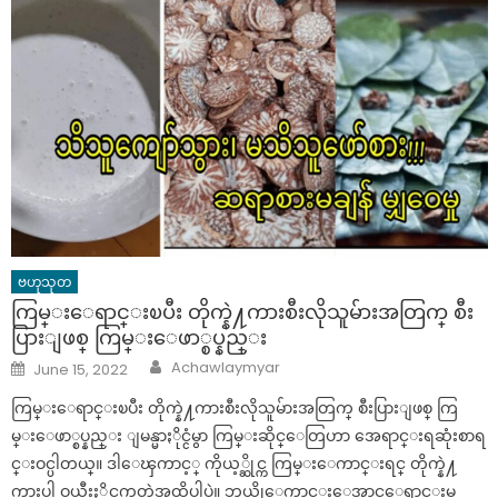
ဗဟုသုတ
ကြမ္းေရာင္းၿပီး တိုက္နဲ႔ကားစီးလိုသူမ်ားအတြက္ စီး
ပြားျဖစ္ ကြမ္းေဖာ္စပ္နည္း
Author
Posted
Achawlaymyar
June 15, 2022
on
ကြမ္းေရာင္းၿပီး တိုက္နဲ႔ကားစီးလိုသူမ်ားအတြက္ စီးပြားျဖစ္ ကြ
မ္းေဖာ္စပ္နည္း ျမန္မာႏိုင္ငံမွာ ကြမ္းဆိုင္ေတြဟာ အေရာင္းရဆုံးစာရ
င္းဝင္ပါတယ္။ ဒါေၾကာင့္ ကိုယ့္ဆိုင္က ကြမ္းေကာင္းရင္ တိုက္နဲ႔
ကားပါ ဝယ္စီးႏိုင္ၾကတဲ့အထိပါပဲ။ ဘယ္လိုေကာင္းေအာင္ေရာင္းမ