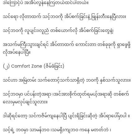
ဒါကြောင့်ပဲ အအိပ်လွန်နေကြတယ်ထင်ပါတယ်။
သင်ရော လိုတာထက် သင့်ဘဝကို အိပ်စက်ခြင်းနဲ့ ဖြုန်းတီးနေပြီလား။
သင့်ဘဝကို လူပျင်း၊လူညံ တစ်ယောက်လို အိပ်စက်ခြင်းတွေနဲ့၊
အသက်မကြီးသွားချင်ရင် အိပ်တာထက် ကောင်းတာ တစ်ခုခုကို ရှာဖွေဖို့
လိုအပ်နေပါပြီ။
(၂) Comfort Zone (ဇိမ်ခံခြင်း)
သင်ဟာ အမြဲတမ်း သက်တောင့်သက်သာရှိတဲ့ ဘဝကို နှစ်သက်သူလား။
သင့်ဘဝမှာ ပင်ပန်းတဲ့အရာ ၊အင်အားစိုက်ထုတ်ရမယ့်အရာဆို တစ်စက်
လေးမှမလုပ်ချင်သူလား။
ဒါဆိုရင်တော့ သင်ကဇိမ်ကျနေပါပြီ ပျင်းရိခြင်းဆိုတဲ့ အိပ်ရာပေါ်မှာပါ ။
သင့်ရဲ့ ဘဝမှာ သာမန်ဘဝ ၊သမရိုးကျဘဝ ကနေ မတတ်ဘဲ ၊