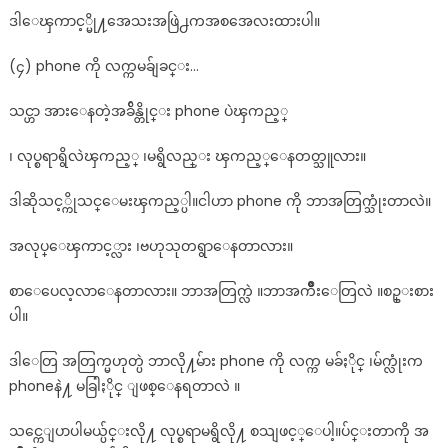
ဒါေၾကာင့္မို႔အေသးအဖြဲ႕ကအစအေလးထားပါ။
(၄) phone ကို လက္ကမခ်ျခင္း…
သင္ဟာ အားေနတဲ့အခ်ိန္တိုင္း phone ပဲၾကည့္
၊ လုပ္စရာရွိလဲၾကည့္ ၊မရွိလည္း ၾကည့္ေနတတ္သူလား။
ဒါဆိုသင့္ကိုသင္ေမးၾကည့္ပါ။ငါဟာ phone ကို ဘာအတြက္သုံးတာလဲ။
အလုပ္ေၾကာင့္လား ၊ဗဟုသုတရွာေနတာလား။
စာေပေလ့လာေနတာလား။ ဘာအတြက္လဲ ။ဘာအက်ိဳးေတြလဲ ။စဥ္းစား
ပါ။
ဒါေတြ အတြက္မဟုတ္ပဲ ဘာလို႔မ်ား phone ကို လက္က မခ်ႏိုင္ ၊မ်က္လုံးက
phoneနဲ႔ မခြါႏိုင္ ျဖစ္ေနရတာလဲ ။
သင္ကေျပာပါမယ္ပ်င္းလို႔ လုပ္စရာမရွိလို႔ စသျဖင့္ေပါ့။ပ်င္းတာကို အ