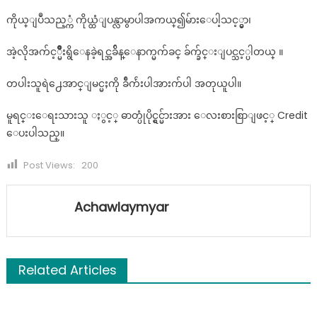
ကိုယ္ျပဳသည့္ကံ ကိုယ္ထံျပန္လာမွာပါအကယ္၍မ်ားေပါ့သင့္မွာ၊
အဲ့လိုအက်င့္မ်ိဳးရွိေနခဲ့ရင္အခ်ိန္ေနာက္မက်ခင္ ခ်က္ခ်င္းျပင္သင့္ပါတယ္ ။
တပါးသူရဲ႕ေအာင္ျမင္မႈကို ခ်ီက်ဴးပါအားက်ပါ အတုယူပါ။
မူရင္းေရးသားသူ ႏွင့္ ဓာတ္ပုံပိုင္ရွင္မ်ားအား ေလးစားစြာျဖင့္ Credit
ေပးပါသည္။
Post Views:
200
Achawlaymyar
Related Articles