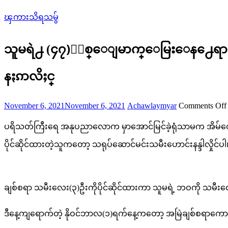
ၾကားသိရသမွ်
သူမရဲ႕ (၄၇)ႏွစ္ေျမာက္ေမြးေန႕ေရာက္တ
နႏၵာလိႈင္
Posted
Author
November 6, 2021
November 6, 2021
Achawlaymyar
Comments Off
on
ပရိသတ်ကြီးရေ အနုပညာလောက မှာအောင်မြင်ခဲ့ရုံသာမက အိမ်ထောင်
ပိုင်ဆိုင်ထားတဲ့သူကတော့ သရုပ်ဆောင်မင်းသမီးဟောင်းနန္ဒါလှိုင်ပါ
ချစ်စရာ သမီးလေး(၃)ဦးကိုပိုင်ဆိုင်ထားကာ သူမရဲ့ ဘဝကို သမီးလ
ဒီနေ့ကျရောက်တဲ့ နိုဝင်ဘာလ(၁)ရက်နေ့ကတော့ အမြဲချစ်စရာကောင်း