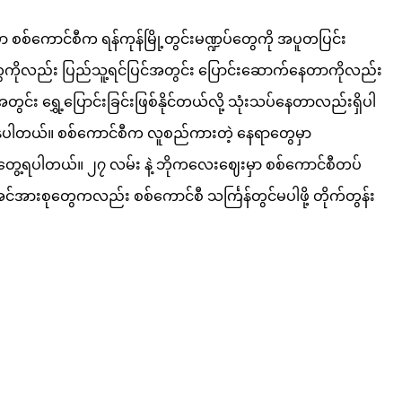
ှာ စစ်ကောင်စီက ရန်ကုန်မြို့တွင်းမဏ္ဍပ်တွေကို အပူတပြင်း
်တွေကိုလည်း ပြည်သူ့ရင်ပြင်အတွင်း ပြောင်းဆောက်နေတာကိုလည်း
င်း ရွှေ့ပြောင်းခြင်းဖြစ်နိုင်တယ်လို့ သုံးသပ်နေတာလည်းရှိပါ
ုပ်နေပါတယ်။ စစ်ကောင်စီက လူစည်ကားတဲ့ နေရာတွေမှာ
ာတွေ့ရပါတယ်။ ၂၇ လမ်း နဲ့ ဘိုကလေးဈေးမှာ စစ်ကောင်စီတပ်
င်အားစုတွေကလည်း စစ်ကောင်စီ သင်္ကြန်တွင်မပါဖို့ တိုက်တွန်း