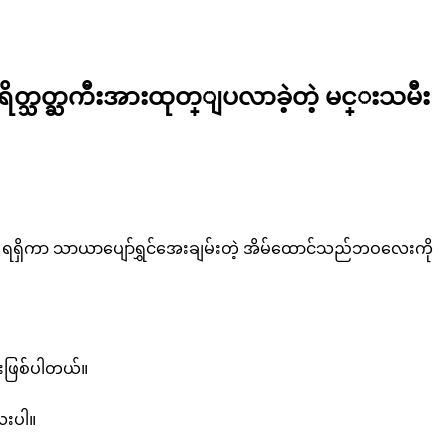
္သတ္ႀကီးအားထုတ္ျပလာခဲ့တဲ့ မင္းသမီး
ကို ရရှိကာ သာယာပျော်ရွှင်အေးချမ်းတဲ့ အိမ်ထောင်သည်ဘဝလေးကို
်းဖြစ်ပါတယ်။
ေးပါ။