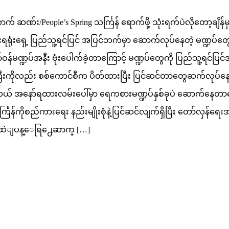
ဆဏ်း/People’s Spring သင်္ကြန် ရောက်ဖို့ သုံးရက်ပဲလိုတော့ချိန်မ
းရရုံးရှေ့ ပြည်သူ့ရင်ပြင် အပြင်ဘက်မှာ ဆောက်လုပ်နေတဲ့ မဏ္ဍပ
ဏ္ဍပ်အနီး ဗုံးပေါက်ခဲ့တာကြောင့် မဏ္ဍပ်တွေကို ပြည်သူ့ရင်ပြင်အတွ
ာ လမ်းမကြီးကိုလည်း စစ်ကောင်စီက ပိတ်ထားပြီး ပြင်ဆင်တာတွေဆက်လ
ြို့လယ် အနော်ရထားလမ်းပေါ်မှာ ရေကစားမဏ္ဍပ်နှစ်ခုပဲ ဆောက်နေတ
န်ကိုစည်ကားရေး နည်းမျိုးစုံနဲ့ပြင်ဆင်လျက်ရှိပြီး တော်လှန်ရေးအ
ြအထဲျပန္ေရြ႕ေဆာက္ […]