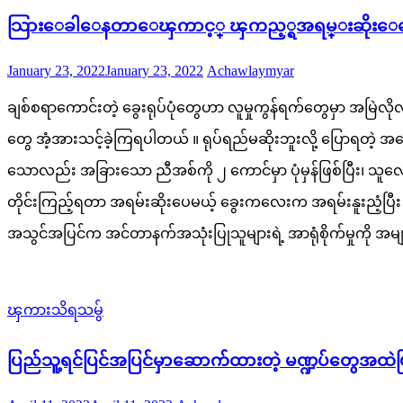
သြားေခါေနတာေၾကာင့္ ၾကည့္ရအရမ္းဆိုးေနေပမဲ
Posted
Author
January 23, 2022
January 23, 2022
Achawlaymyar
on
ချစ်စရာကောင်းတဲ့ ခွေးရုပ်ပုံတွေဟာ လူမှုကွန်ရက်တွေမှာ အမြဲလ
တွေ အံ့အားသင့်ခဲ့ကြရပါတယ် ။ ရုပ်ရည်မဆိုးဘူးလို့ ပြောရတဲ့ အ
သောလည်း အခြားသော ညီအစ်ကို ၂ ကောင်မှာ ပုံမှန်ဖြစ်ပြီး၊ သူ
တိုင်းကြည့်ရတာ အရမ်းဆိုးပေမယ့် ခွေးကလေးက အရမ်းနူးညံ့ပြီ
အသွင်အပြင်က အင်တာနက်အသုံးပြုသူများရဲ့ အာရုံစိုက်မှုကို အမ
ၾကားသိရသမွ်
ပြည်သူ့ရင်ပြင်အပြင်မှာဆောက်ထားတဲ့ မဏ္ဍပ်တွေအထဲပ