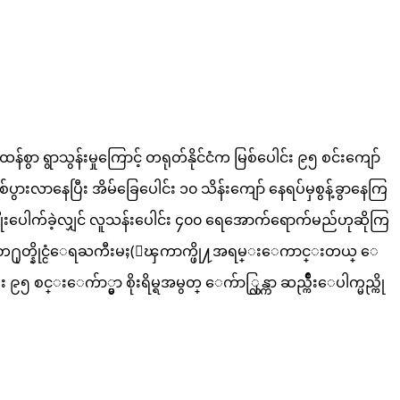
န်စွာ ရွာသွန်းမှုကြောင့် တရုတ်နိုင်ငံက မြစ်ပေါင်း ၉၅ စင်းကျော်
်ပွားလာနေပြီး အိမ်ခြေပေါင်း ၁၀ သိန်းကျော် နေရပ်မှစွန့်ခွာနေကြ
ိုးပေါက်ခဲ့လျှင် လူသန်းပေါင်း ၄၀၀ ရေအောက်ရောက်မည်ဟုဆိုကြ
ရိမ္စရာ တ႐ုတ္နိုင္ငံေရႀကီးမႈ(ေၾကာက္ဖို႔အရမ္းေကာင္းတယ္ ေ
င္းေက်ာ္မွာ စိုးရိမ္ရအမွတ္ ေက်ာ္လြန္ကာ ဆည္က်ိဳးေပါက္မည္ကို