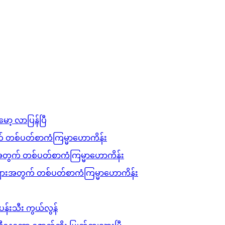
မော့ လာပြန်ပြီ
 တစ်ပတ်စာကံကြမ္မာဟောကိန်း
တွက် တစ်ပတ်စာကံကြမ္မာဟောကိန်း
းအတွက် တစ်ပတ်စာကံကြမ္မာဟောကိန်း
ပန်းသီး ကွယ်လွန်