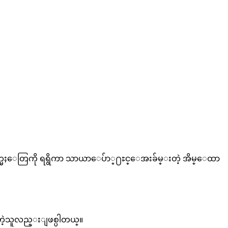
ုက္မႈေတြကို ရရွိကာ သာယာေပ်ာ္႐ႊင္ေအးခ်မ္းတဲ့ အိမ္ေထာ
နတဲ့သူလည္းျဖစ္ပါတယ္။