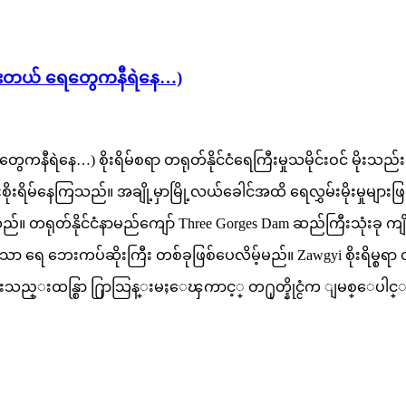
ပ
လာ
ဲ့
ောင်းတယ် ရေတွေကနီရဲနေ…)
တဲ့
မ
ေကနီရဲနေ…) စိုးရိမ်စရာ တရုတ်နိုင်ငံရေကြီးမှုသမိုင်းဝင် မိုးသည်းထ
င္း
းရိမ်နေကြသည်။ အချို့မှာမြို့လယ်ခေါင်အထိ ရေလွှမ်းမိုးမှုများဖြစ
သ
။ တရုတ်နိုင်ငံနာမည်ကျော် Three Gorges Dam ဆည်ကြီးသုံးခု ကျ
မီး
ုံးသော ရေ ဘေးကပ်ဆိုးကြီး တစ်ခုဖြစ်ပေလိမ့်မည်။ Zawgyi စိုး
နႏၵာ
ုးသည္းထန္စြာ ႐ြာသြန္းမႈေၾကာင့္ တ႐ုတ္နိုင္ငံက ျမစ္ေပါင္း ၉၅ စ
လိႈ
င္