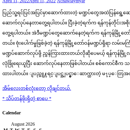
Posted
Author
April 11, 2022
April 11, 2022
Achawlaymyar
on
ပြည်သူ့ရင်ပြင်အပြင်မှာဆောက်ထားတဲ့ မဏ္ဍပ်တွေအထဲပြန်ရွေ့ဆောက် 
ဆောက်လုပ်နေတာတွေ့ရပါတယ်။ ပြီးခဲ့တဲ့ရက်က ရန်ကုန်တိုင်းအစို
တွေ့ရပါတယ်။ အဲဒီမဏ္ဍပ်တွေဆောက်နေတဲ့ရက်က ရန်ကုန်မြို့တော်ဝန်မ
တယ်။ ဗုံးပေါက်မှုဖြစ်ခဲ့တဲ့ ရန်ကုန်မြို့တော်ဝန်မဏ္ဍပ်ရှိရ
မဏ္ဍပ်ဆောက်လုပ်ဖို့ ညွှန်ကြားထားတယ်လိုဆိုပေမယ့် ရန်ကုန်မ
လုံခြုံရေးယူပြီး ဆောက်လုပ်နေတာဖြစ်ပါတယ်။ စစ်ကောင်စီက သင်္ကြ
ထားပါတယ်။ ျပည္သူ႔ရင္ျပင္အျပင္မွာေဆာက္ထားတဲ့ မ႑ပ္ေတ
Post
အိမ်လေးတစ်လုံးတော့ လိုချင်တယ်.
navigation
* သိပ်တန်ဖိုးရှိတဲ့ စာပေ *
Calendar
August 2026